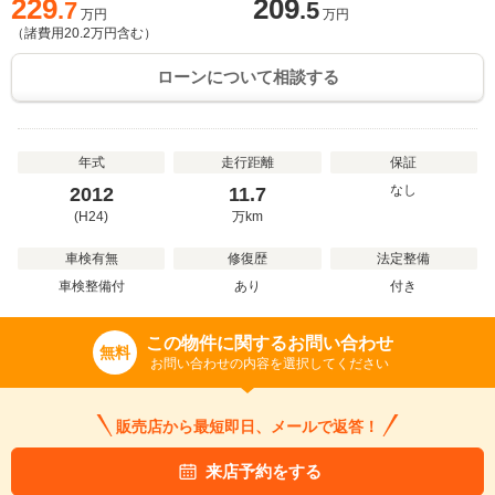
229
209
.7
.5
万円
万円
（諸費用
20.2
万円含む）
ローンについて相談する
年式
走行距離
保証
なし
2012
11.7
(H24)
万
km
車検有無
修復歴
法定整備
車検整備付
あり
付き
この物件に関するお問い合わせ
無料
お問い合わせの内容を選択してください
販売店から最短即日、メールで返答！
来店予約をする