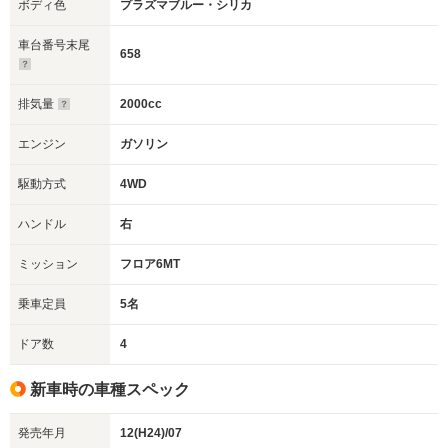
ボディ色
プラズマブルー・シリカ
車台番号末尾
658
排気量
2000cc
エンジン
ガソリン
駆動方式
4WD
ハンドル
右
ミッション
フロア6MT
乗車定員
5名
ドア数
4
新車時の車種スペック
発売年月
12(H24)/07