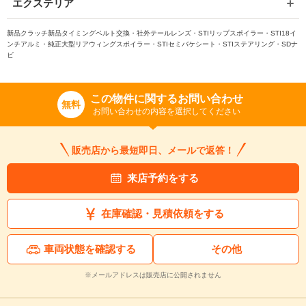
エクステリア
新品クラッチ新品タイミングベルト交換・社外テールレンズ・STIリップスポイラー・STI18イ
ンチアルミ・純正大型リアウィングスポイラー・STIセミバケシート・STIステアリング・SDナ
ビ
入力途中の情報を保存しますか？
この物件に関するお問い合わせ
※次回問い合わせをする際に自動入力されます
無料
お問い合わせの内容を選択してください
※保存された情報は
90
日で破棄されます
販売店から最短即日、メールで返答！
いいえ
はい
来店予約をする
在庫確認・見積依頼をする
車両状態を確認する
その他
※メールアドレスは販売店に公開されません