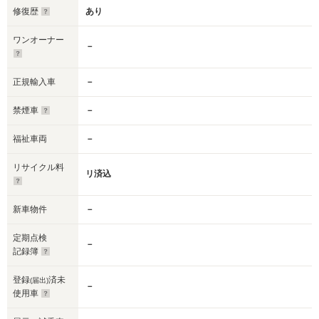
修復歴
あり
ワンオーナー
－
正規輸入車
－
禁煙車
－
福祉車両
－
リサイクル料
リ済込
新車物件
－
定期点検
－
記録簿
登録
済未
(届出)
－
使用車