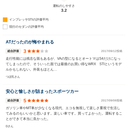
運転のしやすさ
3.2
インプレッサSTIの評価平均
現行のセダンの評価平均
ATだったのが悔やまれる
3
総合評価
2017/09/12投稿
走行性能には残念な面もあるが、VAの型になるとオートマはS4だけになっ
てしまったので、そういった面では最後のお買い得なWRX STIというモデ
ルかもしれない。外装もほとん…
つぼ氏さん
安心と愉しさが詰まったスポーツカー
5
総合評価
2017/09/06投稿
ガソリン車やMT車が少なくなる現代、エコを無視して楽しさ重視で生活し
てみるのもいいかと思います。楽しい車です。買ってよかった。運転するこ
とができて本当に良かった。
Dさん