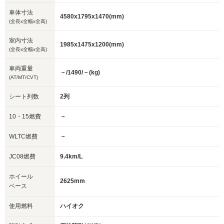
車体寸法
4580x1795x1470(mm)
(全長x全幅x全高)
室内寸法
1985x1475x1200(mm)
(全長x全幅x全高)
車両重量
－/1490/－(kg)
(AT/MT/CVT)
シート列数
2列
10・15燃費
－
WLTC燃費
－
JC08燃費
9.4km/L
ホイール
2625mm
ベース
使用燃料
ハイオク