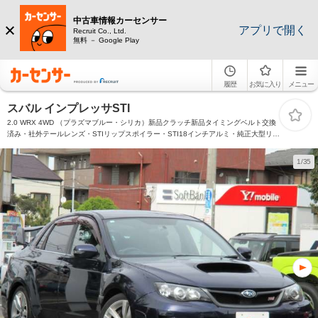
中古車情報カーセンサー
アプリで開く
Recruit Co., Ltd.
無料 － Google Play
履歴
お気に入り
メニュー
スバル インプレッサSTI
2.0 WRX 4WD （プラズマブルー・シリカ）新品クラッチ新品タイミングベルト交換
済み・社外テールレンズ・STIリップスポイラー・STI18インチアルミ・純正大型リア
ウィングスポイラー・前席STIセミバケットッシート・STIステアリング・HDDナビ・
フルセグTV
1/35