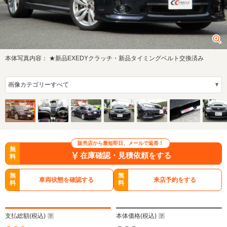
本体写真内容：
★新品EXEDYクラッチ・新品タイミングベルト交換済み
販売店から最短即日、メールで返答！
無
在庫確認・見積依頼をする
料
無
無
車両状態を確認する
来店予約をする
料
料
支払総額(税込)
本体価格(税込)