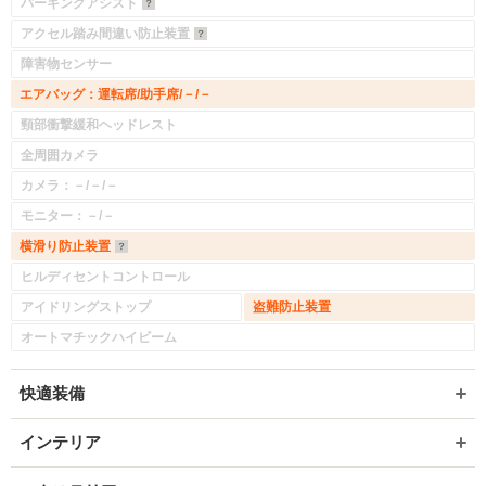
パーキングアシスト
アクセル踏み間違い防止装置
障害物センサー
エアバッグ：運転席/助手席/－/－
頸部衝撃緩和ヘッドレスト
全周囲カメラ
カメラ：－/－/－
モニター：－/－
横滑り防止装置
ヒルディセントコントロール
アイドリングストップ
盗難防止装置
オートマチックハイビーム
快適装備
インテリア