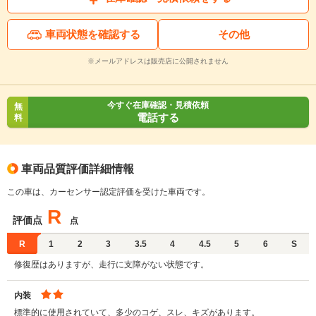
車両状態を確認する
その他
※メールアドレスは販売店に公開されません
今すぐ在庫確認・見積依頼
無
電話する
料
車両品質評価詳細情報
この車は、カーセンサー認定評価を受けた車両です。
R
評価点
点
R
1
2
3
3.5
4
4.5
5
6
S
修復歴はありますが、走行に支障がない状態です。
内装
標準的に使用されていて、多少のコゲ、スレ、キズがあります。