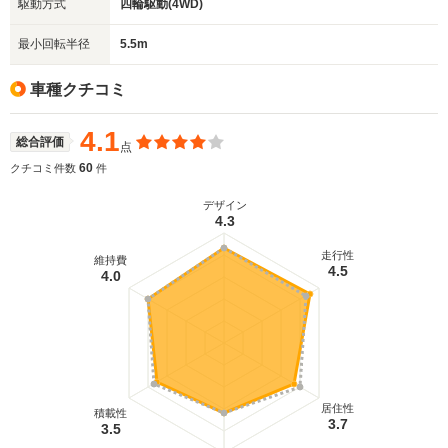
駆動方式
四輪駆動(4WD)
最小回転半径
5.5m
車種クチコミ
4.1
総合評価
点
60
クチコミ件数
件
デザイン
4.3
走行性
維持費
4.5
4.0
居住性
積載性
3.7
3.5