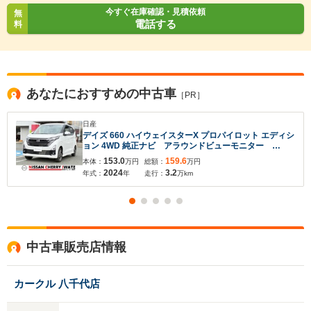
今すぐ在庫確認・見積依頼
無
電話する
料
あなたにおすすめの中古車
［PR］
日産
デイズ 660 ハイウェイスターX プロパイロット エディシ
ョン 4WD 純正ナビ アラウンドビューモニター
ETC シートヒーター エマージェンシーブレーキ
153.0
159.6
本体：
万円
総額：
万円
LEDライト フロントフォグライト 禁煙車 寒冷地仕
2024
3.2
年式：
年
走行：
万km
様 1年間走行距離無制限保証
中古車販売店情報
カークル 八千代店