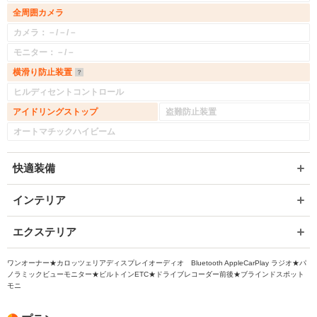
全周囲カメラ
カメラ：－/－/－
モニター：－/－
横滑り防止装置
ヒルディセントコントロール
アイドリングストップ
盗難防止装置
オートマチックハイビーム
快適装備
インテリア
エクステリア
ワンオーナー★カロッツェリアディスプレイオーディオ Bluetooth AppleCarPlay ラジオ★パ
ノラミックビューモニター★ビルトインETC★ドライブレコーダー前後★ブラインドスポット
モニ