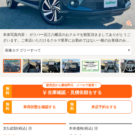
本体写真内容：
ガリバー近江八幡店のおクルマを観覧頂きましてありがとうご
ざいます。ご来店いただけるクルマ業界にお勤めではない一般のお客様のみへ
の販売とな…
販売店から最短即日、メールで返答！
無
在庫確認・見積依頼をする
料
無
無
車両状態を確認する
来店予約をする
料
料
支払総額(税込)
本体価格(税込)