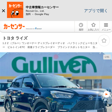
中古車情報カーセンサー
アプリで開く
Recruit Co., Ltd.
無料 － Google Play
履歴
お気に入り
メニュー
トヨタ ライズ
1.2 Z （ブルー）ワンオーナー ディスプレイオーディオ パノラミックビューモニタ
ー ビルトインETC 前後ドライブレコーダー ブラインドスポットモニター 当店
買取 ガリバー3ヶ月保証 カーセンサー認定検査済車両 修復歴無
1/81