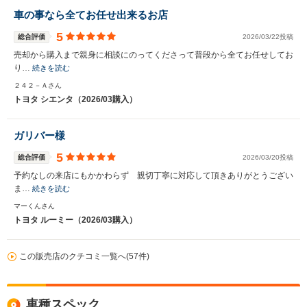
車の事なら全てお任せ出来るお店
5
総合評価
2026/03/22投稿
売却から購入まで親身に相談にのってくださって普段から全てお任せしてお
り…
続きを読む
２４２－Ａさん
トヨタ シエンタ（2026/03購入）
ガリバー様
5
総合評価
2026/03/20投稿
予約なしの来店にもかかわらず 親切丁寧に対応して頂きありがとうござい
ま…
続きを読む
マーくんさん
トヨタ ルーミー（2026/03購入）
この販売店のクチコミ一覧へ(57件)
車種スペック