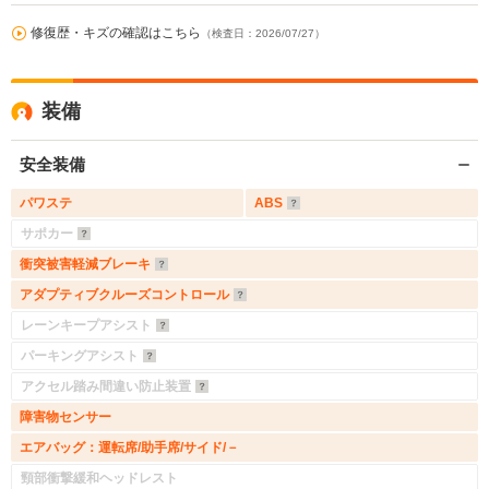
修復歴・キズの確認はこちら
（検査日：2026/07/27）
装備
安全装備
パワステ
ABS
サポカー
衝突被害軽減ブレーキ
アダプティブクルーズコントロール
レーンキープアシスト
パーキングアシスト
アクセル踏み間違い防止装置
障害物センサー
エアバッグ：運転席/助手席/サイド/－
頸部衝撃緩和ヘッドレスト