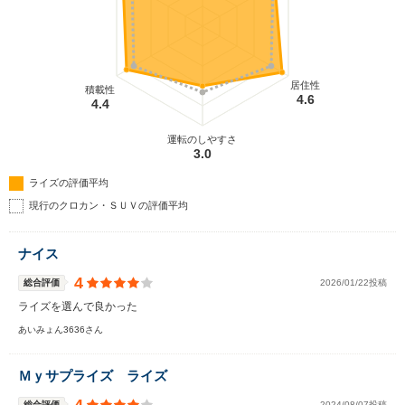
居住性
積載性
4.6
4.4
運転のしやすさ
3.0
ライズの評価平均
現行のクロカン・ＳＵＶの評価平均
ナイス
4
総合評価
2026/01/22投稿
ライズを選んで良かった
あいみょん3636さん
Ｍｙサプライズ ライズ
総合評価
2024/08/07投稿