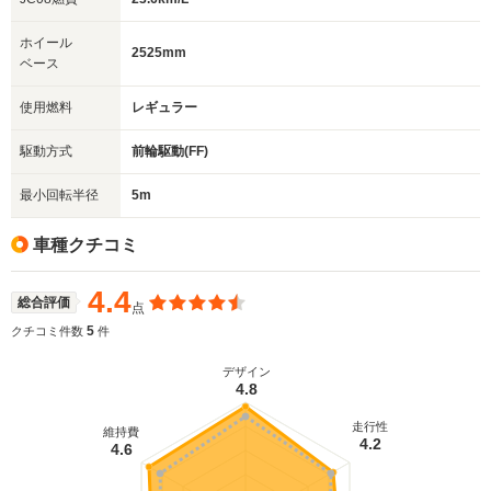
ホイール
2525mm
ベース
使用燃料
レギュラー
駆動方式
前輪駆動(FF)
最小回転半径
5m
車種クチコミ
4.4
総合評価
点
5
クチコミ件数
件
デザイン
4.8
走行性
維持費
4.2
4.6