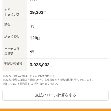
初回
29,202
円
お支払い額
頭金
-
円
総支払回数
120
回
ボーナス月
-
円
加算額
割賦販売価格
3,028,002
円
※上記のお支払い例は、あくまでも参考例です。
※上記の金額には購入・登録に伴う、各種税金とその他諸費用を含んでおります。
※詳しくは、各販売店までお問い合わせください。
支払いローン計算をする