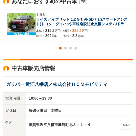
あなたにおすすめの中古車
［PR］
いいえ
はい
トヨタ
ライズ ハイブリッド 1.2 G 社外 SDナビ/スマートアシス
ト(トヨタ・ダイハツ)/車線逸脱防止支援システム/ドライ
ブレコーダー 社外/ヘッドランプ LED/Bluetooth接
215.2
225.9
本体：
万円
総額：
万円
続/EBD付ABS
2024
2.2
年式：
年
走行：
万km
中古車販売店情報
ガリバー 近江八幡店／株式会社ＨＣＭモビリティ
営業時間
10:00～19:00
定休日
毎週火曜日 水曜日
住所
滋賀県近江八幡市鷹飼町北３－１－４
MAP