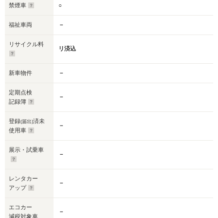
禁煙車
○
福祉車両
－
リサイクル料
リ済込
新車物件
－
定期点検
－
記録簿
登録
済未
(届出)
－
使用車
展示・試乗車
－
レンタカー
－
アップ
エコカー
－
減税対象車