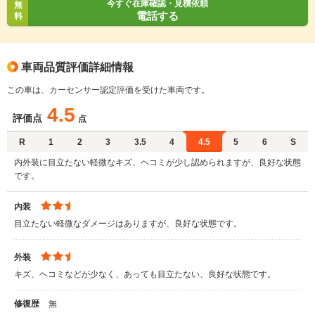
今すぐ在庫確認・見積依頼
無
電話する
料
車両品質評価詳細情報
この車は、カーセンサー認定評価を受けた車両です。
4.5
評価点
点
R
1
2
3
3.5
4
4.5
5
6
S
内外装に目立たない軽微なキズ、ヘコミが少し認められますが、良好な状態
です。
内装
目立たない軽微なダメージはありますが、良好な状態です。
外装
キズ、ヘコミなどが少なく、あっても目立たない、良好な状態です。
修復歴
無