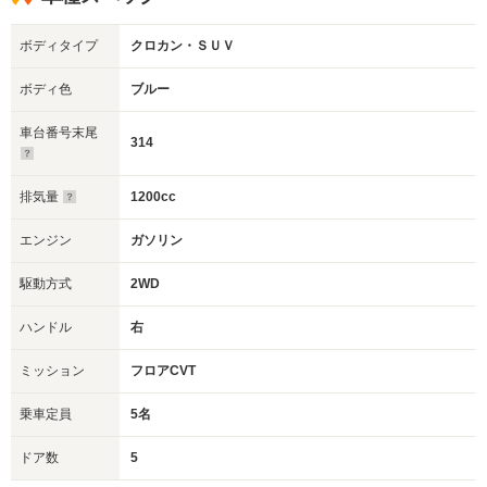
ボディタイプ
クロカン・ＳＵＶ
ボディ色
ブルー
車台番号末尾
314
排気量
1200cc
エンジン
ガソリン
駆動方式
2WD
ハンドル
右
ミッション
フロアCVT
乗車定員
5名
ドア数
5