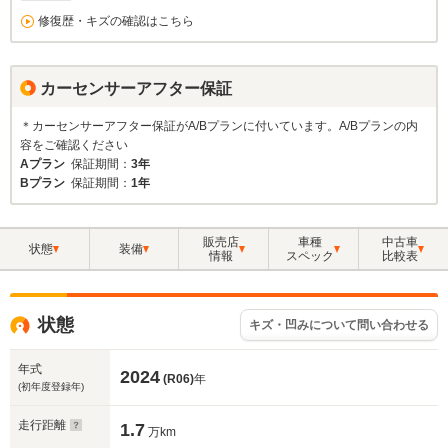
修復歴・キズの確認はこちら
カーセンサーアフター保証
＊カーセンサーアフター保証がA/Bプランに付いています。A/Bプランの内
容をご確認ください
Aプラン
保証期間：
3年
Bプラン
保証期間：
1年
販売店
車種
中古車
状態
装備
情報
スペック
比較表
状態
キズ・凹みについて問い合わせる
年式
2024
(R06)
年
(初年度登録年)
走行距離
1.7
万km