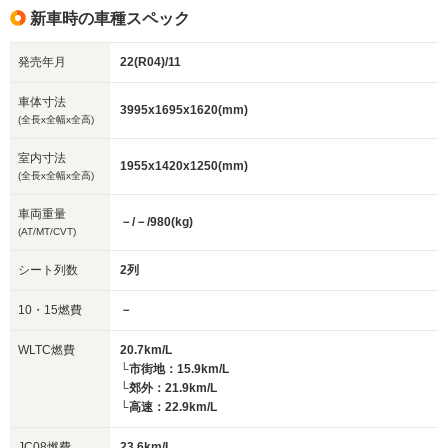
新車時の車種スペック
発売年月
22(R04)/11
車体寸法
3995x1695x1620(mm)
(全長x全幅x全高)
室内寸法
1955x1420x1250(mm)
(全長x全幅x全高)
車両重量
－/－/980(kg)
(AT/MT/CVT)
シート列数
2列
10・15燃費
－
WLTC燃費
20.7km/L
└市街地：15.9km/L
└郊外：21.9km/L
└高速：22.9km/L
JC08燃費
23.6km/L