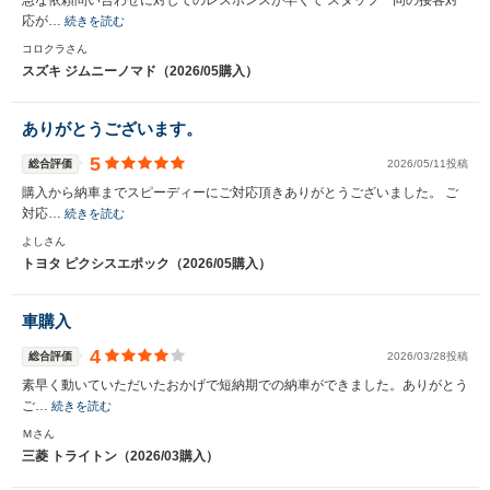
急な依頼問い合わせに対してのレスポンスが早くて スタッフ一同の接客対
応が…
続きを読む
コロクラさん
スズキ ジムニーノマド（2026/05購入）
ありがとうございます。
5
総合評価
2026/05/11投稿
購入から納車までスピーディーにご対応頂きありがとうございました。 ご
対応…
続きを読む
よしさん
トヨタ ピクシスエポック（2026/05購入）
車購入
4
総合評価
2026/03/28投稿
素早く動いていただいたおかげで短納期での納車ができました。ありがとう
ご…
続きを読む
Ｍさん
三菱 トライトン（2026/03購入）