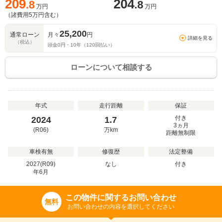
209
204
.8
.8
万円
万円
（諸費用
5
万円含む）
25,200
通常ローン
月々
円
詳細を見る
（税込）
頭金
0
円・
10
年（
120
回払い）
ローンについて相談する
年式
走行距離
保証
付き
2024
1.7
3ヵ月
(R06)
万
km
距離無制限
車検有無
修復歴
法定整備
2027(R09)
なし
付き
年
6
月
この物件に関するお問い合わせ
無料
お問い合わせの内容を選択してください