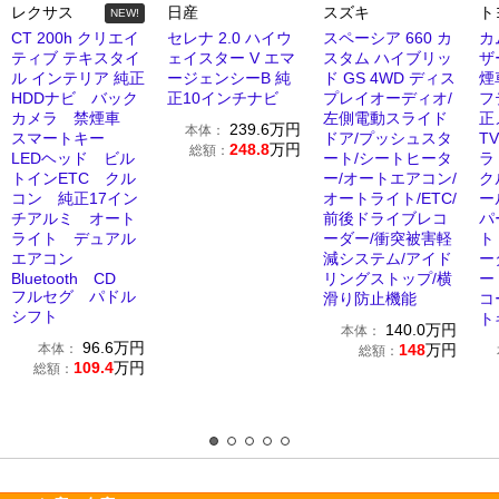
レクサス
日産
スズキ
ト
NEW!
CT 200h クリエイ
セレナ 2.0 ハイウ
スペーシア 660 カ
カ
ティブ テキスタイ
ェイスター V エマ
スタム ハイブリッ
ザ
ル インテリア 純正
ージェンシーB 純
ド GS 4WD ディス
煙
HDDナビ バック
正10インチナビ
プレイオーディオ/
フ
カメラ 禁煙車
左側電動スライド
正
239.6
万円
本体：
スマートキー
ドア/プッシュスタ
T
248.8
万円
総額：
LEDヘッド ビル
ート/シートヒータ
ラ
トインETC クル
ー/オートエアコン/
ク
コン 純正17イン
オートライト/ETC/
ー
チアルミ オート
前後ドライブレコ
パ
ライト デュアル
ーダー/衝突被害軽
ト
エアコン
減システム/アイド
ー
Bluetooth CD
リングストップ/横
ー
フルセグ パドル
滑り防止機能
コ
シフト
ト
140.0
万円
本体：
96.6
万円
本体：
148
万円
総額：
109.4
万円
総額：