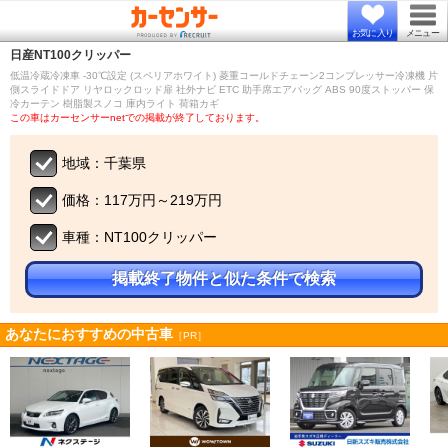
お気に入り
メニュー
日産
NT100クリッパー
低温冷蔵冷凍車 -30℃設定 (スペリアホワイト) 菱重コールドチェーン2コンプレッサー冷凍機 片
側スライドドア リヤロックロッド扉 社外ナビ ETC 助手席エアバッグ ABS 90度ストッパー 保
冷カーテン 樹脂製スノコ 庫内ライト 荷箱カギ
この車はカーセンサーnetでの掲載が終了しております。
地域：千葉県
価格：117万円～219万円
車種：NT100クリッパー
掲載終了物件と似た条件で検索
あなたにおすすめの中古車
［PR］