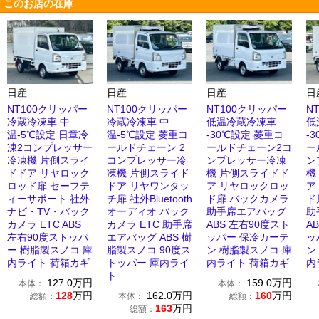
このお店の在庫
日産
日産
日産
日
NT100クリッパー
NT100クリッパー
NT100クリッパー
N
冷蔵冷凍車 中
冷蔵冷凍車 中
低温冷蔵冷凍車
低
温-5℃設定 日章冷
温-5℃設定 菱重コ
-30℃設定 菱重コ
-
凍2コンプレッサー
ールドチェーン 2
ールドチェーン2コ
ー
冷凍機 片側スライ
コンプレッサー冷
ンプレッサー冷凍
ン
ドドア リヤロック
凍機 片側スライド
機 片側スライドド
機
ロッド扉 セーフテ
ドア リヤワンタッ
ア リヤロックロッ
ア
ィーサポート 社外
チ扉 社外Bluetooth
ド扉 バックカメラ
ド
ナビ・TV・バック
オーディオ バック
助手席エアバッグ
助
カメラ ETC ABS
カメラ ETC 助手席
ABS 左右90度スト
A
左右90度ストッパ
エアバッグ ABS 樹
ッパー 保冷カーテ
ッ
ー 樹脂製スノコ 庫
脂製スノコ 90度ス
ン 樹脂製スノコ 庫
ン
内ライト 荷箱カギ
トッパー 庫内ライ
内ライト 荷箱カギ
内
ト
127.0
万円
159.0
万円
本体：
本体：
128
万円
162.0
万円
160
万円
総額：
本体：
総額：
163
万円
総額：