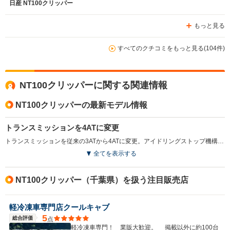
日産 NT100クリッパー
もっと見る
すべてのクチコミをもっと見る(104件)
NT100クリッパーに関する関連情報
NT100クリッパーの最新モデル情報
トランスミッションを4ATに変更
トランスミッションを従来の3ATから4ATに変更。アイドリングストップ機構が追加されたことで、WLTC燃費性能が14.2km/Lから15.7km/Lへと向上している。また、「GX」グレードのヘッドランプがハロゲンからLEDへと変更され、省エネルギー化と視認性向上の両立が図られている。（2022.4）
全てを表示する
NT100クリッパー（千葉県）を扱う注目販売店
軽冷凍車専門店クールキャブ
5
総合評価
点
軽冷凍車専門！ 業販大歓迎。 掲載以外に約100台