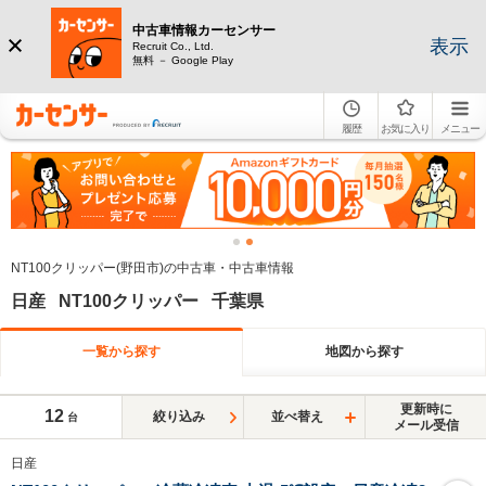
中古車情報カーセンサー
表示
Recruit Co., Ltd.
無料 － Google Play
履歴
お気に入り
メニュー
NT100クリッパー(野田市)の中古車・中古車情報
日産 NT100クリッパー 千葉県
一覧から探す
地図から探す
更新時に
12
絞り込み
並べ替え
台
メール受信
日産