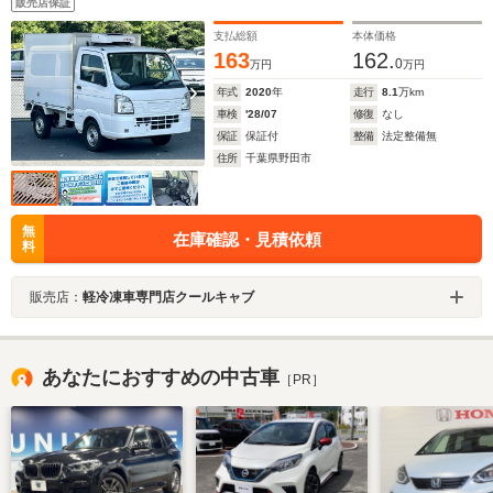
販売店保証
ラ ETC 助手席エアバッグ ABS 樹脂製スノコ 90度ストッ
パー 庫内ライト
支払総額
本体価格
163
162.
0
万円
万円
年式
2020
年
走行
8.1
万km
車検
'28/07
修復
なし
保証
保証付
整備
法定整備無
住所
千葉県野田市
無
在庫確認・見積依頼
料
販売店：
軽冷凍車専門店クールキャブ
あなたにおすすめの中古車
［PR］