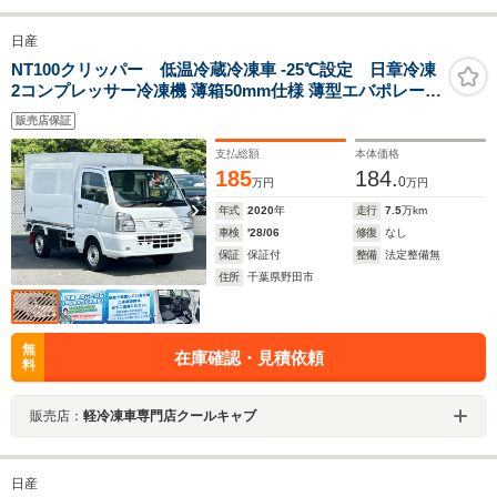
日産
NT100クリッパー 低温冷蔵冷凍車 -25℃設定 日章冷凍
2コンプレッサー冷凍機 薄箱50mm仕様 薄型エバポレータ
片側スライドドア リヤロックロッド扉 ABS 助手席エア
販売店保証
バッグ 左右90度ストッパー 樹脂製スノコ 庫内ライト 荷
箱カギ
支払総額
本体価格
185
184.
0
万円
万円
年式
2020
年
走行
7.5
万km
車検
'28/06
修復
なし
保証
保証付
整備
法定整備無
住所
千葉県野田市
無
在庫確認・見積依頼
料
販売店：
軽冷凍車専門店クールキャブ
日産