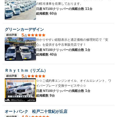
の軽冷凍車を在庫しております。
11
日産 NT100クリッパーの
掲載台数
台
60
総掲載数
台
グリーンカーデザイン
5
総合評価
点
分かりやすい総額表示と適正価格の修理対応で『安
心』を提供する中古車販売店です！
1
日産 NT100クリッパーの
掲載台数
台
40
総掲載数
台
Ｒｈｙｔｈｍ（リズム）
5
総合評価
点
☆☆ご成約車エンジンオイル、オイルエレメント、ワ
イパーブレード交換サービス中☆☆
1
日産 NT100クリッパーの
掲載台数
台
9
総掲載数
台
オートバンク 松戸二十世紀が丘店
総合評価