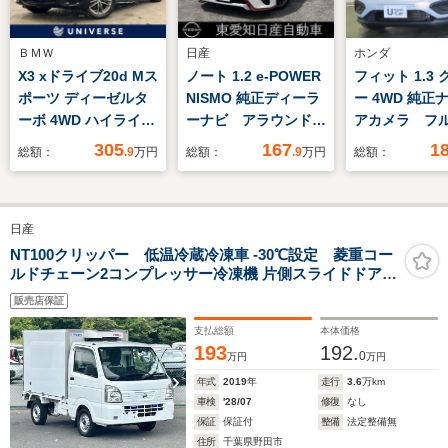
ＢＭＷ
日産
ホンダ
X3 xドライブ20d Mス
ノート 1.2 e-POWER
フィット 1.3
ポーツ ディーゼルタ
NISMO 純正ディーラ
ー 4WD 純正
ーボ 4WD ハイライン
ーナビ アラウンドビ
アカメラ フ
パッケージ アンビエ
ューモニター ETC
305
167
1
総額：
.9
万円
総額：
.9
万円
総額：
ントライト 純正ナ
クルーズコントロー
ビ パーキングシスト
ル ドラレコ オート
プラス ドライビング
エアコン リヤフォグ
日産
アシストプラス 茶革
ランプ アームレス
シート 全席シートヒ
ト 専用シート 純正
NT100クリッパー 低温冷蔵冷凍車 -30℃設定 菱重コー
ルドチェーン2コンプレッサー冷凍機 片側スライドドア
ーター ヘッドアップ
アルミ オートライ
リヤロックロッド扉 バックカメラ 助手席エアバッグ
ディスプレイ アダプ
ト インテリジェント
販売店保証
ABS 左右90度ストッパー 保冷カーテン 樹脂製スノコ 庫
ティブLEDヘッドラン
キー
内ライト 荷箱カギ
支払総額
本体価格
プ
193
192.
0
万円
万円
年式
2019
年
走行
3.6
万km
車検
'28/07
修復
なし
保証
保証付
整備
法定整備無
住所
千葉県野田市