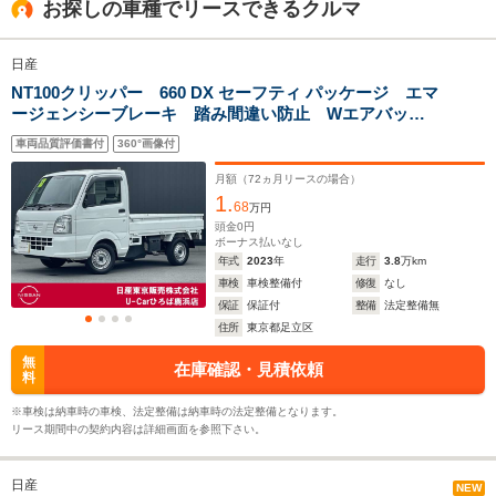
お探しの車種でリースできるクルマ
1.77m
1.77m
1.
日産
NT100クリッパー 660 DX セーフティ パッケージ エマ
全幅
全幅
全
サイズ
ージェンシーブレーキ 踏み間違い防止 Wエアバッ
1.48m
1.48m
1.
全長
全長
(全長x全幅x全高)
ク エアコン パワステ プラスチックバイザー
3.4m
3.4m
3
車両品質評価書付
360°画像付
月額（
72
ヵ月リースの場合）
1.
68
万円
ホイールベース
ホイールベース
ホイー
頭金
0
円
-m
-m
ボーナス払いなし
年式
2023
年
走行
3.8
万km
車検
車検整備付
修復
なし
15.7～18.7km/L
14.2～18.7km/L
14.2～18.
保証
保証付
整備
法定整備無
└市街地:14.0～
└市街地:12.7～
└市街地:1
住所
東京都足立区
17.7km/L
17.7km/L
17.7km/L
WLTCモード
└郊外:16.4～
└郊外:15.3～
└郊外:15.
無
在庫確認・見積依頼
燃費
料
19.6km/L
19.6km/L
19.6km/L
└高速道路:15.9～
└高速道路:14.2～
└高速道路:
※車検は納車時の車検、法定整備は納車時の法定整備となります。
18.6km/L
18.6km/L
18.6km/L
リース期間中の契約内容は詳細画面を参照下さい。
排気量
658cc
658cc
658cc
日産
NEW