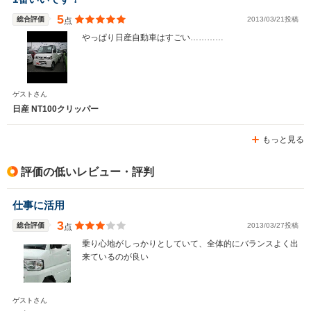
5
総合評価
2013/03/21投稿
点
やっぱり日産自動車はすごい…………
ゲストさん
日産 NT100クリッパー
もっと見る
評価の低いレビュー・評判
仕事に活用
3
総合評価
2013/03/27投稿
点
乗り心地がしっかりとしていて、全体的にバランスよく出
来ているのが良い
ゲストさん