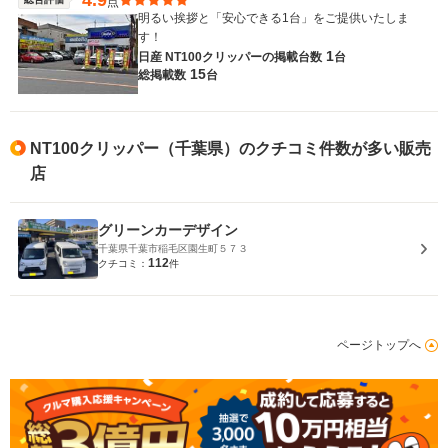
4.9
点
明るい挨拶と「安心できる1台」をご提供いたしま
す！
1
日産 NT100クリッパーの
掲載台数
台
15
総掲載数
台
NT100クリッパー（千葉県）のクチコミ件数が多い販売
店
グリーンカーデザイン
千葉県千葉市稲毛区園生町５７３
112
クチコミ：
件
ページトップへ