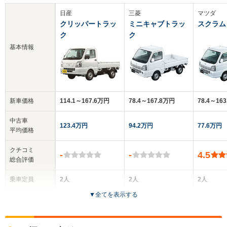
日産
三菱
マツダ
クリッパートラッ
ミニキャブトラッ
スクラム
ク
ク
基本情報
新車価格
114.1～167.6万円
78.4～167.8万円
78.4～16
中古車
123.4万円
94.2万円
77.6万円
平均価格
クチコミ
-
-
4.5
総合評価
乗車定員
2人
2人
2人
▼
全てを表示する
ドア数
2ドア
2ドア
2ドア
全高
全高
全