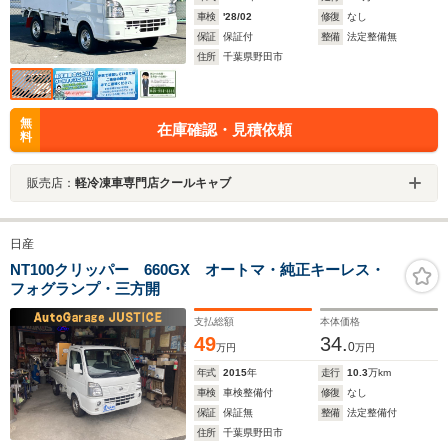
車検
'28/02
修復
なし
保証
保証付
整備
法定整備無
住所
千葉県野田市
無
在庫確認・見積依頼
料
販売店：
軽冷凍車専門店クールキャブ
日産
NT100クリッパー 660GX オートマ・純正キーレス・
フォグランプ・三方開
支払総額
本体価格
49
34.
0
万円
万円
年式
2015
年
走行
10.3
万km
車検
車検整備付
修復
なし
保証
保証無
整備
法定整備付
住所
千葉県野田市