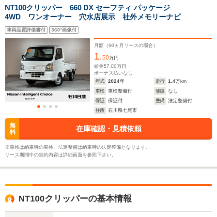
駆動方式
FR、4WD
FR、4WD
FR、4WD
NT100クリッパー 660 DX セーフティ パッケージ
4WD ワンオーナー 穴水店展示 社外メモリーナビ
車両品質評価書付
360°画像付
月額（
60
ヵ月リースの場合）
1.
50
万円
頭金
57.00
万円
ボーナス払いなし
年式
2024
年
走行
1.4
万km
車検
車検整備付
修復
なし
保証
保証付
整備
法定整備付
住所
石川県七尾市
無
在庫確認・見積依頼
料
※車検は納車時の車検、法定整備は納車時の法定整備となります。
リース期間中の契約内容は詳細画面を参照下さい。
NT100クリッパーの基本情報