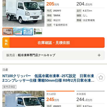
205
204.
0
万円
万円
年式
2020
年
走行
4.2
万km
車検
'28/04
修復
なし
保証
保証付
整備
法定整備無
住所
千葉県野田市
無
在庫確認・見積依頼
料
販売店：
軽冷凍車専門店クールキャブ
日産
NT100クリッパー 低温冷蔵冷凍車 -25℃設定 日章冷凍
2コンプレッサー仕様 薄箱50mm仕様 R8年2月日章冷凍冷
凍機新設 保証書あり 片側スライドドア リヤワンタッチ扉
販売店保証
助手席エアバッグ ABS 左右90度ストッパー 庫内ライト
荷箱カギ
支払総額
本体価格
245
244.
0
万円
万円
年式
2020
年
走行
3.3
万km