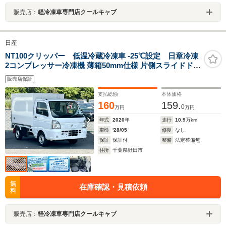
販売店：
軽冷凍車専門店クールキャブ
日産
NT100クリッパー 低温冷蔵冷凍車 -25℃設定 日章冷凍
2コンプレッサー冷凍機 薄箱50mm仕様 片側スライドドア
リヤロックロッド扉 助手席エアバッグ ABS 左右90度ス
販売店保証
トッパー 樹脂製スノコ 庫内ライト 荷箱カギ
支払総額
本体価格
160
159.
0
万円
万円
年式
2020
年
走行
10.9
万km
車検
'28/05
修復
なし
保証
保証付
整備
法定整備無
住所
千葉県野田市
無
在庫確認・見積依頼
料
販売店：
軽冷凍車専門店クールキャブ