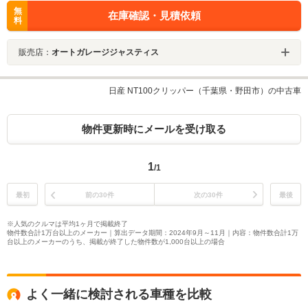
無
在庫確認・見積依頼
料
販売店：
オートガレージジャスティス
日産 NT100クリッパー（千葉県・野田市）の中古車
物件更新時にメールを受け取る
1
/1
最初
前の30件
次の30件
最後
※人気のクルマは平均1ヶ月で掲載終了
物件数合計1万台以上のメーカー｜算出データ期間：2024年9月～11月｜内容：物件数合計1万
台以上のメーカーのうち、掲載が終了した物件数が1,000台以上の場合
よく一緒に検討される車種を比較