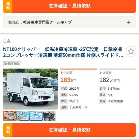
無
在庫確認・見積依頼
料
販売店：
軽冷凍車専門店クールキャブ
日産
NT100クリッパー 低温冷蔵冷凍車 -25℃設定 日章冷凍
2コンプレッサー冷凍機 薄箱50mm仕様 片側スライドドア
リヤロックロッド扉 助手席エアバッグ ABS 左右90度ス
販売店保証
トッパー 樹脂製スノコ 庫内ライト 荷箱カギ
支払総額
本体価格
183
182.
0
万円
万円
年式
2020
年
走行
7.5
万km
車検
'28/06
修復
なし
保証
保証付
整備
法定整備無
住所
千葉県野田市
無
在庫確認・見積依頼
料