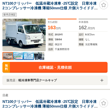
NT100クリッパー 低温冷蔵冷凍車 -25℃設定 日章冷凍
2コンプレッサー冷凍機 薄箱50mm仕様 片側スライドドア
リヤロックロッド扉 ETC 助手席エアバッグ ABS 左右90
販売店保証
度ストッパー 樹脂製スノコ 庫内ライト 荷箱カギ
支払総額
本体価格
163
162.
0
万円
万円
年式
2019
年
走行
9.5
万km
車検
'28/04
修復
なし
保証
保証付
整備
法定整備無
住所
千葉県野田市
無
在庫確認・見積依頼
料
販売店：
軽冷凍車専門店クールキャブ
日産
NT100クリッパー 低温冷蔵冷凍車 -25℃設定 日章冷凍
2コンプレッサー冷凍機 薄箱50mm仕様 片側スライドドア