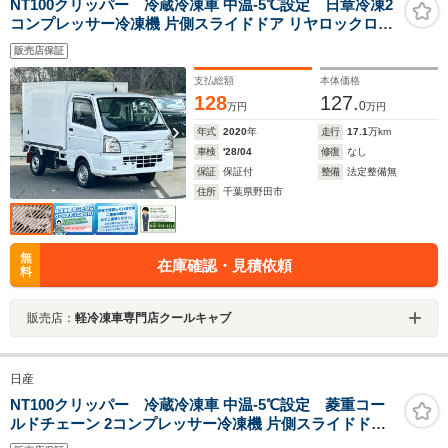
NT100クリッパー 冷蔵冷凍車 中温-5℃設定 日章冷凍2
コンプレッサー冷凍機 片側スライドドア リヤロックロッ
ド扉 セーフティーサポート 社外ナビ・TV・バックカメラ
販売店保証
ETC ABS 左右90度ストッパー 樹脂製スノコ 庫内ライト
荷箱カギ
支払総額
本体価格
128
127.
0
万円
万円
年式
2020
年
走行
17.1
万km
車検
'28/04
修復
なし
保証
保証付
整備
法定整備無
住所
千葉県野田市
無
在庫確認・見積依頼
料
販売店：
軽冷凍車専門店クールキャブ
日産
NT100クリッパー 冷蔵冷凍車 中温-5℃設定 菱重コー
ルドチェーン 2コンプレッサー冷凍機 片側スライドドア
リヤワンタッチ扉 社外Bluetoothオーディオ バックカメ