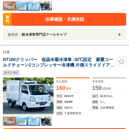
無
在庫確認・見積依頼
料
販売店：
軽冷凍車専門店クールキャブ
日産
NT100クリッパー 低温冷蔵冷凍車 -30℃設定 菱重コー
ルドチェーン2コンプレッサー冷凍機 片側スライドドア
リヤロックロッド扉 バックカメラ 助手席エアバッグ
販売店保証
ABS 左右90度ストッパー 保冷カーテン 樹脂製スノコ 庫
内ライト 荷箱カギ
支払総額
本体価格
160
159.
0
万円
万円
年式
2019
年
走行
10.8
万km
車検
'28/05
修復
なし
保証
保証付
整備
法定整備無
住所
千葉県野田市