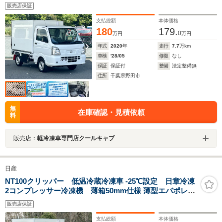
リヤロックロッド扉 助手席エアバッグ ABS 左右90度ス
販売店保証
トッパー 樹脂製スノコ 庫内ライト 荷箱カギ
支払総額
本体価格
180
179.
0
万円
万円
年式
2020
年
走行
7.7
万km
車検
'28/05
修復
なし
保証
保証付
整備
法定整備無
住所
千葉県野田市
無
在庫確認・見積依頼
料
販売店：
軽冷凍車専門店クールキャブ
日産
NT100クリッパー 低温冷蔵冷凍車 -25℃設定 日章冷凍
2コンプレッサー冷凍機 薄箱50mm仕様 薄型エバポレー
タ 片側スライドドア リヤロックロッド扉 ABS 助手席エ
販売店保証
アバッグ 左右90度ストッパー 樹脂製スノコ 庫内ライト
荷箱カギ
支払総額
本体価格