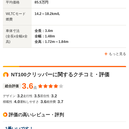
平均価格
85.5万円
WLTCモード
14.2～18.2km/L
燃費
車体寸法
全長：3.4m
(全長x全幅x全
全幅：1.48m
高)
全高：1.72m～1.84m
もっと見る
NT100クリッパーに関するクチコミ・評価
3.6
総合評価
点
3.2
3.5
3.2
デザイン :
走行性 :
居住性 :
4.0
3.6
3.7
積載性 :
運転しやすさ :
維持費 :
評価の高いレビュー・評判
1番いいです！