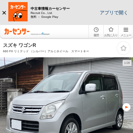
中古車情報カーセンサー
アプリで開く
Recruit Co., Ltd.
無料 － Google Play
履歴
お気に入り
メニュー
スズキ ワゴンR
660 FX リミテッド （シルバー）アルミホイール スマートキー
1/28