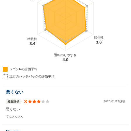
居住性
積載性
3.6
3.4
運転のしやすさ
4.0
ワゴンRの評価平均
現行のハッチバックの評価平均
悪くない
3
総合評価
2026/01/17投稿
悪くない
てんさんさん