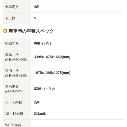
乗車定員
4名
ドア数
5
新車時の車種スペック
発売年月
08(H20)/09
車体寸法
3395x1475x1660(mm)
(全長x全幅x全高)
室内寸法
1975x1295x1275(mm)
(全長x全幅x全高)
車両重量
830/－/－(kg)
(AT/MT/CVT)
シート列数
2列
10・15燃費
21km/L
WLTC燃費
－