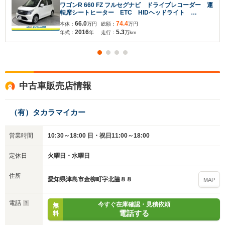
※保存された情報は
90
日で破棄されます
ワゴンR 660 FZ フルセグナビ ドライブレコーダー 運
転席シートヒーター ETC HIDヘッドライト
Bluetooth
66.0
74.4
本体：
万円
総額：
万円
いいえ
はい
2016
5.3
年式：
年
走行：
万km
中古車販売店情報
（有）タカラマイカー
営業時間
10:30～18:00 日・祝日11:00～18:00
定休日
火曜日・水曜日
住所
愛知県津島市金柳町字北脇８８
MAP
電話
今すぐ在庫確認・見積依頼
無
電話する
料