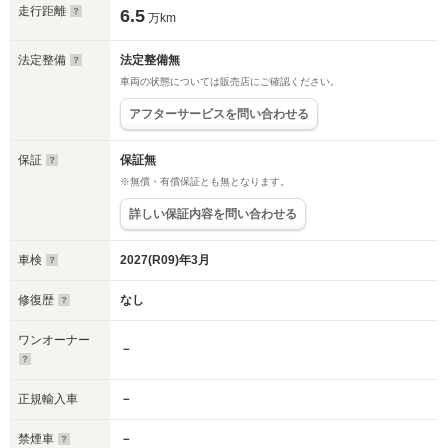
走行距離
6.5
万km
法定整備
法定整備無
車両の状態については販売店にご確認ください。
アフターサービスを問い合わせる
保証
保証無
※無償・有償保証とも無となります。
詳しい保証内容を問い合わせる
車検
2027(R09)年3月
修復歴
なし
ワンオーナー
－
正規輸入車
－
禁煙車
－