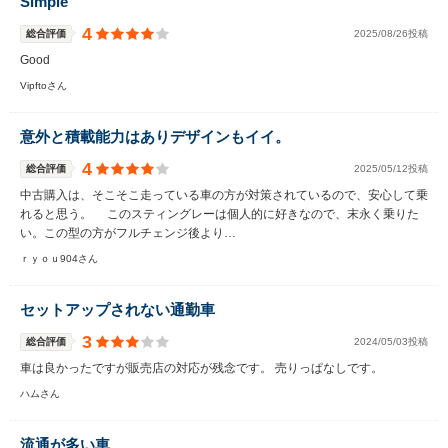
Simple
4
総合評価
2025/08/26投稿
Good
Vipftoさん
意外と積載能力はありデザインもイイ。
4
総合評価
2025/05/12投稿
中古購入は、そこそこ走っている車の方が対策されているので、安心して乗
れると思う。 このスティングレーは個人的に好きなので、末永く乗りた
い。この型の方がフルチェンジ後より…
ｒｙｏｕ904さん
セットアップされない通勤車
3
総合評価
2024/05/03投稿
車は良かったですが販売店の対応が残念です。 売りっぱなしです。
ハムさん
流通が多い車