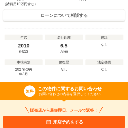
（諸費用
10
万円含む）
ローンについて相談する
年式
走行距離
保証
なし
2010
6.5
(H22)
万
km
車検有無
修復歴
法定整備
2027(R09)
なし
なし
年
3
月
この物件に関するお問い合わせ
無料
お問い合わせの内容を選択してください
販売店から最短即日、メールで返答！
来店予約をする