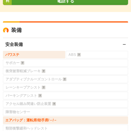
電話する
料
装備
安全装備
パワステ
ABS
サポカー
衝突被害軽減ブレーキ
アダプティブクルーズコントロール
レーンキープアシスト
パーキングアシスト
アクセル踏み間違い防止装置
障害物センサー
エアバッグ：運転席/助手席/－/－
頸部衝撃緩和ヘッドレスト