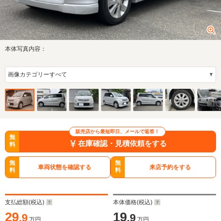
本体写真内容：
販売店から最短即日、メールで返答！
無
在庫確認・見積依頼をする
料
無
無
車両状態を確認する
来店予約をする
料
料
支払総額(税込)
本体価格(税込)
29
19
.9
.9
万円
万円