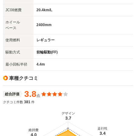
JC08燃費
20.4km/L
ホイール
2400mm
ベース
使用燃料
レギュラー
駆動方式
前輪駆動(FF)
最小回転半径
4.4m
車種クチコミ
3.8
総合評価
点
381
クチコミ件数
件
デザイン
3.7
走行性
維持費
3.4
4.0