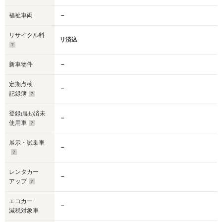
福祉車両
－
リサイクル料
リ済込
新車物件
－
定期点検
－
記録簿
登録
済未
(届出)
－
使用車
展示・試乗車
－
レンタカー
－
アップ
エコカー
－
減税対象車