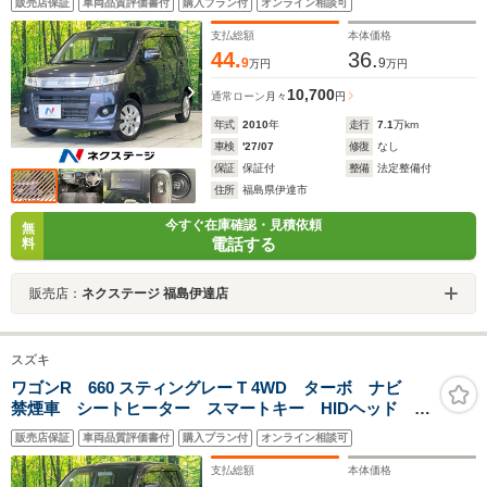
販売店保証
車両品質評価書付
購入プラン付
オンライン相談可
Bluetooth CD DVD再生 フルセグ 革巻きハンド
ル パドルシフト
支払総額
本体価格
44.
36.
9
9
万円
万円
10,700
通常ローン
月々
円
年式
2010
年
走行
7.1
万km
車検
'27/07
修復
なし
保証
保証付
整備
法定整備付
住所
福島県伊達市
今すぐ在庫確認・見積依頼
無
電話する
料
販売店：
ネクステージ 福島伊達店
スズキ
ワゴンR 660 スティングレー T 4WD ターボ ナビ
禁煙車 シートヒーター スマートキー HIDヘッド 純
正14インチAW オートライト オートエアコン
販売店保証
車両品質評価書付
購入プラン付
オンライン相談可
Bluetooth CD DVD再生 フルセグ 革巻きハンド
ル パドルシフト
支払総額
本体価格