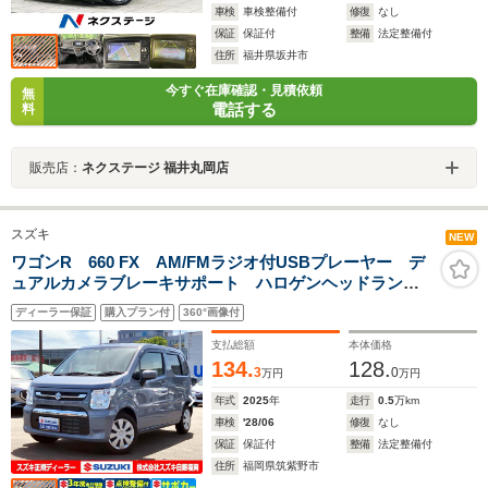
車検
車検整備付
修復
なし
保証
保証付
整備
法定整備付
住所
福井県坂井市
今すぐ在庫確認・見積依頼
無
電話する
料
販売店：
ネクステージ 福井丸岡店
スズキ
NEW
ワゴンR 660 FX AM/FMラジオ付USBプレーヤー デ
ュアルカメラブレーキサポート ハロゲンヘッドラン
プ ハイビームアシスト 14インチホイールキャップ
ディーラー保証
購入プラン付
360°画像付
盗難防止システム
支払総額
本体価格
134.
128.
3
0
万円
万円
年式
2025
年
走行
0.5
万km
車検
'28/06
修復
なし
保証
保証付
整備
法定整備付
住所
福岡県筑紫野市