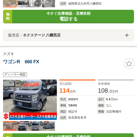
住所
福岡県北九州市八幡西区
今すぐ在庫確認・見積依頼
無
電話する
料
販売店：
ネクステージ 八幡西店
スズキ
ワゴンR 660 FX
ディーラー保証
支払総額
本体価格
114
108.
0
万円
万円
年式
2025
年
走行
0.6
万km
車検
'28/06
修復
なし
保証
保証付
整備
法定整備付
住所
奈良県奈良市
今すぐ在庫確認・見積依頼