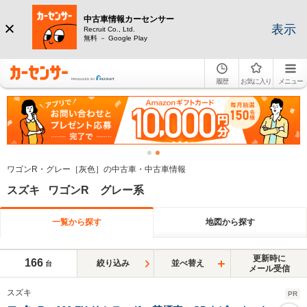
中古車情報カーセンサー
表示
Recruit Co., Ltd.
無料 － Google Play
履歴
お気に入り
メニュー
ワゴンR・グレー［灰色］の中古車・中古車情報
スズキ ワゴンR グレー系
一覧から探す
地図から探す
更新時に
166
絞り込み
並べ替え
台
メール受信
スズキ
PR