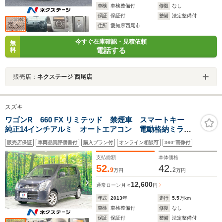
車検
車検整備付
修復
なし
保証
保証付
整備
法定整備付
住所
愛知県西尾市
今すぐ在庫確認・見積依頼
無
電話する
料
販売店：
ネクステージ 西尾店
スズキ
ワゴンR 660 FX リミテッド 禁煙車 スマートキー
純正14インチアルミ オートエアコン 電動格納ミラ
ー プライバシーガラス アイドリングストップ シー
販売店保証
車両品質評価書付
購入プラン付
オンライン相談可
360°画像付
トリフター チルトステアリング CD
支払総額
本体価格
52.
42.
9
2
万円
万円
12,600
通常ローン
月々
円
年式
2013
年
走行
5.5
万km
車検
車検整備付
修復
なし
保証
保証付
整備
法定整備付