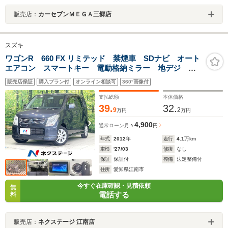
販売店：
カーセブンＭＥＧＡ三郷店
スズキ
ワゴンR 660 FX リミテッド 禁煙車 SDナビ オート
エアコン スマートキー 電動格納ミラー 地デジ シ
ートアンダーボックス 純正14インチアルミ ベンチシ
販売店保証
購入プラン付
オンライン相談可
360°画像付
ート CD/DVD再生 盗難防止システム 衝突安全ボディ
支払総額
本体価格
39.
32.
9
2
万円
万円
4,900
通常ローン
月々
円
年式
2012
年
走行
4.1
万km
車検
'27/03
修復
なし
保証
保証付
整備
法定整備付
住所
愛知県江南市
今すぐ在庫確認・見積依頼
無
電話する
料
販売店：
ネクステージ 江南店