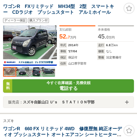
ワゴンR FXリミテッド MH34型 2型 スマートキ
ー CDラジオ プッシュスタート アルミホイール
ディーラー保証
購入プラン付
支払総額
本体価格
52.
45.
7
0
万円
万円
年式
2014
年
走行
6.8
万km
車検
'27/04
修復
なし
保証
保証付
整備
法定整備付
住所
山口県宇部市
今すぐ在庫確認・見積依頼
無
電話する
料
販売店：
スズキ自販山口 Ｕ’ｓ ＳＴＡＴＩＯＮ宇部
スズキ
ワゴンR 660 FX リミテッド 4WD 修復歴無 純正オーデ
ィオ プッシュスタート オートエアコン シートヒーター