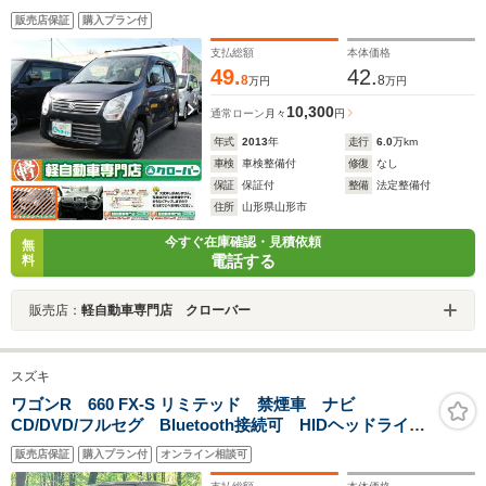
電動格納ミラーWエアバッグ ABS アイドリングストップ
販売店保証
購入プラン付
プライバシーガラス ベンチシート 取扱説明書 社外アルミ
ホイール
支払総額
本体価格
49.
42.
8
8
万円
万円
10,300
通常ローン
月々
円
年式
2013
年
走行
6.0
万km
車検
車検整備付
修復
なし
保証
保証付
整備
法定整備付
住所
山形県山形市
今すぐ在庫確認・見積依頼
無
電話する
料
販売店：
軽自動車専門店 クローバー
スズキ
ワゴンR 660 FX-S リミテッド 禁煙車 ナビ
CD/DVD/フルセグ Bluetooth接続可 HIDヘッドライ
ト フォグ オートライト スマートキー オートエア
販売店保証
購入プラン付
オンライン相談可
コン シートリフター 電動格納ミラー シート下収