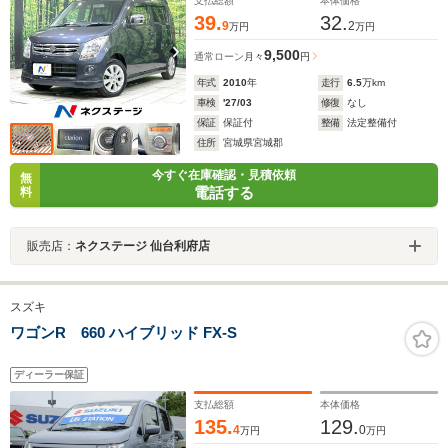
納 盗難防止装置
支払総額
本体価格
39.
32.
9
2
万円
万円
9,500
通常ローン
月々
円
年式
2010
年
走行
6.5
万km
車検
'27/03
修復
なし
保証
保証付
整備
法定整備付
住所
宮城県宮城郡
今すぐ在庫確認・見積依頼
無
電話する
料
販売店：
ネクステージ 仙台利府店
スズキ
ワゴンR 660 ハイブリッド FX-S
ディーラー保証
支払総額
本体価格
135.
129.
4
0
万円
万円