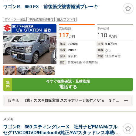
ワゴンR 660 FX 前後衝突被害軽減ブレーキ
ディーラー保証
車両品質評価書付
購入プラン付
支払総額
本体価格
117
110.
0
万円
万円
年式
2025
年
走行
0.8
万km
車検
'28/05
修復
なし
保証
保証付
整備
法定整備付
住所
宮城県仙台市宮城野区
今すぐ在庫確認・見積依頼
無
電話する
料
販売店：
（株）スズキ自販宮城 スズキアリーナ苦竹／Ｕ’ｓ ＳＴＡＴＩＯＮ苦竹
スズキ
ワゴンR 660 スティングレー X 社外ナビFM/AM/フル
セグTV/CD/DVD/Bluetooth/純正AW/スタッドレス車載/フ