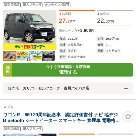
ォグライト/ETC/純正フロアマット/プッシュスター
販売店保証
購入プラン付
オンライン相談可
ト/HID/取説/保証書/ACC/革巻きステアリ
支払総額
本体価格
27.
22.
8
6
万円
万円
3,600
通常ローン
月々
円
年式
2011
年
走行
10.0
万km
車検
車検整備付
修復
なし
保証
保証付
整備
法定整備付
住所
宮城県大崎市
今すぐ在庫確認・見積依頼
無
電話する
料
販売店：
ガリバー セルフコーナー古川バイパス店
スズキ
ワゴンR 660 20周年記念車 認定評価書付 ナビ 地デジ
Bluetooth シートヒーター スマートキー 禁煙車 電動格納
ミラー パワーウィンドウ 純正アルミ
販売店保証
購入プラン付