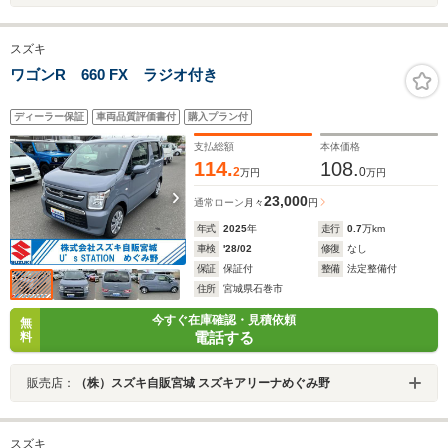
スズキ
ワゴンR 660 FX ラジオ付き
ディーラー保証
車両品質評価書付
購入プラン付
支払総額
本体価格
114.
108.
2
0
万円
万円
23,000
通常ローン
月々
円
年式
2025
年
走行
0.7
万km
車検
'28/02
修復
なし
保証
保証付
整備
法定整備付
住所
宮城県石巻市
今すぐ在庫確認・見積依頼
無
電話する
料
販売店：
（株）スズキ自販宮城 スズキアリーナめぐみ野
スズキ