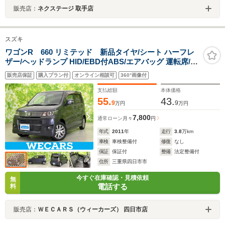
販売店：
ネクステージ 取手店
スズキ
ワゴンR 660 リミテッド 新品タイヤ/シート ハーフレ
ザー/ヘッドランプ HID/EBD付ABS/エアバッグ 運転席/エ
アバッグ 助手席/アルミホイール 純正 14インチ/パワーウ
販売店保証
購入プラン付
オンライン相談可
360°画像付
インドウ/エンジンスタートボタン
支払総額
本体価格
55.
43.
9
9
万円
万円
7,800
通常ローン
月々
円
年式
2011
年
走行
3.8
万km
車検
車検整備付
修復
なし
保証
保証付
整備
法定整備付
住所
三重県四日市市
今すぐ在庫確認・見積依頼
無
電話する
料
販売店：
ＷＥＣＡＲＳ（ウィーカーズ） 四日市店