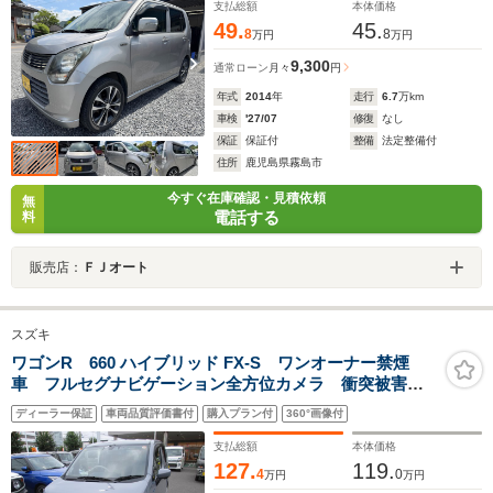
支払総額
本体価格
49.
45.
8
8
万円
万円
9,300
通常ローン
月々
円
年式
2014
年
走行
6.7
万km
車検
'27/07
修復
なし
保証
保証付
整備
法定整備付
住所
鹿児島県霧島市
今すぐ在庫確認・見積依頼
無
電話する
料
販売店：
ＦＪオート
スズキ
ワゴンR 660 ハイブリッド FX-S ワンオーナー禁煙
車 フルセグナビゲーション全方位カメラ 衝突被害軽
減ブレーキ 後部パーキングセンサー ドライブレコー
ディーラー保証
車両品質評価書付
購入プラン付
360°画像付
ダー ETC オートエアコン プッシュスタート
HYBRID アイドリングストップ
支払総額
本体価格
127.
119.
4
0
万円
万円