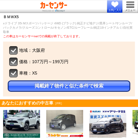
お気に入り
メニュー
ＢＭＷ
X5
xドライブ 35i Mスポーツパッケージ 4WD (ブラック) 純正ナビ地デジ/黒革シート/サンルーフ/
バックカメラ/クルーズコントロール/キセノン/ETC/ルーフレール/純正19インチアルミ/自社買
取車
この車はカーセンサーnetでの掲載が終了しております。
地域：大阪府
価格：107万円～199万円
車種：X5
掲載終了物件と似た条件で検索
あなたにおすすめの中古車
［PR］