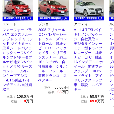
スマート
プジョー
アウディ
ル
フォーフォー ブラ
2008 アリュール
A1 1.4 TFSI バイ
ア
バス エクスクルー
コンビレザーシー
キセノンパッケー
ン
シブ レッド リミテ
ト クルーズコン
ジ 自社買取車
ハ
ッド ツイナミック
トロール 純正ナ
デジタルインナー
オ
黒革シート/パノラ
ビ ETC バック
ミラー型ドライブ
買
ミックルーフ/パド
カメラ クリアラ
レコーダー 純正
ス
ルシフト/ポータブ
ンスソナー 純正
ナビ ETC 純正
オ
ルナビ地デジ/バッ
16インチAW 自
16インチアルミホ
プ
クカメラ/クルーズ
社買取車 シルバ
イール 前後フォ
3
コントロール/レー
ールーフレール
グランプ HIDヘ
ラ
ンキープアシス
前後ドラレコ ス
ッドライト アイ
ビ
ト/ETC/純正17イ
ペアキー
ドリングストップ
テ
ンチアルミ/自社買
車 取説 スペア
ン
58.0
万円
本体：
取車
キー
ボ
68
万円
総額：
パ
108.0
万円
59.8
万円
本体：
本体：
レ
118
万円
69.8
万円
総額：
総額：