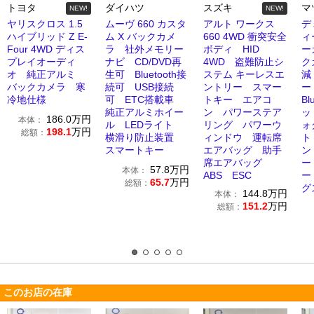
トヨタ
ダイハツ
スズキ
マ
NEW!
NEW!
ヤリスクロス 1.5
ムーヴ 660 カスタ
アルト ワークス
デミ
ハイブリッド Z E-
ム X バックカメ
660 4WD 衝突安全
ィ
Four 4WD ディス
ラ 社外メモリー
ボディ HID
ー
プレイオーディ
ナビ CD/DVD再
4WD 盗難防止シ
ク
オ 純正アルミ
生可 Bluetooth接
ステム キーレスエ
減
バックカメラ 寒
続可 USB接続
ントリー スマー
ー
冷地仕様
可 ETC搭載車
トキー エアコ
Bl
純正アルミホイー
ン パワーステア
ッ
186.0
万円
本体：
ル LEDライト
リング パワーウ
ォ
198.1
万円
総額：
横滑り防止装置
ィンドウ 運転席
ト
スマートキー
エアバッグ 助手
ン
席エアバッグ
ー
57.8
万円
本体：
ABS ESC
ー
65.7
万円
総額：
グ
144.8
万円
本体：
151.2
万円
総額：
このお店の在庫