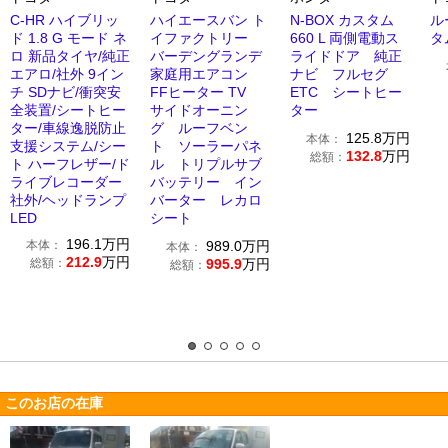
C-HR ハイブリッ
ハイエースバン ト
N-BOX カスタム
ル
ド 1.8 G モード ネ
イファクトリー
660 L 両側電動ス
タ
ロ 新品タイヤ/純正
バーデングランデ
ライドドア 純正
エアロ/社外 9イン
家庭用エアコン
ナビ フルセグ
チ SDナビ/衝突安
FFヒーター TV
ETC シートヒー
全装置/シートヒー
サイドオーニン
ター
ター/車線逸脱防止
グ ルーフベン
125.8
万円
本体：
支援システム/シー
ト ソーラーパネ
132.8
万円
総額：
ト ハーフレザー/ド
ル トリプルサブ
ライブレコーダー
バッテリー イン
社外/ヘッドランプ
バーター レカロ
LED
シート
196.1
万円
本体：
989.0
万円
本体：
212.9
万円
総額：
995.9
万円
総額：
このお店の在庫