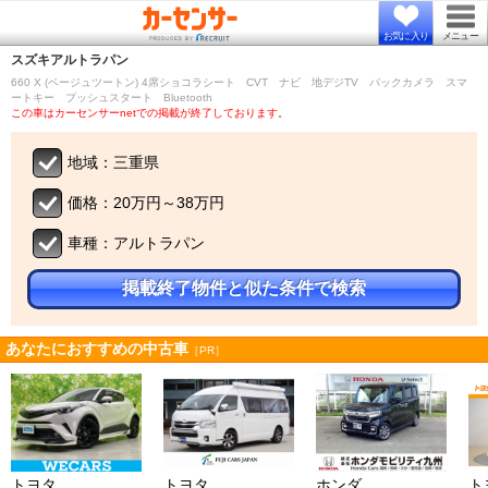
お気に入り
メニュー
スズキ
アルトラパン
660 X (ベージュツートン) 4席ショコラシート CVT ナビ 地デジTV バックカメラ スマ
ートキー プッシュスタート Bluetooth
この車はカーセンサーnetでの掲載が終了しております。
地域：三重県
価格：20万円～38万円
車種：アルトラパン
掲載終了物件と似た条件で検索
あなたにおすすめの中古車
［PR］
トヨタ
トヨタ
ホンダ
ト