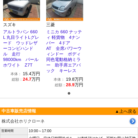
スズキ
三菱
アルトラパン 660
ミニカ 660 ナッテ
L 丸目ライトLグレ
ィ 軽貨物 4ナン
ード ウッドレザ
バー 4ドア
ーコンビハンド
AT 全席パワーウ
ル 走行
ィンドー ボディ
98000km パール
同色電動格納ミラ
ホワイト Z7T
ー 助手席エアバ
ック キーレス
15.4
万円
本体：
24.7
万円
19.8
万円
総額：
本体：
28.9
万円
総額：
中古車販売店情報
▲上へ戻る
株式会社ホリクローネ
10:00～17:00
営業時間