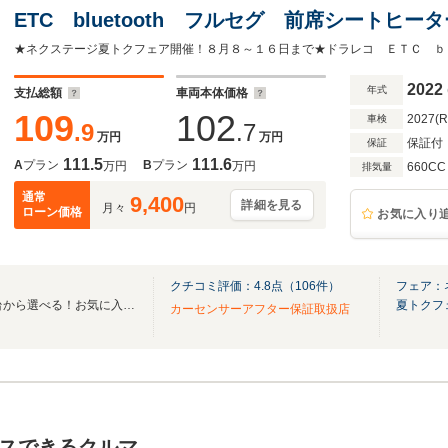
ETC bluetooth フルセグ 前席シートヒー
ト オートエアコン スマートキー 電動格納
2022
年式
支払総額
車両本体価格
109
102
2027(
車検
.9
.7
万円
万円
保証付
保証
111.5
111.6
A
プラン
B
プラン
万円
万円
660CC
排気量
通常
9,400
詳細を見る
月々
円
ローン価格
お気に入り
クチコミ評価：
4.8
点（
106
件）
フェア：
全国のグループ総在庫30,000台から選べる！お気に入りの愛車がきっと見つかります！
夏トクフ
カーセンサーアフター保証取扱店
スできるクルマ