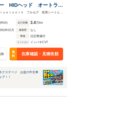
ター HIDヘッド オートライ
ミラー
★ネクステージ夏トクフェア開催！８月８～１６日まで★ドラレコ ＥＴＣ ｂｌｕｅｔｏｏｔｈ フルセグ 前席シートヒーター ＨＩＤヘッド オートライト
3.4
(R04)
万km
走行距離
R09)年02月
なし
修復歴
法定整備付
整備
インパネCVT
ミッション
無
在庫確認・見積依頼
追加
料
ネクステージ お盆の中古車
ェア！！