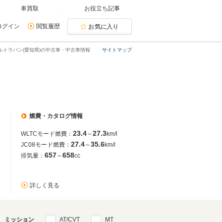
車買取
お役立ち記事
ログイン
閲覧履歴
お気に入り
ルトラパン(愛知県)の中古車・中古車情報
サイトマップ
燃費・カタログ情報
23.4
27.3
WLTCモード燃費：
～
km/l
27.4
35.6
JC08モード燃費：
～
km/l
657
658
排気量：
～
cc
詳しく見る
ミッション
AT/CVT
MT