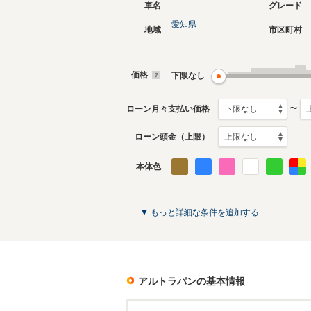
車名
グレード
愛知県
地域
市区町村
現行
2代目
2015年6月～生産中
2008年1
生産モデ
価格
下限なし
アルトラパンのカタログを見る
〜
ローン月々支払い価格
ローン頭金（上限）
本体色
▼ もっと詳細な条件を追加する
アルトラパン
の基本情報