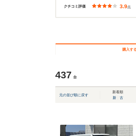
3.9
クチコミ評価
点
購入す
437
台
新着順
元の並び順に戻す
新
古