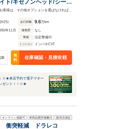
イト/キセノンヘッド/シート
スタート
当店買取車両！！！禁煙車！！試乗可能！！カーセンサー鑑定済！当店管轄内のお客様は、その他オプションを選ばなければ総額表示価格でご購入いただけます。
9.6
(H25)
万km
走行距離
R08)年11月
なし
修復歴
法定整備付
整備
インパネCVT
ミッション
無
在庫確認・見積依頼
追加
料
：☆★来店予約で電子マネー
レゼント！！☆★
オンライン相談可
車両品質評価書付
販売店保証
カメラ 衝突軽減 ドラレコ