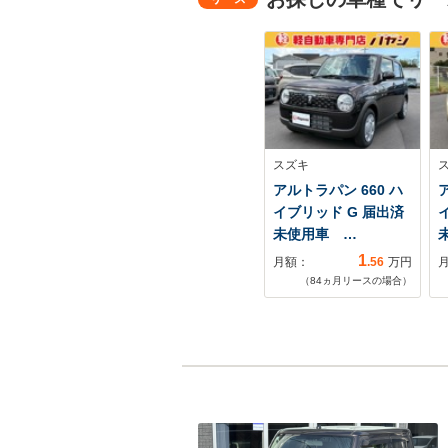
スズキ
アルトラパン 660 ハ
イブリッド G 届出済
未使用車 …
1
月額：
.56
万円
（
84
ヵ月リースの場合）