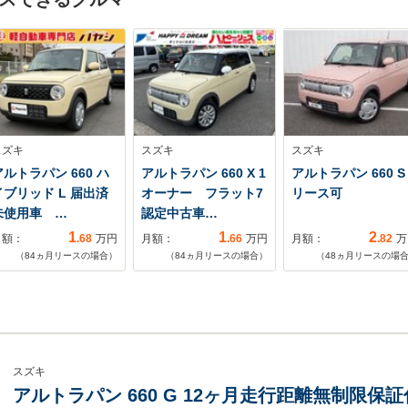
スズキ
スズキ
スズキ
アルトラパン 660 ハ
アルトラパン 660 X 1
アルトラパン 660 S
イブリッド L 届出済
オーナー フラット7
リース可
未使用車 …
認定中古車…
1
1
2
月額：
.68
万円
月額：
.66
万円
月額：
.82
万
（
84
ヵ月リースの場合）
（
84
ヵ月リースの場合）
（
48
ヵ月リースの場
スズキ
アルトラパン 660 G 12ヶ月走行距離無制限保証