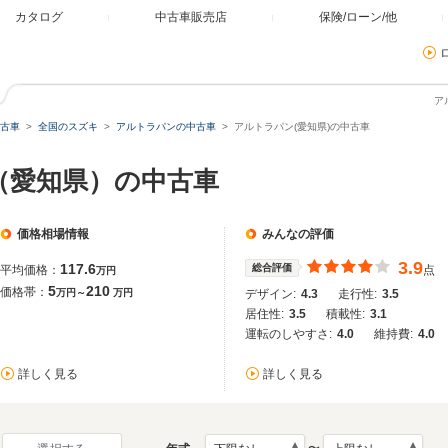
カタログ
中古車販売店
保険/ローン/他
ア
古車
全国のスズキ
アルトラパンの中古車
アルトラパン(愛知県)の中古車
（愛知県）の中古車
価格相場情報
みんなの評価
3.9
117.6
総合評価
平均価格：
点
万円
5
210
価格帯：
万円～
万円
デザイン:
4.3
走行性:
3.5
居住性:
3.5
積載性:
3.1
運転のしやすさ:
4.0
維持費:
4.0
詳しく見る
詳しく見る