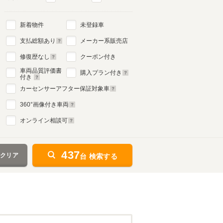
新着物件
未登録車
支払総額あり
メーカー系販売店
修復歴なし
クーポン付き
車両品質評価書
購入プラン付き
付き
カーセンサーアフター保証対象車
360
°画像付き車両
オンライン相談可
437
をクリア
台 検索する