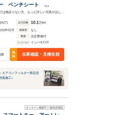
キー ベンチシート
テアリング パワーウィンド
オイル交換もお値打ちに！電話予約をいただければスムーズです。掲載のお写真では物足りない方、もっと詳しい写真がほしい方はスタッフまでお声掛けください。
10.1
(H27)
万km
走行距離
R10)年02月
なし
修復歴
法定整備付
整備
インパネCVT
ミッション
無
在庫確認・見積依頼
追加
料
：エアコンフィルター新品交
消臭施工♪
オンライン相談可
販売店保証
ETC スマートキー アームレ