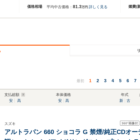
81.3
価格相場
燃費(
平均中古価格：
詳しく見る
万円
る
1
2
3
4
5
6
7
最初
支払総額
本体価格
年式
安
高
安
高
新
古
360°
画像付
スズキ
アルトラパン 660 ショコラ G 禁煙/純正CDオー