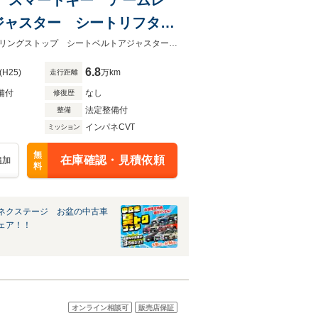
ジャスター シートリフタ
★ネクステージ夏トクフェア開催！８月８～１６日まで★アームレスト アイドリングストップ シートベルトアジャスター シートリフター
6.8
(H25)
万km
走行距離
備付
なし
修復歴
法定整備付
整備
インパネCVT
ミッション
無
在庫確認・見積依頼
追加
料
ネクステージ お盆の中古車
ェア！！
オンライン相談可
販売店保証