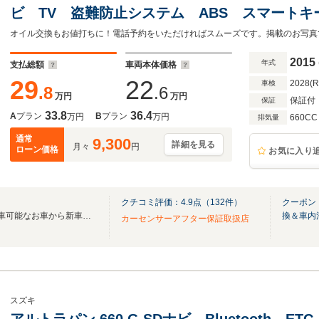
ビ TV 盗難防止システム ABS スマート
CVT 衝突安全ボディ エアコン パワース
ウ
2015
年式
支払総額
車両本体価格
29
22
2028(
車検
.8
.6
万円
万円
保証付
保証
33.8
36.4
A
プラン
B
プラン
万円
万円
660CC
排気量
通常
9,300
詳細を見る
月々
円
ローン価格
お気に入り
クチコミ評価：
4.9
点（
132
件）
クーポン
～お車と安心を～最短2日で納車可能なお車から新車まで♪お気軽にご相談ください！
換＆車内
カーセンサーアフター保証取扱店
スズキ
アルトラパン 660 G SDナビ Bluetooth 