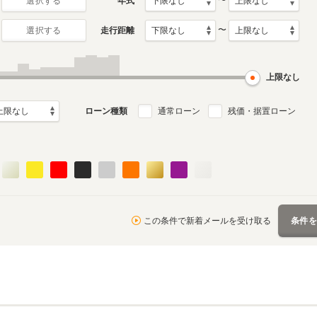
〜
年式
選択する
〜
走行距離
選択する
初代
1月～2015年5月
2002年1月～2008年10月
ル
生産モデル
上限なし
ローン種類
通常ローン
残価・据置ローン
この条件で新着メールを受け取る
条件