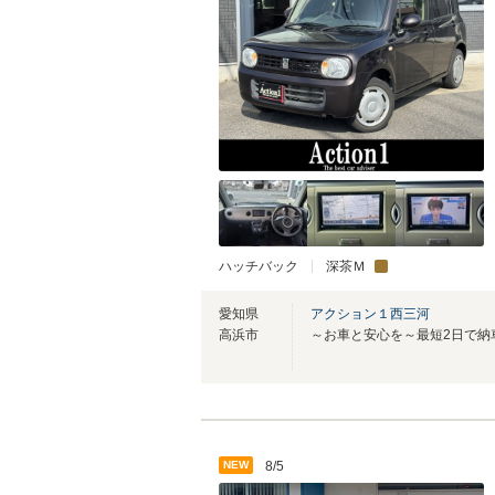
ハッチバック
深茶Ｍ
愛知県
アクション１西三河
高浜市
NEW
8/5