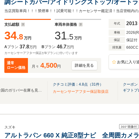
調シートカバー/アイドリングストップ/オートラ
リフター/ドアバイザー/フロアマット/プッシュ
2013
年式
支払総額
車両本体価格
34
31
2026(
車検
.8
.5
万円
万円
保証付
保証
37.8
46.7
A
プラン
B
プラン
万円
万円
660CC
排気量
カーセンサーアフター保証がBプランに付いています
お気に入り
通常
4,500
詳細を見る
月々
円
ローン価格
クチコミ評価：
4.8
点（
31
件）
クーポン
無料電話は24時間ご案内！！全国のガリバー在庫も見たい方は一括照会が可能です！
ギフトプ
カーセンサーアフター保証取扱店
360°
画像付
スズキ
アルトラパン 660 X 純正8型ナビ 全周囲