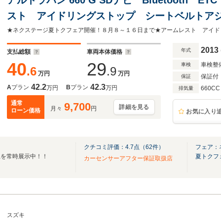
スト アイドリングストップ シートベルトア
ー ヘッドライトレベライザー
2013
年式
支払総額
車両本体価格
40
29
車検整
車検
.6
.9
万円
万円
保証付
保証
42.2
42.3
A
プラン
B
プラン
万円
万円
660CC
排気量
通常
9,700
詳細を見る
月々
円
ローン価格
お気に入り
クチコミ評価：
4.7
点（
62
件）
フェア：
上を常時展示中！！
夏トクフ
カーセンサーアフター保証取扱店
スズキ