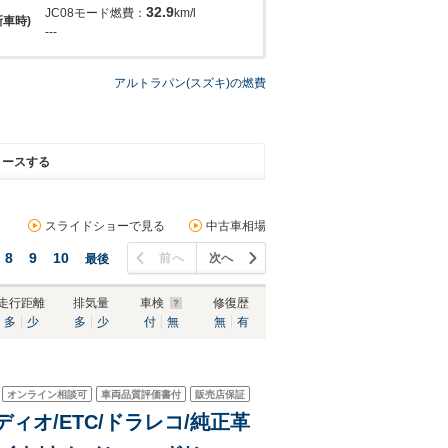
32.9
JC08モード燃費：
km/l
新車時)
---
アルトラパン(スズキ)の燃費
リースする
スライドショーで見る
中古車相場
8
9
10
前へ
次へ
最後
走行距離
排気量
車検
修復歴
多
少
多
少
付
無
無
有
オンライン相談可
車両品質評価書付
販売店保証
ディオ/ETC/ドラレコ/純正革