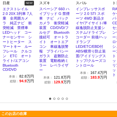
日産
スズキ
スバル
ト
NEW!
エクストレイル
スペーシア 660 ハ
インプレッサスポ
RA
2.0 20X 3列車 7人
イブリッド G 禁煙
ーツ 2.0 STI スポ
ケ
乗 全周囲カメ
車 ナビ バック
ーツ 4WD 新品タ
パ
ラ 純正ナビ 衝
カメラ 衝突軽減
イヤ/アイサイト/車
CD
突軽減 禁煙車
装置 CD/DVD/フ
線逸脱防止支援シ
セ
LEDヘッド コー
ルセグ Bluetooth
ステム/ドライブレ
ン
ナーセンサー シ
接続可 オートラ
コーダー 前後/ヘッ
ー
ートヒーター ス
イト オートエア
ドランプ
ロ
マートキー ルー
コン 車線逸脱警
LED/ETC/EBD付
シ
フレール クルコ
報 プライバシー
ABS/横滑り防止装
ー
ン ETC オート
ガラス 盗難防止
置/アイドリングス
ト
ライト/エアコン
装置 電動格納ミ
トップ/クルーズコ
ッ
Bluetooth
ラー レベライザ
ントロール
リ
CD/DVD
ー
ッ
167.4
万円
本体：
ト
82.8
万円
本体：
121.8
万円
183.9
万円
本体：
総額：
94.9
万円
総額：
129.9
万円
総額：
このお店の在庫