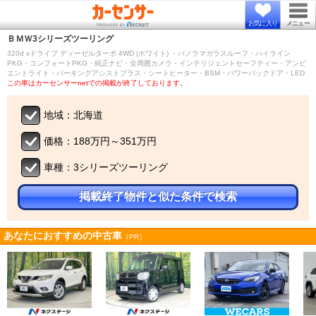
お気に入り
メニュー
ＢＭＷ
3シリーズツーリング
320d xドライブ ディーゼルターボ 4WD (ホワイト) ・パノラマガラスルーフ・ハイライン
PKG・コンフォートPKG・純正ナビ・全周囲カメラ・インテリジェントセーフティー・アンビ
エントライト・パーキングアシストプラス・シートヒーター・BSM・パワーバックドア・LED
この車はカーセンサーnetでの掲載が終了しております。
地域：北海道
価格：188万円～351万円
車種：3シリーズツーリング
掲載終了物件と似た条件で検索
あなたにおすすめの中古車
［PR］