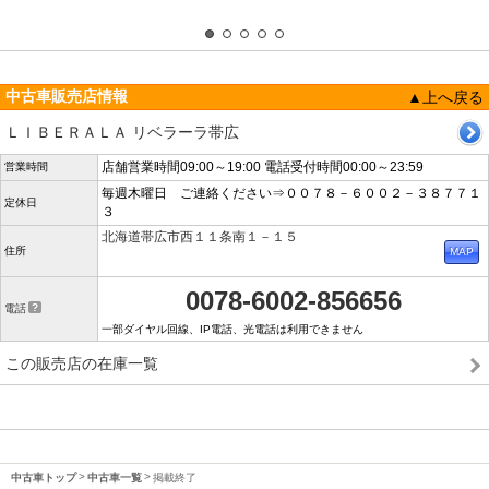
中古車販売店情報
▲上へ戻る
ＬＩＢＥＲＡＬＡ リベラーラ帯広
店舗営業時間09:00～19:00 電話受付時間00:00～23:59
営業時間
毎週木曜日 ご連絡ください⇒００７８－６００２－３８７７１
定休日
３
北海道帯広市西１１条南１－１５
住所
0078-6002-856656
電話
一部ダイヤル回線、IP電話、光電話は利用できません
この販売店の在庫一覧
中古車トップ
中古車一覧
掲載終了