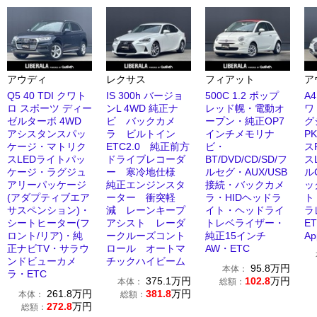
アウディ
レクサス
フィアット
ア
Q5 40 TDI クワト
IS 300h バージョ
500C 1.2 ポップ
A
ロ スポーツ ディー
ンL 4WD 純正ナ
レッド幌・電動オ
ワ
ゼルターボ 4WD
ビ バックカメ
ープン・純正OP7
グ
アシスタンスパッ
ラ ビルトイン
インチメモリナ
P
ケージ・マトリク
ETC2.0 純正前方
ビ・
ス
スLEDライトパッ
ドライブレコーダ
BT/DVD/CD/SD/フ
ス
ケージ・ラグジュ
ー 寒冷地仕様
ルセグ・AUX/USB
ル
アリーパッケージ
純正エンジンスタ
接続・バックカメ
ッ
(アダプティブエア
ーター 衝突軽
ラ・HIDヘッドラ
ト
サスペンション)・
減 レーンキープ
イト・ヘッドライ
ラ
シートヒーター(フ
アシスト レーダ
トレベライザー・
ET
ロント/リア)・純
ークルーズコント
純正15インチ
Ap
正ナビTV・サラウ
ロール オートマ
AW・ETC
ンドビューカメ
チックハイビーム
95.8
万円
本体：
ラ・ETC
375.1
万円
102.8
万円
本体：
総額：
261.8
万円
381.8
万円
本体：
総額：
272.8
万円
総額：