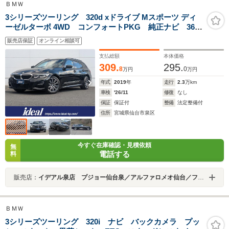
ＢＭＷ
3シリーズツーリング 320d xドライブ Mスポーツ ディ
ーゼルターボ 4WD コンフォートPKG 純正ナビ 360
度カメラ ETC LEDヘッドライト アダプティブクル
販売店保証
オンライン相談可
ーズコントロール シートヒーター ドライビングアシ
スト スポーツモード切替 純正18インチAW
支払総額
本体価格
309.
295.
8
0
万円
万円
年式
2019
年
走行
2.3
万km
車検
'26/11
修復
なし
保証
保証付
整備
法定整備付
住所
宮城県仙台市泉区
今すぐ在庫確認・見積依頼
無
電話する
料
販売店：
イデアル泉店 プジョー仙台泉／アルファロメオ仙台／フィアット・アバルト仙台泉 （株）イデアル
ＢＭＷ
3シリーズツーリング 320i ナビ バックカメラ プッ