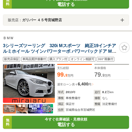
電話する
料
販売店：
ガリバー ４５号宮城野店
ＢＭＷ
3シリーズツーリング 320i Mスポーツ 純正19インチア
ルミホイール ツインパワーターボ パワーバックドア Mス
ポーツサスペンション 純正HDDナビ DVD Bluetoothオー
販売店保証
車両品質評価書付
購入プラン付
オンライン相談可
360°画像付
ディオ パドルシフトオートHIDライト フォグライト アイ
ドリングストップ
支払総額
本体価格
99.
79.
9
9
万円
万円
6,400
通常ローン
月々
円
年式
2013
年
走行
8.2
万km
車検
車検整備付
修復
なし
保証
保証付
整備
法定整備付
住所
宮城県仙台市宮城野区
今すぐ在庫確認・見積依頼
無
電話する
料