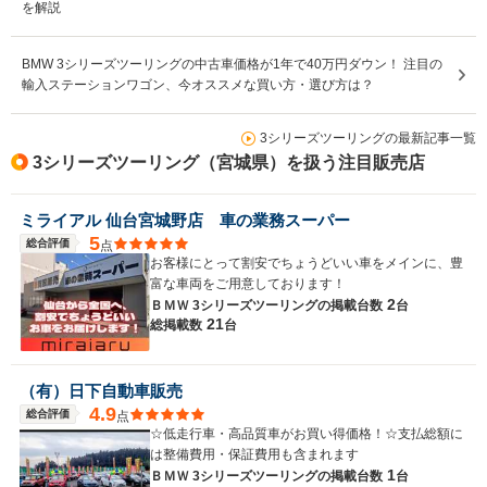
を解説
BMW 3シリーズツーリングの中古車価格が1年で40万円ダウン！ 注目の
輸入ステーションワゴン、今オススメな買い方・選び方は？
3シリーズツーリングの最新記事一覧
3シリーズツーリング（宮城県）を扱う注目販売店
ミライアル 仙台宮城野店 車の業務スーパー
5
総合評価
点
お客様にとって割安でちょうどいい車をメインに、豊
富な車両をご用意しております！
2
ＢＭＷ 3シリーズツーリングの
掲載台数
台
21
総掲載数
台
（有）日下自動車販売
4.9
総合評価
点
☆低走行車・高品質車がお買い得価格！☆支払総額に
は整備費用・保証費用も含まれます
1
ＢＭＷ 3シリーズツーリングの
掲載台数
台