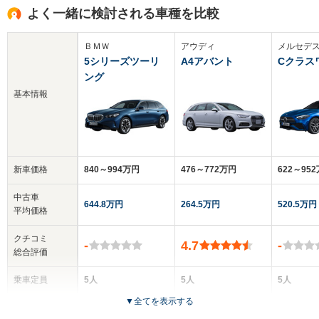
よく一緒に検討される車種を比較
ＢＭＷ
アウディ
メルセデ
5シリーズツーリ
A4アバント
Cクラス
ング
基本情報
新車価格
840～994万円
476～772万円
622～95
中古車
644.8万円
264.5万円
520.5万円
平均価格
クチコミ
-
4.7
-
総合評価
乗車定員
5人
5人
5人
▼
全てを表示する
ドア数
5ドア
5ドア
5ドア