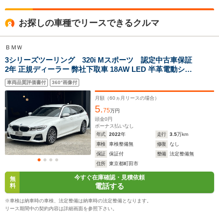
全高
全高
全
お探しの車種でリースできるクルマ
1.52m
1.44m～1.46m
1.
ＢＭＷ
3シリーズツーリング 320i Mスポーツ 認定中古車保証
全幅
全幅
全
サイズ
2年 正規ディーラー 弊社下取車 18AW LED 半革電動シー
1.9m
1.84m～1.85m
1.
全長
全長
(全長x全幅x全高)
ト アクティブクルーズコントロール アンビエントライト
5.06m
4.74m～4.77m
4.76m
車両品質評価書付
360°画像付
Wエアコン バックカメラ 後退アシスト パーキングアシス
ト オートトランク Bluetooth
月額（
60
ヵ月リースの場合）
5.
75
万円
ホイールベース
ホイールベース
ホイー
頭金
0
円
-m
-m
ボーナス払いなし
年式
2022
年
走行
3.5
万km
車検
車検整備無
修復
なし
14.3～15.7km/L
12.7～17.1km/L
14.2～18.
保証
保証付
整備
法定整備無
└市街地:10.8～
└市街地:9.0～
└市街地:9
住所
東京都町田市
11.2km/L
15.2km/L
14.5km/L
WLTCモード
今すぐ在庫確認・見積依頼
└郊外:14.7～
└郊外:12.8～
└郊外:14.
無
燃費
電話する
料
16.3km/L
17.2km/L
18.7km/L
└高速道路:16.2～
└高速道路:15.1～
└高速道路:
※車検は納車時の車検、法定整備は納車時の法定整備となります。
18.5km/L
18.4km/L
21.7km/L
リース期間中の契約内容は詳細画面を参照下さい。