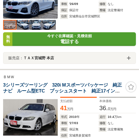
車検
'26/09
修復
なし
保証
保証付
整備
法定整備付
住所
宮城県仙台市宮城野区
今すぐ在庫確認・見積依頼
無
電話する
料
販売店：
ＴＡＸ宮城野 本店
ＢＭＷ
3シリーズツーリング 320i Mスポーツパッケージ 純正
ナビ ルーム型ETC プッシュスタート 純正17インチ
アルミ
支払総額
本体価格
41
36.
0
万円
万円
年式
2010
年
走行
10.4
万km
車検
'27/03
修復
なし
保証
保証無
整備
法定整備無
住所
宮城県多賀城市