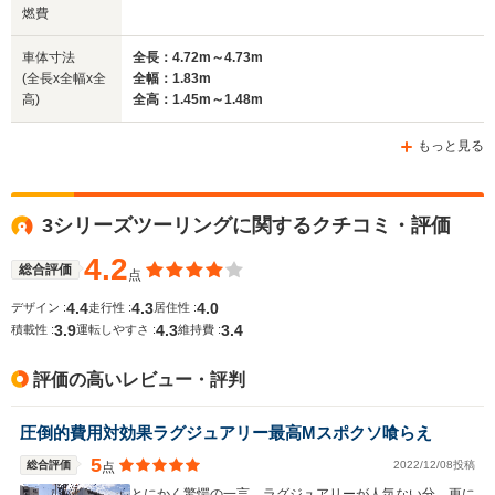
燃費
車体寸法
全長：4.72m～4.73m
(全長x全幅x全
全幅：1.83m
高)
全高：1.45m～1.48m
もっと見る
3シリーズツーリングに関するクチコミ・評価
4.2
総合評価
点
4.4
4.3
4.0
デザイン :
走行性 :
居住性 :
3.9
4.3
3.4
積載性 :
運転しやすさ :
維持費 :
評価の高いレビュー・評判
圧倒的費用対効果ラグジュアリー最高Mスポクソ喰らえ
5
総合評価
2022/12/08投稿
点
とにかく驚愕の一言、ラグジュアリーが人気ない分、更に