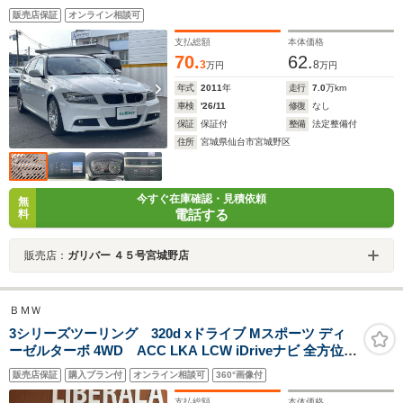
販売店保証
オンライン相談可
支払総額
本体価格
70.
62.
3
8
万円
万円
年式
2011
年
走行
7.0
万km
車検
'26/11
修復
なし
保証
保証付
整備
法定整備付
住所
宮城県仙台市宮城野区
今すぐ在庫確認・見積依頼
無
電話する
料
販売店：
ガリバー ４５号宮城野店
ＢＭＷ
3シリーズツーリング 320d xドライブ Mスポーツ ディ
ーゼルターボ 4WD ACC LKA LCW iDriveナビ 全方位カ
メラ ハーフレザー シートヒーター パワーシート LEDヘ
販売店保証
購入プラン付
オンライン相談可
360°画像付
ッドライト オートマチックハイビーム 18インチAW コン
フォートアクセス パワーバックドア ステアリングスイッ
支払総額
本体価格