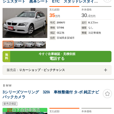
シュスタート 黒革シート ETC スタッドレスタイヤ
付き
支払総額
本体価格
35
30.
0
万円
万円
年式
2006
年
走行
8.1
万km
車検
'27/06
修復
なし
保証
保証無
整備
法定整備無
住所
宮城県多賀城市
今すぐ在庫確認・見積依頼
無
電話する
料
販売店：
Ｕカーショップ・ビックチャンス
ＢＭＷ
3シリーズツーリング 320i 車検整備付 タ-ボ 純正ナビ
バックカメラ
販売店保証
支払総額
本体価格