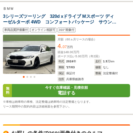
排気量
1995～1998cc
1394～1984cc
1494～19
ＢＭＷ
駆動方式
4WD、FR
FF、4WD
FR
3シリーズツーリング 320d xドライブ Mスポーツ ディ
ーゼルターボ 4WD コンフォートパッケージ サウンド
パッケージ 19インチアルミ harmankardon 電動トラ
車両品質評価書付
オンライン相談可
360°画像付
ンク ランバーサポート Applecarplay コンビネーシ
ョンシート ヘッドアップディスプレイ
月額（
60
ヵ月リースの場合）
4.
07
万円
頭金
148.00
万円
ボーナス払い
5.00
万円（年
2
回）
年式
2024
年
走行
1.9
万km
車検
'27/03
修復
なし
保証
保証付
整備
法定整備付
住所
兵庫県姫路市
今すぐ在庫確認・見積依頼
無
電話する
料
※車検は納車時の車検、法定整備は納車時の法定整備となります。
リース期間中の契約内容は詳細画面を参照下さい。