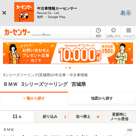
中古車情報カーセンサー
表示
Recruit Co., Ltd.
無料 － Google Play
履歴
お気に入り
メニュー
3シリーズツーリング(宮城県)の中古車・中古車情報
ＢＭＷ 3シリーズツーリング 宮城県
一覧から探す
地図から探す
更新時に
11
絞り込み
並べ替え
台
メール受信
ＢＭＷ
PR