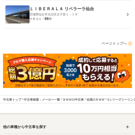
ＬＩＢＥＲＡＬＡ リベラーラ仙台
宮城県仙台市太白区太子堂１－１８
66
クチコミ：
件
ページトップへ
中古車トップ
中古車検索：メーカー一覧
ＢＭＷの中古車
全国のＢＭＷ
3シリーズツーリン
他の車種から中古車を探す