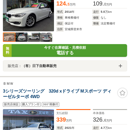
124.
109.
5
0
万円
万円
年式
2014
年
走行
5.0
万km
車検
車検整備付
修復
なし
保証
保証付
整備
法定整備付
住所
宮城県登米市
今すぐ在庫確認・見積依頼
無
電話する
料
販売店：
（有）日下自動車販売
ＢＭＷ
3シリーズツーリング 320d xドライブ Mスポーツ ディ
ーゼルターボ 4WD
販売店保証
購入プラン付
360°画像付
支払総額
本体価格
339
326.
6
万円
万円
年式
2021
年
走行
4.7
万km