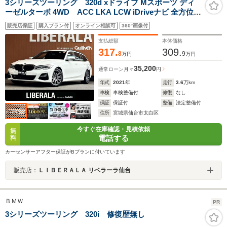
3シリーズツーリング 320d xドライブ Mスポーツ ディ
ーゼルターボ 4WD ACC LKA LCW iDriveナビ 全方位カ
メラ ハーフレザー シートヒーター パワーシート LEDヘ
販売店保証
購入プラン付
オンライン相談可
360°画像付
ッドライト オートマチックハイビーム 18インチAW コン
フォートアクセス パワーバックドア ステアリングスイッ
支払総額
本体価格
チ パドルシフト
317.
309.
8
9
万円
万円
35,200
通常ローン
月々
円
年式
2021
年
走行
3.6
万km
車検
車検整備付
修復
なし
保証
保証付
整備
法定整備付
住所
宮城県仙台市太白区
今すぐ在庫確認・見積依頼
無
電話する
料
カーセンサーアフター保証がBプランに付いています
販売店：
ＬＩＢＥＲＡＬＡ リベラーラ仙台
ＢＭＷ
PR
3シリーズツーリング 320i 修復歴無し