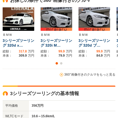
お探しの条件で360°画像付きのクルマ
ＢＭＷ
ＢＭＷ
ＢＭＷ
3シリーズツーリン
3シリーズツーリン
3シリーズツーリン
グ 320d x…
グ 320i M…
グ 320d ブ…
総額：
317.8
万円
総額：
99.9
万円
総額：
99.9
万円
本体：
309.9
万円
本体：
79.9
万円
本体：
84.9
万円
360°画像付きのクルマをもっと見る
3シリーズツーリングの基本情報
平均価格
356万円
WLTCモード
10.6～15.6km/L