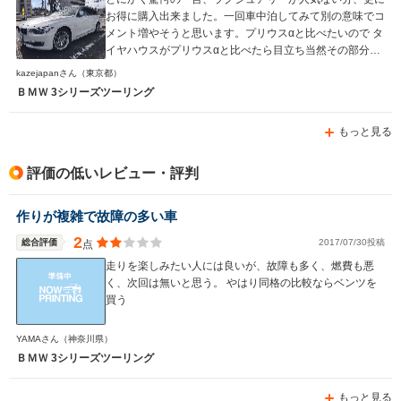
お得に購入出来ました。一回車中泊してみて別の意味でコ
メント増やそうと思います。プリウスαと比べたいので タ
イヤハウスがプリウスαと比べたら目立ち当然その部分が
狭いのが容易に目視されますのでその部分だけ寝具の収ま
kazejapanさん
（東京都）
りが悪そうですが車中泊してみないとわからないのでまた
ＢＭＷ 3シリーズツーリング
コメント増やします。
もっと見る
評価の低いレビュー・評判
作りが複雑で故障の多い車
2
総合評価
2017/07/30投稿
点
走りを楽しみたい人には良いが、故障も多く、燃費も悪
く、次回は無いと思う。 やはり同格の比較ならベンツを
買う
YAMAさん
（神奈川県）
ＢＭＷ 3シリーズツーリング
もっと見る