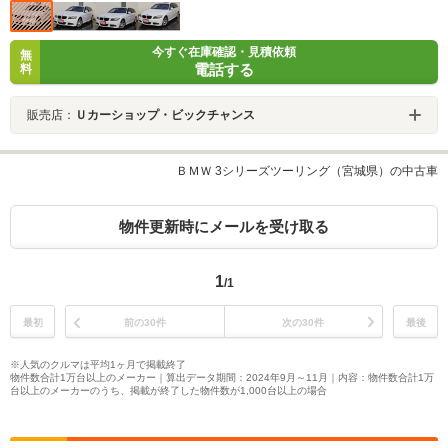
今すぐ在庫確認・見積依頼
無
電話する
料
販売店：
Ｕカーショップ・ビックチャンス
ＢＭＷ 3シリーズツーリング（宮城県）の中古車
物件更新時にメールを受け取る
1
/1
最初
前の30件
次の30件
最後
※人気のクルマは平均1ヶ月で掲載終了
物件数合計1万台以上のメーカー｜算出データ期間：2024年9月～11月｜内容：物件数合計1万
台以上のメーカーのうち、掲載が終了した物件数が1,000台以上の場合