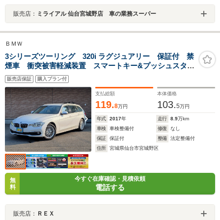
販売店：
ミライアル 仙台宮城野店 車の業務スーパー
ＢＭＷ
3シリーズツーリング 320i ラグジュアリー 保証付 禁
煙車 衝突被害軽減装置 スマートキー&プッシュスター
ト LEDライト 黒革&シートヒーター 純正ナビ Bモ
販売店保証
購入プラン付
ニター アダクティブクルーズコントロール レーンキ
ープアシスト ミラー内蔵ETC
支払総額
本体価格
119.
103.
8
5
万円
万円
年式
2017
年
走行
8.9
万km
車検
車検整備付
修復
なし
保証
保証付
整備
法定整備付
住所
宮城県仙台市宮城野区
今すぐ在庫確認・見積依頼
無
電話する
料
販売店：
ＲＥＸ