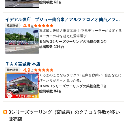
62
総掲載数
台
イデアル泉店 プジョー仙台泉／アルファロメオ仙台／フィアット・アバルト仙台泉 （株）イデアル
4.9
総合評価
点
東北最大級輸入車展示場！-正規ディーラーが提案する
メーカーの枠を超えた愛車選び-
1
ＢＭＷ 3シリーズツーリングの
掲載台数
台
116
総掲載数
台
ＴＡＸ宮城野 本店
4.9
総合評価
点
くるまのことならタックス♪在庫台数約250台あなたに
ぴったりがきっと見つかる♪
1
ＢＭＷ 3シリーズツーリングの
掲載台数
台
84
総掲載数
台
3シリーズツーリング（宮城県）のクチコミ件数が多い
販売店