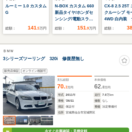
ルーミー 1.0 カスタム
N-BOX カスタム 660
CX-8 2.5 25
G
新品タイヤ/ホンダセ
クルーシブ モ
ンシング/電動スライ
4WD 白内装
ドドア/シートヒータ
BOSEサウン
141
151
3
総額：
.5
万円
総額：
.9
万円
総額：
ー 前席/車線逸脱防止
ドラレコ 全
支援システム/EBD付
ター ETC
ABS/横滑り防止装置/
ＢＭＷ
禁煙車/エアバッグ 運
転席/エアバッグ 助手
3シリーズツーリング 320i 修復歴無し
席
販売店保証
オンライン相談可
支払総額
本体価格
70.
62.
3
8
万円
万円
年式
2011
年
走行
7.0
万km
車検
'26/11
修復
なし
保証
保証付
整備
法定整備付
住所
宮城県仙台市宮城野区
今すぐ在庫確認・見積依頼
無