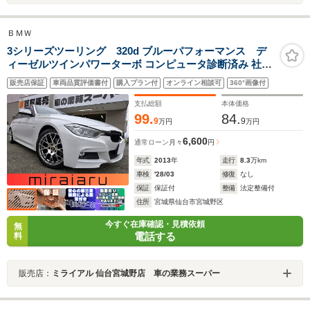
ＢＭＷ
3シリーズツーリング 320d ブルーパフォーマンス デ
ィーゼルツインパワーターボ コンピュータ診断済み 社外
18インチアルミ HDDナビ DVD Bluetoothオーディオ パ
販売店保証
車両品質評価書付
購入プラン付
オンライン相談可
360°画像付
ワーバックドア トラクションコントロール ブラックキド
ニーグリル パワーシート デュアルエアコン
支払総額
本体価格
99.
84.
9
9
万円
万円
6,600
通常ローン
月々
円
年式
2013
年
走行
8.3
万km
車検
'28/03
修復
なし
保証
保証付
整備
法定整備付
住所
宮城県仙台市宮城野区
今すぐ在庫確認・見積依頼
無
電話する
料
販売店：
ミライアル 仙台宮城野店 車の業務スーパー