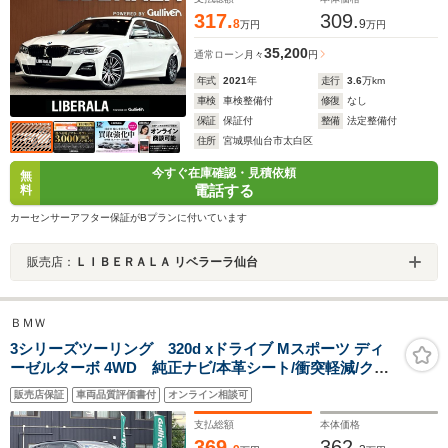
チ パドルシフト
317.
309.
8
9
万円
万円
35,200
通常ローン
月々
円
年式
2021
年
走行
3.6
万km
車検
車検整備付
修復
なし
保証
保証付
整備
法定整備付
住所
宮城県仙台市太白区
今すぐ在庫確認・見積依頼
無
電話する
料
カーセンサーアフター保証がBプランに付いています
販売店：
ＬＩＢＥＲＡＬＡ リベラーラ仙台
ＢＭＷ
3シリーズツーリング 320d xドライブ Mスポーツ ディ
ーゼルターボ 4WD 純正ナビ/本革シート/衝突軽減/クル
コン
販売店保証
車両品質評価書付
オンライン相談可
支払総額
本体価格
369.
362.