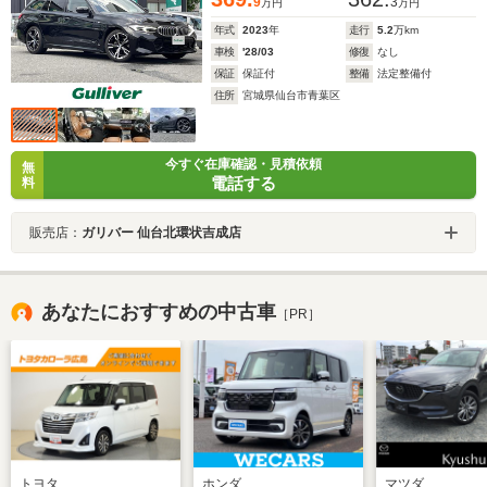
9
3
万円
万円
年式
2023
年
走行
5.2
万km
車検
'28/03
修復
なし
保証
保証付
整備
法定整備付
住所
宮城県仙台市青葉区
今すぐ在庫確認・見積依頼
無
電話する
料
販売店：
ガリバー 仙台北環状吉成店
あなたにおすすめの中古車
［PR］
トヨタ
ホンダ
マツダ