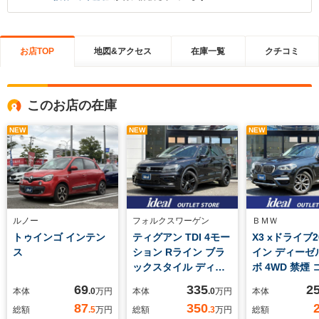
お店TOP
地図&アクセス
在庫一覧
クチコミ
このお店の在庫
NEW
NEW
NEW
ルノー
フォルクスワーゲン
ＢＭＷ
トゥインゴ インテン
ティグアン TDI 4モー
X3 xドライブ2
ス
ション Rライン ブラ
イン ディーゼ
ックスタイル ディー
ボ 4WD 禁煙
ゼルターボ 4WD 禁煙
ック革 HUD 
69
335
2
本体
.0
万円
本体
.0
万円
本体
限定車 純正フルセグ
セグナビ LED
87
350
総額
.5
万円
総額
.3
万円
総額
ナビ LED 全方位カメ
カメラ シート