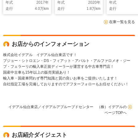
年式
2017
年
年式
2020
年
年式
ラ HUD ACC 衝突軽
ー ACC 衝突
走行
4.0
万km
走行
1.8
万km
走行
減B レーンキープ FR
ーンキープ ブ
ソナー Fフォグ Pゲー
ドスポットモニ
在庫一覧を見る
ト アクティブコント
ート FRソナー
ロールスイッチ
ラレコ ETC 1
ETC2.0 純正19AW
お店からのインフォメーション
株式会社イデアル イデアル仙台東店です！
プジョー・シトロエン・DS・フィアット・アバルト・アルファロメオ・ジー
プ・フェラーリの輸入車正規ディーラーが運営する中古車専門店！
国産中古車も15年以上の販売実績あり！
輸入車・国産車問わず専門知識と質の良いお車をご提供いたします！
自社指定工場を完備しておりますのでアフターフォローもお任せください！
イデアル仙台東店／イデアルアプルーブドセンター （株）イデアルの
ページTOPへ
お店紹介ダイジェスト