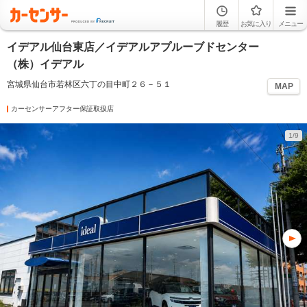
履歴
お気に入り
メニュー
イデアル仙台東店／イデアルアプルーブドセンター
（株）イデアル
宮城県仙台市若林区六丁の目中町２６－５１
MAP
カーセンサーアフター保証取扱店
1/9