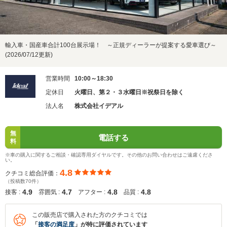
輸入車・国産車合計100台展示場！ ～正規ディーラーが提案する愛車選び～
(2026/07/12更新)
営業時間
10:00～18:30
定休日
火曜日、第２・３水曜日※祝祭日を除く
法人名
株式会社イデアル
無
電話する
料
※車の購入に関するご相談・確認専用ダイヤルです。その他のお問い合わせはご遠慮くださ
い。
4.8
クチコミ総合評価：
（投稿数70件）
4.9
4.7
4.8
4.8
接客 :
雰囲気 :
アフター :
品質 :
この販売店で購入された方のクチコミでは
「
接客の満足度
」が特に評価されています