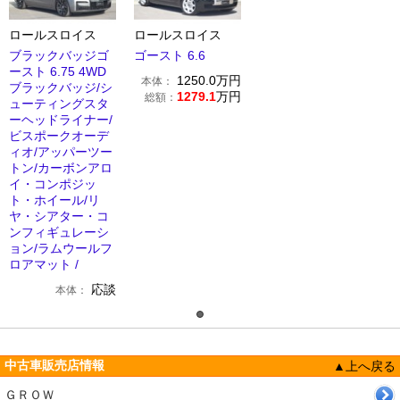
ロールスロイス
ロールスロイス
ブラックバッジゴ
ゴースト 6.6
ースト 6.75 4WD
1250.0
万円
本体：
ブラックバッジ/シ
1279.1
万円
総額：
ューティングスタ
ーヘッドライナー/
ビスポークオーデ
ィオ/アッパーツー
トン/カーボンアロ
イ・コンポジッ
ト・ホイール/リ
ヤ・シアター・コ
ンフィギュレーシ
ョン/ラムウールフ
ロアマット /
応談
本体：
中古車販売店情報
▲上へ戻る
ＧＲＯＷ