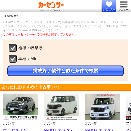
お気に入り
メニュー
ＢＭＷ
M5
4.4 4WD (ブラック・サファイアメタリック) 新車保障/走行1100km/Mレーストラックパッケー
ジ/ レザーメリノインテリアバイカラー/M カーボン・エクステリア・パッケージ/M スポーツエ
キゾースト/Bowers & Wilkins サラウンド/
この車はカーセンサーnetでの掲載が終了しております。
地域：岐阜県
車種：M5
掲載終了物件と似た条件で検索
あなたにおすすめの中古車
［PR］
ホンダ
ホンダ
ホンダ
ス
ヴェゼル 1.5
N-BOX カスタム
N-BOX カスタム
ス