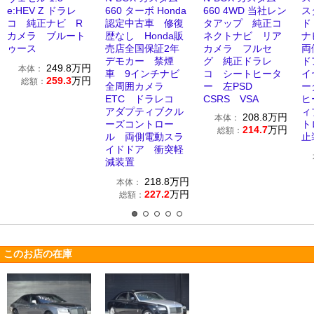
e:HEV Z ドラレ
660 ターボ Honda
660 4WD 当社レン
ス
コ 純正ナビ R
認定中古車 修復
タアップ 純正コ
ド
カメラ ブルート
歴なし Honda販
ネクトナビ リア
ナ
ゥース
売店全国保証2年
カメラ フルセ
両
デモカー 禁煙
グ 純正ドラレ
ド
249.8
万円
本体：
車 9インチナビ
コ シートヒータ
イ
259.3
万円
総額：
全周囲カメラ
ー 左PSD
ー
ETC ドラレコ
CSRS VSA
ヒ
アダプティブクル
ィ
208.8
万円
本体：
ーズコントロー
ト
214.7
万円
総額：
ル 両側電動スラ
止
イドドア 衝突軽
減装置
218.8
万円
本体：
227.2
万円
総額：
このお店の在庫