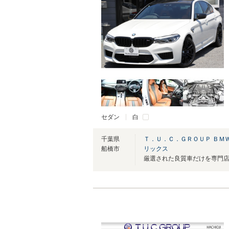
セダン
白
千葉県
Ｔ．Ｕ．Ｃ．ＧＲＯＵＰ ＢＭ
船橋市
リックス