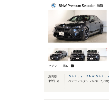
セダン
黒Ｍ
滋賀県
Ｓｈｉｇａ ＢＭＷ Ｓｈｉｇ
東近江市