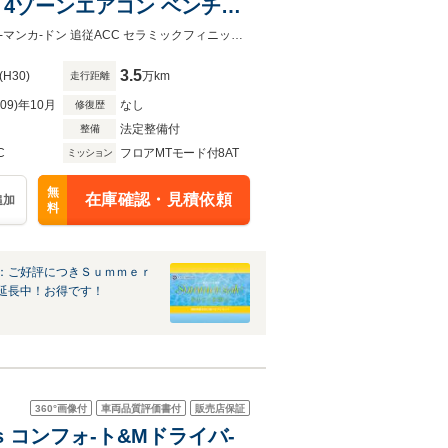
 4ゾーンエアコン ベンチレ
フィニッシュ カーボンルーフ
V8ツインタ-ボ コンフォ-トP メリノレザ- アラゴンブラウン カ-ボンル-フ HUDハ-マンカ-ドン 追従ACC セラミックフィニッシュ 年3回3年間オイル交換＆ポリマーメンテ付＆無料２年保証付
3.5
(H30)
万km
走行距離
R09)年10月
なし
修復歴
法定整備付
整備
C
フロアMTモード付8AT
ミッション
無
在庫確認・見積依頼
追加
料
：ご好評につきＳｕｍｍｅｒ
延長中！お得です！
360°
画像付
車両品質評価書付
販売店保証
lkins コンフォ-ト&Mドライバ-