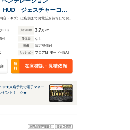
ター ベンチレーション
0° HUD ジェスチャーコン
クセス ドライビングアシス
「カーセンサーを見て電話しました」とお伝えください。お車の車両状態（装備内容・キズ）は店舗までお電話お待ちしております。
3.7
(H30)
万km
走行距離
備付
なし
修復歴
法定整備付
整備
C
フロアMTモード付8AT
ミッション
無
在庫確認・見積依頼
追加
料
：☆★来店予約で電子マネー
レゼント！！☆★
車両品質評価書付
販売店保証