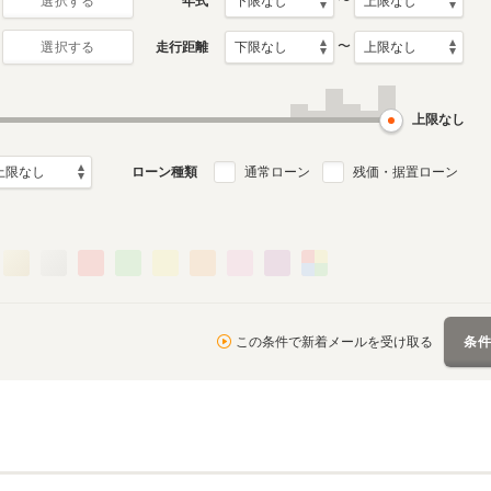
〜
年式
選択する
〜
走行距離
選択する
5代目
4代目
0月～2021年11
2011年7月～2017年9月
2004年11月～2010年3月
デル
生産モデル
生産モデル
上限なし
ローン種類
通常ローン
残価・据置ローン
この条件で新着メールを受け取る
条