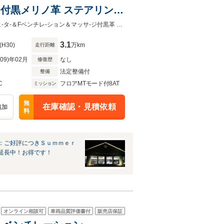
-ジ付黒メリノ革 ステアリング
20AW ソフトクロ-ズドア 2
600馬力 MxDrive Bowers＆Wilkins コンフォ-トP Mドライバ-ズP 追従ACC全席ヒ-タ-＆Fベンチレ-ション＆マッサ-ジ付黒革 年3回3年間オイル交換＆ポリマ-メンテ付＆無料２年保証付
3.1
(H30)
万km
走行距離
R09)年02月
なし
修復歴
法定整備付
整備
C
フロアMTモード付8AT
ミッション
無
在庫確認・見積依頼
追加
料
：ご好評につきＳｕｍｍｅｒ
延長中！お得です！
オンライン相談可
車両品質評価書付
販売店保証