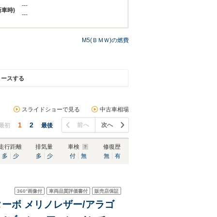
---
新車時)
---
M5(ＢＭＷ)の燃費
リースする
スライドショーで見る
中古車相場
1
2
前へ
次へ
最初
最後
走行距離
排気量
車検
修復歴
多
少
多
少
付
無
無
有
360°
画像付
車両品質評価書付
販売店保証
インターボ メリノレザー/アラゴ