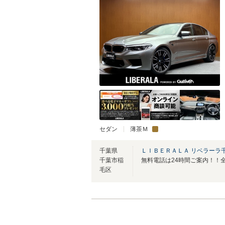
セダン
薄茶Ｍ
千葉県
ＬＩＢＥＲＡＬＡ リベラーラ
千葉市稲
毛区