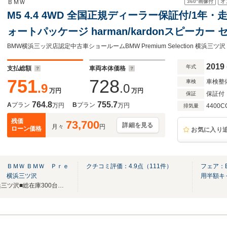
360°
画像付
オ
ＢＭＷ
M5 4.4 4WD 全国正規ディーラー保証付/1年・
ォートパッケージ harman/kardonスピーカ
マッサージ機能 カーボンルーフ アルカンターラ
マ 禁煙
2019
年式
支払総額
車両本体価格
751
728
車検整
車検
.9
.0
万円
万円
保証付
保証
764.8
755.7
A
プラン
B
プラン
万円
万円
4400C
排気量
残価
73,700
詳細を見る
月々
円
ローン価格
お気に入り
 ＢＭＷ ＢＭＷ Ｐｒｅ
クチコミ評価：
4.9
点（
111
件）
フェア：
ｎ 横浜三ツ沢
用半額キ
■BMW Premium Selection 横浜三ツ沢■総在庫300台の中からご提案させて頂きます。