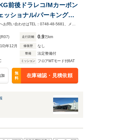
LKKG前後ドラレコ/Mカーボン
ェッショナル/パーキングア
お問合わせはTEL：0748-48-5681、メール：iwamoto_ta@matsushima-hd.co.jpへお問い合わせはTEL：0748-48-5681、メールの場合は：iwamoto_ta@matsushima-hd.co.jp へ
0.9
(R07)
万km
走行距離
R10)年12月
なし
修復歴
法定整備付
整備
C
フロアMTモード付8AT
ミッション
無
在庫確認・見積依頼
追加
料
報