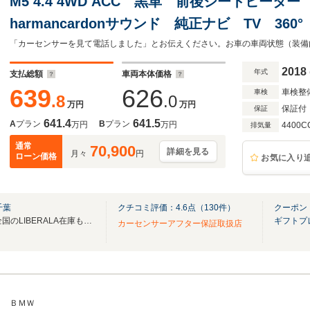
M5 4.4 4WD ACC 黒革 前後シートヒー
harmancardonサウンド 純正ナビ TV 36
トロール 純正20インチAW コンフォートア
トプラス ドラレコ
2018
年式
支払総額
車両本体価格
639
626
車検整
車検
.8
.0
万円
万円
保証付
保証
641.4
641.5
A
プラン
B
プラン
万円
万円
4400C
排気量
通常
70,900
詳細を見る
月々
円
ローン価格
お気に入り
千葉
クチコミ評価：
4.6
点（
130
件）
クーポン
無料電話は24時間ご案内！！全国のLIBERALA在庫も見たい方は一括照会が可能です！
ギフトプ
カーセンサーアフター保証取扱店
ＢＭＷ