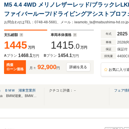
M5 4.4 4WD メリノレザーレッド/ブラックレ
ファイバールーフ/ドライビングアシストプロフ
シストプロフェッショナル
2025
年式
支払総額
車両本体価格
1445
1415
2028(
車検
.0
万円
万円
保証付
保証
1468.1
1454.1
A
プラン
B
プラン
万円
万円
4400C
排気量
残価
92,900
詳細を見る
月々
円
ローン価格
お気に入り
ａ ＢＭＷ 湖東営業所
クチコミ評価：－
フェア情
ベテランスタッフが揃ったShiga BMW湖東。BMWの事ならお任せください。