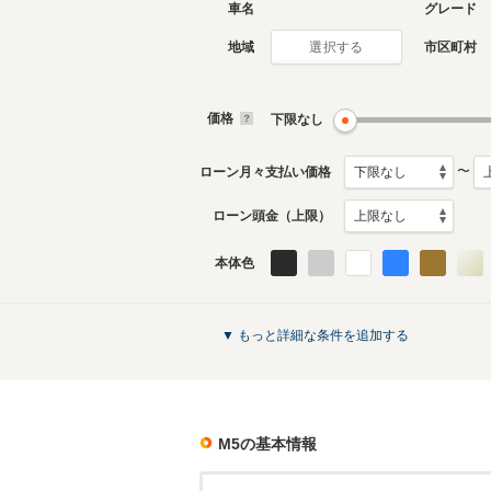
車名
グレード
地域
市区町村
選択する
現行
6代目
2024年10月～生産中
2017年1
月生産モ
価格
下限なし
〜
ローン月々支払い価格
ローン頭金（上限）
本体色
2代目
1991年6月～1996年3月
生産モデル
M5のカタログを見る
▼ もっと詳細な条件を追加する
M5
の基本情報