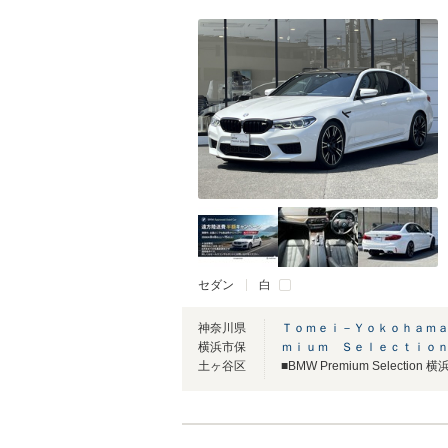
セダン
白
神奈川県
Ｔｏｍｅｉ－Ｙｏｋｏｈａｍａ
横浜市保
ｍｉｕｍ Ｓｅｌｅｃｔｉｏ
土ヶ谷区