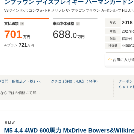
ンブラウン ディスプレイキー ハーマンカードン
ーション マッサージ 全席ヒーター セラミック
LEDH
2018
年式
支払総額
車両本体価格
701
688
2027(
車検
.0
万円
万円
保証付
保証
721
A
プラン
万円
4400C
排気量
お気に入り
Ｗ専門 船橋店／（株）へ
クチコミ評価：
4.9
点（
74
件）
クーポン
Ｓａｌｅ
厳選された良質車だけを専門店ならではの価格にて展示！TUC GROUP BMW専門 船橋店！
ＢＭＷ
M5 4.4 4WD 600馬力 MxDrive Bowers&Wi