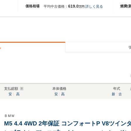
619.0
価格相場
燃費(
平均中古価格：
詳しく見る
万円
る
支払総額
本体価格
年式
安
高
安
高
新
古
ＢＭＷ
M5 4.4 4WD 2年保証 コンフォートP V8ツ