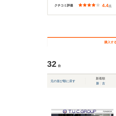
4.4
クチコミ評価
点
購入す
32
台
新着順
元の並び順に戻す
新
古