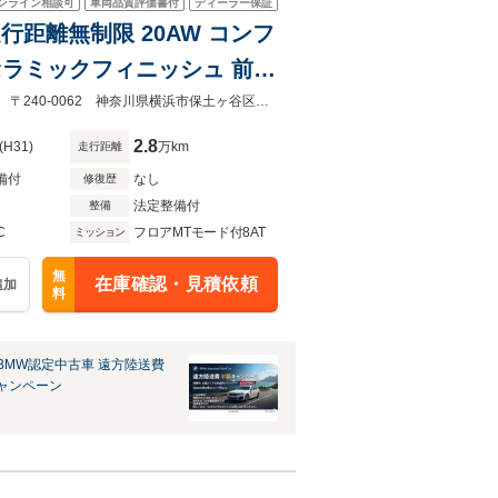
ンライン相談可
車両品質評価書付
ディーラー保証
走行距離無制限 20AW コンフ
ー セラミックフィニッシュ 前席
内装 アンビエントエアアロ
BMW横浜三ッ沢店認定中古車ショールームBMW Premium Selection 横浜三ツ沢 〒240-0062 神奈川県横浜市保土ヶ谷区岡沢町322-3
2.8
(H31)
万km
走行距離
備付
なし
修復歴
法定整備付
整備
C
フロアMTモード付8AT
ミッション
無
在庫確認・見積依頼
追加
料
BMW認定中古車 遠方陸送費
ャンペーン