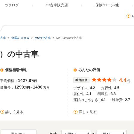
カタログ
中古車販売店
保険/ローン/他
古車
全国のＢＭＷ
M5の中古車
M5・4WDの中古車
国）の中古車
価格相場情報
みんなの評価
4.4
1427.8
総合評価
平均価格：
点
万円
1299
1490
価格帯：
万円～
万円
デザイン:
4.2
走行性:
4.5
居住性:
4.1
積載性:
3.8
運転のしやすさ:
4.1
維持費:
2.7
詳しく見る
詳しく見る