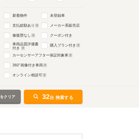
新着物件
未登録車
3代目
支払総額あり
メーカー系販売店
1999年4月～2004年10月
生産モデル
修復歴なし
クーポン付き
車両品質評価書
購入プラン付き
付き
カーセンサーアフター保証対象車
360
°画像付き車両
オンライン相談可
32
件をクリア
台 検索する