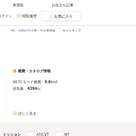
車買取
お役立ち記事
ログイン
閲覧履歴
お気に入り
M5・4WDの中古車・中古車情報
サイトマップ
燃費・カタログ情報
9.6
WLTCモード燃費：
km/l
4394
排気量：
cc
詳しく見る
ミッション
AT/CVT
MT