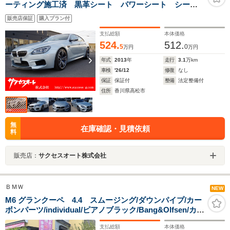
ーティング施工済 黒革シート パワーシート シート
ヒーター カーボンルーフ 純正ナビ ETC スマート
販売店保証
購入プラン付
キー 純正20インチアルミ 各ドアイージークローザー
付 記録簿付
支払総額
本体価格
524.
512.
5
0
万円
万円
年式
2013
年
走行
3.1
万km
車検
'26/12
修復
なし
保証
保証付
整備
法定整備付
住所
香川県高松市
無
在庫確認・見積依頼
料
販売店：
サクセスオート株式会社
ＢＭＷ
NEW
M6 グランクーペ 4.4 スムージング/ダウンパイプ/カー
ボンパーツ/individual/ピアノブラック/Bang&Olfsen/カー
ボンブレーキ
支払総額
本体価格