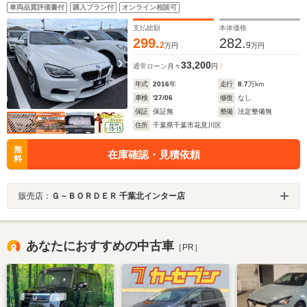
フ ハーマンカードンサウンドシステム オートクルー
車両品質評価書付
購入プラン付
オンライン相談可
ズコントロール ETC ブラインドスポットモニター
支払総額
本体価格
299.
282.
2
9
万円
万円
33,200
通常ローン
月々
円
年式
2016
年
走行
8.7
万km
車検
'27/06
修復
なし
保証
保証無
整備
法定整備無
住所
千葉県千葉市花見川区
無
在庫確認・見積依頼
料
販売店：
Ｇ－ＢＯＲＤＥＲ 千葉北インター店
あなたにおすすめの中古車
［PR］