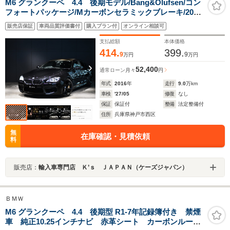
M6 グランクーペ 4.4 後期モデル/Bang&Olufsen/コン
フォートパッケージ/Mカーボンセラミックブレーキ/20イ
ンチAW/ベンチレーションシート/シートヒーター
販売店保証
車両品質評価書付
購入プラン付
オンライン相談可
支払総額
本体価格
414.
399.
9
9
万円
万円
52,400
通常ローン
月々
円
年式
2016
年
走行
9.0
万km
車検
'27/05
修復
なし
保証
保証付
整備
法定整備付
住所
兵庫県神戸市西区
無
在庫確認・見積依頼
料
販売店：
輸入車専門店 Ｋ’ｓ ＪＡＰＡＮ（ケーズジャパン）
ＢＭＷ
M6 グランクーペ 4.4 後期型 R1-7年記録簿付き 禁煙
車 純正10.25インチナビ 赤革シート カーボンルー