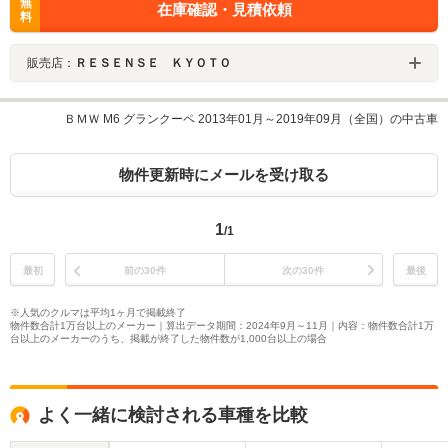
無
在庫確認・見積依頼
料
販売店：
ＲＥＳＥＮＳＥ ＫＹＯＴＯ
ＢＭＷ M6 グランクーペ 2013年01月～2019年09月（全国）の中古車
物件更新時にメールを受け取る
1
/1
最初
前の30件
次の30件
最後
※人気のクルマは平均1ヶ月で掲載終了
物件数合計1万台以上のメーカー｜算出データ期間：2024年9月～11月｜内容：物件数合計1万
台以上のメーカーのうち、掲載が終了した物件数が1,000台以上の場合
よく一緒に検討される車種を比較