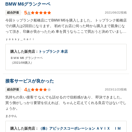
BMW M6グランクーペ
5
総合評価
2021/06/22投稿
点
今回トップランク船橋店にてBMW M6を購入しました。 トップランク船橋店
での購入は2回目になります。 初めてお店に伺った時から購入まで親身にな
って頂き、印象が良かったため 車を買うならここで買おうと決めていまし
た。 担当のスタッフさんのアドバイスが的確で書類の作成など テキパキこ
ｙｏｓｓｙ＿ｎａｒｉ
なしてくれたおかげでスムーズに納車まで至りました。 また洗車も丁寧で、
隅々まで洗って頂きとても満足しています。 次、車を買う時が来たらトップ
購入した販売店：
トップランク 本店
ランク船橋店で購入します。 今回はありがとうございました。
ＢＭＷ M6 グランクーペ
（2021/06購入）
接客サービスが良かった
4
総合評価
2023/11/23投稿
点
気持ちの良い接客で なんでも話せるので信頼感があり、 即決できました。
買う側がしっかり要望を伝えれば、 ちゃんと応えてくれる良店ではないでし
ょうか。
まさやん
購入した販売店：
（株）アビックスコーポレーション ＡＶＩＸ ＩＭ