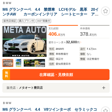
ＢＭＷ
M6 グランクーペ 4.4 禁煙車 LCIモデル 黒革 20イ
ンチAW カーボンインテリア シートヒーター アダ
プティブLED harman/kardon カーボンルーフ クル
販売店保証
購入プラン付
360°画像付
ーズコントロール BTオーディオ
支払総額
本体価格
406.
378.
8
8
万円
万円
32,600
通常ローン
月々
円
年式
2015
年
走行
7.1
万km
車検
車検整備付
修復
なし
保証
保証付
整備
法定整備付
住所
愛知県豊田市
無
在庫確認・見積依頼
料
販売店：
メタオート豊田店
ＢＭＷ
M6 グランクーペ 4.4 V8ツインターボ セラミックコ