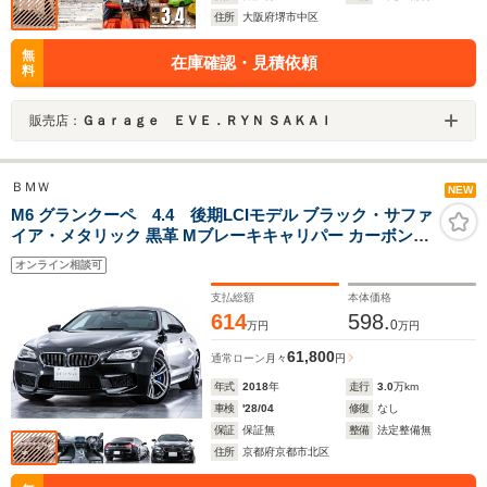
住所
大阪府堺市中区
無
在庫確認・見積依頼
料
販売店：
Ｇａｒａｇｅ ＥＶＥ．ＲＹＮ ＳＡＫＡＩ
ＢＭＷ
NEW
M6 グランクーペ 4.4 後期LCIモデル ブラック・サファ
イア・メタリック 黒革 Mブレーキキャリパー カーボンル
ーフ harman/kardonスピーカー 全席シートヒーター ベン
オンライン相談可
チレーション
支払総額
本体価格
614
598.
0
万円
万円
61,800
通常ローン
月々
円
年式
2018
年
走行
3.0
万km
車検
'28/04
修復
なし
保証
保証無
整備
法定整備無
住所
京都府京都市北区