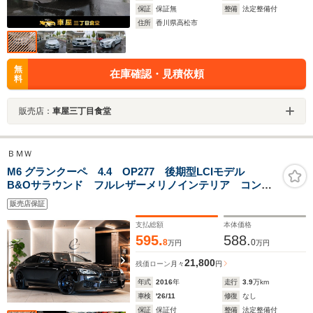
保証
保証無
整備
法定整備付
住所
香川県高松市
無
在庫確認・見積依頼
料
販売店：
車屋三丁目食堂
ＢＭＷ
M6 グランクーペ 4.4 OP277 後期型LCIモデル
B&Oサラウンド フルレザーメリノインテリア コンフ
ォートPKG Mperformanceカーボンリヤディフューザ
販売店保証
ー/スポーツステアリングホイール/カーボントランクスポ
イラー/ブラックグリル
支払総額
本体価格
595.
588.
8
0
万円
万円
21,800
残価ローン
月々
円
年式
2016
年
走行
3.9
万km
車検
'26/11
修復
なし
保証
保証付
整備
法定整備付