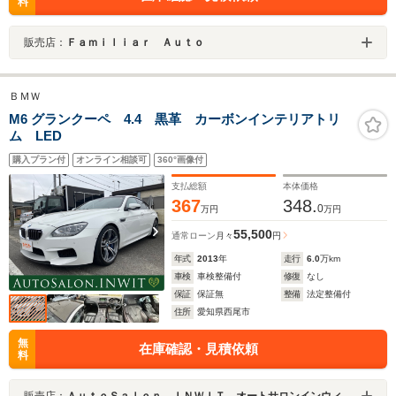
料
販売店：
Ｆａｍｉｌｉａｒ Ａｕｔｏ
ＢＭＷ
M6 グランクーペ 4.4 黒革 カーボンインテリアトリ
ム LED
購入プラン付
オンライン相談可
360°画像付
支払総額
本体価格
367
348.
0
万円
万円
55,500
通常ローン
月々
円
年式
2013
年
走行
6.0
万km
車検
車検整備付
修復
なし
保証
保証無
整備
法定整備付
住所
愛知県西尾市
無
在庫確認・見積依頼
料
販売店：
ＡｕｔｏＳａｌｏｎ．ＩＮＷＩＴ オートサロンインウィット