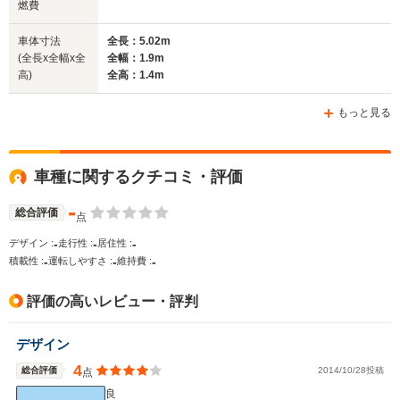
燃費
車体寸法
全長：5.02m
(全長x全幅x全
全幅：1.9m
高)
全高：1.4m
もっと見る
車種に関するクチコミ・評価
-
総合評価
点
-
-
-
デザイン :
走行性 :
居住性 :
-
-
-
積載性 :
運転しやすさ :
維持費 :
評価の高いレビュー・評判
デザイン
4
総合評価
2014/10/28投稿
点
良