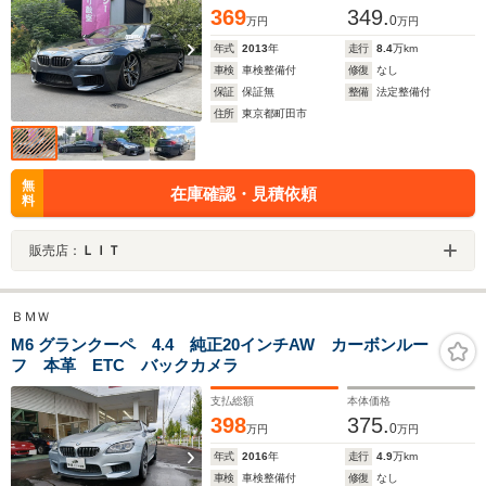
369
349.
0
万円
万円
年式
2013
年
走行
8.4
万km
車検
車検整備付
修復
なし
保証
保証無
整備
法定整備付
住所
東京都町田市
無
在庫確認・見積依頼
料
販売店：
ＬＩＴ
ＢＭＷ
M6 グランクーペ 4.4 純正20インチAW カーボンルー
フ 本革 ETC バックカメラ
支払総額
本体価格
398
375.
0
万円
万円
年式
2016
年
走行
4.9
万km
車検
車検整備付
修復
なし