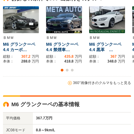
全幅
全幅
全
サイズ
1.9m
1.95m
1
全長
全長
(全長x全幅x全高)
4.91m
5.11m
4.
ＢＭＷ
ＢＭＷ
ＢＭＷ
M6 グランクーペ
M6 グランクーペ
M6 グランクーペ
4.4 カーボ…
4.4 禁煙車…
4.4 黒革 …
総額：
307.2
万円
総額：
435.8
万円
総額：
367
万円
ホイールベース
ホイールベース
ホイー
本体：
288.0
万円
本体：
418.8
万円
本体：
348.0
万円
-m
-m
8.8km/L
360°画像付きのクルマをもっと見る
└市街地:5.6～
WLTCモード
5.7km/L
-
-
燃費
└郊外:9.2～9.4km/L
└高速道路:10.9～
M6 グランクーペの基本情報
11.2km/L
平均価格
367.7万円
排気量
4394cc
4394cc
4394cc
JC08モード
8.8～9km/L
駆動方式
FR
4WD
FR