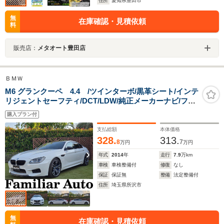
住所
愛知県豊田市
無
在庫確認・見積依頼
料
販売店：
メタオート豊田店
ＢＭＷ
M6 グランクーペ 4.4 /ツインターボ/黒革シート/インテ
リジェントセーフティ/DCT/LDW/純正メーカーナビ/フル
セグTV/全周囲カメラ/純正20インチAW/シートヒータ
購入プラン付
ー/ETC/LEDライト/スマートキーX2/電子パーキング
支払総額
本体価格
328.
313.
8
7
万円
万円
年式
2014
年
走行
7.9
万km
車検
車検整備付
修復
なし
保証
保証無
整備
法定整備付
住所
埼玉県所沢市
無
在庫確認・見積依頼