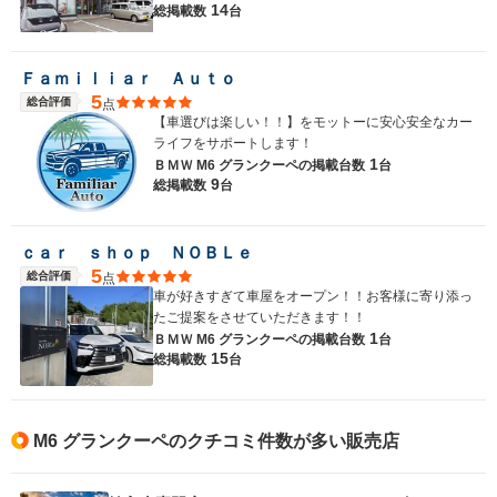
14
総掲載数
台
Ｆａｍｉｌｉａｒ Ａｕｔｏ
5
総合評価
点
【車選びは楽しい！！】をモットーに安心安全なカー
ライフをサポートします！
1
ＢＭＷ M6 グランクーペの
掲載台数
台
9
総掲載数
台
ｃａｒ ｓｈｏｐ ＮＯＢＬｅ
5
総合評価
点
車が好きすぎて車屋をオープン！！お客様に寄り添っ
たご提案をさせていただきます！！
1
ＢＭＷ M6 グランクーペの
掲載台数
台
15
総掲載数
台
M6 グランクーペのクチコミ件数が多い販売店