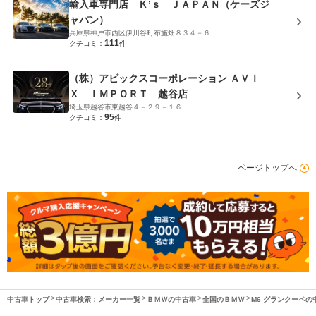
輸入車専門店 Ｋ’ｓ ＪＡＰＡＮ（ケーズジ
ャパン）
兵庫県神戸市西区伊川谷町布施畑８３４－６
111
クチコミ：
件
（株）アビックスコーポレーション ＡＶＩ
Ｘ ＩＭＰＯＲＴ 越谷店
埼玉県越谷市東越谷４－２９－１６
95
クチコミ：
件
ページトップへ
中古車トップ
中古車検索：メーカー一覧
ＢＭＷの中古車
全国のＢＭＷ
M6 グランクーペの