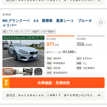
ＢＭＷ
M6 グランクーペ 4.4 禁煙車 黒革シート ブルーキ
ャリパー
購入プラン付
オンライン相談可
360°画像付
支払総額
本体価格
377
358.
0
万円
万円
57,100
通常ローン
月々
円
年式
2014
年
走行
8.3
万km
車検
車検整備付
修復
なし
保証
保証無
整備
法定整備付
住所
愛知県西尾市
無
在庫確認・見積依頼
料
販売店：
ＡｕｔｏＳａｌｏｎ．ＩＮＷＩＴ オートサロンインウィット