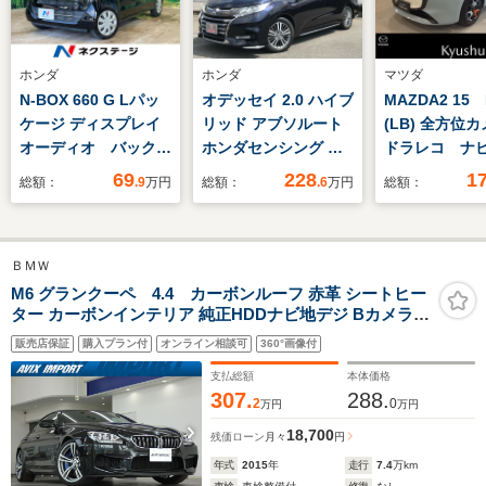
ホンダ
ホンダ
マツダ
N-BOX 660 G Lパッ
オデッセイ 2.0 ハイブ
MAZDA2 1
ケージ ディスプレイ
リッド アブソルート
(LB) 全方
オーディオ バックカ
ホンダセンシング 純
ドラレコ ナ
メラ シティブレーキ
正9インチインターナ
セグTV LE
69
228
1
総額：
.9
万円
総額：
.6
万円
総額：
アクティブシステム
ビ 両側電動スライド
ライト オー
電動スライドドア 禁
ドア レーダークルー
ン オートラ
煙車 スマートキー
ズコントロール バッ
ーダークルー
ＢＭＷ
ETC
クカメラ フロントド
ロール
AppleCarPlay オー
ライブレコーダー 衝
M6 グランクーペ 4.4 カーボンルーフ 赤革 シートヒー
ター カーボンインテリア 純正HDDナビ地デジ Bカメラ
トエアコン
突軽減ブレーキ ワン
PDC HUD インテリジェントS ソフトクローズドア LED
Bluetooth CD
オーナー クリアラン
販売店保証
購入プラン付
オンライン相談可
360°画像付
ヘッドライト 青キャリパー 社外トランクスポイラー 専用
DVD再生
スソナー
20インチAW
支払総額
本体価格
307.
288.
2
0
万円
万円
18,700
残価ローン
月々
円
年式
2015
年
走行
7.4
万km