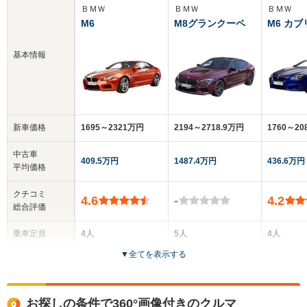
ＢＭＷ
ＢＭＷ
ＢＭＷ
M6
M8グランクーペ
M6 カ
基本情報
新車価格
1695～2321万円
2194～2718.9万円
1760～20
中古車
409.5万円
1487.4万円
436.6万円
平均価格
クチコミ
4.6
-
4.2
総合評価
乗車定員
4人
5人
4人
▼
全てを表示する
ドア数
2ドア
4ドア
2ドア
全高
全高
全
お探しの条件で360°画像付きのクルマ
1.38m
1.42m
1.