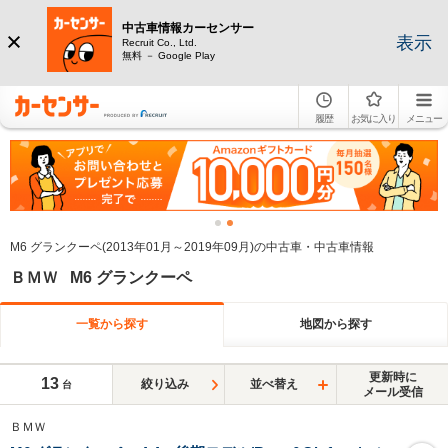
中古車情報カーセンサー
表示
Recruit Co., Ltd.
無料 － Google Play
履歴
お気に入り
メニュー
M6 グランクーペ(2013年01月～2019年09月)の中古車・中古車情報
ＢＭＷ M6 グランクーペ
一覧から探す
地図から探す
更新時に
13
絞り込み
並べ替え
台
メール受信
ＢＭＷ