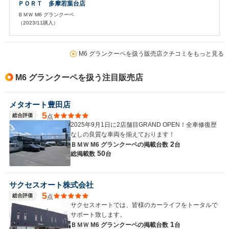
ＰＯＲＴ 多摩若葉台店
ＢＭＷ M6 グランクーペ
（2023/11購入）
M6 グランクーペを扱う販売店クチコミをもっと見る
M6 グランクーペを扱う注目販売店
メタオート豊田店
5
総合評価
点
2025年9月1日に2店舗目GRAND OPEN！全車修復歴
なしの良質な車両を揃えております！
2
ＢＭＷ M6 グランクーペの
掲載台数
台
50
総掲載数
台
サクセスオート株式会社
5
総合評価
点
サクセスオートでは、皆様のカーライフをトータルで
サポート致します。
1
ＢＭＷ M6 グランクーペの
掲載台数
台