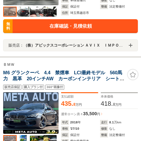
車検
車検整備付
修復
なし
保証
保証付
整備
法定整備付
住所
埼玉県越谷市
無
在庫確認・見積依頼
料
販売店：
（株）アビックスコーポレーション ＡＶＩＸ ＩＭＰＯＲＴ 越谷店
ＢＭＷ
M6 グランクーペ 4.4 禁煙車 LCI最終モデル 560馬
力 黒革 20インチAW カーボンインテリア シートヒ
ーター/クーラー LEDヘッド harman/kardon カーボ
販売店保証
購入プラン付
360°画像付
ンルーフ クルーズコントロール BTオーディオ
支払総額
本体価格
435.
418.
8
8
万円
万円
35,500
通常ローン
月々
円
年式
2018
年
走行
8.1
万km
車検
'27/10
修復
なし
保証
保証付
整備
法定整備付