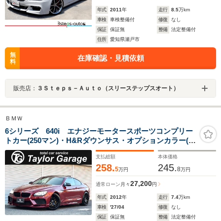
年式
2011
年
走行
8.5
万km
車検
車検整備付
修復
なし
保証
保証無
整備
法定整備付
住所
愛知県瀬戸市
無
在庫確認・見積依頼
料
販売店：
３Ｓｔｅｐｓ－Ａｕｔｏ（スリーステップスオート）
ＢＭＷ
6シリーズ 640i エナジーモータースポーツコンプリー
トカー(250マン)・H&Rダウンサス・オプションカラー(バ
ーミリオンレッド)・ボディキット・アルミ・マフラー・
支払総額
本体価格
ピレリタイヤ2024年・レーダー・地デジ・記録簿10枚・
258.
245.
キーレス2本
5
8
万円
万円
27,200
通常ローン
月々
円
年式
2012
年
走行
7.4
万km
車検
'27/04
修復
なし
保証
保証無
整備
法定整備付