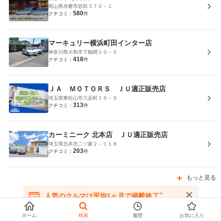
岡山県赤磐市岩田３７０－１
580
クチコミ：
件
マーキュリー横浜町田インター店
神奈川県大和市下鶴間１０－５
418
クチコミ：
件
ＪＡ ＭＯＴＯＲＳ ＪＵ適正販売店
埼玉県東松山市六反町１６－９
313
クチコミ：
件
カーミニーク 北本店 ＪＵ適正販売店
埼玉県北本市二ツ家２－１１８
203
クチコミ：
件
もっと見る
※
人気のクルマは平均1ヶ月で掲載終了
在庫が無くなる前にお問い合わせください
ページトップへ
ホーム
検索
履歴
お気に入り