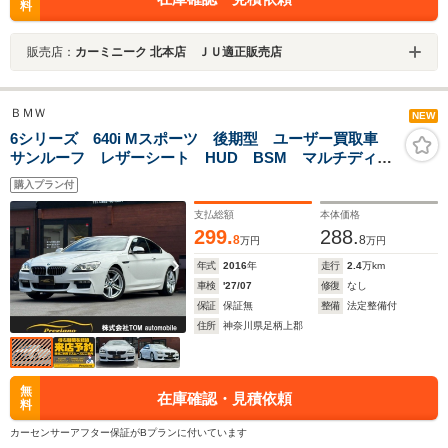
料
販売店：
カーミニーク 北本店 ＪＵ適正販売店
ＢＭＷ
NEW
6シリーズ 640i Mスポーツ 後期型 ユーザー買取車
サンルーフ レザーシート HUD BSM マルチディス
プレイメーター アクティブクルーズコントロール シ
購入プラン付
ートヒーター メーカーナビ バックカメラ TV
ETC 純正19インチAW
支払総額
本体価格
299.
288.
8
8
万円
万円
年式
2016
年
走行
2.4
万km
車検
'27/07
修復
なし
保証
保証無
整備
法定整備付
住所
神奈川県足柄上郡
無
在庫確認・見積依頼
料
カーセンサーアフター保証がBプランに付いています