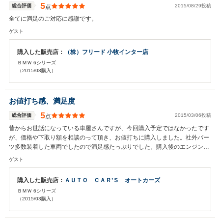
5
総合評価
2015/08/29投稿
点
全てに満足のご対応に感謝です。
ゲスト
購入した販売店：
（株）フリード 小牧インター店
ＢＭＷ 6シリーズ
（2015/08購入）
お値打ち感、満足度
5
総合評価
2015/03/06投稿
点
昔からお世話になっている車屋さんですが、今回購入予定ではなかったです
が、価格や下取り額を相談のって頂き、お値打ちに購入しました。社外パー
ツ多数装着した車両でしたので満足感たっぷりでした。購入後のエンジント
ラブルありましたが、即対応して頂けました。安心して購入できるお店で
ゲスト
す。
購入した販売店：
ＡＵＴＯ ＣＡＲ’Ｓ オートカーズ
ＢＭＷ 6シリーズ
（2015/03購入）