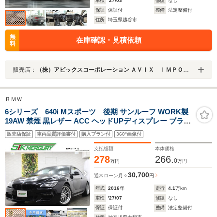
車検
'27/03
修復
なし
保証
保証付
整備
法定整備付
住所
埼玉県越谷市
無
在庫確認・見積依頼
料
販売店：
（株）アビックスコーポレーション ＡＶＩＸ ＩＭＰＯＲＴ 越谷店
ＢＭＷ
6シリーズ 640i Mスポーツ 後期 サンルーフ WORK製
19AW 禁煙 黒レザー ACC ヘッドUPディスプレー ブライ
ンドスポット レーンキープアシスト シートヒーター LED
販売店保証
車両品質評価書付
購入プラン付
360°画像付
ライト Bluetooth 純ナビ 地デジ バックカメラ DVD再生
Mサーバー 前後ソナー
支払総額
本体価格
278
266.
0
万円
万円
30,700
通常ローン
月々
円
年式
2016
年
走行
4.1
万km
車検
'27/07
修復
なし
保証
保証付
整備
法定整備付