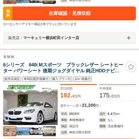
住所
神奈川県大和市
無
在庫確認・見積依頼
料
カーセンサーアフター保証がBプランに付いています
販売店：
マーキュリー横浜町田インター店
ＢＭＷ
6シリーズ 640i Mスポーツ ブラックレザー シートヒー
ター パワーシート 後期ジョグダイヤル 純正HDDナビ走
行中再生可 Bluetooth USB AUX MSV CD・DVD再生 ク
販売店保証
車両品質評価書付
購入プラン付
360°画像付
ルコン ETC 取説・保証書・記録簿・スペアキー付き
支払総額
本体価格
192.
175.
4
0
万円
万円
21,200
通常ローン
月々
円
年式
2015
年
走行
6.4
万km
車検
車検整備付
修復
なし
保証
保証付
整備
法定整備付
住所
神奈川県大和市