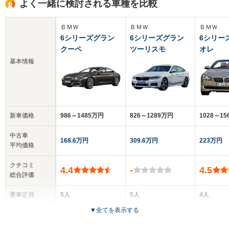
よく一緒に検討される車種を比較
ＢＭＷ
ＢＭＷ
ＢＭＷ
6シリーズグラン
6シリーズグラン
6シリー
クーペ
ツーリスモ
オレ
基本情報
新車価格
986～1485万円
826～1289万円
1028～1
中古車
168.6万円
309.6万円
223万円
平均価格
クチコミ
4.4
-
4.5
総合評価
乗車定員
5人
5人
4人
▼
全てを表示する
ドア数
4ドア
5ドア
2ドア