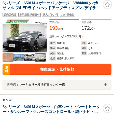
6シリーズ 650i Mスポーツパッケージ V8/4400/タ-ボ/
サンル-フ/LEDライト/ヘッドアップディスプレ-/デイライ
ト/パドルシフト/TV走行可/Bluetooth/禁煙/純ナビ/ミュ-ジ
販売店保証
車両品質評価書付
購入プラン付
360°画像付
ックサ-バ/DVD再生/バックカメラ/ハ-フレザ-/シ-トヒ-タ-/
前後ソナ-/ETC/ブラックM
支払総額
本体価格
193
172.
0
万円
万円
21,300
通常ローン
月々
円
年式
2011
年
走行
4.5
万km
車検
車検整備付
修復
なし
保証
保証付
整備
法定整備付
住所
神奈川県大和市
無
在庫確認・見積依頼
料
販売店：
マーキュリー横浜町田インター店
ＢＭＷ
6シリーズ 640i Mスポーツ 白革シート・シートヒータ
ー・サンルーフ・クルーズコントロール・純正ナビ・バ