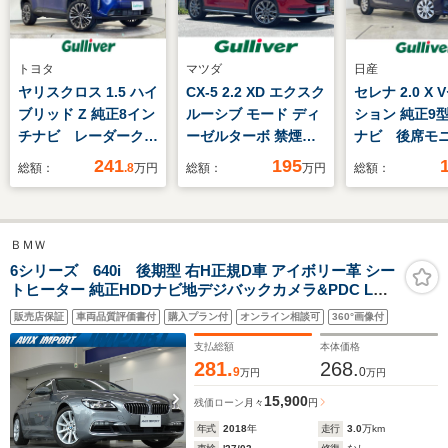
トヨタ
マツダ
日産
ヤリスクロス 1.5 ハイ
CX-5 2.2 XD エクスク
セレナ 2.0 X
ブリッド Z 純正8イン
ルーシブ モード ディ
ション 純正9
チナビ レーダークル
ーゼルターボ 禁煙
ナビ 後席モ
ーズコントロール シ
純正ナビ BOSEサウ
全方位カメラ
241
195
総額：
.8
万円
総額：
万円
総額：
ートヒーター USB
ンド 全方位カメラ
イロット プ
接続 ブラインドスポ
運転席・助手席シート
ットPKG 両
ットモニター バック
ヒーター・ベンチレー
動 LED オ
ＢＭＷ
カメラ ビルトイン
ション 黒革シート
ト コーナー
ETC オートハイビー
パワーシート 電子パ
ー レーダー
6シリーズ 640i 後期型 右H正規D車 アイボリー革 シー
トヒーター 純正HDDナビ地デジバックカメラ&PDC LCW
ム レーンキープアシ
ーキングブレーキ ブ
ズ インナー
Dアシストプラス&インテリジェントセーフティ LEDヘッ
スト パワーシート オ
レーキホールド ヘッ
リアオートエ
販売店保証
車両品質評価書付
購入プラン付
オンライン相談可
360°画像付
ドライト 純正18インチAW 禁煙
ートホールド
ドアップディスプレ
禁煙
支払総額
本体価格
イ ETC
281.
268.
9
0
万円
万円
15,900
残価ローン
月々
円
年式
2018
年
走行
3.0
万km