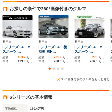
全高
全高
全
お探しの条件で360°画像付きのクルマ
1.39m
1.54m
1.
全幅
全幅
全
サイズ
1.9m
1.9m
1
全長
全長
(全長x全幅x全高)
5.01m
5.11m
4
ＢＭＷ
ＢＭＷ
ＢＭＷ
6シリーズ 640i M
6シリーズ 640i 後
6シリーズ 640i M
スポーツ …
期型 右H…
スポーツ …
総額：
153.7
万円
総額：
281.9
万円
総額：
278
万円
ホイールベース
ホイールベース
ホイー
本体：
139.8
万円
本体：
268.0
万円
本体：
266.0
万円
-m
-m
360°画像付きのクルマをもっと見る
15.8km/L
WLTCモード
└市街地:13.4km/L
-
-
燃費
└郊外:14.8km/L
└高速道路:18.0km/L
6シリーズの基本情報
平均価格
180.4万円