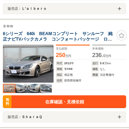
販売店：
Ｌ’ａｌｂｅｒｏ
ＢＭＷ
6シリーズ 640i BEAMコンプリート サンルーフ 純
正ナビTVバックカメラ コンフォートパッケージ ロー
ダウン
支払総額
本体価格
250
236.
0
万円
万円
年式
2012
年
走行
5.6
万km
車検
'27/09
修復
なし
保証
保証無
整備
法定整備付
住所
群馬県前橋市
無
在庫確認・見積依頼
料
販売店：
ＳｈａｒａＱ