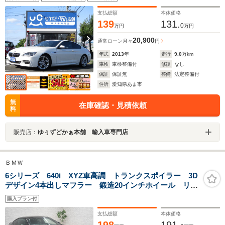
ビ Bluetooth 地デジTV スマートキー2個
支払総額
本体価格
139
131.
0
万円
万円
20,900
通常ローン
月々
円
年式
2013
年
走行
9.0
万km
車検
車検整備付
修復
なし
保証
保証無
整備
法定整備付
住所
愛知県あま市
無
在庫確認・見積依頼
料
販売店：
ゆぅずどかぁ本舗 輸入車専門店
ＢＭＷ
6シリーズ 640i XYZ車高調 トランクスポイラー 3D
デザイン4本出しマフラー 鍛造20インチホイール リア
ディフューザー CPチューニング バブリング 黒革
購入プラン付
前シートヒーター・電動シート 純正ナビ Bカメラ
AppleCarPlay ETC
支払総額
本体価格
198
191.