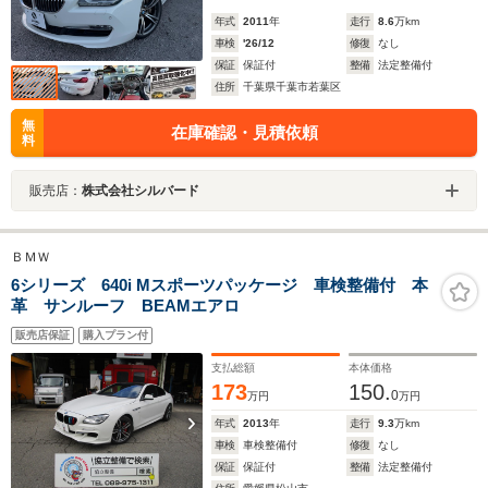
年式
2011
年
走行
8.6
万km
車検
'26/12
修復
なし
保証
保証付
整備
法定整備付
住所
千葉県千葉市若葉区
無
在庫確認・見積依頼
料
販売店：
株式会社シルバード
ＢＭＷ
6シリーズ 640i Mスポーツパッケージ 車検整備付 本
革 サンルーフ BEAMエアロ
販売店保証
購入プラン付
支払総額
本体価格
173
150.
0
万円
万円
年式
2013
年
走行
9.3
万km
車検
車検整備付
修復
なし
保証
保証付
整備
法定整備付