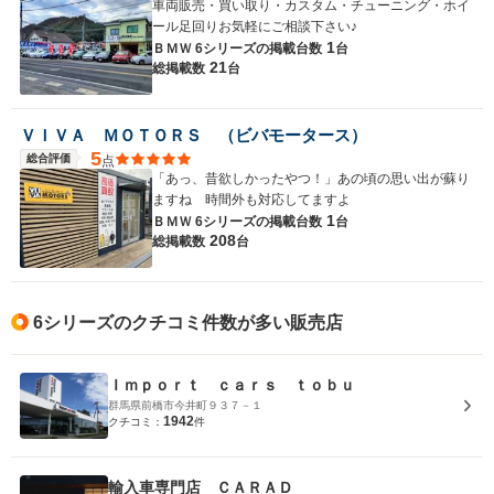
車両販売・買い取り・カスタム・チューニング・ホイ
ール足回りお気軽にご相談下さい♪
1
ＢＭＷ 6シリーズの
掲載台数
台
21
総掲載数
台
ＶＩＶＡ ＭＯＴＯＲＳ （ビバモータース）
5
総合評価
点
「あっ、昔欲しかったやつ！」あの頃の思い出が蘇り
ますね 時間外も対応してますよ
1
ＢＭＷ 6シリーズの
掲載台数
台
208
総掲載数
台
6シリーズのクチコミ件数が多い販売店
Ｉｍｐｏｒｔ ｃａｒｓ ｔｏｂｕ
群馬県前橋市今井町９３７－１
1942
クチコミ：
件
輸入車専門店 ＣＡＲＡＤ