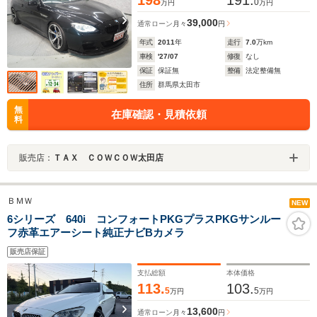
0
万円
万円
39,000
通常ローン
月々
円
年式
2011
年
走行
7.0
万km
車検
'27/07
修復
なし
保証
保証無
整備
法定整備無
住所
群馬県太田市
無
在庫確認・見積依頼
料
販売店：
ＴＡＸ ＣＯＷＣＯＷ太田店
ＢＭＷ
NEW
6シリーズ 640i コンフォートPKGプラスPKGサンルー
フ赤革エアーシート純正ナビBカメラ
販売店保証
支払総額
本体価格
113.
103.
5
5
万円
万円
13,600
通常ローン
月々
円