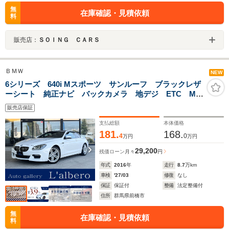
無
在庫確認・見積依頼
料
販売店：
ＳＯＩＮＧ ＣＡＲＳ
ＢＭＷ
NEW
6シリーズ 640i Mスポーツ サンルーフ ブラックレザ
ーシート 純正ナビ バックカメラ 地デジ ETC Mス
ポーツ専用インテリア LEDヘッドライト
販売店保証
支払総額
本体価格
181.
168.
4
0
万円
万円
29,200
残価ローン
月々
円
年式
2016
年
走行
8.7
万km
車検
'27/03
修復
なし
保証
保証付
整備
法定整備付
住所
群馬県前橋市
無
在庫確認・見積依頼
料