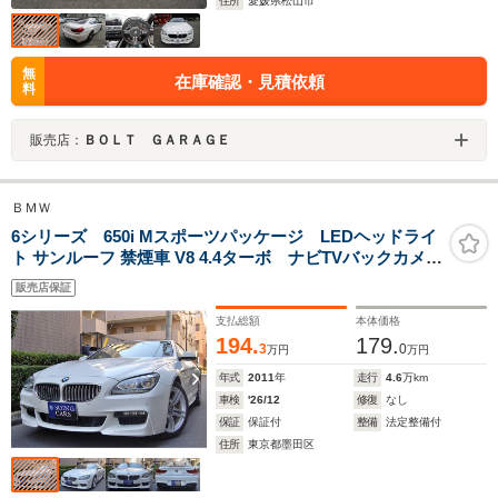
住所
愛媛県松山市
無
在庫確認・見積依頼
料
販売店：
ＢＯＬＴ ＧＡＲＡＧＥ
ＢＭＷ
6シリーズ 650i Mスポーツパッケージ LEDヘッドライ
ト サンルーフ 禁煙車 V8 4.4ターボ ナビTVバックカメラ
ブルートゥース
販売店保証
支払総額
本体価格
194.
179.
3
0
万円
万円
年式
2011
年
走行
4.6
万km
車検
'26/12
修復
なし
保証
保証付
整備
法定整備付
住所
東京都墨田区