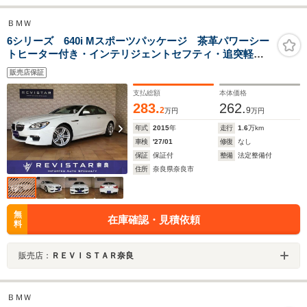
ＢＭＷ
6シリーズ 640i Mスポーツパッケージ 茶革パワーシー
トヒーター付き・インテリジェントセフティ・追突軽減
車・追突警告・車線逸脱警告・コンフォートアクセス・
販売店保証
ドライビングモード・ナビTV・Bluteooth・USB・
DVD・CD・バックカメラ・コーナーセンサー
支払総額
本体価格
283.
262.
2
9
万円
万円
年式
2015
年
走行
1.6
万km
車検
'27/01
修復
なし
保証
保証付
整備
法定整備付
住所
奈良県奈良市
無
在庫確認・見積依頼
料
販売店：
ＲＥＶＩＳＴＡＲ奈良
ＢＭＷ