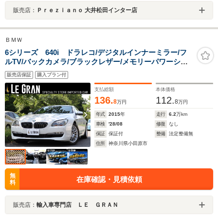
販売店：
Ｐｒｅｚｉａｎｏ 大井松田インター店
ＢＭＷ
6シリーズ 640i ドラレコ/デジタルインナーミラー/フ
ルTV/バックカメラ/ブラックレザー/メモリーパワーシー
ト/シートヒーター/クルコン/パドルシフ
販売店保証
購入プラン付
ト/Bluetooth/ETC/AUX/スペアキー
支払総額
本体価格
136.
112.
8
8
万円
万円
年式
2015
年
走行
6.2
万km
車検
'28/08
修復
なし
保証
保証付
整備
法定整備無
住所
神奈川県小田原市
無
在庫確認・見積依頼
料
販売店：
輸入車専門店 ＬＥ ＧＲＡＮ