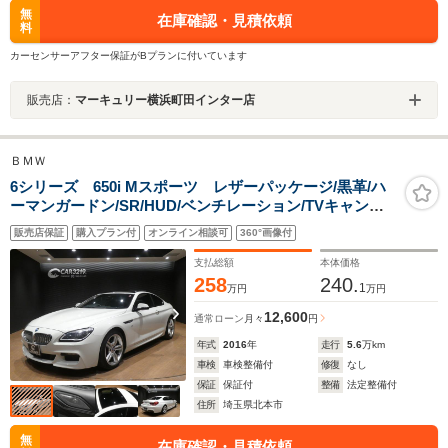
無
在庫確認・見積依頼
料
カーセンサーアフター保証がBプランに付いています
販売店：
マーキュリー横浜町田インター店
ＢＭＷ
6シリーズ 650i Mスポーツ レザーパッケージ/黒革/ハ
ーマンガードン/SR/HUD/ベンチレーション/TVキャンセ
ラー/フルセグ/Bカメラ/
販売店保証
購入プラン付
オンライン相談可
360°画像付
支払総額
本体価格
258
240.
1
万円
万円
12,600
通常ローン
月々
円
年式
2016
年
走行
5.6
万km
車検
車検整備付
修復
なし
保証
保証付
整備
法定整備付
住所
埼玉県北本市
無
在庫確認・見積依頼