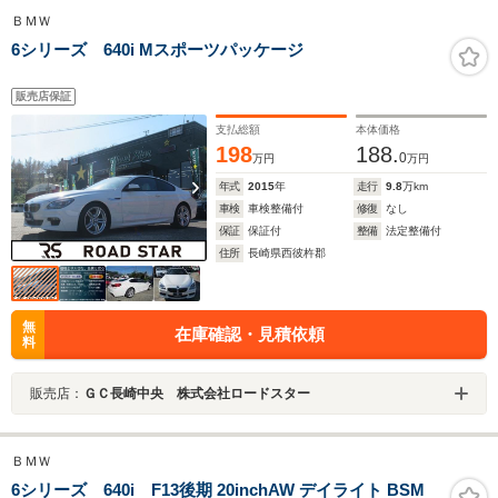
ＢＭＷ
6シリーズ 640i Mスポーツパッケージ
販売店保証
支払総額
本体価格
198
188.
0
万円
万円
年式
2015
年
走行
9.8
万km
車検
車検整備付
修復
なし
保証
保証付
整備
法定整備付
住所
長崎県西彼杵郡
無
在庫確認・見積依頼
料
販売店：
ＧＣ長崎中央 株式会社ロードスター
ＢＭＷ
6シリーズ 640i F13後期 20inchAW デイライト BSM