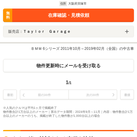
住所
大阪府貝塚市
無
在庫確認・見積依頼
料
販売店：
Ｔａｙｌｏｒ Ｇａｒａｇｅ
ＢＭＷ 6シリーズ 2011年10月～2019年02月（全国）の中古車
物件更新時にメールを受け取る
1
/1
最初
前の30件
次の30件
最後
※人気のクルマは平均1ヶ月で掲載終了
物件数合計1万台以上のメーカー｜算出データ期間：2024年9月～11月｜内容：物件数合計1万
台以上のメーカーのうち、掲載が終了した物件数が1,000台以上の場合