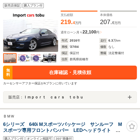
ックカメラ・フルセグ・LEDヘッドライト
販売店保証
購入プラン付
支払総額
本体価格
219.
207.
4
6
万円
万円
22,100
通常ローン
月々
円
年式
2016
年
走行
6.3
万km
車検
'27/04
修復
なし
保証
保証付
整備
法定整備付
住所
群馬県前橋市
無
在庫確認・見積依頼
料
カーセンサーアフター保証がAプランに付いています
販売店：
Ｉｍｐｏｒｔ ｃａｒｓ ｔｏｂｕ
ＢＭＷ
6シリーズ 640i Mスポーツパッケージ サンルーフ M
スポーツ専用フロントバンパー LEDヘッドライト 黒
革シート Mスポーツ専用19インチアルミ 純正HDDナ
購入プラン付
オンライン相談可
360°画像付