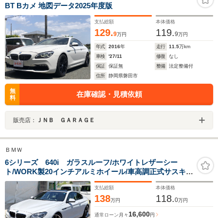
BT Bカメ 地図データ2025年度版
支払総額
本体価格
129.
119.
9
9
万円
万円
年式
2016
年
走行
11.5
万km
車検
'27/11
修復
なし
保証
保証無
整備
法定整備付
住所
静岡県磐田市
無
在庫確認・見積依頼
料
販売店：
ＪＮＢ ＧＡＲＡＧＥ
ＢＭＷ
6シリーズ 640i ガラスルーフ/ホワイトレザーシー
ト/WORK製20インチアルミホイール/車高調正式サスキッ
ト/ドラレコ/地デジ/Bluetooth/Bカメラ/HID/ETC/スマー
支払総額
本体価格
トキー/クルコン/シートヒーター/パドルシフト/オートラ
138
118.
イト
0
万円
万円
16,600
通常ローン
月々
円