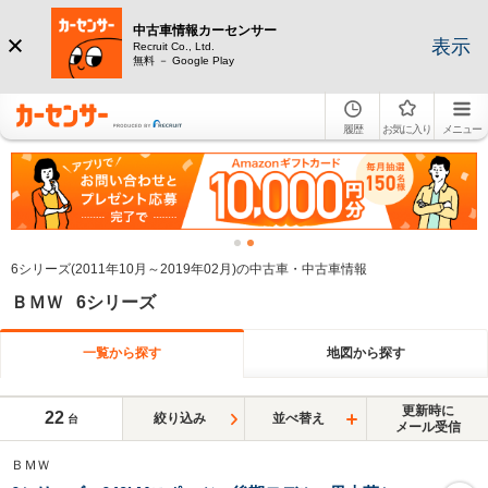
中古車情報カーセンサー
表示
Recruit Co., Ltd.
無料 － Google Play
履歴
お気に入り
メニュー
6シリーズ(2011年10月～2019年02月)の中古車・中古車情報
ＢＭＷ 6シリーズ
一覧から探す
地図から探す
更新時に
22
絞り込み
並べ替え
台
メール受信
ＢＭＷ