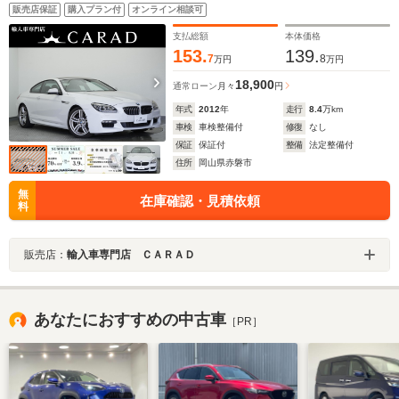
ダー・サイドカメラ・オートホールド・電動パーキン
販売店保証
購入プラン付
オンライン相談可
グ・アイドリングストップ・シートヒーター・シートメ
モリー・ソナーセンサー・クルコン
支払総額
本体価格
153.
139.
7
8
万円
万円
18,900
通常ローン
月々
円
年式
2012
年
走行
8.4
万km
車検
車検整備付
修復
なし
保証
保証付
整備
法定整備付
住所
岡山県赤磐市
無
在庫確認・見積依頼
料
販売店：
輸入車専門店 ＣＡＲＡＤ
あなたにおすすめの中古車
［PR］