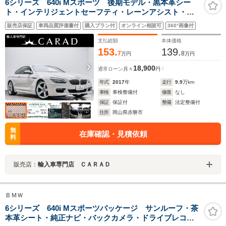
6シリーズ 640i Mスポーツ 後期モデル・黒本革シー
ト・インテリジェントセーフティ・レーンアシスト・ヘ
ッドアップディスプレイ・ブラインドスポットモニタ
販売店保証
車両品質評価書付
購入プラン付
オンライン相談可
360°画像付
ー・デジタルメーター・電子パーキング・オートホール
ド・ソナーセンサー・禁煙車
支払総額
本体価格
153.
139.
7
8
万円
万円
18,900
通常ローン
月々
円
年式
2017
年
走行
9.9
万km
車検
車検整備付
修復
なし
保証
保証付
整備
法定整備付
住所
岡山県赤磐市
無
在庫確認・見積依頼
料
販売店：
輸入車専門店 ＣＡＲＡＤ
ＢＭＷ
6シリーズ 640i Mスポーツパッケージ サンルーフ・茶
本革シート・純正ナビ・バックカメラ・ドライブレコー