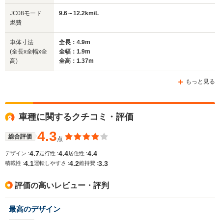
排気量
2979～4394cc
1995～2997cc
2979～43
JC08モード
9.6～12.2km/L
駆動方式
FR
4WD、FR
FR
燃費
車体寸法
全長：4.9m
(全長x全幅x全
全幅：1.9m
高)
全高：1.37m
もっと見る
車種に関するクチコミ・評価
4.3
総合評価
点
4.7
4.4
4.4
デザイン :
走行性 :
居住性 :
4.1
4.2
3.3
積載性 :
運転しやすさ :
維持費 :
評価の高いレビュー・評判
最高のデザイン