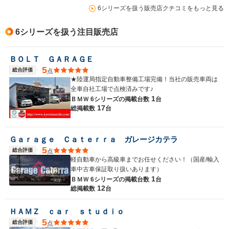
6シリーズを扱う販売店クチコミをもっと見る
6シリーズを扱う注目販売店
ＢＯＬＴ ＧＡＲＡＧＥ
5
総合評価
点
★陸運局指定自動車整備工場完備！当社の販売車両は
全車自社工場で点検済みです♪
1
ＢＭＷ 6シリーズの
掲載台数
台
17
総掲載数
台
Ｇａｒａｇｅ Ｃａｔｅｒｒａ ガレージカテラ
5
総合評価
点
軽自動車から高級車までお任せください！（国産/輸入
車中古車保証取り扱いあります）
1
ＢＭＷ 6シリーズの
掲載台数
台
12
総掲載数
台
ＨＡＭＺ ｃａｒ ｓｔｕｄｉｏ
5
総合評価
点