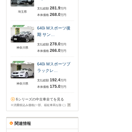
281.9
支払総額
万円
埼玉県
268.0
本体価格
万円
640i Mスポーツ後
期 サン…
278.0
支払総額
万円
神奈川県
266.0
本体価格
万円
640i Mスポーツブ
ラックレ…
192.4
支払総額
万円
神奈川県
175.0
本体価格
万円
6シリーズの中古車全てを見る
※消費税込み価格(一部、福祉車両を除く)
関連情報