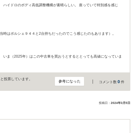
。 ハイドロのボディ高低調整機構が素晴らしい。 座っていて特別感を感じ
（当時はポルシェ９４４と2台持ちだったのでこう感じたのもあります）。
 いま（2025年）はこの中古車を買おうとするととっても高値になっていま
」と投票しています。
参考になった
0
コメント数
件
投稿日：
2024年3月5日