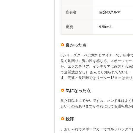
所有者
自分のクルマ
燃費
9.5km/L
良かった点
6シリーズクーペは意外とマイナーで、街中
良く足回りに弾力性を感じる。スポーツモー
た。エクステリア、インテリアは両方とも満
で全開放はなし） あんまり知られてないし、
す。高速・長距離ではリッター13ｋｍは走り
気になった点
見た目以上にでかいですね。ハンドルはよく
というのもありますがそれにしても運転席が
総評
。おしゃれでスポーツカーでゴルフバッグ２