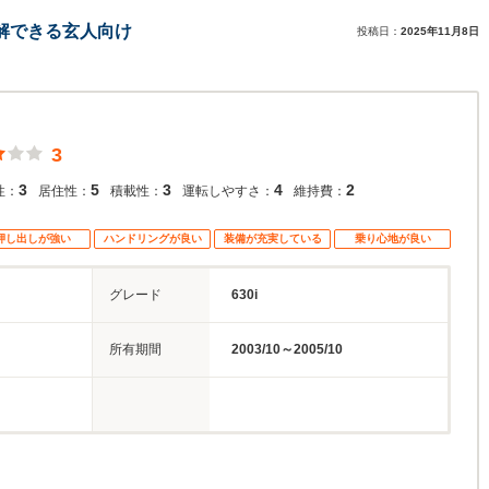
を理解できる玄人向け
投稿日：
2025年11月8日
3
3
5
3
4
2
性：
居住性：
積載性：
運転しやすさ：
維持費：
押し出しが強い
ハンドリングが良い
装備が充実している
乗り心地が良い
グレード
630i
所有期間
2003/10～2005/10