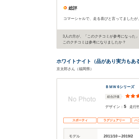
総評
コマーシャルで、走る喜びと言ってましたが
3人の方が、「このクチコミが参考になった
このクチコミは参考になりましたか？
ホワイトナイト（品があり実力もあ
京太郎さん（福岡県）
ＢＭＷ 6シリーズ
総合評価
5
デザイン：
走行
スポーティ
ラグジュアリー
ハ
モデル
2011/10～2019/2