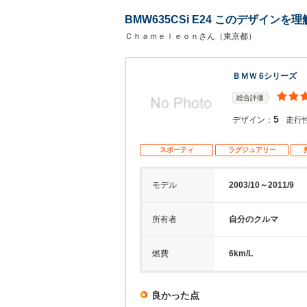
BMW635CSi E24 このデザイン
Ｃｈａｍｅｌｅｏｎさん（東京都）
ＢＭＷ 6シリーズ
総合評価
5
デザイン：
走行
スポーティ
ラグジュアリー
モデル
2003/10～2011/9
所有者
自分のクルマ
燃費
6km/L
良かった点