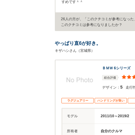
すめです＾＾
26人の方が、「このクチコミが参考になった
このクチコミは参考になりましたか？
やっぱり直6が好き。
キザハシさん（宮城県）
ＢＭＷ 6シリーズ
総合評価
5
デザイン：
走行
ラグジュアリー
ハンドリングが良い
モデル
2011/10～2019/2
所有者
自分のクルマ