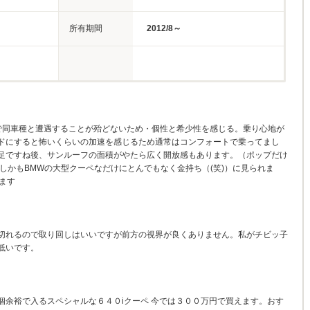
所有期間
2012/8～
で同車種と遭遇することが殆どないため・個性と希少性を感じる。乗り心地が
ドにすると怖いくらいの加速を感じるため通常はコンフォートで乗ってまし
足ですね後、サンルーフの面積がやたら広く開放感もあります。（ポップだけ
しかもBMWの大型クーペなだけにとんでもなく金持ち（(笑)）に見られま
ます
切れるので取り回しはいいですが前方の視界が良くありません。私がチビッ子
低いです。
個余裕で入るスペシャルな６４０iクーペ 今では３００万円で買えます。おす