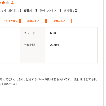
4
4
3
3
3
2
性：
居住性：
積載性：
運転しやすさ：
維持費：
ンドリングが良い
加速が良い
荷室が広い
グレード
630i
所有期間
2020/1～
走ってない。 足回りはさすがBMW 制動性能も良いです。 走行性はとても良
ットはいります。