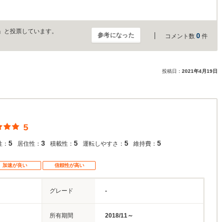
」と投票しています。
参考になった
0
コメント数
件
投稿日：
2021年4月19日
5
5
3
5
5
5
性：
居住性：
積載性：
運転しやすさ：
維持費：
加速が良い
信頼性が高い
グレード
-
所有期間
2018/11～