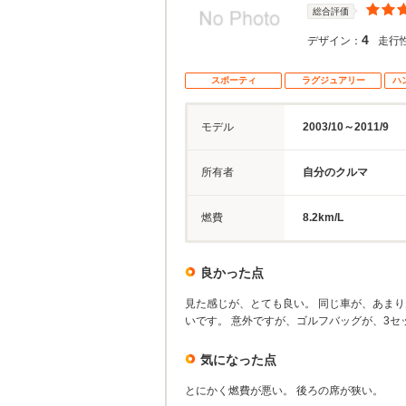
総合評価
4
デザイン：
走行
スポーティ
ラグジュアリー
ハ
モデル
2003/10～2011/9
所有者
自分のクルマ
燃費
8.2km/L
良かった点
見た感じが、とても良い。 同じ車が、あまり
いです。 意外ですが、ゴルフバッグが、3セ
気になった点
とにかく燃費が悪い。 後ろの席が狭い。