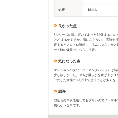
燃費
8km/L
良かった点
8シリーズの隣に置いてあった640i まぁ
けど まぁ使えるか。気にならない。 高速走
定するとノロノロ運転してるんじゃないかと
ート時の爆音でこちらに決定。
気になった点
マンションのタワーパーキングパレットは純
少し欲しかった。 直6は滑らかな吹け上が
アにした途端に3人以上で使うことが多くなっ
総評
型落ちの車を改造してもダサいのでノーマル
乗れそうな車です。