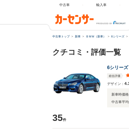
中古車
輸入車
中古車トップ
新車
ＢＭＷ（新車）
6シリーズ
クチコミ・評価一覧
6シリーズ
総合評価
4.
デザイン：
新車時価格
中古車平均
35
件