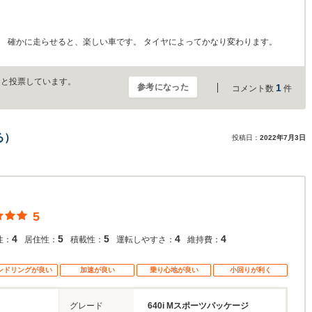
、 確かに走らせると、楽しい車です。 タイヤによってかなり変わります。
」と投票しています。
参考になった
1
コメント数
件
る）
投稿日：
2022年7月3日
5
4
5
5
4
4
性：
居住性：
積載性：
運転しやすさ：
維持費：
ンドリングが良い
加速が良い
乗り心地が良い
小回りが利く
グレード
640i Mスポーツパッケージ