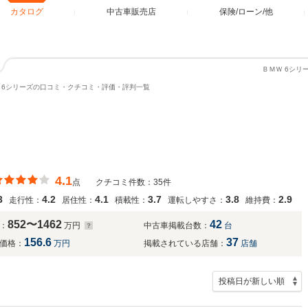
カタログ
中古車販売店
保険/ローン/他
ＢＭＷ 6シ
6シリーズの口コミ・クチコミ・評価・評判一覧
4.1
点
クチコミ件数：35件
3
4.2
4.1
3.7
3.8
2.9
走行性：
居住性：
積載性：
運転しやすさ：
維持費：
852〜1462
42
：
万円
中古車掲載台数：
台
156.6
37
価格：
万円
掲載されている店舗：
店舗