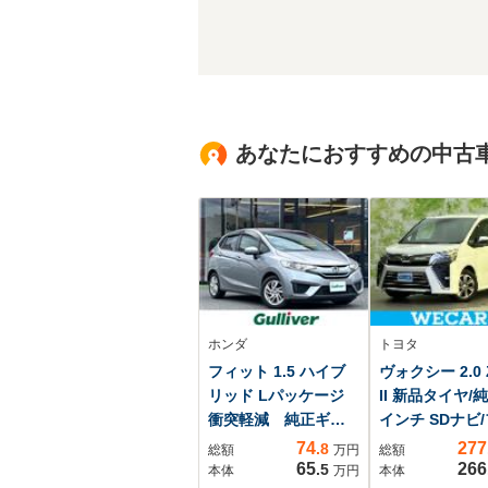
あなたにおすすめの中古
ホンダ
トヨタ
フィット 1.5 ハイブ
ヴォクシー 2.0 
リッド Lパッケージ
II 新品タイヤ/純
衝突軽減 純正ギャ
インチ SDナビ
ザーズナビ 黒ハー
プダウンモニタ
74
277
.8
総額
万円
総額
フレザーシート ク
正 12.8インチ
65
266
.5
本体
万円
本体