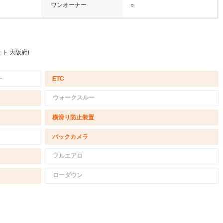
ワンオーナー
○
ト 大阪府)
－
ETC
ウォークスルー
横滑り防止装置
バックカメラ
フルエアロ
ローダウン