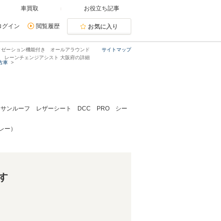
車買取
お役立ち記事
ログイン
閲覧履歴
お気に入り
ラクゼーション機能付き オールアラウンド
サイトマップ
 レーンチェンジアシスト 大阪府の詳細
古車
サンルーフ レザーシート DCC PRO シー
レー）
す