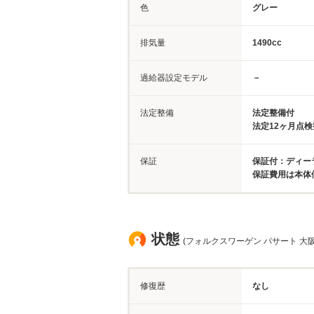
色
グレー
排気量
1490cc
過給器設定モデル
－
法定整備
法定整備付
法定12ヶ月点
保証
保証付：ディー
保証費用は本体
状態
(フォルクスワーゲン パサート 大阪
修復歴
なし