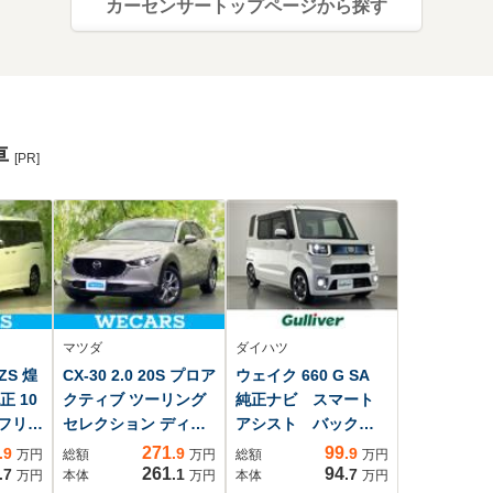
カーセンサートップページから探す
車
[PR]
マツダ
ダイハツ
ZS 煌
CX-30 2.0 20S プロア
ウェイク 660 G SA
正 10
クティブ ツーリング
純正ナビ スマート
/フリッ
セレクション ディス
アシスト バックカ
ー 純
プレイオーディオ+ナ
メラ ETC ドライ
271
99
.9
.9
.9
万円
総額
万円
総額
万円
/トヨタ
ビ12.3インチ/アイア
ブレコーダー フル
261
94
.7
.1
.7
万円
本体
万円
本体
万円