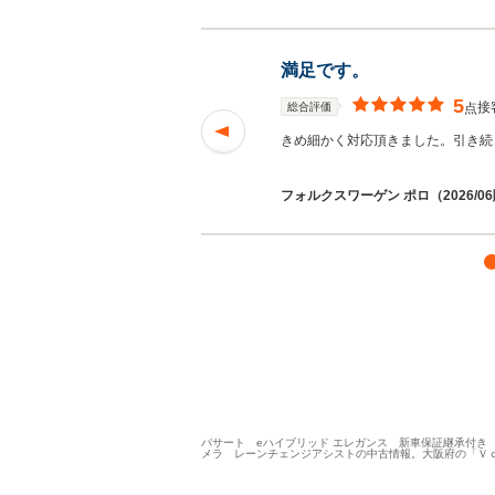
満足です。
5
接
総合評価
点
たかったです！遠方
きめ細かく対応頂きました。引き続
を読む
フォルクスワーゲン ポロ（2026/0
パサート eハイブリッド エレガンス 新車保証継承付き
メラ レーンチェンジアシストの中古情報。大阪府の「Ｖ