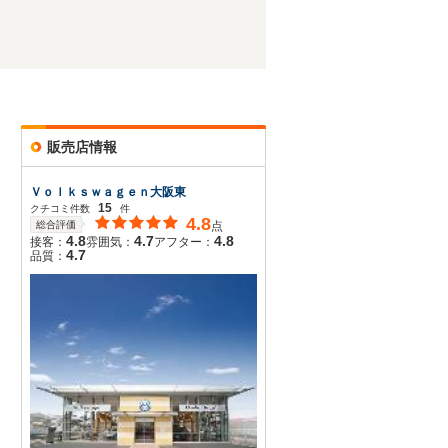
販売店情報
Ｖｏｌｋｓｗａｇｅｎ大阪東
15
クチコミ件数
件
4.8
総合評価
点
4.8
4.7
4.8
接客：
雰囲気：
アフター：
4.7
品質：