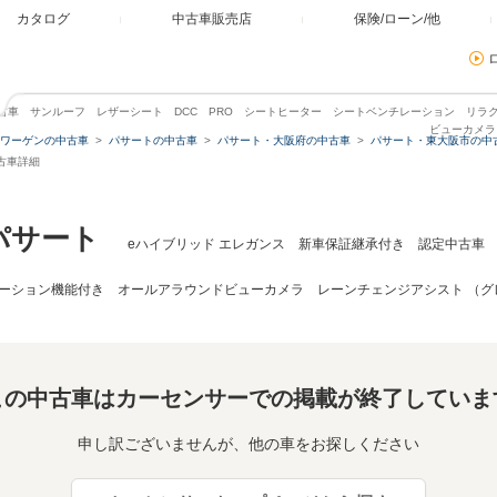
カタログ
中古車販売店
保険/ローン/他
中古車 サンルーフ レザーシート DCC PRO シートヒーター シートベンチレーション リ
ビューカメラ
ワーゲンの中古車
パサートの中古車
パサート・大阪府の中古車
パサート・東大阪市の中
古車詳細
パサート
eハイブリッド エレガンス 新車保証継承付き 認定中古車 
ーション機能付き オールアラウンドビューカメラ レーンチェンジアシスト （グ
この中古車はカーセンサーでの掲載が終了していま
申し訳ございませんが、他の車をお探しください