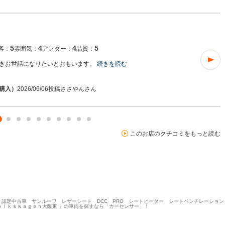
5
4
4
5
客：
雰囲気：
アフター：
品質：
きお世話になりたいとおもいます。
続きを読む
6購入）
2026/06/06投稿
ささやんさん
このお店のクチコミをもっと読む
 認定中古車 サンルーフ レザーシート DCC PRO シートヒーター シートベンチレーショ
ｏｌｋｓｗａｇｅｎ大阪東 」の車両を探すなら「カーセンサー」！