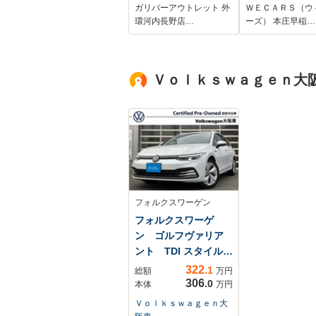
ルーズコントロー
セーフティセン
ガリバーアウトレット 外
ＷＥＣＡＲＳ（ウ
ル 前後ドラレコ
側電動スライド
環河内長野店…
ーズ） 本庄早稲…
バックカメラ
車線逸脱防止支
Bluetooth CD
ステム/ドライ
DVD オートLEDヘ
ーダー 社外
Ｖｏｌｋｓｗａｇｅｎ大
ッドライト スマー
トキー ウィンカー
ミラー
フォルクスワーゲン
フォルクスワーゲ
ン ゴルフヴァリア
ント TDI スタイル
プラ...
322
.1
総額
万円
306
.0
本体
万円
Ｖｏｌｋｓｗａｇｅｎ大