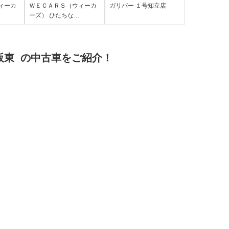
ス/両
クティブセンス(マツ
セグTV DVD 両側
ィーカ
ＷＥＣＡＲＳ（ウィーカ
ガリバー １号知立店
ドア/
ダ)/シートヒーター 前
パワースライドド
ーズ） ひたちな…
援シ
席/全方位モニター/車
ア LEDオートライ
ブレコ
線逸脱防止支援シス
ト 純正アルミホイ
テム/シート フルレザ
ール 衝突被害軽減
阪東 の中古車をご紹介！
ー
ブレーキ ロール
サンシェード 禁煙
車