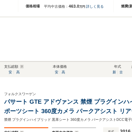
463.0
価格相場
燃費(
平均中古価格：
詳しく見る
万円
支払総額
本体価格
年式
安
高
安
高
新
古
フォルクスワーゲン
パサート GTE アドヴァンス 禁煙 プラグイン
ポーツシート 360度カメラ パークアシスト リ
DCC電子制御可変ダンパー GTE専用エクステ
純正ナビ カープレイ対応
2016
年式