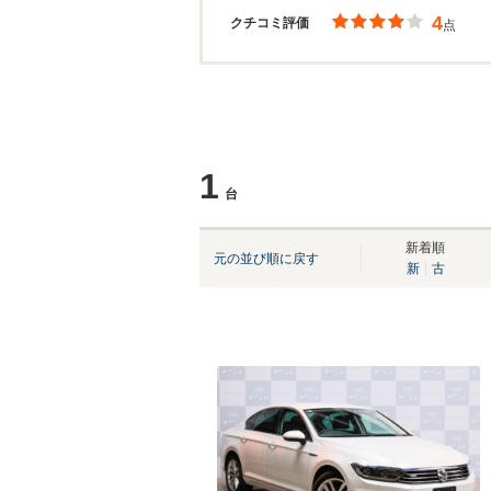
4
クチコミ評価
点
1
台
新着順
元の並び順に戻す
新
古