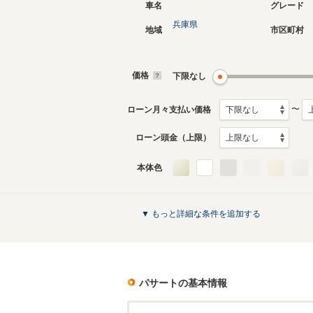
車名
グレード
兵庫県
地域
市区町村
現行
7代目
2024年11月～生産中
2015年7
生産モデ
価格
下限なし
〜
ローン月々支払い価格
ローン頭金（上限）
本体色
3代目
1994年5月～1997年7月
生産モデル
パサートのカタログを見る
▼ もっと詳細な条件を追加する
パサート
の基本情報