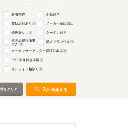
新着物件
未登録車
4代目
支払総額あり
メーカー系販売店
1997年8月～2006年3月
生産モデル
修復歴なし
クーポン付き
車両品質評価書
購入プラン付き
付き
カーセンサーアフター保証対象車
360
°画像付き車両
オンライン相談可
1
条件をクリア
台 検索する