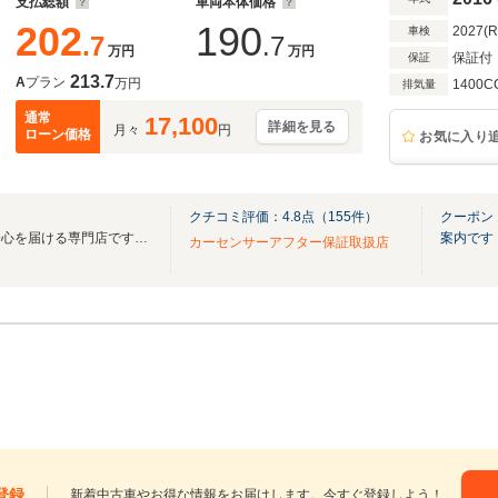
支払総額
車両本体価格
202
190
2027(
車検
.7
.7
万円
万円
保証付
保証
213.7
A
プラン
万円
1400C
排気量
通常
17,100
詳細を見る
月々
円
ローン価格
お気に入り
クチコミ評価：
4.8
点（
155
件）
クーポン
上質な厳選車と確かな整備で安心を届ける専門店です。有償保証最長36ヶ月対応します
案内です
カーセンサーアフター保証取扱店
登録
新着中古車やお得な情報をお届けします。今すぐ登録しよう！