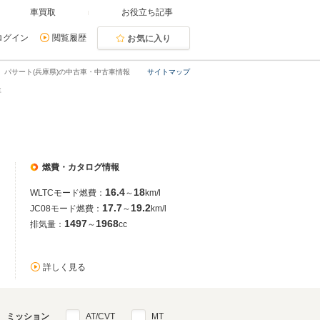
車買取
お役立ち記事
ログイン
閲覧履歴
お気に入り
パサート(兵庫県)の中古車・中古車情報
サイトマップ
車
燃費・カタログ情報
16.4
18
WLTCモード燃費：
～
km/l
17.7
19.2
JC08モード燃費：
～
km/l
1497
1968
排気量：
～
cc
詳しく見る
ミッション
AT/CVT
MT