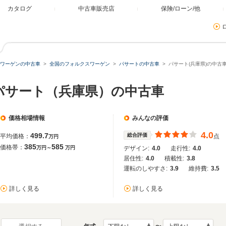
カタログ
中古車販売店
保険/ローン/他
ワーゲンの中古車
全国のフォルクスワーゲン
パサートの中古車
パサート(兵庫県)の中古
パサート（兵庫県）の中古車
価格相場情報
みんなの評価
4.0
499.7
総合評価
平均価格：
点
万円
385
585
価格帯：
万円～
万円
デザイン:
4.0
走行性:
4.0
居住性:
4.0
積載性:
3.8
運転のしやすさ:
3.9
維持費:
3.5
詳しく見る
詳しく見る