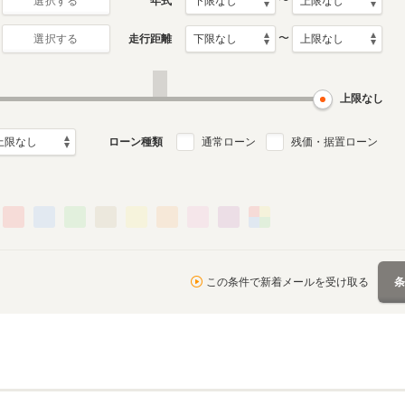
〜
年式
選択する
〜
走行距離
選択する
6代目
5代目
月～2023年11月
2011年5月～2015年6月
2006年4月～2010年1月
ル
生産モデル
生産モデル
上限なし
ローン種類
通常ローン
残価・据置ローン
この条件で新着メールを受け取る