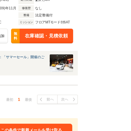
R09)年11月
なし
修復歴
法定整備付
整備
C
フロアMTモード付6AT
ミッション
無
在庫確認・見積依頼
追加
料
：「サマーセール」開催のご
1
前へ
次へ
最初
最後
この条件で新着メールを受け取る