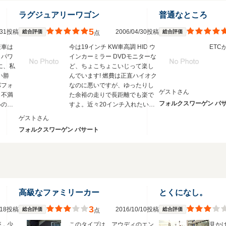
ラグジュアリーワゴン
普通なところ
5
7/31投稿
2006/04/30投稿
総合評価
総合評価
点
産車は
今は19インチ KW車高調 HID ウ
ETC
、パワ
インカーミラー DVDモニターな
に、私
ど、ちょこちょこいじって楽し
い勝
んでいます! 燃費は正直ハイオク
パフォ
なのに悪いですが、ゆったりし
ゲストさん
も不満
た余裕の走りで長距離でも楽で
フォルクスワーゲン パ
いのに
すよ。近々20インチ入れたいけ
よ。キ
どなかなかホイールが決まりま
ゲストさん
て見え
せん。
フォルクスワーゲン パサート
に、同
ーカー
買えま
高級なファミリーカー
とくになし。
3
0/18投稿
2016/10/10投稿
総合評価
総合評価
点
が，少
このタイプは、アウディのエン
見か