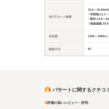
15.0～16.4km/
└市街地:11.7～1
WLTCモード燃費
└郊外:14.9～16
└高速道路:16.9～
排気量
1394～1984cc
駆動方式
FF
パサートに関するクチコ
評価の高いレビュー・評判