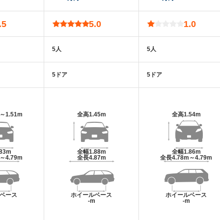
.5
5.0
1.0
5人
5人
5ドア
5ドア
m～1.51m
全高
1.45m
全高
1.54m
.83m
全幅
1.88m
全幅
1.86m
m～4.79m
全長
4.87m
全長
4.78m～4.79m
ベース
ホイールベース
ホイールベース
m
-m
-m