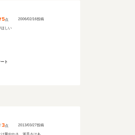
5
2006/02/16投稿
点
がほしい
サート
3
2013/03/27投稿
点
けは華やかさ、派手さはあ