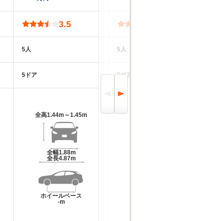
3.5
5.0
5人
5人
5
5ドア
5ドア
5
全高
1.44m～1.45m
全高
1.47m～1.49m
全幅
1.88m
全幅
1.79m
全長
4.87m
全長
4.64m～4.65m
ホイールベース
ホイールベース
-m
-m