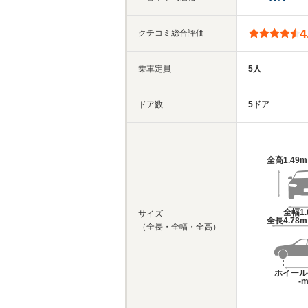
4
クチコミ総合評価
乗車定員
5人
ドア数
5ドア
全高
1.49
全幅
1
サイズ
全長
4.78
（全長・全幅・全高）
ホイール
-