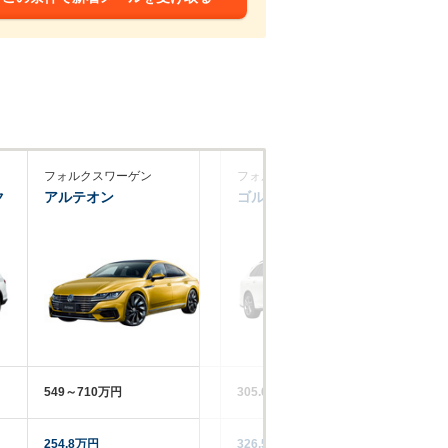
フォルクスワーゲン
フォルクスワーゲン
フ
ク
アルテオン
ゴルフヴァリアント
ID
549～710万円
305.6～774.9万円
49
254.8万円
326.5万円
35