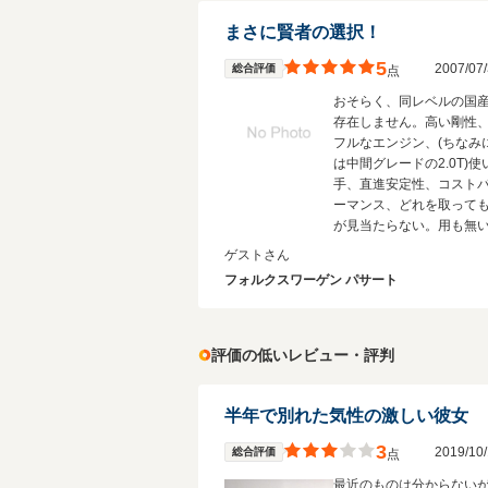
まさに賢者の選択！
5
2007/0
総合評価
点
おそらく、同レベルの国
存在しません。高い剛性
フルなエンジン、(ちなみ
は中間グレードの2.0T)使
手、直進安定性、コスト
ーマンス、どれを取って
が見当たらない。用も無
ドライブしたくなります
ゲストさん
メキメの黒は車が締まっ
フォルクスワーゲン パサート
てさらにGOOD！ちなみ
クラスの他社ドイツ車メ
に比べて約半額で新車が
す。
評価の低いレビュー・評判
半年で別れた気性の激しい彼女
3
2019/1
総合評価
点
最近のものは分からない