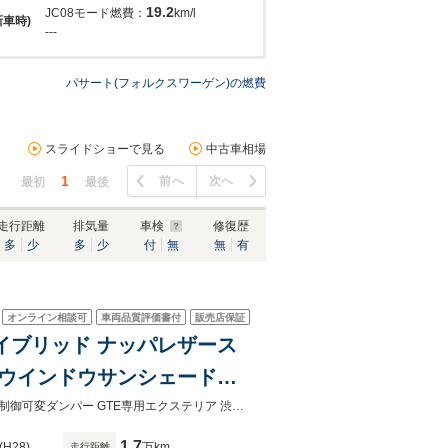
19.2
JC08モード燃費：
km/l
新車時)
---
パサート(フォルクスワーゲン)の燃費
スライドショーで見る
中古車相場
1
前へ
次へ
最初
最後
走行距離
排気量
車検
修復歴
多
少
多
少
付
無
無
有
オンライン相談可
車両品質評価書付
販売店保証
ハイブリッド ナッパレザース
アウインドウサンシェード
リア 渋滞時追従支援システム
禁煙 プラグインハイブリッド 黒革シート 360度カメラ パークアシストDCC電子制御可変ダンパー GTE専用エクステリア 渋滞時追従支援システム 純正ナビ カープレイ対応
1.7
(H28)
万km
走行距離