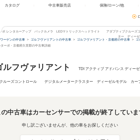
カタログ
中古車販売店
保険/ローン/他
ゼルターボ レンタカーアップ バックカメラ LEDマトリックスヘッドライト アダプティブクルー
ター ディーゼ
ワーゲンの中古車
ゴルフヴァリアントの中古車
ゴルフヴァリアント・京都府の中古車
ゴ
ゼルターボ・京都府久世郡の中古車詳細
ゴルフヴァリアント
TDI アクティブ アドバンス デ
クルーズコントロール デジタルメータークラスター ディーゼルモデル カープ
この中古車はカーセンサーでの掲載が終了していま
申し訳ございませんが、他の車をお探しください