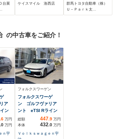
プ・1
トロール レーンア
置 LEDヘッドライ
０台展
ケイスマイル 洛西店
群馬トヨタ自動車（株）
走行5
シスト 衝突被害軽
ト スマートキー&プ
…
Ｕ－Ｐａｒｋ太…
・車椅
減システム オート
ッシュスタート オ
セー
ライト LEDヘッド
ートエアコン クル
ワン
ランプ ヘッドライ
コン Pシート キー
治 の中古車をご紹介！
電動
トウォッシャー ス
フリー エアバッ
スプレ
マートキー
グ アルミホイー
ナ
ル ABS メモリナ
タ
ビ
テアリ
ン
フォルクスワーゲン
ゲ
フォルクスワーゲ
リア
ン ゴルフヴァリア
ライン
ント eTSI Rライン
447
.6
.9
万円
総額
万円
432
.0
.0
万円
本体
万円
ｅｎ宇
Ｖｏｌｋｓｗａｇｅｎ宇