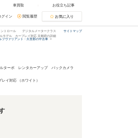
車買取
お役立ち記事
ログイン
閲覧履歴
お気に入り
ズコントロール デジタルメータークラス
サイトマップ
ルモデル カープレイ対応 京都府の詳細
ルフヴァリアント・久世郡の中古車
ィーゼルターボ レンタカーアップ バックカメラ
レイ対応 （ホワイト）
す