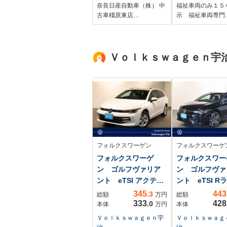
専用シート 充電ケ
両・手動スロー
奈良日産自動車（株） 中
福祉車両のみ１５
ーブル エマージェ
台積・5人乗・
古車橿原東店…
示 福祉車両専門
ンシーブレーキ 踏
千K・タイプ3
み間違い防止 オー
子乗車・トヨタ
トライト LEDヘッ
フティセンス・
Ｖｏｌｋｓｗａｇｅｎ宇
ドライト LEDフォ
オーナー・左右
グランプ ETC車載
SD・純正ディ
器
イオーディオ・
ビ・全方位モニ
ー・ETC・ス
ングヒーター
フォルクスワーゲン
フォルクスワーゲ
フォルクスワーゲ
フォルクスワー
ン ゴルフヴァリア
ン ゴルフヴァ
ント eTSI アクティ
ント eTSI R
ブ
345
443
.3
総額
万円
総額
333
428
.0
本体
万円
本体
Ｖｏｌｋｓｗａｇｅｎ宇
Ｖｏｌｋｓｗａｇ