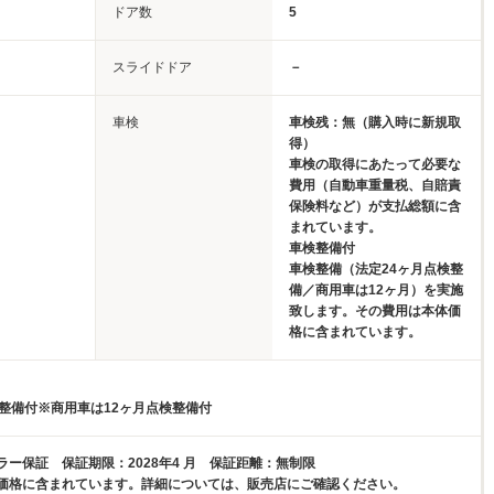
ドア数
5
スライドドア
－
車検
車検残：無（購入時に新規取
得）
車検の取得にあたって必要な
費用（自動車重量税、自賠責
保険料など）が支払総額に含
まれています。
車検整備付
車検整備（法定24ヶ月点検整
備／商用車は12ヶ月）を実施
致します。その費用は本体価
格に含まれています。
検整備付※商用車は12ヶ月点検整備付
ー保証 保証期限：2028年4 月 保証距離：無制限
価格に含まれています。詳細については、販売店にご確認ください。