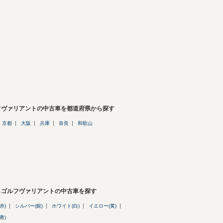
フヴァリアントの中古車を都道府県から探す
京都
大阪
兵庫
奈良
和歌山
らゴルフヴァリアントの中古車を探す
赤)
シルバー(銀)
ホワイト(白)
イエロー(黄)
青)