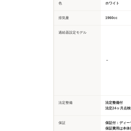
色
ホワイト
排気量
1960cc
過給器設定モデル
－
法定整備
法定整備付
法定24ヶ月点
保証
保証付：ディーラ
保証費用は本体