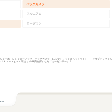
バックカメラ
フルエアロ
ローダウン
ィーゼルターボ レンタカーアップ バックカメラ LEDマトリックスヘッドライト アダプティブ
ｏｌｋｓｗａｇｅｎ宇治 」の車両を探すなら「カーセンサー」！