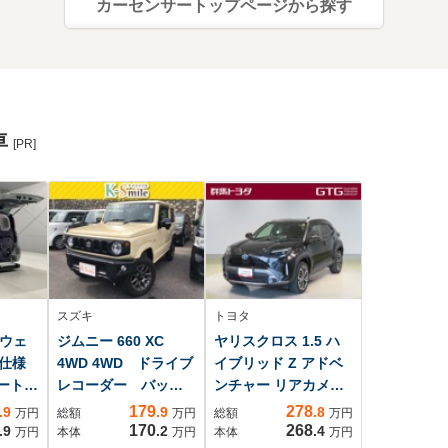
カーセンサートップページから探す
車
[PR]
スズキ
トヨタ
 ウェ
ジムニー 660 XC
ヤリスクロス 1.5 ハ
仕様
4WD 4WD ドライブ
イブリッド Z アドベ
ョートス
レコーダー バック
ンチャー リアカメ
側セカ
カメラ ナビ TV
ラ ナビ 衝突被害
179
278
.9
.9
.8
万円
総額
万円
総額
万円
福祉車
オートクルーズコン
軽減 横滑り防止装
170
268
.9
.2
.4
万円
本体
万円
本体
万円