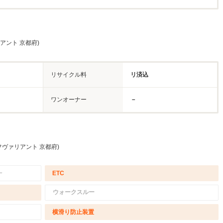
アント 京都府)
リサイクル料
リ済込
ワンオーナー
－
フヴァリアント 京都府)
－
ETC
ウォークスルー
横滑り防止装置