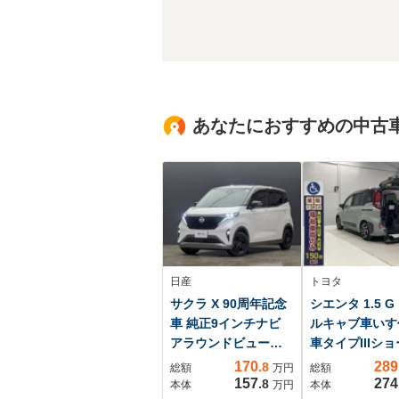
あなたにおすすめの中古
日産
トヨタ
サクラ X 90周年記念
シエンタ 1.5 G
車 純正9インチナビ
ルキャブ車いす
アラウンドビューモ
車タイプIIIシ
ニター シート/ハン
ロープ 助手席
170
289
.8
総額
万円
総額
ドルヒーター 90th
ンドシート付 
157
274
.8
本体
万円
本体