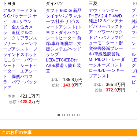
トヨタ
ダイハツ
三菱
ト
アルファード 2.5
タフト 660 G 新品
アウトランダー
プ
S Cパッケージ ナ
タイヤ/パノラマル
PHEV 2.4 P 4WD
イ
純正12.3インチナ
ビ JBLサウン
ーフ/社外 ナビ/ス
純
ビパワーバックド
ド 全方位カメ
マートアシスト(ト
メ
ア・パワーバック
ラ 追従クルコ
ヨタ・ダイハツ)/
フ
ドア・パノラマビ
ン クリアランス
シートヒーター 前
ー
ューモニター・衝
ソナー レーンキ
席/車線逸脱防止支
ン
突被害軽減ブレー
ープアシスト ブ
援システム/ヘッド
ー
キ/車線逸脱警報・
ラインドスポット
ランプ
ル
MI-PILOT・レーダ
モニター パワー
LED/ETC/EBD付
L
ークルーズコント
シート シートヒ
ABS/横滑り防止装
グ
ロール/レーンキー
ーター エアシー
置
ブ
プアシスト
ト 両側パワス
ー
135.8
万円
本体：
ラ パワーバック
ビ
365.3
万円
143.9
万円
本体：
総額：
ドア
372.9
万円
総額：
421.1
万円
本体：
428.2
万円
総額：
このお店の在庫