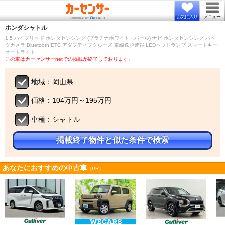
お気に入り
メニュー
ホンダ
シャトル
1.5 ハイブリッド ホンダセンシング (プラチナホワイト・パール) ナビ ホンダセンシング バッ
クカメラ Bluetooth ETC アダプティブクルーズ 車線逸脱警報 LEDヘッドランプ スマートキー
オートライト
この車はカーセンサーnetでの掲載が終了しております。
地域：岡山県
価格：104万円～195万円
車種：シャトル
掲載終了物件と似た条件で検索
あなたにおすすめの中古車
［PR］