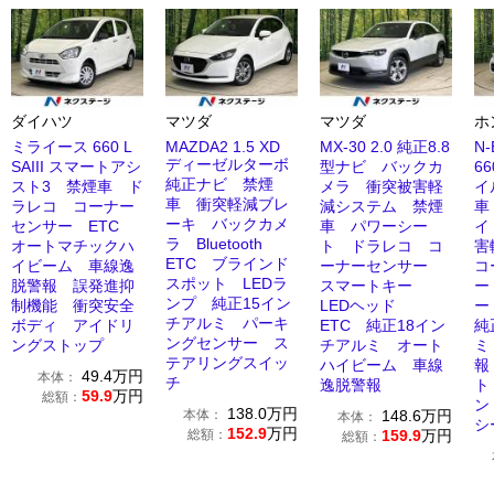
ダイハツ
マツダ
マツダ
ホ
ミライース 660 L
MAZDA2 1.5 XD
MX-30 2.0 純正8.8
N
ディーゼルターボ
SAIII スマートアシ
型ナビ バックカ
6
純正ナビ 禁煙
スト3 禁煙車 ド
メラ 衝突被害軽
イ
車 衝突軽減ブレ
ラレコ コーナー
減システム 禁煙
車
ーキ バックカメ
センサー ETC
車 パワーシー
イ
ラ Bluetooth
オートマチックハ
ト ドラレコ コ
害
ETC ブラインド
イビーム 車線逸
ーナーセンサー
コ
スポット LEDラ
脱警報 誤発進抑
スマートキー
ー
ンプ 純正15イン
制機能 衝突安全
LEDヘッド
ー
チアルミ パーキ
ボディ アイドリ
ETC 純正18イン
純
ングセンサー ス
ングストップ
チアルミ オート
ミ
テアリングスイッ
ハイビーム 車線
報
49.4
万円
本体：
チ
逸脱警報
ト
59.9
万円
総額：
ン
138.0
万円
本体：
148.6
万円
本体：
シ
152.9
万円
総額：
159.9
万円
総額：