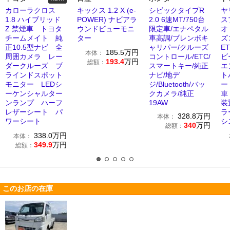
カローラクロス
キックス 1.2 X (e-
シビックタイプR
ヤ
1.8 ハイブリッド
POWER) ナビアラ
2.0 6速MT/750台
ス
Z 禁煙車 トヨタ
ウンドビューモニ
限定車/エナペタル
オ
チームメイト 純
ター
車高調/ブレンボキ
ズ
正10.5型ナビ 全
ャリパー/クルーズ
E
185.5
万円
本体：
周囲カメラ レー
コントロール/ETC/
ビ
193.4
万円
総額：
ダークルーズ ブ
スマートキー/純正
エ
ラインドスポット
ナビ/地デ
ト
モニター LEDシ
ジ/Bluetooth/バッ
ー
ーケンシャルター
クカメラ/純正
車
ンランプ ハーフ
19AW
装
レザーシート パ
ラ
328.8
万円
本体：
ワーシート
シ
340
万円
総額：
338.0
万円
本体：
349.9
万円
総額：
このお店の在庫