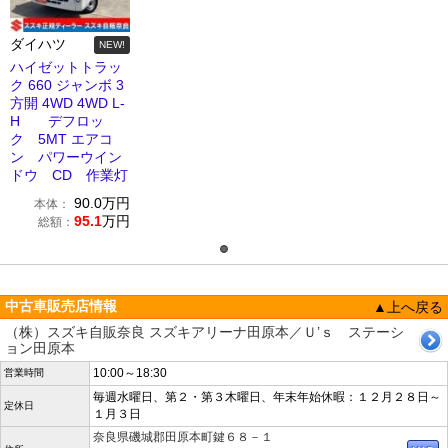
ダイハツ
NEW!
ハイゼットトラッ
ク 660 ジャンボ 3
方開 4WD 4WD L-
H デフロッ
ク 5MT エアコ
ン パワーウイン
ドウ CD 作業灯
90.0
万円
本体：
95.1
万円
総額：
中古車販売店情報
▲上へ戻る
（株）スズキ自販奈良 スズキアリーナ田原本／Ｕ’ｓ ステーシ
ョン田原本
10:00～18:30
営業時間
毎週水曜日、第２・第３木曜日、年末年始休暇：１２月２８日～
定休日
１月３日
奈良県磯城郡田原本町鍵６８－１