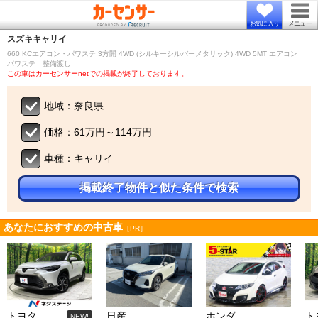
お気に入り
メニュー
スズキ
キャリイ
660 KCエアコン・パワステ 3方開 4WD (シルキーシルバーメタリック) 4WD 5MT エアコン
パワステ 整備渡し
この車はカーセンサーnetでの掲載が終了しております。
地域：奈良県
価格：61万円～114万円
車種：キャリイ
掲載終了物件と似た条件で検索
あなたにおすすめの中古車
［PR］
トヨタ
日産
ホンダ
ト
NEW!