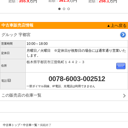
361.5
万円
355.9
万円
総額：
258.1
万円
総額：
総額：
中古車販売店情報
▲上へ戻る
グルック 宇都宮
10:00～18:00
営業時間
月曜日／火曜日 ※定休日が祝祭日の場合には通常通り営業いた
定休日
します。
栃木県宇都宮市江曽島町１４４２－３
住所
0078-6003-002512
電話
一部ダイヤル回線、IP電話、光電話は利用できません
この販売店の在庫一覧
中古車トップ
中古車一覧
掲載終了