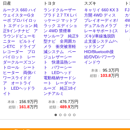
日産
トヨタ
スズキ
ト
ルークス 660 ハイ
ランドクルーザー
キャリイ 660 KX 3
F
ウェイスターGタ
プラド 2.7 TX Lパ
方開 4WD ディス
カ
ーボ プロパイロッ
ッケージ マットブ
プレイオーディオ/
4
ト エディション 純
ラック エディショ
デュアルカメラブ
ナ
正9インチナビ ア
ン 4WD 禁煙車
レーキサポート(ス
レ
ラウンドビューモ
サンルーフ 純正9
ズキ)/車線逸脱防
ニター ビルトイ
型ナビ 全周囲カ
止支援システム/ヘ
ンETC ドライブ
メラ 衝突被害軽
ッドランプ
レコーダー プロ
減システム ベー
HID/Bluetooth接
パイロット レー
ジュレザーシー
続/DVD/パワーウ
ダークルーズコン
ト 快適温熱シー
インドウ
トロール シート
ト パワーシー
95.3
万円
本体：
ヒーター 両側パ
ト LEDヘッド
103.8
万円
総額：
ワースライドド
電動格納サードシ
ア オートライ
ート レーダーク
ト LEDヘッドラ
ルーズ 純正18イ
イト
ンチアルミ
156.9
万円
476.7
万円
本体：
本体：
161.8
万円
489.9
万円
総額：
総額：