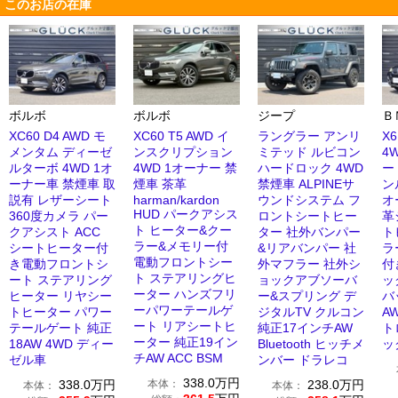
このお店の在庫
ボルボ
ボルボ
ジープ
Ｂ
XC60 D4 AWD モ
XC60 T5 AWD イ
ラングラー アンリ
X6
メンタム ディーゼ
ンスクリプション
ミテッド ルビコン
4
ルターボ 4WD 1オ
4WD 1オーナー 禁
ハードロック 4WD
ー
ーナー車 禁煙車 取
煙車 茶革
禁煙車 ALPINEサ
ン
説有 レザーシート
harman/kardon
ウンドシステム フ
オ
HUD パークアシス
360度カメラ パー
ロントシートヒー
革
ト ヒーター&クー
クアシスト ACC
ター 社外バンパー
ト
ラー&メモリー付
シートヒーター付
&リアバンパー 社
ラ
電動フロントシー
き電動フロントシ
外マフラー 社外シ
付
ト ステアリングヒ
ート ステアリング
ョックアブソーバ
ッ
ーター ハンズフリ
ヒーター リヤシー
ー&スプリング デ
バ
ーパワーテールゲ
トヒーター パワー
ジタルTV クルコン
A
ート リアシートヒ
テールゲート 純正
純正17インチAW
ト
ーター 純正19イン
18AW 4WD ディー
Bluetooth ヒッチメ
ッ
チAW ACC BSM
ゼル車
ンバー ドラレコ
338.0
万円
338.0
万円
本体：
238.0
万円
本体：
本体：