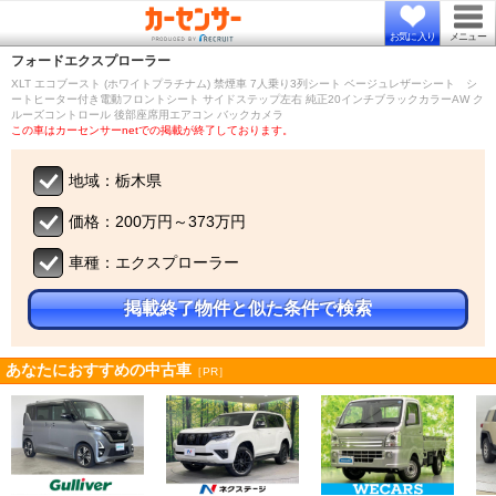
お気に入り
メニュー
フォード
エクスプローラー
XLT エコブースト (ホワイトプラチナム) 禁煙車 7人乗り3列シート ベージュレザーシート シ
ートヒーター付き電動フロントシート サイドステップ左右 純正20インチブラックカラーAW ク
ルーズコントロール 後部座席用エアコン バックカメラ
この車はカーセンサーnetでの掲載が終了しております。
地域：栃木県
価格：200万円～373万円
車種：エクスプローラー
掲載終了物件と似た条件で検索
あなたにおすすめの中古車
［PR］