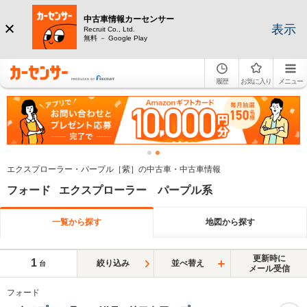
中古車情報カーセンサー
表示
Recruit Co., Ltd.
無料 － Google Play
履歴
お気に入り
メニュー
エクスプローラー・パープル［紫］の中古車・中古車情報
フォード エクスプローラー パープル系
一覧から探す
地図から探す
更新時に
1
絞り込み
並べ替え
台
メール受信
フォード