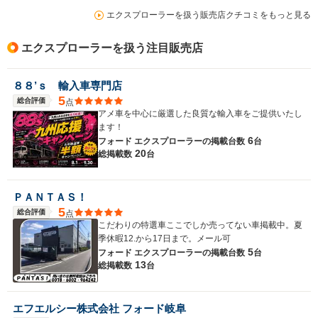
エクスプローラーを扱う販売店クチコミをもっと見る
エクスプローラーを扱う注目販売店
８８’ｓ 輸入車専門店
5
総合評価
点
アメ車を中心に厳選した良質な輸入車をご提供いたし
ます！
6
フォード エクスプローラーの
掲載台数
台
20
総掲載数
台
ＰＡＮＴＡＳ！
5
総合評価
点
こだわりの特選車ここでしか売ってない車掲載中。夏
季休暇12.から17日まで。メール可
5
フォード エクスプローラーの
掲載台数
台
13
総掲載数
台
エフエルシー株式会社 フォード岐阜