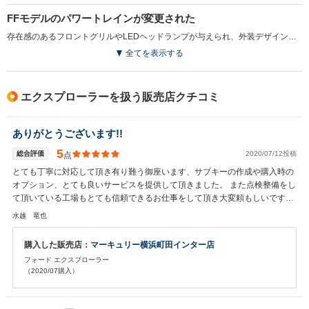
FFモデルのパワートレインが変更された
存在感のあるフロントグリルやLEDヘッドランプが与えられ、外装デザインが刷新されている。室内も静粛性が向上している。また、FFモデルのエンジンが従来の2Lから2.3Lへ変更され、出力とトルクが向上。燃費性能も約5％改善している。さらに6速ATもパドルスイッチ付に改められている（2015.10）
全てを表示する
エクスプローラーを扱う販売店クチコミ
ありがとうございます!!
5
総合評価
2020/07/12投稿
点
とても丁寧に対応して頂き有り難う御座います、サブキーの作成や購入時の
オプション、とても良いサービスを提供して頂きました。 また点検整備をし
て頂いている工場もとても信頼できるお仕事をして頂き大変頼もしいです。
長く大事に乗り続けていきたいと思います。 今後とも宜しくお願い致しま
水越 竜也
す。
購入した販売店：
マーキュリー横浜町田インター店
フォード エクスプローラー
（2020/07購入）