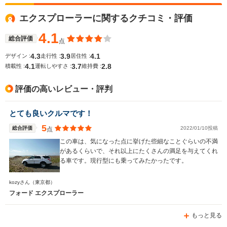
エクスプローラーに関するクチコミ・評価
WLTCモード
-
-
-
燃費
4.1
総合評価
点
4.3
3.9
4.1
デザイン :
走行性 :
居住性 :
4.1
3.7
2.8
積載性 :
運転しやすさ :
維持費 :
排気量
2997cc
2382cc
3564cc
評価の高いレビュー・評判
駆動方式
4WD
4WD
FF、4WD
とても良いクルマです！
5
総合評価
2022/01/10投稿
点
この車は、気になった点に挙げた些細なことぐらいの不満
があるくらいで、それ以上にたくさんの満足を与えてくれ
る車です。現行型にも乗ってみたかったです。
kozyさん
（東京都）
フォード エクスプローラー
もっと見る