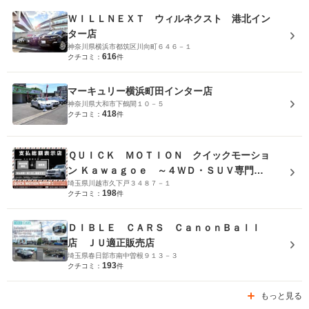
ＷＩＬＬＮＥＸＴ ウィルネクスト 港北イン
ター店
神奈川県横浜市都筑区川向町６４６－１
616
クチコミ：
件
マーキュリー横浜町田インター店
神奈川県大和市下鶴間１０－５
418
クチコミ：
件
ＱＵＩＣＫ ＭＯＴＩＯＮ クイックモーショ
ン Ｋａｗａｇｏｅ ～４ＷＤ・ＳＵＶ専門店
埼玉県川越市久下戸３４８７－１
～
198
クチコミ：
件
ＤＩＢＬＥ ＣＡＲＳ ＣａｎｏｎＢａｌｌ
店 ＪＵ適正販売店
埼玉県春日部市南中曽根９１３－３
193
クチコミ：
件
もっと見る