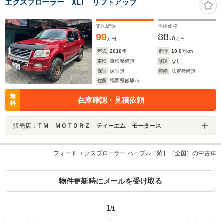
エクスプローラー XLT リフトアップ
支払総額
本体価格
99
88.
0
万円
万円
年式
2010
年
走行
10.0
万km
車検
車検整備無
修復
なし
保証
保証無
整備
法定整備無
住所
福岡県飯塚市
無
在庫確認・見積依頼
料
販売店：
ＴＭ ＭＯＴＯＲＺ ティーエム モータース
フォード エクスプローラー パープル［紫］（全国）の中古車
物件更新時にメールを受け取る
1
/1