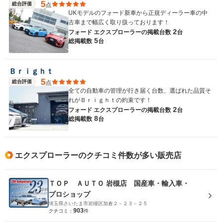
5
総合評価
点
UKモデルのフォード新車から正規ディーラー車の中
古車まで幅広く取り扱っております！
2
フォード エクスプローラーの
掲載台数
台
5
総掲載数
台
Ｂｒｉｇｈｔ
5
総合評価
点
全ての自動車の管理が行き届く台数、選ばれた品質そ
れがＢｒｉｇｈｔの約束です！
2
フォード エクスプローラーの
掲載台数
台
8
総掲載数
台
エクスプローラーのクチコミ件数が多い販売店
ＴＯＰ ＡＵＴＯ 岩槻店 国産車・輸入車・
プロショップ
埼玉県さいたま市岩槻区加倉２－２３－２５
903
クチコミ：
件