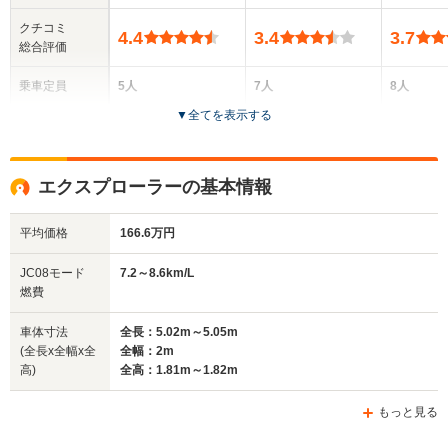
クチコミ
4.4
3.4
3.7
総合評価
乗車定員
5人
7人
8人
▼
全てを表示する
ドア数
5ドア
5ドア
5ドア
全高
全高
全高
エクスプローラーの基本情報
1.69m
1.79m
1.79m
平均価格
166.6万円
全幅
全幅
全
JC08モード
7.2～8.6km/L
サイズ
1.91m
1.85m～1.88m
1.
燃費
全長
全長
(全長x全幅x全高)
4.86m
4.69m
5.
車体寸法
全長：5.02m～5.05m
(全長x全幅x全
全幅：2m
高)
全高：1.81m～1.82m
ホイールベース
ホイールベース
ホイー
-m
-m
もっと見る