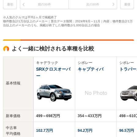
最初
前の30件
次の30件
最後
※人気のクルマは平均1ヶ月で掲載終了
物件数合計1万台以上のメーカー｜算出データ期間：2024年9月～11月｜内容：物件数合計1万
台以上のメーカーのうち、掲載が終了した物件数が1,000台以上の場合
よく一緒に検討される車種を比較
キャデラック
シボレー
シボレー
SRXクロスオーバ
キャプティバ
トラバー
ー
基本情報
新車価格
499～698万円
354～433万円
498～61
中古車
102.7万円
94.2万円
96.5万円
平均価格