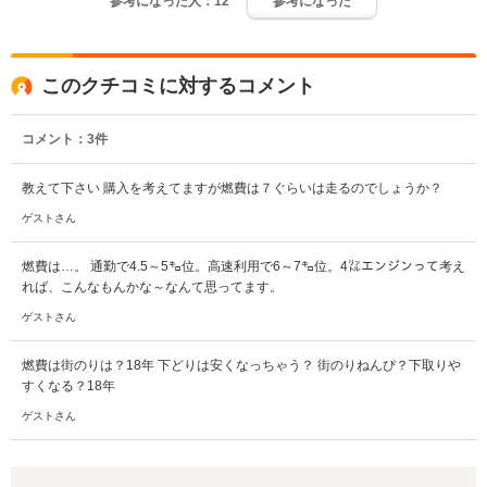
参考になった人：
12
参考になった
このクチコミに対するコメント
コメント：
3
件
教えて下さい 購入を考えてますが燃費は７ぐらいは走るのでしょうか？
ゲストさん
燃費は…。 通勤で4.5～5㌔位。高速利用で6～7㌔位。4㍑エンジンって考え
れば、こんなもんかな～なんて思ってます。
ゲストさん
燃費は街のりは？18年 下どりは安くなっちゃう？ 街のりねんぴ？下取りや
すくなる？18年
ゲストさん