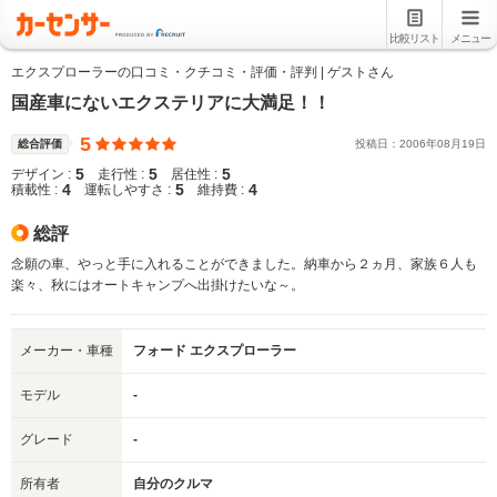
比較リスト
メニュー
エクスプローラーの口コミ・クチコミ・評価・評判 | ゲストさん
国産車にないエクステリアに大満足！！
5
総合評価
投稿日：
2006
年
08
月
19
日
5
5
5
デザイン :
走行性 :
居住性 :
4
5
4
積載性 :
運転しやすさ :
維持費 :
総評
念願の車、やっと手に入れることができました。納車から２ヵ月、家族６人も
楽々、秋にはオートキャンプへ出掛けたいな～。
メーカー・車種
フォード エクスプローラー
モデル
-
グレード
-
所有者
自分のクルマ