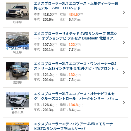
エクスプローラーXLT エコブースト正規ディーラー最
終モデル 2WD LEDヘッド
本体：
418.0
総額：
434.5
万円
万円
年式：
2016
走行：
6.4
年
万km
岐阜県
エクスプローラーリミテッド 4WDサンルーフ 黒革シ
ート オプションナビ フルセグ Bluetooth 電動リアゲ
ート フロント・サイド・バックカメラ ETC 障害物ソ
本体：
107.0
総額：
122
万円
万円
ナー クルーズコントロール シートヒータークーラー
年式：
2011
走行：
7.7
年
万km
ドラレコ 18インチアルミ ユーザー買取
埼玉県
エクスプローラーXLT エコブーストワンオーナー/XJ
ストリーム17インチアルミ/社外ナビ・TV/フロント&
サイド&バックカメラ/ETC
本体：
121.0
総額：
132
万円
万円
年式：
2014
走行：
7.3
年
万km
愛知県
エクスプローラーXLT エコブースト社外ナビフルセ
グ クルーズコントロール パークセンサー バック
カメラ レザーシート Bluetooth ETC
本体：
126.4
総額：
134.8
万円
万円
年式：
2013
走行：
8.4
年
万km
神奈川県
エクスプローラーエディバウアー 4WDメモリーナ
ビ/ETC/サンルーフ/Musicサーバ