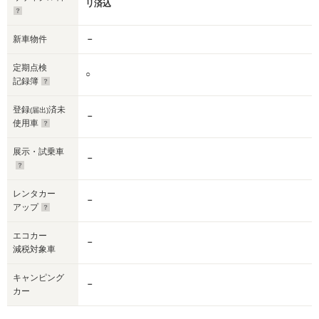
リ済込
新車物件
－
定期点検
○
記録簿
登録
済未
(届出)
－
使用車
展示・試乗車
－
レンタカー
－
アップ
エコカー
－
減税対象車
キャンピング
－
カー