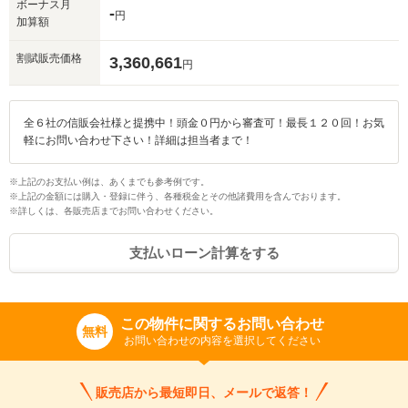
ボーナス月
-
円
加算額
割賦販売価格
3,360,661
円
全６社の信販会社様と提携中！頭金０円から審査可！最長１２０回！お気
軽にお問い合わせ下さい！詳細は担当者まで！
※上記のお支払い例は、あくまでも参考例です。
※上記の金額には購入・登録に伴う、各種税金とその他諸費用を含んでおります。
※詳しくは、各販売店までお問い合わせください。
支払いローン計算をする
この物件に関するお問い合わせ
無料
お問い合わせの内容を選択してください
販売店から最短即日、メールで返答！