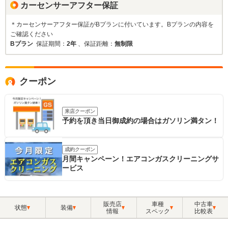
カーセンサーアフター保証
＊カーセンサーアフター保証がBプランに付いています。Bプランの内容を
ご確認ください
Bプラン
保証期間：
2年
、保証距離：
無制限
クーポン
来店クーポン
予約を頂き当日御成約の場合はガソリン満タン！
成約クーポン
月間キャンペーン！エアコンガスクリーニングサ
ービス
販売店
車種
中古車
状態
装備
情報
スペック
比較表