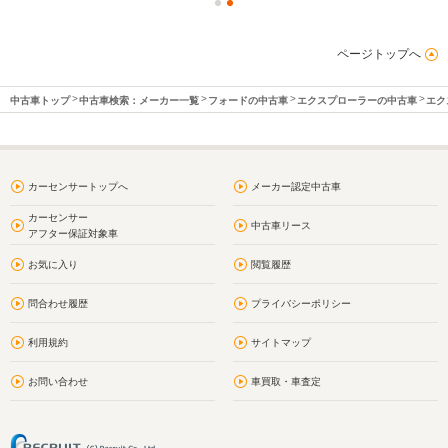
ページトップへ
中古車トップ
中古車検索：メーカー一覧
フォードの中古車
エクスプローラーの中古車
エク
カーセンサートップへ
メーカー認定中古車
カーセンサー
中古車リース
アフター保証対象車
お気に入り
閲覧履歴
問合わせ履歴
プライバシーポリシー
利用規約
サイトマップ
お問い合わせ
車買取・車査定