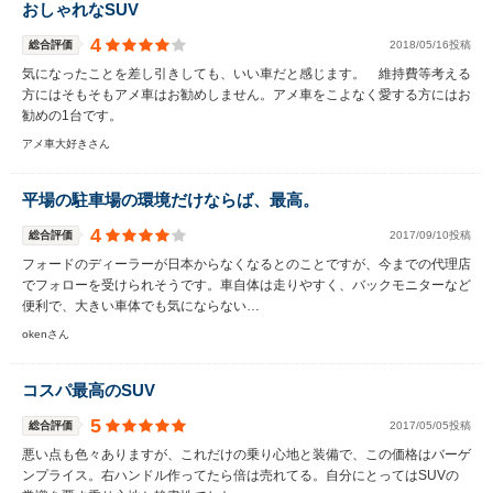
おしゃれなSUV
4
総合評価
2018/05/16投稿
気になったことを差し引きしても、いい車だと感じます。 維持費等考える
方にはそもそもアメ車はお勧めしません。アメ車をこよなく愛する方にはお
勧めの1台です。
アメ車大好きさん
平場の駐車場の環境だけならば、最高。
4
総合評価
2017/09/10投稿
フォードのディーラーが日本からなくなるとのことですが、今までの代理店
でフォローを受けられそうです。車自体は走りやすく、バックモニターなど
便利で、大きい車体でも気にならない…
okenさん
コスパ最高のSUV
5
総合評価
2017/05/05投稿
悪い点も色々ありますが、これだけの乗り心地と装備で、この価格はバーゲ
ンプライス。右ハンドル作ってたら倍は売れてる。自分にとってはSUVの