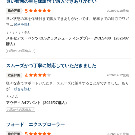
良い状態の車を保証付で購入できありがたい
5
総合評価
2026/07/15投稿
良い状態の車を保証付きで購入できありがたいです。納車までの対応でワガ
マ…
続きを読む
ｊｉｊｉｊｉさん
メルセデス・ベンツ CLSクラスシューティングブレークCLS400 （2026/07
購入）
お店からの返信あり
スムーズかつ丁寧に対応していただきました
4
総合評価
2026/07/12投稿
様々な点でサポートいただき、スムーズに納車することができました。あり
が…
続きを読む
ＲＫさん
アウディ A4アバント（2026/07購入）
お店からの返信あり
フォード エクスプローラー
5
総合評価
2026/07/11投稿