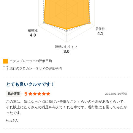
居住性
積載性
4.1
4.0
運転のしやすさ
3.0
エクスプローラーの評価平均
現行のクロカン・ＳＵＶの評価平均
とても良いクルマです！
5
総合評価
2022/01/10投稿
この車は、気になった点に挙げた些細なことぐらいの不満があるくらいで、
それ以上にたくさんの満足を与えてくれる車です。現行型にも乗ってみたか
ったです。
kozyさん