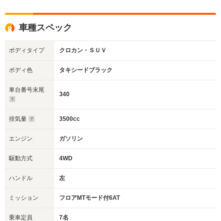
車種スペック
ボディタイプ
クロカン・ＳＵＶ
ボディ色
タキシードブラック
車台番号末尾
340
排気量
3500cc
エンジン
ガソリン
駆動方式
4WD
ハンドル
左
ミッション
フロアMTモード付6AT
乗車定員
7名