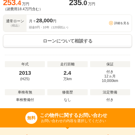
253
235
.4
.0
万円
万円
（諸費用
18.4
万円含む）
28,000
通常ローン
月々
円
詳細を見る
（税込）
頭金
0
円・
10
年（
120
回払い）
ローンについて相談する
年式
走行距離
保証
付き
2013
2.4
12ヵ月
(H25)
万
km
10,000km
車検有無
修復歴
法定整備
車検整備付
なし
付き
この物件に関するお問い合わせ
無料
お問い合わせの内容を選択してください