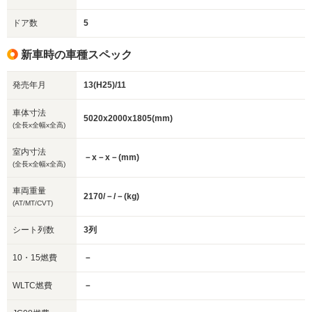
ドア数
5
新車時の車種スペック
発売年月
13(H25)/11
車体寸法
5020x2000x1805(mm)
(全長x全幅x全高)
室内寸法
－x－x－(mm)
(全長x全幅x全高)
車両重量
2170/－/－(kg)
(AT/MT/CVT)
シート列数
3列
10・15燃費
－
WLTC燃費
－