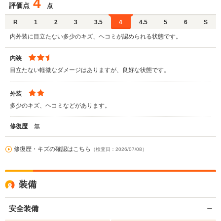
4
評価点
点
R
1
2
3
3.5
4
4.5
5
6
S
内外装に目立たない多少のキズ、ヘコミが認められる状態です。
内装
目立たない軽微なダメージはありますが、良好な状態です。
外装
多少のキズ、ヘコミなどがあります。
修復歴
無
修復歴・キズの確認はこちら
（検査日：2026/07/08）
装備
安全装備