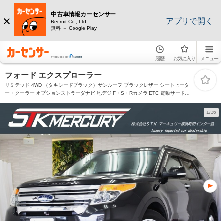
中古車情報カーセンサー
アプリで開く
Recruit Co., Ltd.
無料 － Google Play
履歴
お気に入り
メニュー
フォード エクスプローラー
リミテッド 4WD （タキシードブラック）サンルーフ ブラックレザー シートヒータ
ー・クーラー オプションストラーダナビ 地デジ F・S・Rカメラ ETC 電動サードシ
ート オートテールゲート HIDライト LEDフォグ 社外サイドステップ 保証書・取説・
スペアキ付
1/36