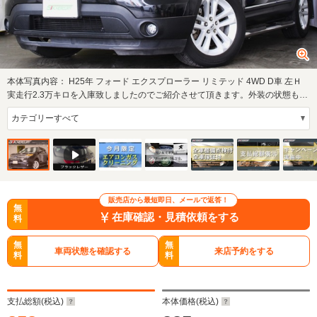
本体写真内容：
H25年 フォード エクスプローラー リミテッド 4WD D車 左Ｈ
実走行2.3万キロを入庫致しましたのでご紹介させて頂きます。外装の状態も目
立つ傷やへ…
販売店から最短即日、メールで返答！
無
在庫確認・見積依頼をする
料
無
無
車両状態を確認する
来店予約をする
料
料
支払総額(税込)
本体価格(税込)