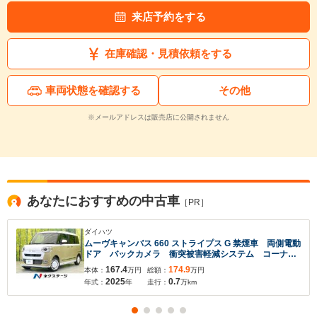
来店予約をする
在庫確認・見積依頼をする
車両状態を確認する
その他
※メールアドレスは販売店に公開されません
入力途中の情報を保存しますか？
※次回問い合わせをする際に自動入力されます
あなたにおすすめの中古車
※保存された情報は
90
日で破棄されます
［PR］
ダイハツ
いいえ
はい
ムーヴキャンバス 660 ストライプス G 禁煙車 両側電動
ドア バックカメラ 衝突被害軽減システム コーナー
センサー 前席シートヒーター スマートキー LEDヘ
167.4
174.9
本体：
万円
総額：
万円
ッド オートライト オートエアコン Bluetooth
2025
0.7
年式：
年
走行：
万km
LEDフォグ