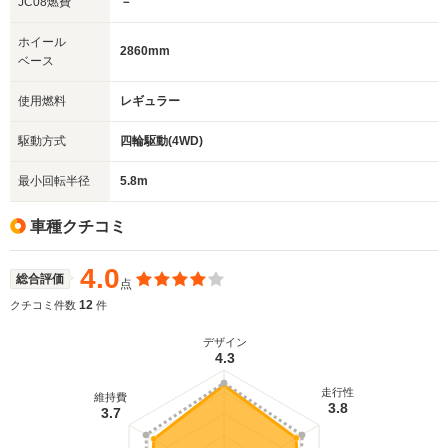
JC08燃費
－
ホイール
2860mm
ベース
使用燃料
レギュラー
駆動方式
四輪駆動(4WD)
最小回転半径
5.8m
車種クチコミ
4.0
総合評価
点
12
クチコミ件数
件
デザイン
4.3
走行性
維持費
3.8
3.7