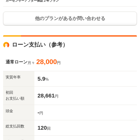
カーセンサーアフター保証２年プラン
他のプランがあるか問い合わせる
ローン支払い（参考）
28,000
通常ローン
月々
円
実質年率
5.9
%
初回
28,661
円
お支払い額
頭金
-
円
総支払回数
120
回