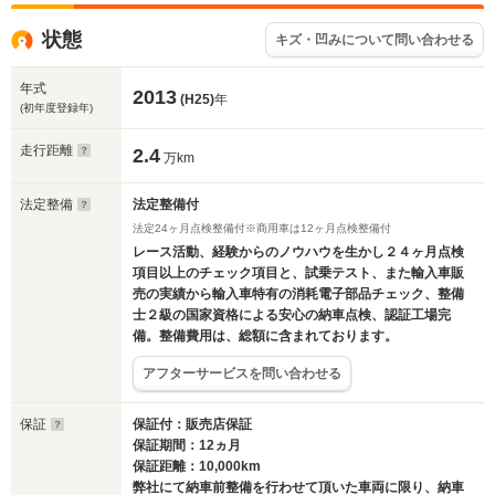
状態
キズ・凹みについて問い合わせる
年式
2013
(H25)
年
(初年度登録年)
走行距離
2.4
万km
法定整備
法定整備付
法定24ヶ月点検整備付※商用車は12ヶ月点検整備付
レース活動、経験からのノウハウを生かし２４ヶ月点検
項目以上のチェック項目と、試乗テスト、また輸入車販
売の実績から輸入車特有の消耗電子部品チェック、整備
士２級の国家資格による安心の納車点検、認証工場完
備。整備費用は、総額に含まれております。
アフターサービスを問い合わせる
保証
保証付：販売店保証
保証期間：12ヵ月
保証距離：10,000km
弊社にて納車前整備を行わせて頂いた車両に限り、納車