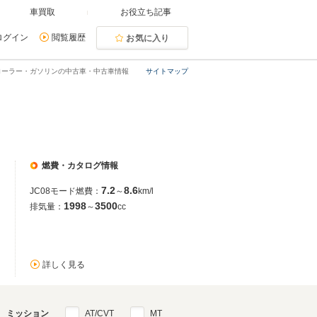
車買取
お役立ち記事
ログイン
閲覧履歴
お気に入り
ローラー・ガソリンの中古車・中古車情報
サイトマップ
燃費・カタログ情報
7.2
8.6
JC08モード燃費：
～
km/l
1998
3500
排気量：
～
cc
詳しく見る
ミッション
AT/CVT
MT