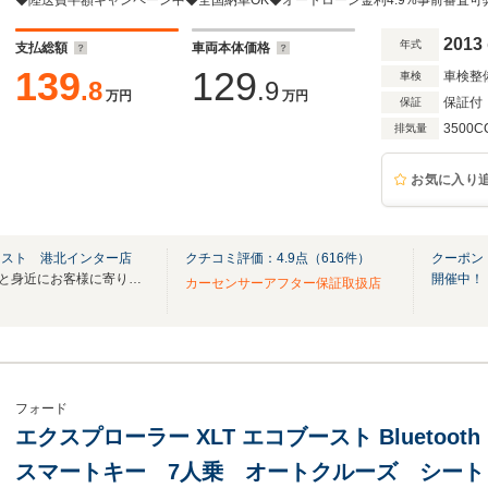
2013
年式
支払総額
車両本体価格
139
129
車検整
車検
.8
.9
万円
万円
保証付
保証
3500C
排気量
お気に入り
クスト 港北インター店
クチコミ評価：
4.9
点（
616
件）
クーポン
在庫120台以上！輸入車をもっと身近にお客様に寄り添ったご提案を致します。
開催中！
カーセンサーアフター保証取扱店
フォード
エクスプローラー XLT エコブースト Bluetoo
スマートキー 7人乗 オートクルーズ シート