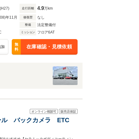
4.9
(H27)
万km
走行距離
R08)年11月
なし
修復歴
法定整備付
整備
C
フロア6AT
ミッション
無
在庫確認・見積依頼
追加
料
オンライン相談可
販売店保証
ロール バックカメラ ETC