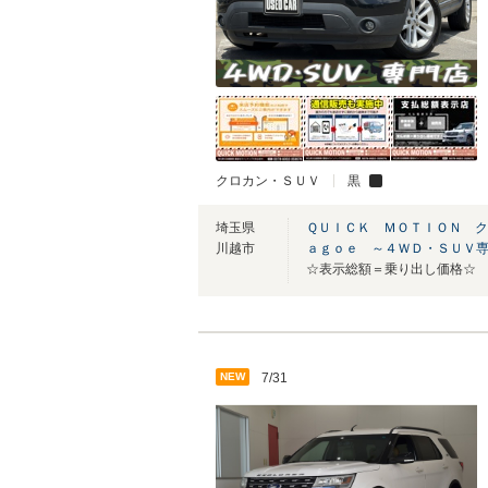
クロカン・ＳＵＶ
黒
埼玉県
ＱＵＩＣＫ ＭＯＴＩＯＮ ク
川越市
ａｇｏｅ ～４ＷＤ・ＳＵＶ
NEW
7/31