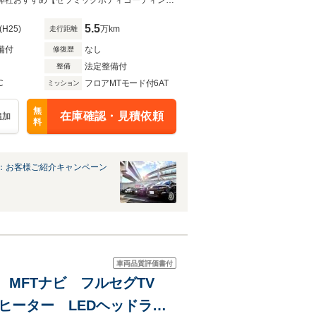
◆陸送費半額キャンペーン中◆全国納車OK◆オートローン金利4.9%事前審査可弊社おすすめ【セラミックボディコーティング】 ございます！是非この機会にご検討ください！
5.5
(H25)
万km
走行距離
備付
なし
修復歴
法定整備付
整備
C
フロアMTモード付6AT
ミッション
無
在庫確認・見積依頼
追加
料
：お客様ご紹介キャンペーン
車両品質評価書付
th MFTナビ フルセグTV
ヒーター LEDヘッドラン