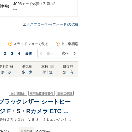
7.2
JC08モード燃費：
km/l
新車時)
---
エクスプローラー(フォード)の燃費
スライドショーで見る
中古車相場
2
3
4
前へ
次へ
最後
走行距離
排気量
車検
修復歴
多
少
多
少
付
無
無
有
360°
画像付
車両品質評価書付
販売店保証
 ブラックレザー シートヒー
F・S・Rカメラ ETC 電
LEDフォグ 社外サイドステ
支払総額には、法定点検費・診断機テスト費・保証費用等が含まれております。走行２万キロ台！Ｖ６ ３，５Ｌエンジン！サンルーフ！ブラックレザー！ＯＰストラーダナビ！全カメラ！
2.4
(H25)
万km
走行距離