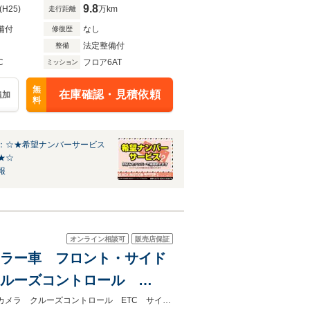
9.8
(H25)
万km
走行距離
備付
なし
修復歴
法定整備付
整備
C
フロア6AT
ミッション
無
在庫確認・見積依頼
追加
料
：☆★希望ナンバーサービス
★☆
報
オンライン相談可
販売店保証
ィーラー車 フロント・サイド
 クルーズコントロール
レザーシート 純正18AW スマートキー ブラインドスポットモニターバックカメラ クルーズコントロール ETC サイドモニター