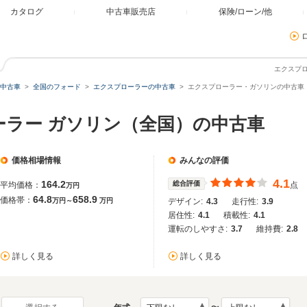
カタログ
中古車販売店
保険/ローン/他
エクスプ
中古車
全国のフォード
エクスプローラーの中古車
エクスプローラー・ガソリンの中古車
ーラー ガソリン（全国）の中古車
価格相場情報
みんなの評価
4.1
164.2
総合評価
平均価格：
点
万円
64.8
658.9
価格帯：
万円～
万円
デザイン:
4.3
走行性:
3.9
居住性:
4.1
積載性:
4.1
運転のしやすさ:
3.7
維持費:
2.8
詳しく見る
詳しく見る