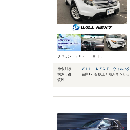
クロカン・ＳＵＶ
白
神奈川県
ＷＩＬＬＮＥＸＴ ウィルネ
横浜市都
筑区