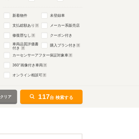
新着物件
未登録車
支払総額あり
メーカー系販売店
修復歴なし
クーポン付き
車両品質評価書
購入プラン付き
付き
カーセンサーアフター保証対象車
360
°画像付き車両
オンライン相談可
117
をクリア
台 検索する