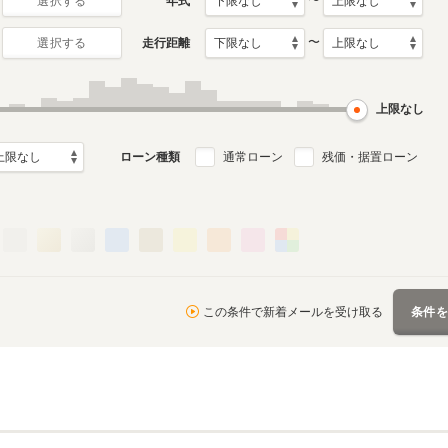
〜
年式
選択する
〜
走行距離
選択する
初代
月～2011年4月
1990年11月～2001年7月
ル
生産モデル
上限なし
ローン種類
通常ローン
残価・据置ローン
この条件で新着メールを受け取る
条件