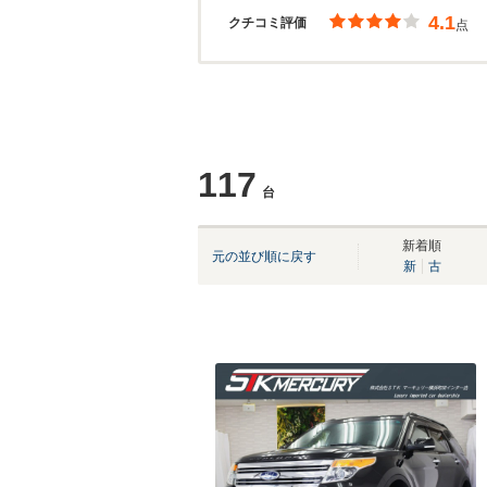
4.1
クチコミ評価
点
117
台
新着順
元の並び順に戻す
新
古