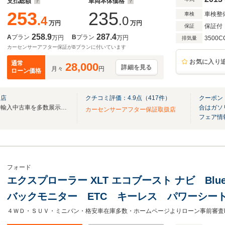
支払総額
車両本体価格
253
235
車検整
車検
.4
.0
万円
万円
保証付
保証
258.9
287.4
A
プラン
B
プラン
万円
万円
3500C
排気量
カーセンサーアフター保証がBプランに付いています
お気に入り
通常
28,000
詳細を見る
月々
円
ローン価格
ー店
クチコミ評価：
4.9
点（
417
件）
クーポン
在庫台数約６０台！厳選された輸入中古車を多数展示中！東名横浜町田ICより車で５分！
合はガソ
カーセンサーアフター保証取扱店
フェア情
フォード
エクスプローラー XLT エコブースト ナビ Blu
バックモニター ETC キーレス パワーシ
シートヒーター 前後ドライブレコーダー ア