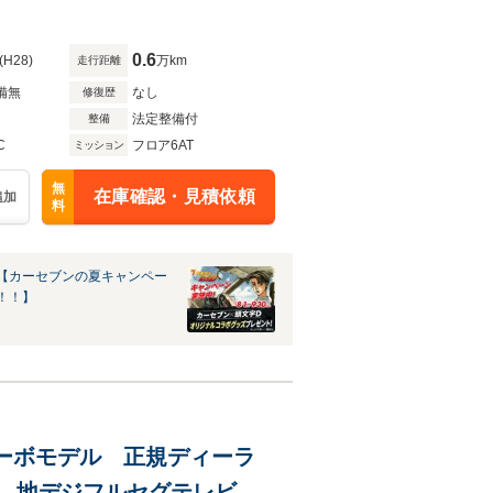
0.6
(H28)
万km
走行距離
備無
なし
修復歴
法定整備付
整備
C
フロア6AT
ミッション
無
在庫確認・見積依頼
追加
料
【カーセブンの夏キャンペー
！！】
Cターボモデル 正規ディーラ
ビ 地デジフルセグテレビ