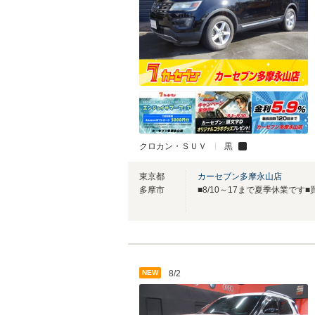
クロカン・ＳＵＶ
黒
東京都
カーセブン多摩永山店
多摩市
NEW
8/2