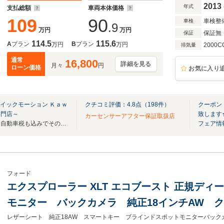
ルーフレール 取説
2013
年式
支払総額
車両本体価格
109
90
車検整
車検
.9
万円
万円
保証無
保証
114.5
115.6
A
プラン
B
プラン
万円
万円
2000C
排気量
通常
16,800
詳細を見る
月々
円
ローン価格
お気に入り
イックモーション Ｋａｗ
クチコミ評価：
4.8
点（
198
件）
クーポン
専門店～
致します
カーセンサーアフター保証取扱店
☆表示総額＝乗り出し価格☆ 自動車税も込みでその他諸費用は掛かりません。
フェア情
フォード
エクスプローラー XLT エコブースト 正規デ
モニター バックカメラ 純正18インチAW
2WD レザーシート