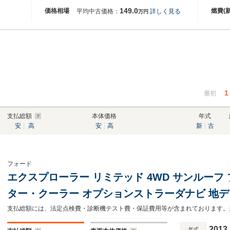
149.0
価格相場
燃費(
平均中古価格：
詳しく見る
万円
1
最初
支払総額
本体価格
年式
安
高
安
高
新
古
フォード
エクスプローラー リミテッド 4WD サンルーフ
ター・クーラー オプションストラーダナビ 地デジ 
動サードシート オートテールゲート HIDライト 
ップ 保証書・取説・スペアキ付
2013
年式