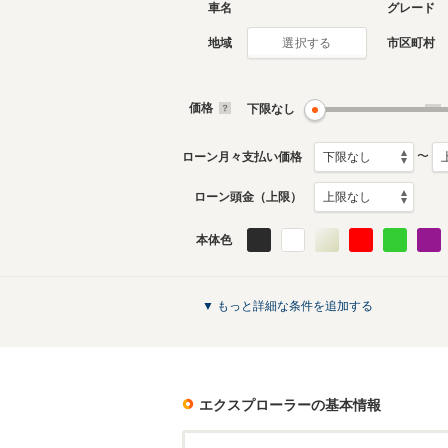
車名
グレード
地域
市区町村
選択する
現行
2代目
2011年5月～生産中
2001年8
生産モデ
価格
下限なし
エクスプローラーのカタログを見る
〜
ローン月々支払い価格
ローン頭金（上限）
本体色
▼ もっと詳細な条件を追加する
エクスプローラー
の基本情報