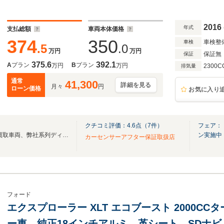
プ
2016
年式
支払総額
車両本体価格
374
350
車検整
車検
.5
.0
万円
万円
保証無
保証
375.6
392.1
A
プラン
B
プラン
万円
万円
2300C
排気量
通常
41,300
詳細を見る
月々
円
ローン価格
お気に入り
クチコミ評価：
4.6
点（
7
件）
フェア：
■8/10～17まで夏季休業です■買取車両、弊社系列ディーラーからの下取車両をご提供■
ン実施中
カーセンサーアフター保証取扱店
フォード
エクスプローラー XLT エコブースト 2000C
ー車 純正18インチアルミ 革シート SDナ