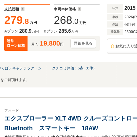
2015
年式
支払総額
車両本体価格
279
268
2026(
車検
.8
.0
万円
万円
保証付
保証
280.9
285.6
A
プラン
B
プラン
万円
万円
2300C
排気量
通常
19,800
詳細を見る
月々
円
ローン価格
お気に入り
つくば／キャデラック・シ
クチコミ評価：
5
点（
6
件）
ー
種をご覧頂けます。
フォード
エクスプローラー XLT 4WD クルーズコント
Bluetooth スマートキー 18AW