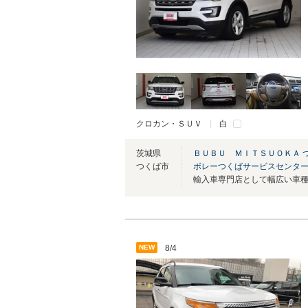
クロカン・ＳＵＶ
白
茨城県
ＢＵＢＵ ＭＩＴＳＵＯＫＡ 
つくば市
ボレーつくばサービスセンタ
輸入車専門店として幅広い車
NEW
8/4