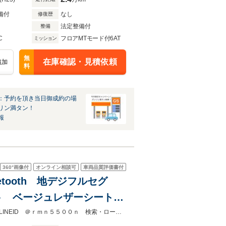
備付
なし
修復歴
法定整備付
整備
C
フロアMTモード付6AT
ミッション
無
在庫確認・見積依頼
追加
料
：予約を頂き当日御成約の場
リン満タン！
報
360°
画像付
オンライン相談可
車両品質評価書付
etooth 地デジフルセグ
ート ベージュレザーシート
ルミ スペアキー 記録簿
４ＷＤ・ＳＵＶ・ミニバン・格安車在庫多数・ホームページよりローン事前審査LINEID ＠ｒｍｎ５５００ｎ 検索・ローンが難しいお客様も通している実績多数有・自社ローンはありません