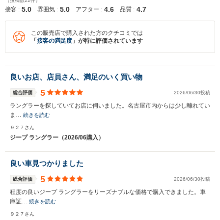
（投稿数22件）
5.0
5.0
4.6
4.7
接客 :
雰囲気 :
アフター :
品質 :
この販売店で購入された方のクチコミでは
「
接客の満足度
」が特に評価されています
良いお店、店員さん、満足のいく買い物
5
総合評価
2026/06/30投稿
ラングラーを探していてお店に伺いました。名古屋市内からは少し離れてい
ま…
続きを読む
９２７さん
ジープ ラングラー（2026/06購入）
良い車見つかりました
5
総合評価
2026/06/30投稿
程度の良いジープ ラングラーをリーズナブルな価格で購入できました。車
庫証…
続きを読む
９２７さん