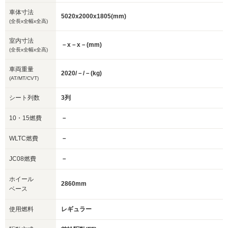
車体寸法
5020x2000x1805(mm)
(全長x全幅x全高)
室内寸法
－x－x－(mm)
(全長x全幅x全高)
車両重量
2020/－/－(kg)
(AT/MT/CVT)
シート列数
3列
10・15燃費
－
WLTC燃費
－
JC08燃費
－
ホイール
2860mm
ベース
使用燃料
レギュラー