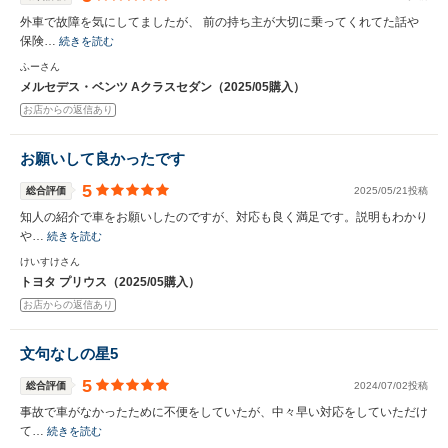
外車で故障を気にしてましたが、 前の持ち主が大切に乗ってくれてた話や
保険…
続きを読む
ふーさん
メルセデス・ベンツ Aクラスセダン（2025/05購入）
お店からの返信あり
お願いして良かったです
5
総合評価
2025/05/21投稿
知人の紹介で車をお願いしたのですが、対応も良く満足です。説明もわかり
や…
続きを読む
けいすけさん
トヨタ プリウス（2025/05購入）
お店からの返信あり
文句なしの星5
5
総合評価
2024/07/02投稿
事故で車がなかったために不便をしていたが、中々早い対応をしていただけ
て…
続きを読む