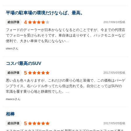
平場の駐車場の環境だけならば、最高。
4
総合評価
2017/09/10投稿
フォードのディーラーが日本からなくなるとのことですが、今までの代理店
でフォローを受けられそうです。車自体は走りやすく、バックモニターなど
便利で、大きい車体でも気にならない…
okenさん
コスパ最高のSUV
5
総合評価
2017/05/05投稿
悪い点も色々ありますが、これだけの乗り心地と装備で、この価格はバーゲ
ンプライス。右ハンドル作ってたら倍は売れてる。自分にとってはSUVの
常識を覆す乗り心地と静粛性でした。…
mascoさん
相棒
5
総合評価
2017/05/05投稿