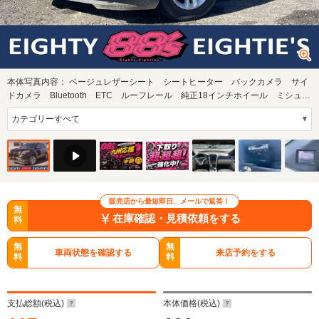
本体写真内容：
ベージュレザーシート シートヒーター バックカメラ サイ
ドカメラ Bluetooth ETC ルーフレール 純正18インチホイール ミシュラ
ンタイヤ …
販売店から最短即日、メールで返答！
無
在庫確認・見積依頼をする
料
無
無
車両状態を確認する
来店予約をする
料
料
支払総額(税込)
本体価格(税込)