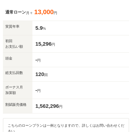
13,000
通常ローン
月々
円
実質年率
5.9
%
初回
15,296
円
お支払い額
頭金
-
円
総支払回数
120
回
ボーナス月
-
円
加算額
割賦販売価格
1,562,296
円
こちらのローンプランは一例となりますので、詳しくはお問い合わせくだ
さい。