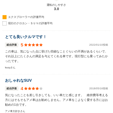
運転のしやすさ
3.0
エクスプローラーの評価平均
現行のクロカン・ＳＵＶの評価平均
とても良いクルマです！
5
総合評価
2022/01/10投稿
この車は、気になった点に挙げた些細なことぐらいの不満があるくらいで、
それ以上にたくさんの満足を与えてくれる車です。現行型にも乗ってみたか
ったです。
kozyさん
おしゃれなSUV
4
総合評価
2018/05/16投稿
気になったことを差し引きしても、いい車だと感じます。 維持費等考える
方にはそもそもアメ車はお勧めしません。アメ車をこよなく愛する方にはお
勧めの1台です。
アメ車大好きさん