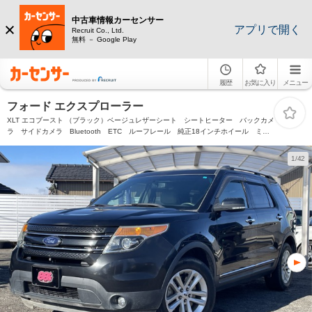
中古車情報カーセンサー
アプリで開く
Recruit Co., Ltd.
無料 － Google Play
履歴
お気に入り
メニュー
フォード エクスプローラー
XLT エコブースト （ブラック）ベージュレザーシート シートヒーター バックカメ
ラ サイドカメラ Bluetooth ETC ルーフレール 純正18インチホイール ミシ
ュランタイヤ 革巻きステアリング クルーズコントロール HIDヘッド
1/42