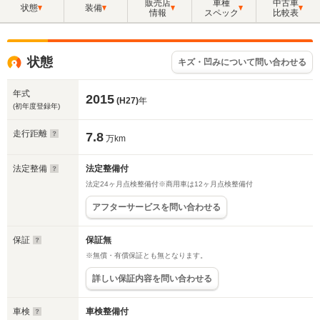
販売店
車種
中古車
状態
装備
情報
スペック
比較表
状態
キズ・凹みについて問い合わせる
年式
2015
(H27)
年
(初年度登録年)
走行距離
7.8
万km
法定整備
法定整備付
法定24ヶ月点検整備付※商用車は12ヶ月点検整備付
アフターサービスを問い合わせる
保証
保証無
※無償・有償保証とも無となります。
詳しい保証内容を問い合わせる
車検
車検整備付