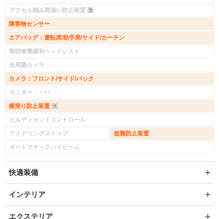
アクセル踏み間違い防止装置
障害物センサー
エアバッグ：運転席/助手席/サイド/カーテン
頸部衝撃緩和ヘッドレスト
全周囲カメラ
カメラ：フロント/サイド/バック
モニター：－/－
横滑り防止装置
ヒルディセントコントロール
アイドリングストップ
盗難防止装置
オートマチックハイビーム
快適装備
インテリア
エクステリア