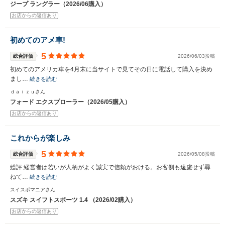
ジープ ラングラー（2026/06購入）
お店からの返信あり
初めてのアメ車!
5
総合評価
2026/06/03投稿
初めてのアメリカ車を4月末に当サイトで見てその日に電話して購入を決め
まし…
続きを読む
ｄａｉｚｕさん
フォード エクスプローラー（2026/05購入）
お店からの返信あり
これからが楽しみ
5
総合評価
2026/05/08投稿
総評:経営者は若いが人柄がよく誠実で信頼がおける。お客側も遠慮せず尋
ねて…
続きを読む
スイスポマニアさん
スズキ スイフトスポーツ 1.4 （2026/02購入）
お店からの返信あり