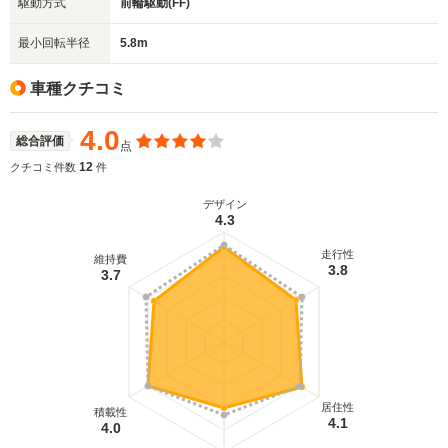
駆動方式
前輪駆動(FF)
最小回転半径
5.8m
車種クチコミ
4.0
総合評価
点
12
クチコミ件数
件
デザイン
4.3
走行性
維持費
3.8
3.7
居住性
積載性
4.1
4.0