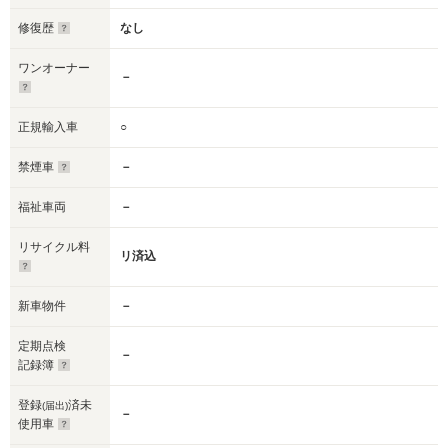
修復歴
なし
ワンオーナー
－
正規輸入車
○
禁煙車
－
福祉車両
－
リサイクル料
リ済込
新車物件
－
定期点検
－
記録簿
登録
済未
(届出)
－
使用車