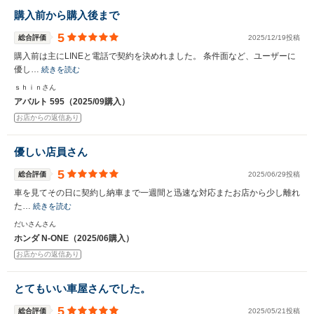
購入前から購入後まで
5
総合評価
2025/12/19投稿
購入前は主にLINEと電話で契約を決めれました。 条件面など、ユーザーに
優し…
続きを読む
ｓｈｉｎさん
アバルト 595（2025/09購入）
お店からの返信あり
優しい店員さん
5
総合評価
2025/06/29投稿
車を見てその日に契約し納車まで一週間と迅速な対応またお店から少し離れ
た…
続きを読む
だいさんさん
ホンダ N-ONE（2025/06購入）
お店からの返信あり
とてもいい車屋さんでした。
5
総合評価
2025/05/21投稿