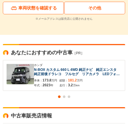
車両状態を確認する
その他
※メールアドレスは販売店に公開されません
あなたにおすすめの中古車
［PR］
ホンダ
N-BOX カスタム 660 L 4WD 純正ナビ 純正エンスタ
純正前後ドラレコ フルセグ リアカメラ LEDフォ
グ ETC
173.8
181.2
本体：
万円
総額：
万円
2023
3.2
年式：
年
走行：
万km
中古車販売店情報