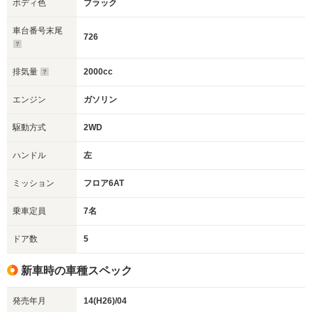
ボディ色
ブラック
車台番号末尾
726
排気量
2000cc
エンジン
ガソリン
駆動方式
2WD
ハンドル
左
ミッション
フロア6AT
乗車定員
7名
ドア数
5
新車時の車種スペック
発売年月
14(H26)/04