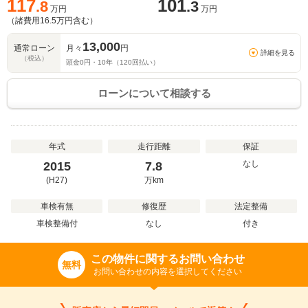
117
101
.8
.3
万円
万円
（諸費用
16.5
万円含む）
13,000
通常ローン
月々
円
詳細を見る
（税込）
頭金
0
円・
10
年（
120
回払い）
ローンについて相談する
年式
走行距離
保証
なし
2015
7.8
(H27)
万
km
車検有無
修復歴
法定整備
車検整備付
なし
付き
この物件に関するお問い合わせ
無料
お問い合わせの内容を選択してください