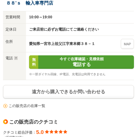
８８’ｓ 輸入車専門店
営業時間
10:00～19:00
定休日
ご来店前に必ずお電話にてご連絡ください
住所
愛知県一宮市上祖父江字東本郷３８－１
MAP
入力途中の情報を保存しますか？
電話
※次回問い合わせをする際に自動入力されます
今すぐ在庫確認・見積依頼
無
電話する
料
※保存された情報は
90
日で破棄されます
※一部ダイヤル回線、IP電話、光電話は利用できません
いいえ
はい
遠方から購入できるか問い合わせる
この販売店の在庫一覧
この販売店のクチコミ
5.0
クチコミ総合評価：