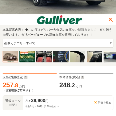
本体写真内容：
◆この度はガリバー大分店の在庫をご覧頂きまして、有り難う
御座います。ガリバーグループの新鮮在庫を販売しております！
支払総額(税込)
本体価格(税込)
257
248
.8
.2
万円
万円
（諸費用
9.6
万円含む）
29,900
通常ローン
月々
円
詳細を見る
（税込）
頭金
0
円・
10
年（
120
回払い）