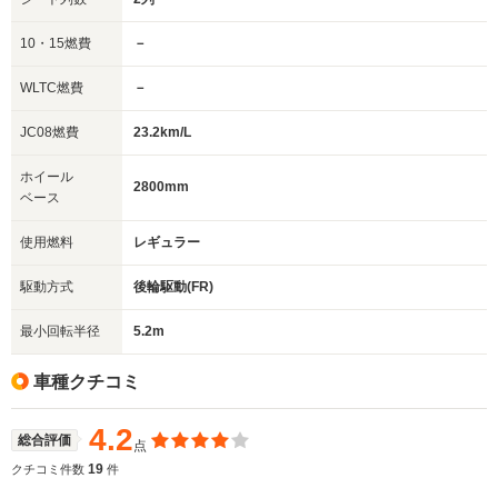
10・15燃費
－
WLTC燃費
－
JC08燃費
23.2km/L
ホイール
2800mm
ベース
使用燃料
レギュラー
駆動方式
後輪駆動(FR)
最小回転半径
5.2m
車種クチコミ
4.2
総合評価
点
19
クチコミ件数
件