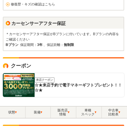
修復歴・キズの確認はこちら
カーセンサーアフター保証
＊カーセンサーアフター保証がBプランに付いています。Bプランの内容を
ご確認ください
Bプラン
保証期間：
3年
、保証距離：
無制限
クーポン
来店クーポン
☆★来店予約で電子マネーギフトプレゼント！！
☆★
販売店
車種
中古車
状態
装備
情報
スペック
比較表