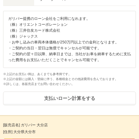
ガリバー提携のローン会社をご利用になれます。
（株）オリエントコーポレーション
（株）三井住友カード株式会社
（株）ジャックス
・お申し込みの車両本体価格が250万円以上での金利となります。
・ご契約の当日・翌日は無償でキャンセルが可能です。
・ご契約の翌々日以降、納車日までは、当社がお車を納車するために支払
った費用をお支払いただくことでキャンセル可能です。
※上記のお支払い例は、あくまでも参考例です。
※上記の金額には購入・登録に伴う、各種税金とその他諸費用を含んでおります。
※詳しくは、各販売店までお問い合わせください。
支払いローン計算をする
[販売店名] ガリバー 大分店
[住所] 大分県大分市