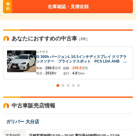
無
在庫確認・見積依頼
料
あなたにおすすめの中古車
［PR］
レクサス
IS 300h バージョンL 10.3インチディスプレイ クリアラ
ンスソナー ブラインドスポット PCS LDA AHB 本
革シート 前席シートヒーター&クーラー 17inchAW
288.0
299.8
本体：
万円
総額：
万円
電動リアサンシェード カードキー
2018
4.8
年式：
年
走行：
万km
入力途中の情報を保存しますか？
中古車販売店情報
※次回問い合わせをする際に自動入力されます
※保存された情報は
90
日で破棄されます
ガリバー 大分店
いいえ
はい
営業時間
店舗営業時間10:00～20:00 電話受付時間00:00～23:59