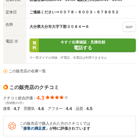
定休日
ご連絡ください⇒００７８－６００３－６７８６５２
住所
大分県大分市大字下郡３０８４ー６
MAP
電話
今すぐ在庫確認・見積依頼
無
電話する
料
※一部ダイヤル回線、IP電話、光電話は利用できません
この販売店の在庫一覧
この販売店のクチコミ
4.3
クチコミ総合評価：
（投稿数21件）
4.7
4.6
4.4
4.5
接客 :
雰囲気 :
アフター :
品質 :
この販売店で購入された方のクチコミでは
「
接客の満足度
」が特に評価されています