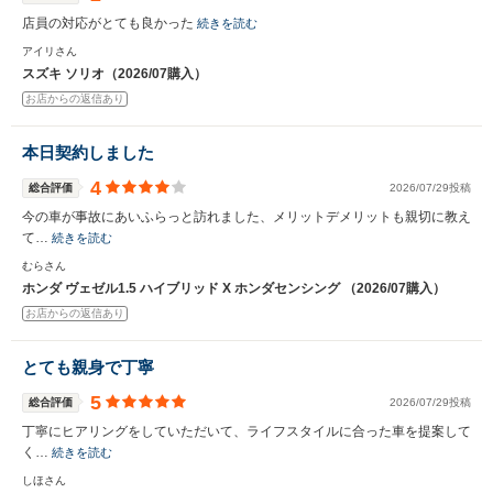
店員の対応がとても良かった
続きを読む
アイリさん
スズキ ソリオ（2026/07購入）
お店からの返信あり
本日契約しました
4
総合評価
2026/07/29投稿
今の車が事故にあいふらっと訪れました、メリットデメリットも親切に教え
て…
続きを読む
むらさん
ホンダ ヴェゼル1.5 ハイブリッド X ホンダセンシング （2026/07購入）
お店からの返信あり
とても親身で丁寧
5
総合評価
2026/07/29投稿
丁寧にヒアリングをしていただいて、ライフスタイルに合った車を提案して
く…
続きを読む
しほさん