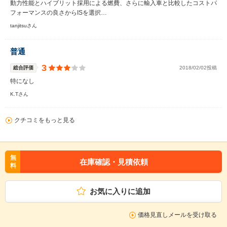
動力性能とハイブリット採用による燃費、さらに輸入車と比較したコストパ
フォーマンスの良さからISを選択…
tanjitsuさん
普通
3
総合評価
2018/02/02投稿
特になし
K.Tさん
クチコミをもっと見る
無
在庫確認・見積依頼
料
お気に入りに追加
価格見直しメールを受け取る