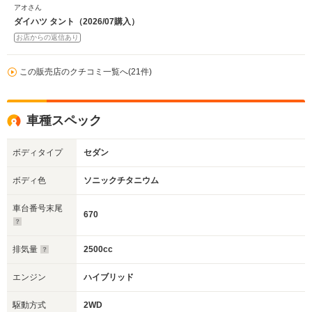
アオさん
ダイハツ タント（2026/07購入）
お店からの返信あり
この販売店のクチコミ一覧へ(21件)
車種スペック
ボディタイプ
セダン
ボディ色
ソニックチタニウム
車台番号末尾
670
排気量
2500cc
エンジン
ハイブリッド
駆動方式
2WD