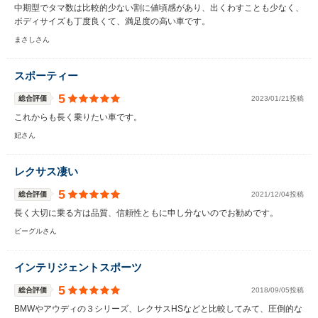
中期型でタマ数は比較的少ない割に値頃感があり、出くわすことも少なく、
ボディサイズも丁度良くて、満足度の高い車です。
まさしさん
スポーティー
5
総合評価
2023/01/21投稿
これからも長く乗りたい車です。
妃さん
レクサス凄い
5
総合評価
2021/12/04投稿
長く大切に乗る方は品質、信頼性ともに申し分ないのでお勧めです。
ビーグルさん
インテリジェントスポーツ
5
総合評価
2018/09/05投稿
BMWやアウディの３シリーズ、レクサスHSなどと比較してみて、圧倒的な