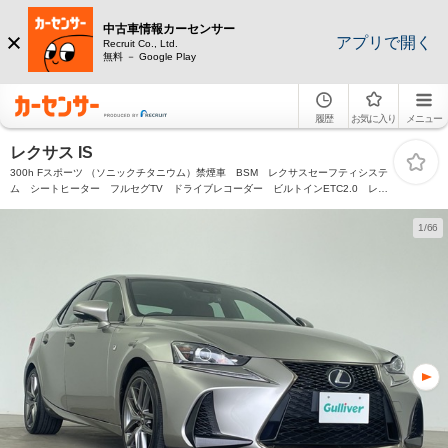
中古車情報カーセンサー
アプリで開く
Recruit Co., Ltd.
無料 － Google Play
履歴
お気に入り
メニュー
レクサス IS
300h Fスポーツ （ソニックチタニウム）禁煙車 BSM レクサスセーフティシステ
ム シートヒーター フルセグTV ドライブレコーダー ビルトインETC2.0 レー
ダークルーズコントロール バックカメラ 純正アルミホイール オートハイビーム
1/66