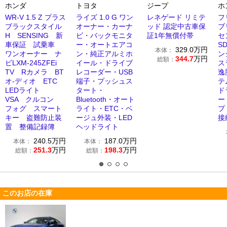
ホンダ
トヨタ
ジープ
ホ
WR-V 1.5 Z プラス
ライズ 1.0 G ワン
レネゲード リミテ
フ
ブラックスタイル
オーナー・カーナ
ッド 認定中古車保
ブ
H SENSING 新
ビ・バックモニタ
証1年無償付帯
セ
車保証 試乗車
ー・オートエアコ
S
329.0
万円
本体：
ワンオーナー ナ
ン・純正アルミホ
ン
344.7
万円
総額：
ビLXM-245ZFEi
イール・ドライブ
ス
TV Rカメラ BT
レコーダー・USB
逸
オ-ディオ ETC
端子・プッシュス
テ
LEDライト
タート・
ド
VSA クルコン
Bluetooth・オート
ー
フォグ スマート
ライト・ETC・ベ
プ 
キー 盗難防止装
ージュ外装・LED
接
置 整備記録簿
ヘッドライト
240.5
万円
187.0
万円
本体：
本体：
251.3
万円
198.3
万円
総額：
総額：
このお店の在庫