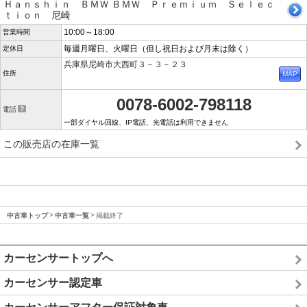
Ｈａｎｓｈｉｎ ＢＭＷ ＢＭＷ Ｐｒｅｍｉｕｍ Ｓｅｌｅｃ
ｔｉｏｎ 尼崎
10:00～18:00
営業時間
毎週月曜日、火曜日（但し祝日および月末は除く）
定休日
兵庫県尼崎市大西町３－３－２３
住所
0078-6002-798118
電話
一部ダイヤル回線、IP電話、光電話は利用できません
この販売店の在庫一覧
中古車トップ
中古車一覧
掲載終了
カーセンサートップへ
カーセンサー認定車