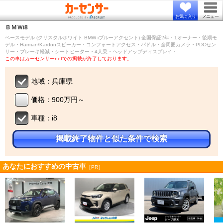
お気に入り
メニュー
ＢＭＷ
i8
ベースモデル (クリスタルホワイト BMW iブルーアクセント) 全国保証2年・1オーナー・後期モ
デル・Harman/Kardonスピーカー・コンフォートアクセス・パドル・全周囲カメラ・PDCセン
サー・ブレーキ軽減・シートヒーター・4人乗・ヘッドアップディスプレイ・
この車はカーセンサーnetでの掲載が終了しております。
地域：兵庫県
価格：900万円～
車種：i8
掲載終了物件と似た条件で検索
あなたにおすすめの中古車
［PR］