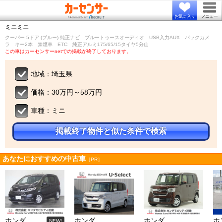
お気に入り
メニュー
ミニ
ミニ
クーパー 5ドア (ブルー) 純正ナビ ブルートゥースオーディオ USB入力AUX バックカメ
ラ キー2本 禁煙車 ETC 純正アルミ175/65/15タイヤ5分山
この車はカーセンサーnetでの掲載が終了しております。
地域：埼玉県
価格：30万円～58万円
車種：ミニ
掲載終了物件と似た条件で検索
あなたにおすすめの中古車
［PR］
ホンダ
ホンダ
ホンダ
ホ
NEW!