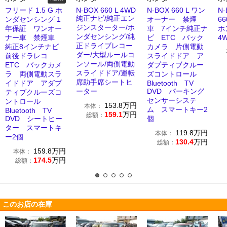
フリード 1.5 G ホ
N-BOX 660 L 4WD
N-BOX 660 L ワン
N
純正ナビ/純正エン
ンダセンシング 1
オーナー 禁煙
66
ジンスターター/ホ
年保証 ワンオー
車 7インチ純正ナ
ホ
ンダセンシング/純
ナー車 禁煙車
ビ ETC バック
4
正ドライブレコー
純正8インチナビ
カメラ 片側電動
ダー/大型ルールコ
前後ドラレコ
スライドドア ア
ンソール/両側電動
ETC バックカメ
ダプティブクルー
スライドドア/運転
ラ 両側電動スラ
ズコントロール
席助手席シートヒ
イドドア アダプ
Bluetooth TV
ーター
DVD パーキング
ティブクルーズコ
センサーシステ
ントロール
153.8
万円
本体：
ム スマートキー2
Bluetooth TV
159.1
万円
総額：
DVD シートヒー
個
ター スマートキ
119.8
万円
本体：
ー2個
130.4
万円
総額：
159.8
万円
本体：
174.5
万円
総額：
このお店の在庫