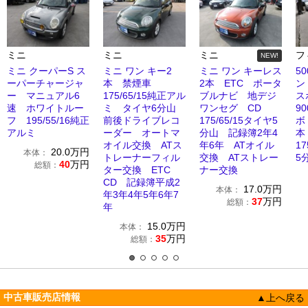
ミニ
ミニ
ミニ
フ
NEW!
ミニ クーパーS ス
ミニ ワン キー2
ミニ ワン キーレス
5
ーパーチャージャ
本 禁煙車
2本 ETC ポータ
ン
ー マニュアル6
175/65/15純正アル
ブルナビ 地デジ
ス
速 ホワイトルー
ミ タイヤ6分山
ワンセグ CD
9
フ 195/55/16純正
前後ドライブレコ
175/65/15タイヤ5
ボ
アルミ
ーダー オートマ
分山 記録簿2年4
本
オイル交換 ATス
年6年 ATオイル
1
20.0
万円
本体：
トレーナーフィル
交換 ATストレー
5
40
万円
総額：
ター交換 ETC
ナー交換
CD 記録簿平成2
17.0
万円
本体：
年3年4年5年6年7
37
万円
総額：
年
15.0
万円
本体：
35
万円
総額：
中古車販売店情報
▲上へ戻る