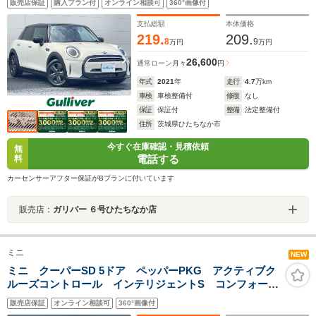
販売店保証
購入プラン付
オンライン相談可
360°画像付
ライト オートライト オートワイパー 16インチAW
バックセンサー
支払総額
本体価格
219.
209.
8
9
万円
万円
26,600
通常ローン
月々
円
年式
2021
年
走行
4.7
万km
車検
車検整備付
修復
なし
保証
保証付
整備
法定整備付
住所
茨城県ひたちなか市
今すぐ在庫確認・見積依頼
無
電話する
料
カーセンサーアフター保証がBプランに付いています
販売店：
ガリバー ６号ひたちなか店
ミニ
NEW
ミニ クーパーSD 5ドア ペッパーPKG アクティブク
ルーズコントロール インテリジェントS コンフォート
A 純正ナビ バックカメラ ETC コーナーセンサー
販売店保証
オンライン相談可
360°画像付
LEDヘッドライト オートライト 純正17インチAW ス