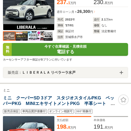
237.
230.
1
8
万円
万円
26,300
通常ローン
月々
円
年式
2022
年
走行
2.1
万km
車検
'27/01
修復
なし
保証
保証付
整備
法定整備付
住所
茨城県水戸市
今すぐ在庫確認・見積依頼
無
電話する
料
カーセンサーアフター保証がBプランに付いています
販売店：
ＬＩＢＥＲＡＬＡ リベラーラ水戸
ミニ
ミニ クーパーSD 3ドア スタジオスタイルPKG ペッ
パーPKG MINIエキサイトメントPKG 半革シート ハ
ーマンカードン インテリジェントS コンフォートA
販売店保証
車両品質評価書付
オンライン相談可
360°画像付
純正ナビ バックカメラ シートヒーター LEDヘッド
ライトスマートキー Pスタート
支払総額
本体価格
198.
191.
8
8
万円
万円