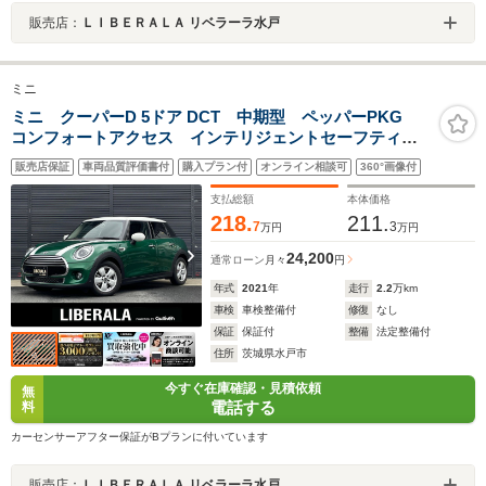
販売店：
ＬＩＢＥＲＡＬＡ リベラーラ水戸
ミニ
ミニ クーパーD 5ドア DCT 中期型 ペッパーPKG
コンフォートアクセス インテリジェントセーフティ
純正ナビ 社外地デジTV BT USB リアビューカメ
販売店保証
車両品質評価書付
購入プラン付
オンライン相談可
360°画像付
ラ PDC パ-クアシスト LEDヘッドライト マルチフ
ァンクションステア ドラレコ ETC
支払総額
本体価格
218.
211.
7
3
万円
万円
24,200
通常ローン
月々
円
年式
2021
年
走行
2.2
万km
車検
車検整備付
修復
なし
保証
保証付
整備
法定整備付
住所
茨城県水戸市
今すぐ在庫確認・見積依頼
無
電話する
料
カーセンサーアフター保証がBプランに付いています
販売店：
ＬＩＢＥＲＡＬＡ リベラーラ水戸