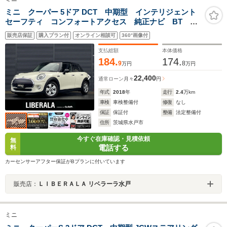
ミニ クーパー 5ドア DCT 中期型 インテリジェント
セーフティ コンフォートアクセス 純正ナビ BT
USB リアビューカメラ 前後PDC LEDヘッドライ
販売店保証
購入プラン付
オンライン相談可
360°画像付
ト オートライト ルーフ&ドアミラーキャップ黒
ETC アームレスト 純15inAW 禁煙車
支払総額
本体価格
184.
174.
9
8
万円
万円
22,400
通常ローン
月々
円
年式
2018
年
走行
2.4
万km
車検
車検整備付
修復
なし
保証
保証付
整備
法定整備付
住所
茨城県水戸市
今すぐ在庫確認・見積依頼
無
電話する
料
カーセンサーアフター保証がBプランに付いています
販売店：
ＬＩＢＥＲＡＬＡ リベラーラ水戸
ミニ