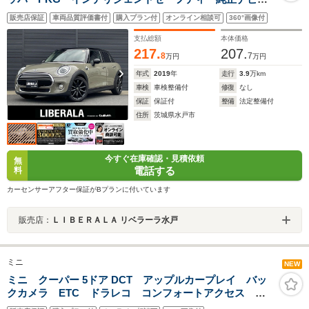
バックカメラ BT USB LED UnionJackテールライ
販売店保証
車両品質評価書付
購入プラン付
オンライン相談可
360°画像付
ト PDC 純正17インチAW スタッドレスタイヤ付き
支払総額
本体価格
217.
207.
8
7
万円
万円
年式
2019
年
走行
3.9
万km
車検
車検整備付
修復
なし
保証
保証付
整備
法定整備付
住所
茨城県水戸市
今すぐ在庫確認・見積依頼
無
電話する
料
カーセンサーアフター保証がBプランに付いています
販売店：
ＬＩＢＥＲＡＬＡ リベラーラ水戸
ミニ
NEW
ミニ クーパー 5ドア DCT アップルカープレイ バッ
クカメラ ETC ドラレコ コンフォートアクセス ア
クティブクルーズ インテリジェントセーフティ LED