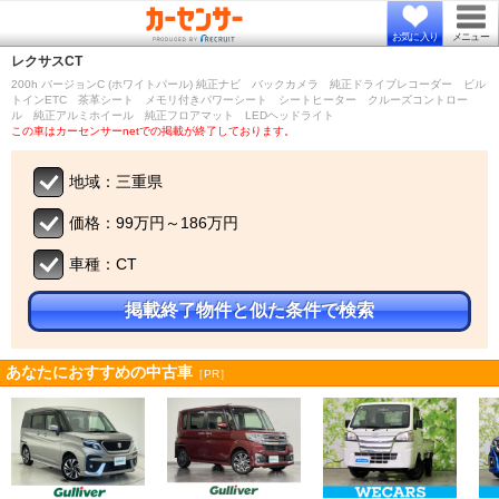
お気に入り
メニュー
レクサス
CT
200h バージョンC (ホワイトパール) 純正ナビ バックカメラ 純正ドライブレコーダー ビル
トインETC 茶革シート メモリ付きパワーシート シートヒーター クルーズコントロー
ル 純正アルミホイール 純正フロアマット LEDヘッドライト
この車はカーセンサーnetでの掲載が終了しております。
地域：三重県
価格：99万円～186万円
車種：CT
掲載終了物件と似た条件で検索
あなたにおすすめの中古車
［PR］