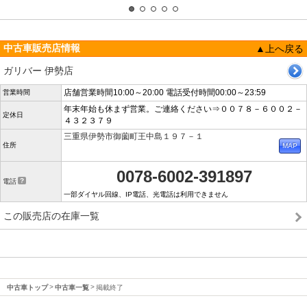
中古車販売店情報
▲上へ戻る
ガリバー 伊勢店
店舗営業時間10:00～20:00 電話受付時間00:00～23:59
営業時間
年末年始も休まず営業。ご連絡ください⇒００７８－６００２－
定休日
４３２３７９
三重県伊勢市御薗町王中島１９７－１
住所
0078-6002-391897
電話
一部ダイヤル回線、IP電話、光電話は利用できません
この販売店の在庫一覧
中古車トップ
中古車一覧
掲載終了