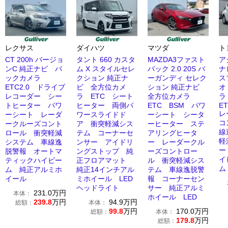
レクサス
ダイハツ
マツダ
ト
CT 200h バージョ
タント 660 カスタ
MAZDA3ファスト
ア
ンC 純正ナビ バ
ム X スタイルセレ
バック 2.0 20S バ
ナ
ックカメラ
クション 純正ナ
ーガンディ セレク
ス
ETC2.0 ドライブ
ビ 全方位カメ
ション 純正ナビ
オ
レコーダー シー
ラ ETC シート
全方位カメラ
ラ
トヒーター パワ
ヒーター 両側パ
ETC BSM パワ
E
レ
ーシート レーダ
ワースライドド
ーシート シータ
コ
ークルーズコント
ア 衝突軽減シス
ーヒーター ステ
線
ロール 衝突軽減
テム コーナーセ
アリングヒータ
軽
システム 車線逸
ンサー アイドリ
ー レーダークル
ー
脱警報 オートマ
ングストップ 純
ーズコントロー
イ
ティックハイビー
正フロアマット
ル 衝突軽減シス
ム
ム 純正アルミホ
純正14インチアル
テム 車線逸脱警
イール
ミホイール LED
報 コーナーセン
ヘッドライト
サー 純正アルミ
231.0
万円
本体：
ホイール LED
239.8
万円
94.9
万円
総額：
本体：
99.8
万円
170.0
万円
総額：
本体：
179.8
万円
総額：