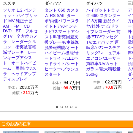
スズキ
ダイハツ
ダイハツ
三
ソリオ 1.2 バンデ
タント 660 カスタ
ハイゼットトラッ
デ
ィット ハイブリッ
ム RS SAIII ター
ク 660 スタンダー
イ
ド MV 純正ナビ
ボ/両側パワースラ
ド 3方開 新品タイ
方
AM FM CD
イドドア/8インチ
ヤ/社外 ナビ/ドラ
ー
DVD BT フルセ
ナビ/スマートアシ
イブレコーダー 前
外
グTV 全方位カメ
ストIII/衝突回避支
後/ETC/ワンセグ
ト
ラ レーダークル
援ブレーキ/車線逸
TV/エアバッグ 運
電
コン 衝突被害軽
脱警報機能/オート
転席/パワーステア
シ
減ブレーキ レー
ハイビーム機能/オ
リング/マニュアル
席
ンキープアシス
ートライト/LEDヘ
エアコン/ユーザー
ド
ト オートハイビ
ッドライト/シート
買取車/UVカット
脱
ーム 両側パワス
ヒーター/プッシュ
ガラス/最大積載量
ム
ラ ヘッドアップ
スタート
350kg
ダ
ディスプレイ
ン
62.9
万円
94.7
万円
本体：
本体：
203.0
万円
70.8
万円
本体：
99.8
万円
総額：
総額：
211
万円
総額：
このお店の在庫