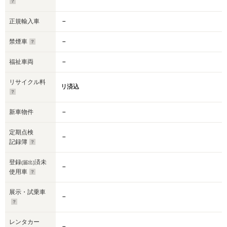
正規輸入車
－
禁煙車
－
福祉車両
－
リサイクル料
リ済込
新車物件
－
定期点検
－
記録簿
登録
済未
(届出)
－
使用車
展示・試乗車
－
レンタカー
－