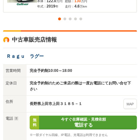
122.0
130
本体：
万円
総額：
万円
トヨタセーフティセンス シートヒーター ウォークス
2019
4.6
年式：
年
走行：
万km
ルー
中古車販売店情報
Ｒａｇｕ ラグー
営業時間
完全予約制10:00～18:00
定休日
完全予約制のためご来店の際は一度お電話にてお問い合せ下
さい
住所
長野県上田市上田３１８５－１
MAP
電話
今すぐ在庫確認・見積依頼
無
電話する
料
※一部ダイヤル回線、IP電話、光電話は利用できません