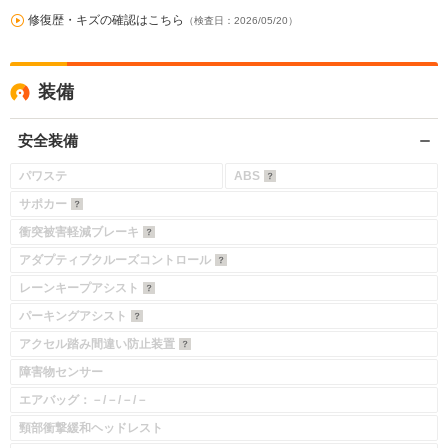
修復歴・キズの確認はこちら
（検査日：2026/05/20）
装備
安全装備
パワステ
ABS
サポカー
衝突被害軽減ブレーキ
アダプティブクルーズコントロール
レーンキープアシスト
パーキングアシスト
アクセル踏み間違い防止装置
障害物センサー
エアバッグ：－/－/－/－
頸部衝撃緩和ヘッドレスト