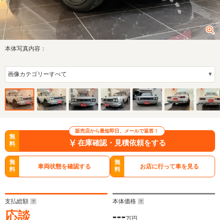
本体写真内容：
販売店から最短即日、メールで返答！
無
在庫確認・見積依頼をする
料
無
無
車両状態を確認する
お店に行って車を見る
料
料
支払総額
本体価格
応談
---
万円