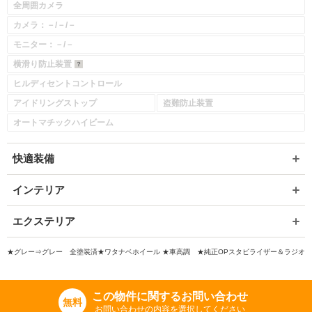
全周囲カメラ
カメラ：－/－/－
モニター：－/－
横滑り防止装置
入力途中の情報を保存しますか？
ヒルディセントコントロール
※次回問い合わせをする際に自動入力されます
アイドリングストップ
盗難防止装置
※保存された情報は
90
日で破棄されます
オートマチックハイビーム
いいえ
はい
快適装備
インテリア
エクステリア
★グレー⇒グレー 全塗装済★ワタナベホイール ★車高調 ★純正OPスタビライザー＆ラジオ
この物件に関するお問い合わせ
無料
お問い合わせの内容を選択してください