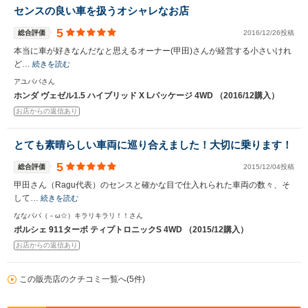
センスの良い車を扱うオシャレなお店
5
総合評価
2016/12/26投稿
本当に車が好きなんだなと思えるオーナー(甲田)さんが経営する小さいけれ
ど…
続きを読む
アユパパさん
ホンダ ヴェゼル1.5 ハイブリッド X Lパッケージ 4WD （2016/12購入）
お店からの返信あり
とても素晴らしい車両に巡り合えました！大切に乗ります！
5
総合評価
2015/12/04投稿
甲田さん（Ragu代表）のセンスと確かな目で仕入れられた車両の数々、そ
して…
続きを読む
ななパパ（－ω☆）キラリキラリ！！さん
ポルシェ 911ターボ ティプトロニックS 4WD （2015/12購入）
お店からの返信あり
この販売店のクチコミ一覧へ(5件)