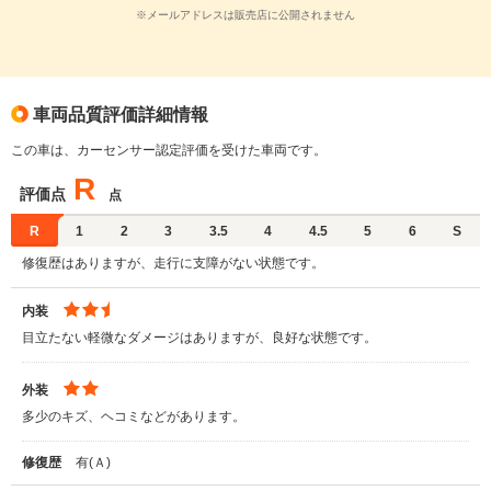
※メールアドレスは販売店に公開されません
車両品質評価詳細情報
この車は、カーセンサー認定評価を受けた車両です。
R
評価点
点
R
1
2
3
3.5
4
4.5
5
6
S
修復歴はありますが、走行に支障がない状態です。
内装
目立たない軽微なダメージはありますが、良好な状態です。
外装
多少のキズ、ヘコミなどがあります。
修復歴
有(Ａ)