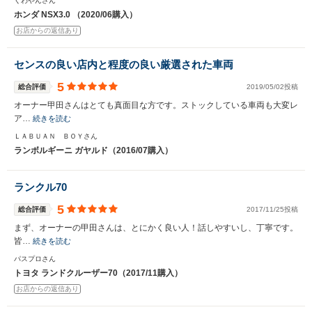
くわやんさん
ホンダ NSX3.0 （2020/06購入）
お店からの返信あり
センスの良い店内と程度の良い厳選された車両
5
総合評価
2019/05/02投稿
オーナー甲田さんはとても真面目な方です。ストックしている車両も大変レ
ア…
続きを読む
ＬＡＢＵＡＮ ＢＯＹさん
ランボルギーニ ガヤルド（2016/07購入）
ランクル70
5
総合評価
2017/11/25投稿
まず、オーナーの甲田さんは、とにかく良い人！話しやすいし、丁寧です。
皆…
続きを読む
パスプロさん
トヨタ ランドクルーザー70（2017/11購入）
お店からの返信あり