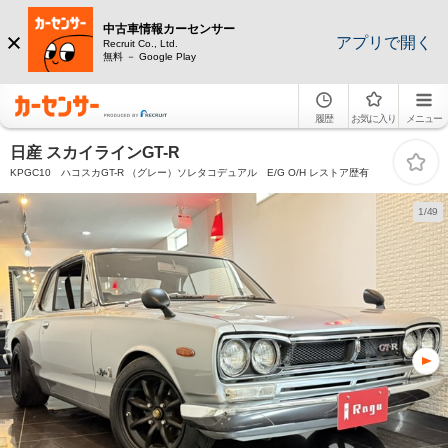
中古車情報カーセンサー
アプリで開く
Recruit Co., Ltd.
無料 － Google Play
履歴
お気に入り
メニュー
日産 スカイラインGT-R
KPGC10 ハコスカGT-R （グレー）ソレタコデュアル E/G O/H レストア歴有
1/49