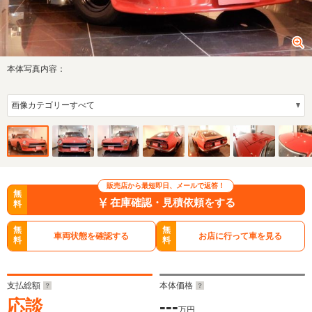
本体写真内容：
販売店から最短即日、メールで返答！
無
在庫確認・見積依頼をする
料
無
無
車両状態を確認する
お店に行って車を見る
料
料
支払総額
本体価格
応談
---
万円