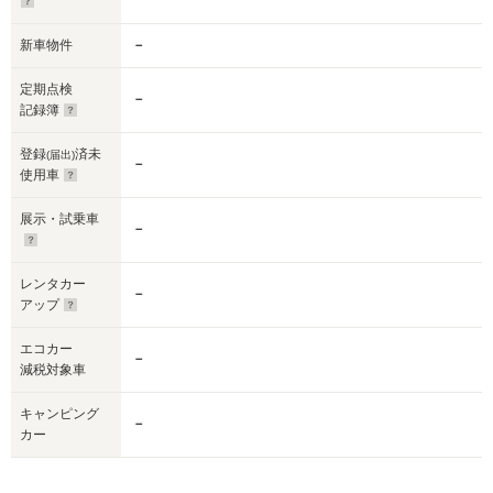
新車物件
－
定期点検
－
記録簿
登録
済未
(届出)
－
使用車
展示・試乗車
－
レンタカー
－
アップ
エコカー
－
減税対象車
キャンピング
－
カー