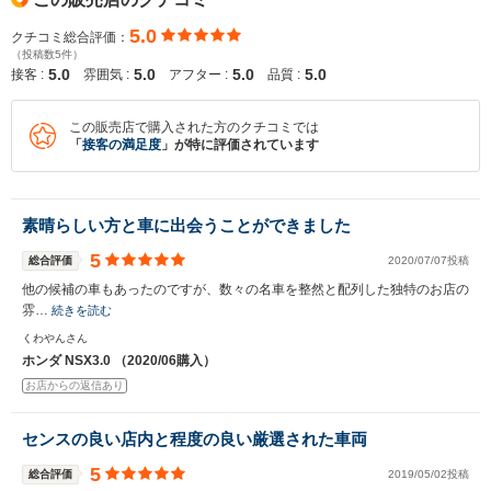
5.0
クチコミ総合評価：
（投稿数5件）
5.0
5.0
5.0
5.0
接客 :
雰囲気 :
アフター :
品質 :
この販売店で購入された方のクチコミでは
「
接客の満足度
」が特に評価されています
素晴らしい方と車に出会うことができました
5
総合評価
2020/07/07投稿
他の候補の車もあったのですが、数々の名車を整然と配列した独特のお店の
雰…
続きを読む
くわやんさん
ホンダ NSX3.0 （2020/06購入）
お店からの返信あり
センスの良い店内と程度の良い厳選された車両
5
総合評価
2019/05/02投稿