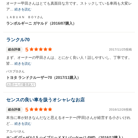
オーナー甲田さんはとても真面目な方です。ストックしている車両も大変レ
ア…
続きを読む
ＬＡＢＵＡＮ ＢＯＹさん
ランボルギーニ ガヤルド（2016/07購入）
ランクル70
5
総合評価
2017/11/25投稿
まず、オーナーの甲田さんは、とにかく良い人！話しやすいし、丁寧です。
皆…
続きを読む
パスプロさん
トヨタ ランドクルーザー70（2017/11購入）
お店からの返信あり
センスの良い車を扱うオシャレなお店
5
総合評価
2016/12/26投稿
本当に車が好きなんだなと思えるオーナー(甲田)さんが経営する小さいけれ
ど…
続きを読む
アユパパさん
ホンダ ヴェゼル1.5 ハイブリッド X Lパッケージ 4WD （2016/12購入）