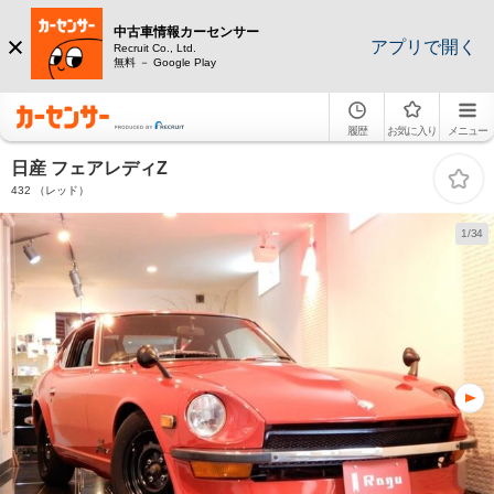
中古車情報カーセンサー
アプリで開く
Recruit Co., Ltd.
無料 － Google Play
履歴
お気に入り
メニュー
日産 フェアレディZ
432 （レッド）
1/34