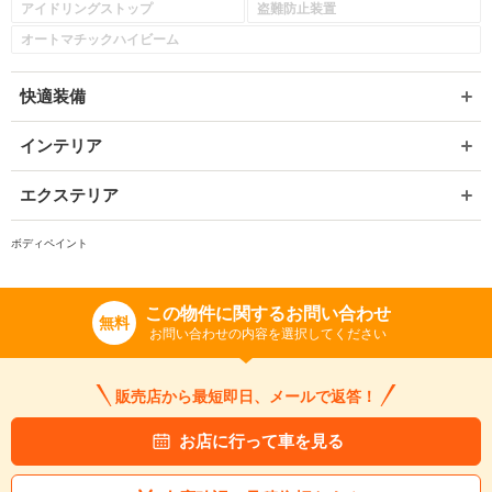
アイドリングストップ
盗難防止装置
オートマチックハイビーム
快適装備
インテリア
エクステリア
ボディペイント
入力途中の情報を保存しますか？
この物件に関するお問い合わせ
無料
※次回問い合わせをする際に自動入力されます
お問い合わせの内容を選択してください
※保存された情報は
90
日で破棄されます
販売店から最短即日、メールで返答！
いいえ
はい
お店に行って車を見る