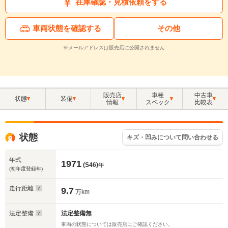
在庫確認・見積依頼をする
車両状態を確認する
その他
※メールアドレスは販売店に公開されません
販売店
車種
中古車
状態
装備
情報
スペック
比較表
状態
キズ・凹みについて問い合わせる
年式
1971
(S46)
年
(初年度登録年)
走行距離
9.7
万km
法定整備
法定整備無
車両の状態については販売店にご確認ください。