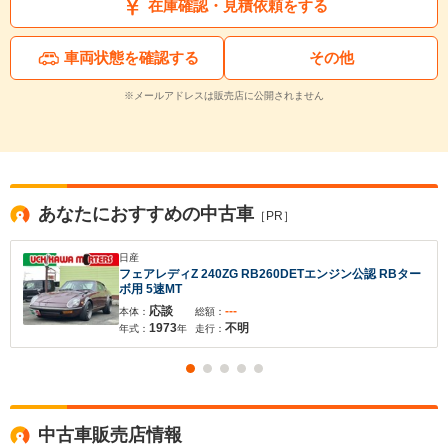
在庫確認・見積依頼をする
車両状態を確認する
その他
※メールアドレスは販売店に公開されません
あなたにおすすめの中古車
［PR］
日産
フェアレディZ 240ZG RB260DETエンジン公認 RBター
ボ用 5速MT
応談
---
本体：
総額：
1973
不明
年式：
年
走行：
中古車販売店情報