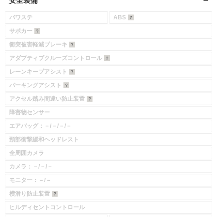
安全装備
パワステ
ABS
サポカー
衝突被害軽減ブレーキ
アダプティブクルーズコントロール
レーンキープアシスト
パーキングアシスト
アクセル踏み間違い防止装置
障害物センサー
エアバッグ：－/－/－/－
頸部衝撃緩和ヘッドレスト
全周囲カメラ
カメラ：－/－/－
モニター：－/－
横滑り防止装置
ヒルディセントコントロール