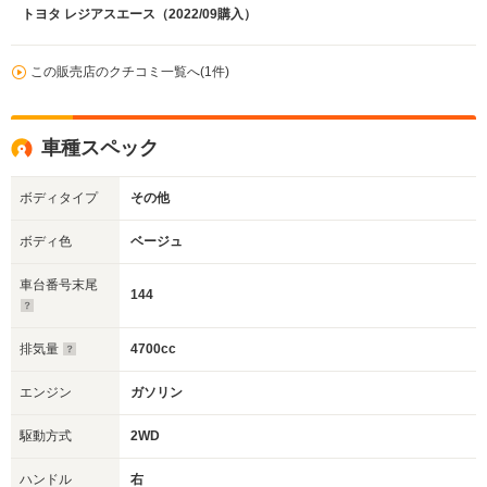
トヨタ レジアスエース（2022/09購入）
この販売店のクチコミ一覧へ(1件)
車種スペック
ボディタイプ
その他
ボディ色
ベージュ
車台番号末尾
144
排気量
4700cc
エンジン
ガソリン
駆動方式
2WD
ハンドル
右