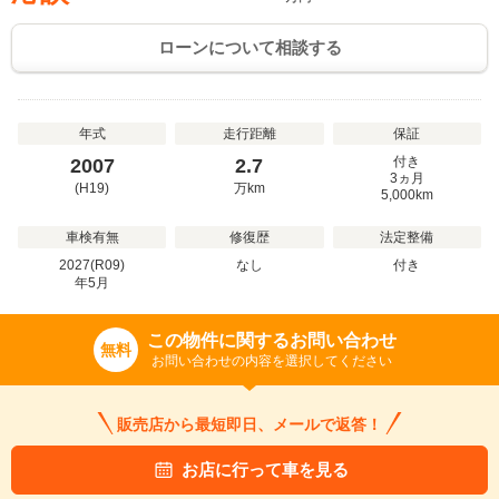
ローンについて相談する
年式
走行距離
保証
付き
2007
2.7
3ヵ月
(H19)
万
km
5,000km
車検有無
修復歴
法定整備
2027(R09)
なし
付き
年
5
月
この物件に関するお問い合わせ
無料
お問い合わせの内容を選択してください
販売店から最短即日、メールで返答！
お店に行って車を見る