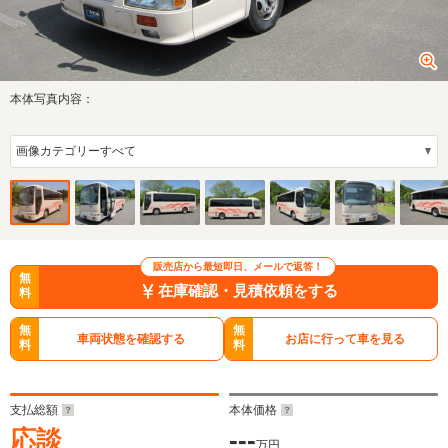
本体写真内容：
販売店から最短即日、メールで返答！
無
在庫確認・見積依頼をする
料
無
無
車両状態を確認する
お店に行って車を見る
料
料
支払総額
本体価格
応談
---
万円