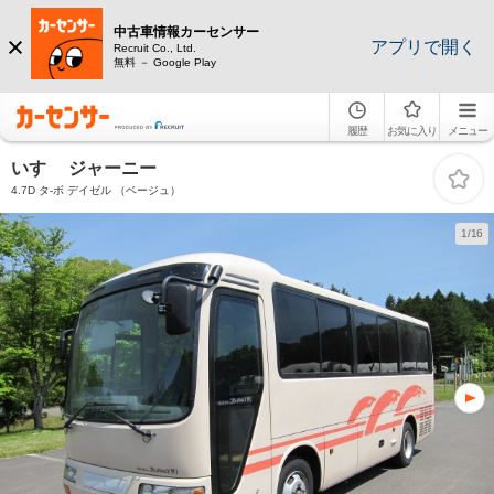
中古車情報カーセンサー
アプリで開く
Recruit Co., Ltd.
無料 － Google Play
履歴
お気に入り
メニュー
いすゞ ジャーニー
4.7D タ-ボ デイゼル （ベージュ）
1/16