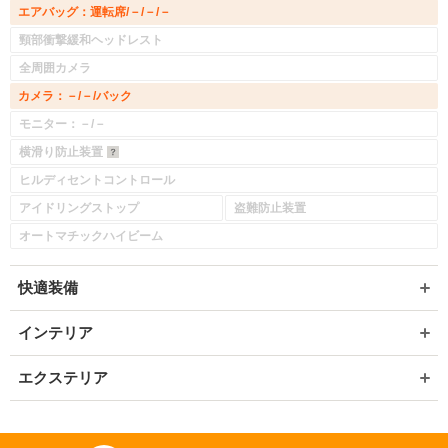
エアバッグ：運転席/－/－/－
頸部衝撃緩和ヘッドレスト
いいえ
はい
全周囲カメラ
カメラ：－/－/バック
モニター：－/－
横滑り防止装置
ヒルディセントコントロール
アイドリングストップ
盗難防止装置
オートマチックハイビーム
快適装備
インテリア
エクステリア