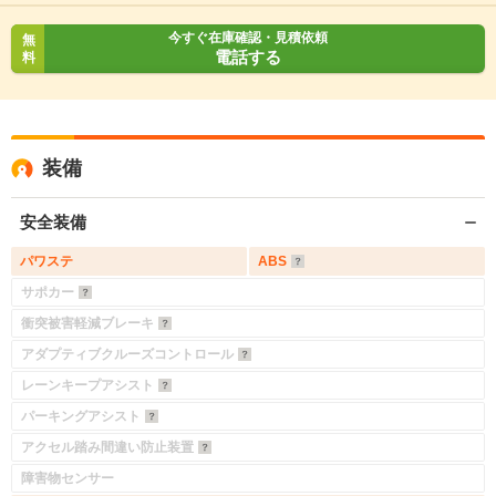
今すぐ在庫確認・見積依頼
無
電話する
料
装備
安全装備
パワステ
ABS
サポカー
衝突被害軽減ブレーキ
アダプティブクルーズコントロール
レーンキープアシスト
パーキングアシスト
入力途中の情報を保存しますか？
アクセル踏み間違い防止装置
※次回問い合わせをする際に自動入力されます
障害物センサー
※保存された情報は
90
日で破棄されます