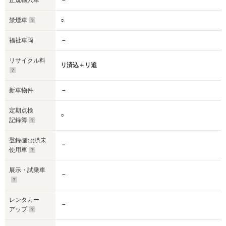
正規輸入車
－
禁煙車
○
福祉車両
－
リサイクル料
リ済込＋リ追
新車物件
－
定期点検
○
記録簿
登録
済未
(届出)
－
使用車
展示・試乗車
－
レンタカー
－
アップ