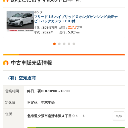
［PR］
ホンダ
フリード 1.5 ハイブリッド G ホンダセンシング 純正ナ
ビ・バックカメラ・ETC付
209.8
217.7
本体：
万円
総額：
万円
2022
5.0
年式：
年
走行：
万km
中古車販売店情報
（有）空知通商
営業時間
終日、要HDF10:00～18:00
定休日
不定休 年末年始
住所
北海道夕張市南清水沢４丁目９１－１
MAP