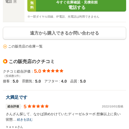
電話
今すぐ在庫確認・見積依頼
無
電話する
料
※一部ダイヤル回線、IP電話、光電話は利用できません
遠方から購入できるか問い合わせる
この販売店の在庫一覧
この販売店のクチコミ
5.0
クチコミ総合評価：
（投稿数1件）
5.0
5.0
4.0
5.0
接客 :
雰囲気 :
アフター :
品質 :
大満足です
5
総合評価
2022/10/01投稿
さんざん探して、なかば諦めかけていたディーゼルターボ 想像以上に良い
状態…
続きを読む
ｈａｎａさん