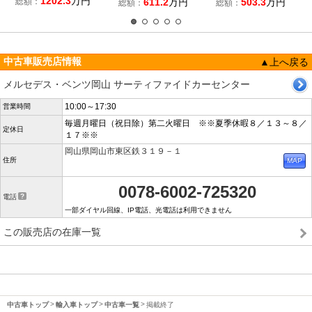
1202.3
万円
総額：
611.2
万円
503.3
万円
総額：
総額：
中古車販売店情報
▲上へ戻る
メルセデス・ベンツ岡山 サーティファイドカーセンター
10:00～17:30
営業時間
毎週月曜日（祝日除）第二火曜日 ※※夏季休暇８／１３～８／
定休日
１７※※
岡山県岡山市東区鉄３１９－１
住所
0078-6002-725320
電話
一部ダイヤル回線、IP電話、光電話は利用できません
この販売店の在庫一覧
中古車トップ
輸入車トップ
中古車一覧
掲載終了