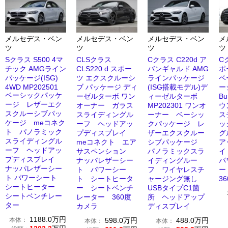
メルセデス・ベン
メルセデス・ベン
メルセデス・ベン
メ
ツ
ツ
ツ
ツ
Sクラス S500 4マ
CLSクラス
Cクラス C220d ア
C
チック AMGライン
CLS220 d スポー
バンギャルド AMG
ポ
パッケージ(ISG)
ツ エクスクルーシ
ラインパッケージ
ベ
4WD MP202501
ブ パッケージ ディ
(ISG搭載モデル)デ
ベーシックパッケ
ーゼルターボ ワン
ィーゼルターボ
Bu
ージ レザーエク
オーナー ガラス
MP202301 ワンオ
ウ
スクルーシブパッ
スライディングル
ーナー ベーシッ
ス
ケージ meコネク
ーフ ヘッドアッ
クパッケージ レ
ッ
ト パノラミック
プディスプレイ
ザーエクスクルー
グ
スライディングル
meコネクト エア
シブパッケージ
ア
ーフ ヘッドアッ
サスペンション
パノラミックスラ
イ
プディスプレイ
ナッパレザーシー
イディングルー
パ
ナッパレザーシー
ト パワーシー
フ ワイヤレスチ
ー
ト パワーシート
ト シートヒータ
ャージング無し
3
シートヒーター
ー シートベンチ
USBタイプC1箇
シートベンチレー
レーター 360度
所 ヘッドアップ
ター
カメラ
ディスプレイ
1188.0
万円
本体：
598.0
万円
488.0
万円
本体：
本体：