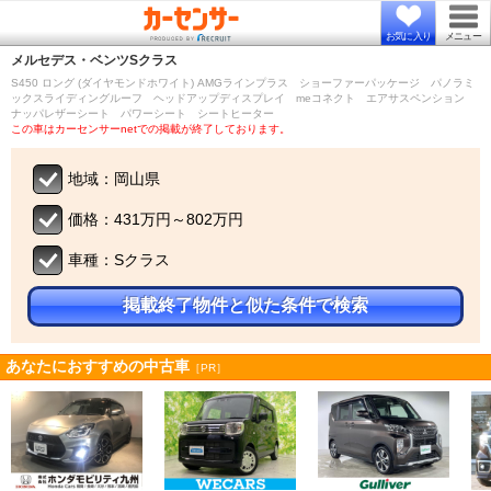
お気に入り
メニュー
メルセデス・ベンツ
Sクラス
S450 ロング (ダイヤモンドホワイト) AMGラインプラス ショーファーパッケージ パノラミ
ックスライディングルーフ ヘッドアップディスプレイ meコネクト エアサスペンション
ナッパレザーシート パワーシート シートヒーター
この車はカーセンサーnetでの掲載が終了しております。
地域：岡山県
価格：431万円～802万円
車種：Sクラス
掲載終了物件と似た条件で検索
あなたにおすすめの中古車
［PR］