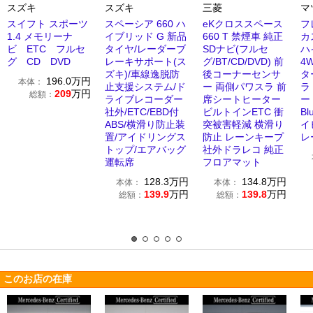
スズキ
スズキ
三菱
マ
スイフト スポーツ
スペーシア 660 ハ
eKクロススペース
フ
1.4 メモリーナ
イブリッド G 新品
660 T 禁煙車 純正
カ
ビ ETC フルセ
タイヤ/レーダーブ
SDナビ(フルセ
ハ
グ CD DVD
レーキサポート(ス
グ/BT/CD/DVD) 前
4
ズキ)/車線逸脱防
後コーナーセンサ
タ
196.0
万円
本体：
止支援システム/ド
ー 両側パワスラ 前
ラ
209
万円
総額：
ライブレコーダー
席シートヒーター
ー
社外/ETC/EBD付
ビルトインETC 衝
Bl
ABS/横滑り防止装
突被害軽減 横滑り
イ
置/アイドリングス
防止 レーンキープ
レ
トップ/エアバッグ
社外ドラレコ 純正
運転席
フロアマット
128.3
万円
134.8
万円
本体：
本体：
139.9
万円
139.8
万円
総額：
総額：
このお店の在庫