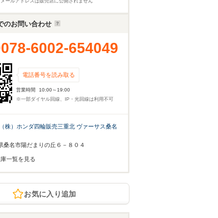
※メールアドレスは販売店に公開されません
でのお問い合わせ
0078-6002-654049
電話番号を読み取る
営業時間
10:00～19:00
※一部ダイヤル回線、IP・光回線は利用不可
（株）ホンダ四輪販売三重北 ヴァーサス桑名
県桑名市陽だまりの丘６－８０４
在庫一覧を見る
お気に入り追加