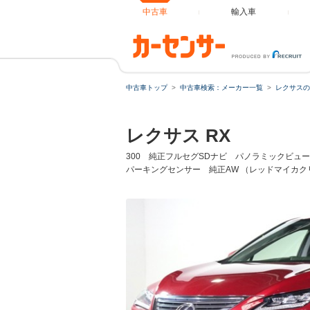
中古車
輸入車
中古車トップ
中古車検索：メーカー一覧
レクサスの
ローンシ
レクサス RX
ローン種
300 純正フルセグSDナビ パノラミックビュ
パーキングセンサー 純正AW （レッドマイカク
通常ローン
借入額
支払総額