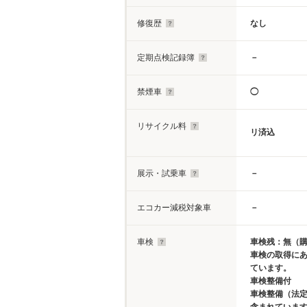
修復歴
なし
定期点検記録簿
－
禁煙車
◯
リサイクル料
リ済込
展示・試乗車
－
エコカー減税対象車
－
車検
車検残：無（
車検の取得に
ています。
車検整備付
車検整備（法定