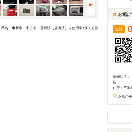
%
お電話
実店舗での金利は異なる場合がありますのでご注意ください。
ス桑名◇◆新車・中古車・登録済（届出済）未使用車♪何でも揃
無料
万円
算額
/回
0%が上限です。
回数
回
販売店名：
店
住所：三重
お店の
ーション結果
割賦販売価格内訳
支払総額 で計算