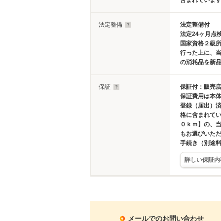
含まれていま
法定整備
法定整備付
法定24ヶ月点
国家資格２級所
行った上に、
の消耗品を新
保証
保証付：販売店
保証費用は本
登録（届出）
格に含まれて
０ｋｍ】の、
もお選びいた
手続き（別途
詳しい保証内
メールでのお問い合わせ