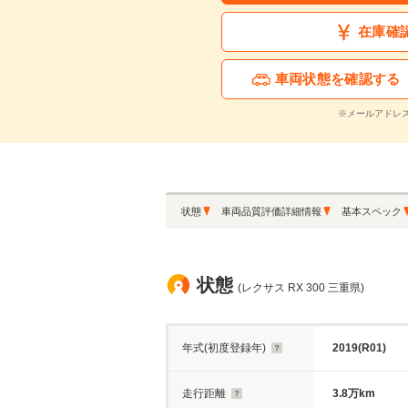
在庫確
車両状態を確認する
※メールアドレ
状態
車両品質評価詳細情報
基本スペック
状態
(レクサス RX 300 三重県)
年式(初度登録年)
2019(R01)
走行距離
3.8万km