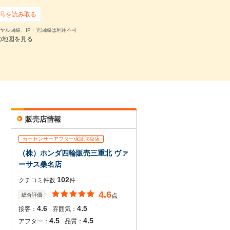
号を読み取る
ヤル回線、IP・光回線は利用不可
の地図を見る
販売店情報
カーセンサーアフター保証取扱店
（株）ホンダ四輪販売三重北 ヴァ
ーサス桑名店
102
クチコミ件数
件
4.6
総合評価
点
4.6
4.5
接客：
雰囲気：
4.5
4.5
アフター：
品質：