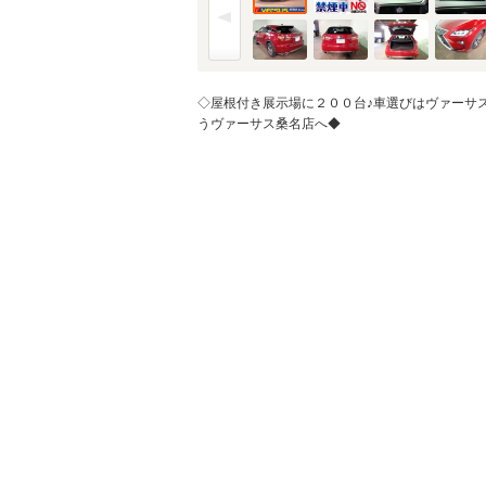
金利
※金利は参考値です。
◇屋根付き展示場に２００台♪車選びはヴァーサ
うヴァーサス桑名店へ◆
ボーナス月加
※ボーナスは支払額の5
ボーナス支払
シミュレ
通常ローン・