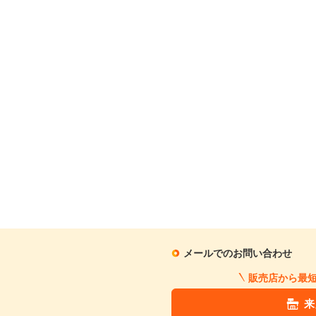
月々の支払額
4
.1
万円
※シミュレーション結果は
※シミュレーションしたロ
この中古車に関
メールでのお問い合わせ
販売店から最
来