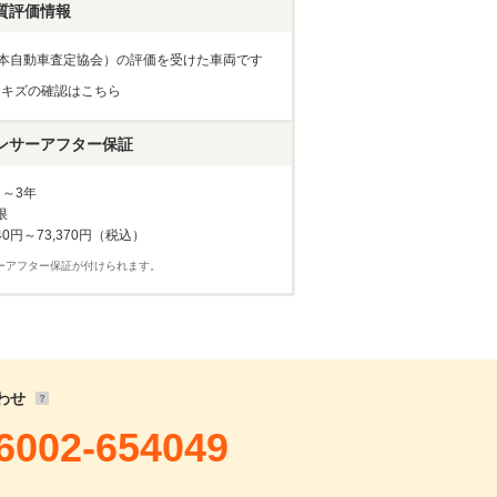
46,287
円
質評価情報
,500
円 ×
95
回
0
円 ×
0
回
（日本自動車査定協会）の評価を受けた車両です
・キズの確認はこちら
ンサーアフター保証
月～3年
限
40円～73,370円（税込）
ーアフター保証が付けられます。
確認・見積依頼
わせ
6002-654049