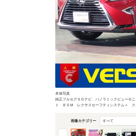
物件価格
頭金
通常ローン・支払総
4
.1
月々の
支払額
万円
支払回数
本体写真
純正フルセグＳＤナビ パノラミックビューモニ
支払回数
ト ＢＳＭ レクサスセーフティシステム＋ クル
画像カテゴリー