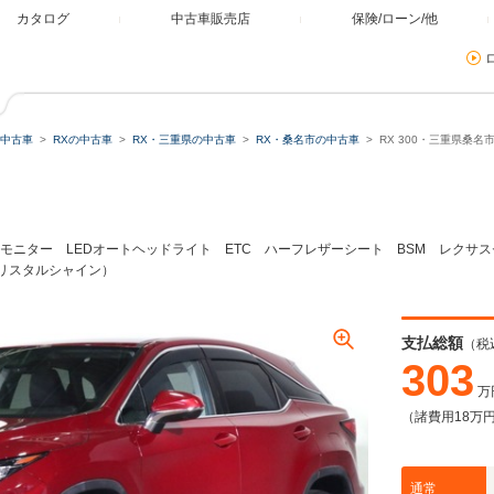
カタログ
中古車販売店
保険/ローン/他
中古車
RXの中古車
RX・三重県の中古車
RX・桑名市の中古車
RX 300・三重県桑
ミュレーター
類
ーモニター LEDオートヘッドライト ETC ハーフレザーシート BSM レク
リスタルシャイン）
残価・据置ローン
支払総額
（税
303
万
（諸費用18万
本体価格
自由に設定
通常