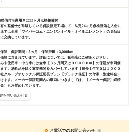
す。
検整備付※商用車は12ヶ月点検整備付
有の整備士が常駐している併設指定工場にて、法定24ヶ月点検整備を入念に
当店では全車「ワイパーゴム・エンジンオイル・オイルエレメント」の３品目
品に交換しています。
保証 保証期間：3ヵ月 保証距離：3,000km
体価格に含まれています。詳細については、販売店にご確認ください。
済み未使用車・中古車には全車【３ヶ月間又は３０００ｋｍ】の保証が車両価
います。消耗品を除く重要機関をカバーしています【最長１年間又は１０００
当社グループオリジナル保証延長プラン【プラチナ保証】の付帯（別途料金）
だけます。メーカー保証期間内の車両につきましては、【メーカー保証】継続
料金）もお奨めしています。
容を問い合わせる
お電話でのお問い合わせ