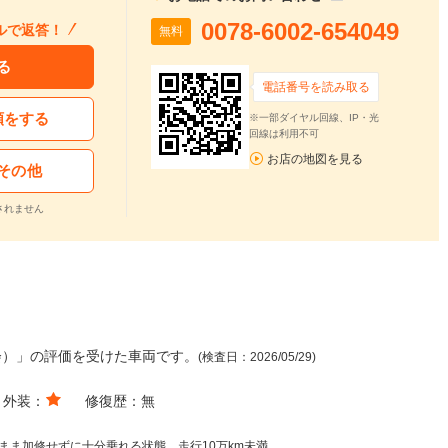
0078-6002-654049
ルで返答！
無料
る
電話番号を読み取る
頼をする
※一部ダイヤル回線、IP・光
回線は利用不可
お店の地図を見る
その他
されません
会）」の評価を受けた車両です。
(検査日：2026/05/29)
外装：
修復歴：
無
まま加修せずに十分乗れる状態。走行10万km未満