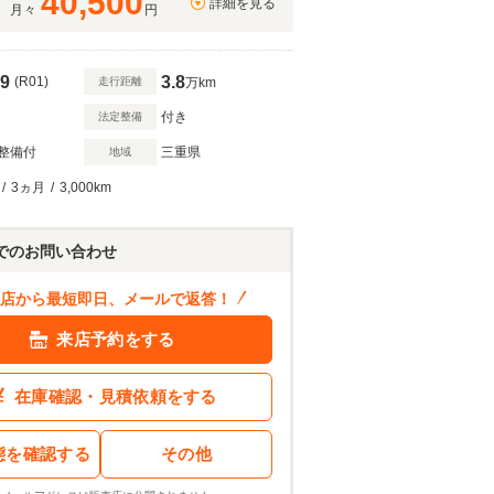
40,500
詳細を見る
月々
円
9
3.8
(R01)
走行距離
万km
付き
法定整備
整備付
三重県
地域
/
3ヵ月
/
3,000km
303
.0
万円
ン結果を見る
でのお問い合わせ
店から最短即日、メールで返答！
来店予約をする
在庫確認・見積依頼をする
態を確認する
その他