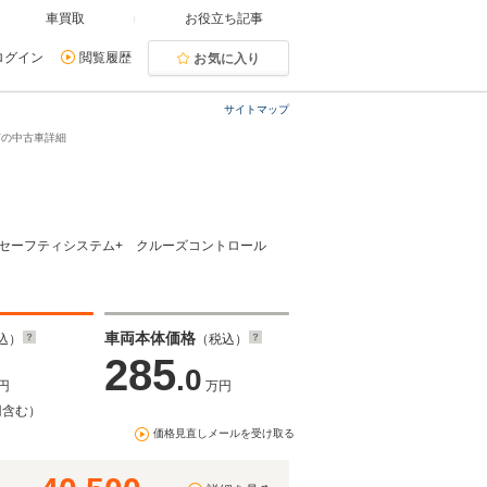
車買取
お役立ち記事
ログイン
閲覧履歴
お気に入り
サイトマップ
名市の中古車詳細
サスセーフティシステム+ クルーズコントロール
車両本体価格
込）
（税込）
285
.0
円
万円
円含む）
価格見直しメールを受け取る