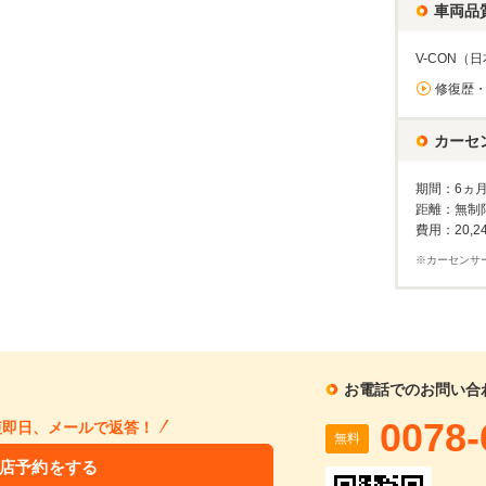
1回目
車両品
割賦販売価格：
389.4
万円
2回目以降
40
利息分：
86.4
万円
ボーナス月
V-CON
支払回数：
96
回
修復歴
入力された条件で算出した概算金額となります。お支払い金額の目安としてご利用ください。
ーン金利は参考値です。実店舗での金利は異なる場合があります。
カーセ
期間：6ヵ
距離：無制
するお問い合わせ
費用：20,2
RX 300 純正フルセグSDナビ パノラミックビューモニター LEDオートヘッドライト ETC ハーフレザーシート BSM レクサスセーフティシステム+ クルーズコントロール パーキングセンサー 純正AW
※カーセンサ
支払総額
車両本体価格
年式
走行距離
2019
3.8
無
303
285.0
在庫
万円
万円
(R01)
万km
料
お電話でのお問い合
再シミュレーションする
0078-
短即日、メールで返答！
無料
店予約をする