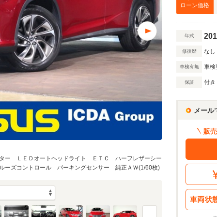
万円
ローン価格
201
年式
万円
なし
修復歴
車検
車検有無
額 で計算
付き
保証
借入額
割賦販売価格：
389.4
万円
シミュレーショ
利息分：
86.4
万円
メール
・金利・ボーナス払い
販売
ター ＬＥＤオートヘッドライト ＥＴＣ ハーフレザーシー
回
ーズコントロール パーキングセンサー 純正ＡＷ(1/60枚)
8
返済期間
年
車両状