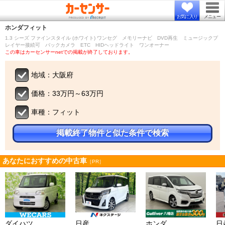
お気に入り
メニュー
ホンダ
フィット
1.3 シーズ ファインスタイル (ホワイト) ワンセグ メモリーナビ DVD再生 ミュージックプ
レイヤー接続可 バックカメラ ETC HIDヘッドライト ワンオーナー
この車はカーセンサーnetでの掲載が終了しております。
地域：大阪府
価格：33万円～63万円
車種：フィット
掲載終了物件と似た条件で検索
あなたにおすすめの中古車
［PR］
ダイハツ
日産
ホンダ
日