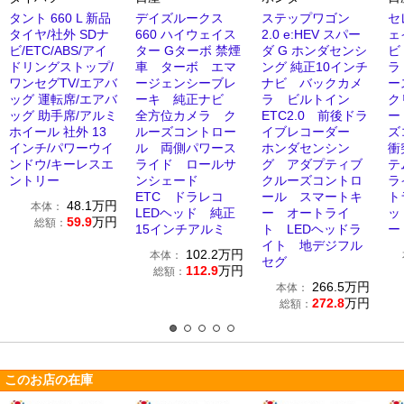
タント 660 L 新品
デイズルークス
ステップワゴン
セ
タイヤ/社外 SDナ
660 ハイウェイス
2.0 e:HEV スパー
ェ
ビ/ETC/ABS/アイ
ター Gターボ 禁煙
ダ G ホンダセンシ
ビ
ドリングストップ/
車 ターボ エマ
ング 純正10インチ
ラ
ワンセグTV/エアバ
ージェンシーブレ
ナビ バックカメ
ー
ッグ 運転席/エアバ
ーキ 純正ナビ
ラ ビルトイン
ク
ッグ 助手席/アルミ
全方位カメラ ク
ETC2.0 前後ドラ
ー
ホイール 社外 13
ルーズコントロー
イブレコーダー
ズ
インチ/パワーウイ
ル 両側パワース
ホンダセンシン
衝
ンドウ/キーレスエ
ライド ロールサ
グ アダプティブ
テ
ントリー
ンシェード
クルーズコントロ
ラ
ETC ドラレコ
ール スマートキ
ト
48.1
万円
本体：
LEDヘッド 純正
ー オートライ
ッ
59.9
万円
総額：
15インチアルミ
ト LEDヘッドラ
ー
イト 地デジフル
102.2
万円
本体：
セグ
112.9
万円
総額：
266.5
万円
本体：
272.8
万円
総額：
このお店の在庫