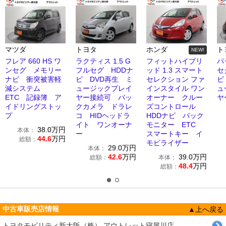
マツダ
トヨタ
ホンダ
ト
NEW!
フレア 660 HS ワ
ラクティス 1.5 G
フィットハイブリ
パ
ンセグ メモリー
フルセグ HDDナ
ッド 1.3 スマート
セ
ナビ 衝突被害軽
ビ DVD再生 ミ
セレクション ファ
ビ
減システム
ュージックプレイ
インスタイル ワン
ュ
ETC 記録簿 ア
ヤー接続可 バッ
オーナー クルー
ヤ
イドリングストッ
クカメラ ドラレ
ズコントロール
プ
コ HIDヘッドラ
HDDナビ バック
イト ワンオーナ
モニター ETC
38.0
万円
本体：
ー
スマートキー イ
44.6
万円
総額：
モビライザー
29.0
万円
本体：
42.6
万円
39.0
万円
総額：
本体：
48.4
万円
総額：
中古車販売店情報
▲上へ戻る
トヨタモビリティ新大阪（株） アウトレット寝屋川店