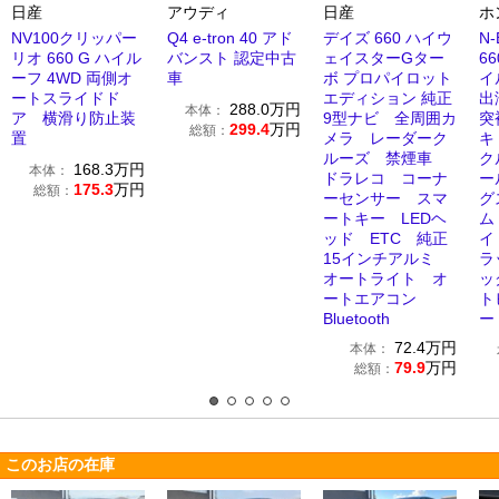
日産
アウディ
日産
ホ
NV100クリッパー
Q4 e-tron 40 アド
デイズ 660 ハイウ
N
リオ 660 G ハイル
バンスト 認定中古
ェイスターGター
6
ーフ 4WD 両側オ
車
ボ プロパイロット
イ
ートスライドド
エディション 純正
出
288.0
万円
本体：
ア 横滑り防止装
9型ナビ 全周囲カ
突
299.4
万円
総額：
置
メラ レーダーク
キ
ルーズ 禁煙車
ク
168.3
万円
本体：
ドラレコ コーナ
ー
175.3
万円
総額：
ーセンサー スマ
グ
ートキー LEDヘ
ム
ッド ETC 純正
イ
15インチアルミ
ラ
オートライト オ
ッ
ートエアコン
ト
Bluetooth
ー
72.4
万円
本体：
79.9
万円
総額：
このお店の在庫