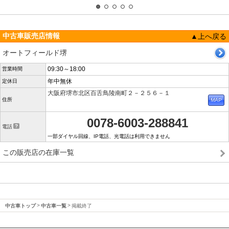
中古車販売店情報
▲上へ戻る
オートフィールド堺
09:30～18:00
営業時間
年中無休
定休日
大阪府堺市北区百舌鳥陵南町２－２５６－１
住所
0078-6003-288841
電話
一部ダイヤル回線、IP電話、光電話は利用できません
この販売店の在庫一覧
中古車トップ
中古車一覧
掲載終了