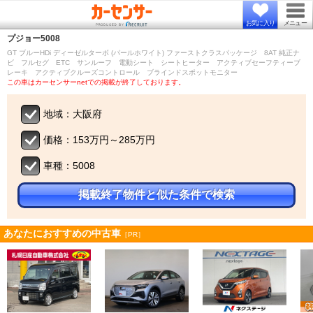
お気に入り
メニュー
プジョー
5008
GT ブルーHDi ディーゼルターボ (パールホワイト) ファーストクラスパッケージ 8AT 純正ナ
ビ フルセグ ETC サンルーフ 電動シート シートヒーター アクティブセーフティーブ
レーキ アクティブクルーズコントロール ブラインドスポットモニター
この車はカーセンサーnetでの掲載が終了しております。
地域：大阪府
価格：153万円～285万円
車種：5008
掲載終了物件と似た条件で検索
あなたにおすすめの中古車
［PR］