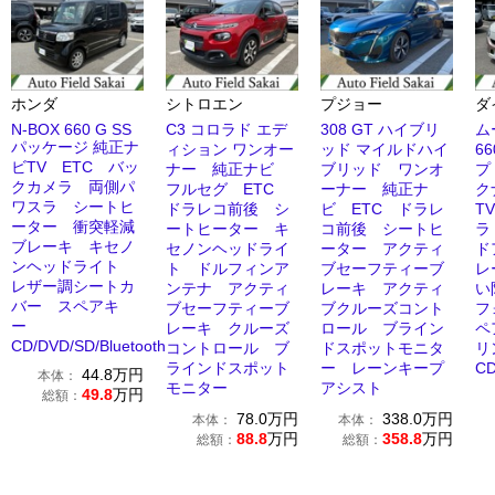
ホンダ
シトロエン
プジョー
ダ
N-BOX 660 G SS
C3 コロラド エデ
308 GT ハイブリ
ム
パッケージ 純正ナ
ィション ワンオー
ッド マイルドハイ
6
ビTV ETC バッ
ナー 純正ナビ
ブリッド ワンオ
プ
クカメラ 両側パ
フルセグ ETC
ーナー 純正ナ
ク
ワスラ シートヒ
ドラレコ前後 シ
ビ ETC ドラレ
T
ーター 衝突軽減
ートヒーター キ
コ前後 シートヒ
ラ
ブレーキ キセノ
セノンヘッドライ
ーター アクティ
ド
ンヘッドライト
ト ドルフィンア
ブセーフティーブ
レ
レザー調シートカ
ンテナ アクティ
レーキ アクティ
い
バー スペアキ
ブセーフティーブ
ブクルーズコント
フ
ー
レーキ クルーズ
ロール ブライン
ペ
CD/DVD/SD/Bluetooth
コントロール ブ
ドスポットモニタ
リ
ラインドスポット
ー レーンキープ
CD
44.8
万円
本体：
モニター
アシスト
49.8
万円
総額：
78.0
万円
338.0
万円
本体：
本体：
88.8
万円
358.8
万円
総額：
総額：