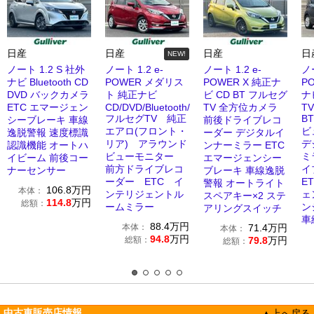
日産
日産
日産
日
NEW!
ノート 1.2 S 社外
ノート 1.2 e-
ノート 1.2 e-
ノー
ナビ Bluetooth CD
POWER メダリス
POWER X 純正ナ
P
DVD バックカメラ
ト 純正ナビ
ビ CD BT フルセグ
ナ
ETC エマージェン
CD/DVD/Bluetooth/
TV 全方位カメラ
T
フルセグTV 純正
B
シーブレーキ 車線
前後ドライブレコ
エアロ(フロント・
ビ
逸脱警報 速度標識
ーダー デジタルイ
リア) アラウンド
デ
認識機能 オートハ
ンナーミラー ETC
ビューモニター
ミ
イビーム 前後コー
エマージェンシー
前方ドライブレコ
イ
ナーセンサー
ブレーキ 車線逸脱
ーダー ETC イ
E
警報 オートライト
106.8
万円
本体：
ンテリジェントル
ェ
スペアキー×2 ステ
114.8
万円
総額：
ームミラー
ン
アリングスイッチ
車
88.4
万円
本体：
71.4
万円
本体：
94.8
万円
総額：
79.8
万円
総額：
中古車販売店情報
▲上へ戻る