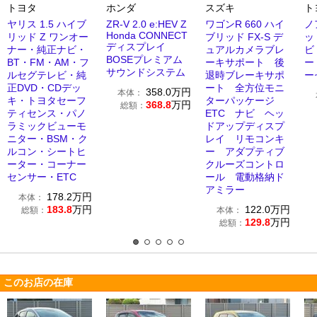
トヨタ
ホンダ
スズキ
ト
ヤリス 1.5 ハイブ
ZR-V 2.0 e:HEV Z
ワゴンR 660 ハイ
ノ
Honda CONNECT
リッド Z ワンオー
ブリッド FX-S デ
ッド
ディスプレイ
ナー・純正ナビ・
ュアルカメラブレ
ビ
BOSEプレミアム
BT・FM・AM・フ
ーキサポート 後
ー
サウンドシステム
ルセグテレビ・純
退時ブレーキサポ
ー
正DVD・CDデッ
ート 全方位モニ
358.0
万円
本体：
キ・トヨタセーフ
ターパッケージ
368.8
万円
総額：
ティセンス・パノ
ETC ナビ ヘッ
ラミックビューモ
ドアップディスプ
ニター・BSM・ク
レイ リモコンキ
ルコン・シートヒ
ー アダプティブ
ーター・コーナー
クルーズコントロ
センサー・ETC
ール 電動格納ド
アミラー
178.2
万円
本体：
183.8
万円
122.0
万円
総額：
本体：
129.8
万円
総額：
このお店の在庫