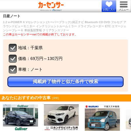
お気に入り
メニュー
日産
ノート
1.2 e-POWER X Vセレクション (スーパーブラック) 純正ナビ Bluetooth CD DVD フルセグ ア
ラウンドビューモニター インテリジェントルームミラー ドライブレコーダー ETC エマージェ
ンシーブレーキ 車線逸脱警報 クリアランスソナー
この車はカーセンサーnetでの掲載が終了しております。
地域：千葉県
価格：69万円～130万円
車種：ノート
掲載終了物件と似た条件で検索
あなたにおすすめの中古車
［PR］