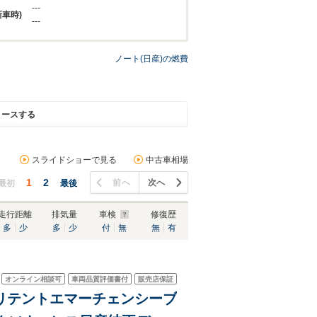
---
新車時)
---
ノート(日産)の燃費
リースする
スライドショーで見る
中古車相場
1
2
前へ
次へ
最初
最後
走行距離
排気量
車検
修復歴
多
少
多
少
付
無
無
有
オンライン相談可
車両品質評価書付
販売店保証