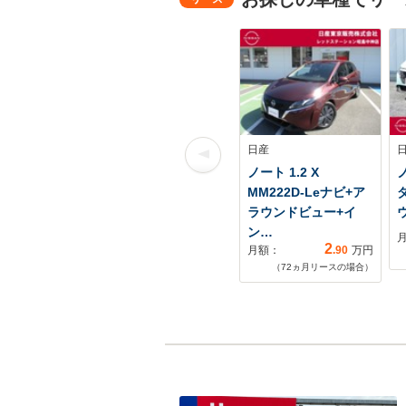
日産
ノート 1.2 X
ノ
MM222D-Leナビ+ア
ラウンドビュー+イ
ン…
2
月額：
.90
万円
（
72
ヵ月リースの場合）