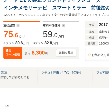
インチメモリーナビ スマートミラー 前後踏
軽減ブレーキ
2017
年式
支払総額
車両本体価格
75
59
車検整
車検
.6
.0
万円
万円
保証付
保証
80.6
82.8
A
プラン
B
プラン
万円
万円
1200C
排気量
通常
8,300
詳細を見る
月々
円
ローン価格
お気に入り
Ｓ箕面
クチコミ評価：
4.7
点（
203
件）
フェア情
セール価格のお車をたくさんご用意してお待ちしております。
日産