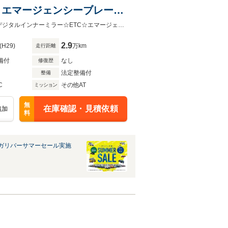
C エマージェンシーブレーキ
テアリングスイッチ
☆純正ナビ ・CD/BT/フルセグTV☆全方位カメラ☆前後ドライブレコーダー☆デジタルインナーミラー☆ETC☆エマージェンシーブレーキ☆車線逸脱警報☆オートライト☆スペアキー×２☆ス
2.9
(H29)
万km
走行距離
備付
なし
修復歴
法定整備付
整備
C
その他AT
ミッション
無
在庫確認・見積依頼
追加
料
ガリバーサマーセール実施