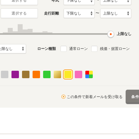
〜
年式
選択する
〜
走行距離
選択する
初代
月～2020年11月
2005年1月～2012年8月
ル
生産モデル
上限なし
ローン種類
通常ローン
残価・据置ローン
この条件で新着メールを受け取る
条