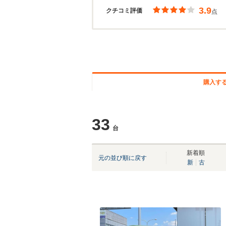
3.9
クチコミ評価
点
購入す
33
台
新着順
元の並び順に戻す
新
古