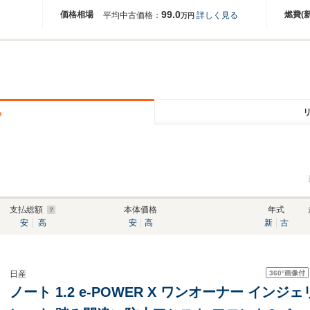
99.0
価格相場
燃費(
平均中古価格：
詳しく見る
万円
る
支払総額
本体価格
年式
安
高
安
高
新
古
360°
画像付
日産
ノート 1.2 e-POWER X ワンオーナー インジェリテントエマーチェンシーブ