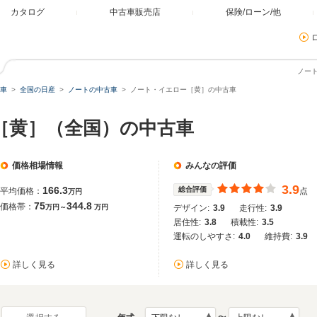
カタログ
中古車販売店
保険/ローン/他
ノー
車
全国の日産
ノートの中古車
ノート・イエロー［黄］の中古車
ー［黄］（全国）の中古車
価格相場情報
みんなの評価
3.9
166.3
総合評価
平均価格：
点
万円
75
344.8
価格帯：
万円～
万円
デザイン:
3.9
走行性:
3.9
居住性:
3.8
積載性:
3.5
運転のしやすさ:
4.0
維持費:
3.9
詳しく見る
詳しく見る