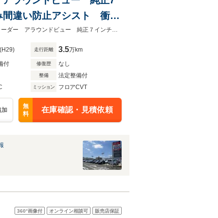
み間違い防止アシスト 衝突
1200ｃｃ ガソリンエンジン車です！安心の安全装備純正フロントドライブレコーダー アラウンドビュー 純正７インチメモリーナビ スマートミラー
3.5
(H29)
万km
走行距離
備付
なし
修復歴
法定整備付
整備
C
フロアCVT
ミッション
無
在庫確認・見積依頼
追加
料
報
360°
画像付
オンライン相談可
販売店保証