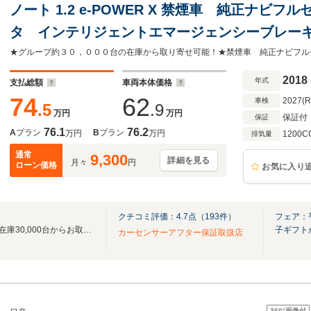
ノート 1.2 e-POWER X 禁煙車 純正ナビ
タ インテリジェントエマージェンシーブレーキ
チAW インテリジェントルームミラー フロン
ムアシスト
2018
年式
支払総額
車両本体価格
74
62
2027(
車検
.5
.9
万円
万円
保証付
保証
76.1
76.2
A
プラン
B
プラン
万円
万円
1200C
排気量
通常
9,300
詳細を見る
月々
円
ローン価格
お気に入り
クチコミ評価：
4.7
点（
193
件）
フェア：
ネクステージ全国330店舗！総在庫30,000台からお取寄せ可能！ネクステージ熊本東店
子ギフト
カーセンサーアフター保証取扱店
360°
画像付