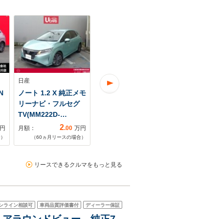
日産
日産
日産
N
ノート 1.2 X 純正メモ
ノート 1.2 X 衝突軽減
ノート 1.2 
リーナビ・フルセグ
ブレーキ ディスプ
ロット
TV(MM222D-…
レイオーデ…
2
3
円
月額：
.00
万円
月額：
.00
万円
月額：
合）
（
60
ヵ月リースの場合）
（
48
ヵ月リースの場合）
（
60
ヵ月リ
リースできるクルマをもっと見る
ンライン相談可
車両品質評価書付
ディーラー保証
ー アラウンドビュー 純正7