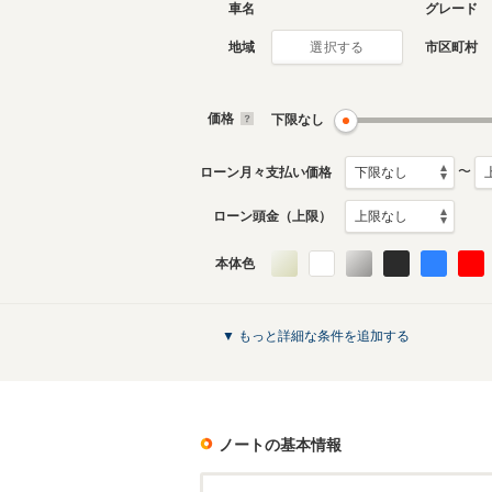
車名
グレード
地域
市区町村
選択する
現行
2代目
2020年12月～生産中
2012年9
生産モデ
価格
下限なし
ノートのカタログを見る
〜
ローン月々支払い価格
ローン頭金（上限）
本体色
▼ もっと詳細な条件を追加する
ノート
の基本情報