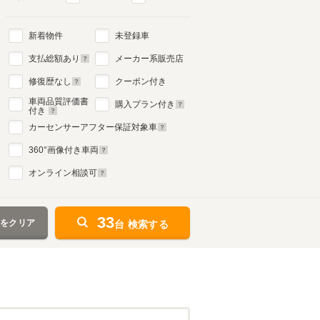
新着物件
未登録車
支払総額あり
メーカー系販売店
修復歴なし
クーポン付き
車両品質評価書
購入プラン付き
付き
カーセンサーアフター保証対象車
360
°画像付き車両
オンライン相談可
33
件をクリア
台 検索する