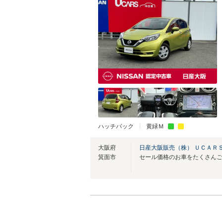
ハッチバック
黄緑Ｍ
大阪府
日産大阪販売（株） ＵＣＡＲ
箕面市