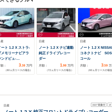
日産
日産
日産
ート 1.2 X ストラ-
ノート 1.2 X ナビ連動
ノート 1.2 X NISSA
ダメモリーナビアラ
純正ドライブレコー
コネクトナビ SOS
ウンドビュ-…
ダー
コール
3
1
3
月額：
.38
万円
月額：
.98
万円
月額：
.59
万
（
60
ヵ月リースの場合）
（
72
ヵ月リースの場合）
（
60
ヵ月リースの場
360°
画像付
オ
日産
ノート 1.2 X 純正フロントドライブレコーダ