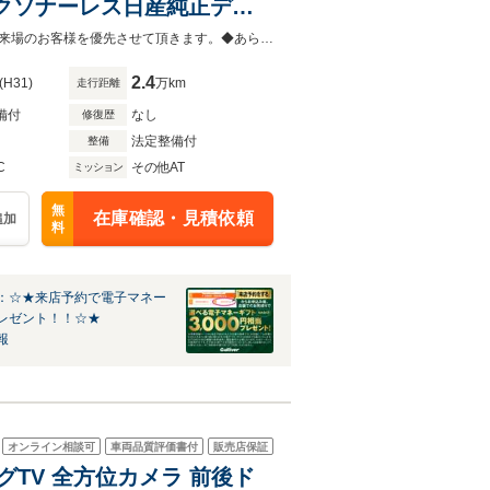
ックソナーレス日産純正ディ
V バックカメラ Pスタート
◆当店以外で購入される場合は陸送費用等、別途費用が発生します。◆販売はご来場のお客様を優先させて頂きます。◆あらかじめご確認下さい※販売は一般のお客様に限ります。
2.4
(H31)
万km
走行距離
備付
なし
修復歴
法定整備付
整備
C
その他AT
ミッション
無
在庫確認・見積依頼
追加
料
：☆★来店予約で電子マネー
レゼント！！☆★
報
オンライン相談可
車両品質評価書付
販売店保証
フルセグTV 全方位カメラ 前後ド