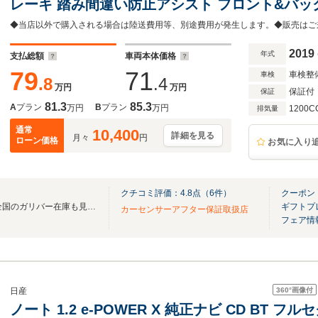
レーキ 踏み間違い防止アシスト フロント&バ
ーラーオプションナビ BTオーディオ フルセグT
2019
年式
支払総額
車両本体価格
79
71
車検整
車検
.8
.4
万円
万円
保証付
保証
81.3
85.3
A
プラン
B
プラン
万円
万円
1200C
排気量
通常
10,400
詳細を見る
月々
円
ローン価格
お気に入り
クチコミ評価：
4.8
点（
6
件）
クーポン
無料電話は24時間ご案内！！全国のガリバー在庫も見たい方は一括照会が可能です！
ギフトプ
カーセンサーアフター保証取扱店
フェア情
360°
画像付
日産
ノート 1.2 e-POWER X 純正ナビ CD BT 