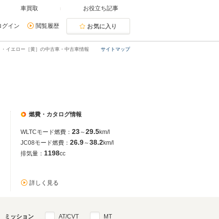
車買取
お役立ち記事
ログイン
閲覧履歴
お気に入り
ト・イエロー［黄］の中古車・中古車情報
サイトマップ
燃費・カタログ情報
23
29.5
WLTCモード燃費：
～
km/l
26.9
38.2
JC08モード燃費：
～
km/l
1198
排気量：
cc
詳しく見る
ミッション
AT/CVT
MT