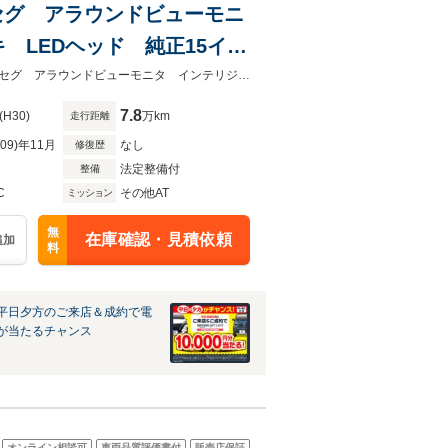
フルセグ アラウンドビューモニ
 LEDヘッド 純正15イン
ト/バックソナー ハイビー
★グループ約３０，０００台の在庫から取り寄せ可能！★禁煙車 純正ナビフルセグ アラウンドビューモニタ インテリジェントエマージェンシーブレーキ
7.8
(H30)
万km
走行距離
R09)年11月
なし
修復歴
法定整備付
整備
C
その他AT
ミッション
無
在庫確認・見積依頼
追加
料
平日夕方のご来店＆成約で電
が当たるチャンス
オンライン相談可
車両品質評価書付
販売店保証