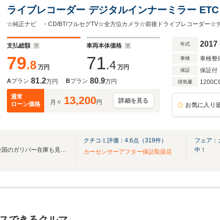
ライブレコーダー デジタルインナーミラー ET
車線逸脱警報 オートライト スペアキー×2 ス
2017
年式
支払総額
車両本体価格
79
71
車検整
車検
.8
.4
万円
万円
保証付
保証
81.2
80.9
A
プラン
B
プラン
万円
万円
1200C
排気量
通常
13,200
詳細を見る
月々
円
ローン価格
お気に入り
クチコミ評価：
4.6
点（
319
件）
フェア：
無料電話は24時間ご案内！！全国のガリバー在庫も見たい方は一括照会が可能です！
中！
カーセンサーアフター保証取扱店
スできるクルマ