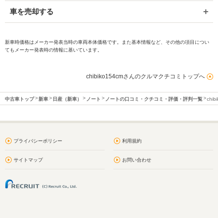
車を売却する
新車時価格はメーカー発表当時の車両本体価格です。また基本情報など、その他の項目につい
てもメーカー発表時の情報に基いています。
chibiko154cmさんのクルマクチコミトップへ
中古車トップ
新車
日産（新車）
ノート
ノートの口コミ・クチコミ・評価・評判一覧
chi
プライバシーポリシー
利用規約
サイトマップ
お問い合わせ