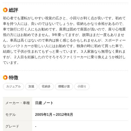
総評
初心者でも運転がしやすい視覚の広さと、小回りが利く点が良いです。初めて
車を持つ人には、良いのではないでしょうか。収納もかなり余裕があるので、
車で旅行に行く人にもお勧めです。座席は固めで座面が浅いので、座り心地重
視の方にはお勧めできません。9年乗ってますが、故障はまだ一度もありませ
ん。車高は高くはないので車内は狭く感じるかもしれませんが、スポーティー
なコンパクトカーが欲しい人にはお勧めです。独身の時に初めて買った車で、
結婚して子供が生まれてもずっと乗っています。３人家族なら無理なく乗れま
すが、２人目を妊娠したのでそろそろファミリーカーに乗り換えようか検討し
ています。
特徴
カジュアル
加速
収納多
積載が楽
小回り
メーカー・車種
日産 ノート
モデル
2005年1月～2012年8月
グレード
-