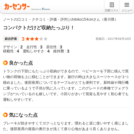
比較リスト
メニュー
ノートの口コミ・クチコミ・評価・評判 | chibiko154cmさん（香川県）
コンパクトだけど収納たっぷり！
3
総合評価
投稿日：
2017
年
09
月
16
日
2
3
3
デザイン :
走行性 :
居住性 :
4
4
3
積載性 :
運転しやすさ :
維持費 :
良かった点
トランクの下部にもたっぷり収納ができるので、ベビーカーを下部に積んで買
い物の荷物を上に積むことができます。旅行の時は大きなスーツケースが３つ
積めました。後部座席についてるテーブルがとても便利です。新幹線や飛行機
に乗っているようで子供が気に入っています。このグレードの車種でフォグラ
ンプがついているのも嬉しいです。小回りがきいて視覚も見やすく初心者でも
運転しやすいです。
気になった点
ブレーキが効きやすくてガクっとなります。慣れると逆に使いやすく感じまし
た。後部座席の座面の奥行きが浅くて座り心地があまり良くありません。