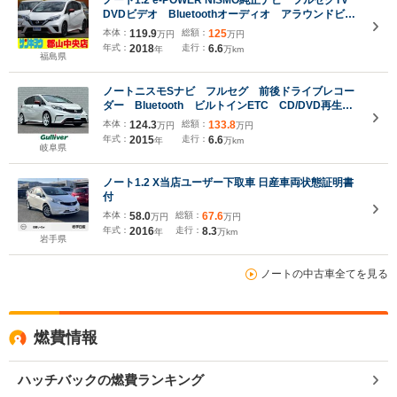
DVDビデオ Bluetoothオーディオ アラウンドビュ
ーモニター バックカメラ ETC エマージェンシー
本体：
119.9
総額：
125
万円
万円
ブレーキ LEDヘッドライト ドライブレコーダー
年式：
2018
走行：
6.6
年
万km
専用バケットシート
福島県
ノートニスモSナビ フルセグ 前後ドライブレコー
ダー Bluetooth ビルトインETC CD/DVD再生
オートライト ディスチャージヘッドライト アルミ
本体：
124.3
総額：
133.8
万円
万円
ホイール ダブルエアバック プッシュスタート ス
年式：
2015
走行：
6.6
年
万km
マートキー
岐阜県
ノート1.2 X当店ユーザー下取車 日産車両状態証明書
付
本体：
58.0
総額：
67.6
万円
万円
年式：
2016
走行：
8.3
年
万km
岩手県
ノートの中古車全てを見る
燃費情報
ハッチバックの燃費ランキング