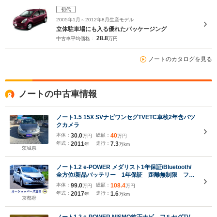
初代
2005年1月～2012年8月生産モデル
立体駐車場にも入る優れたパッケージング
28.8
中古車平均価格：
万円
ノートのカタログを見る
ノートの中古車情報
ノート1.5 15X SVナビワンセグTVETC車検2年含バツ
クカメラ
本体：
30.0
総額：
40
万円
万円
年式：
2011
走行：
7.3
年
万km
茨城県
ノート1.2 e-POWER メダリスト1年保証/Bluetooth/
全方位/新品バッテリー 1年保証 距離無制限 フル
セグTV全方位カメラ付ナビ Bluetooth ワンオーナ
本体：
99.0
総額：
108.4
万円
万円
ー禁煙車 ドラレコ&ETC 衝突軽減ブレーキ&踏み
年式：
2017
走行：
1.6
年
万km
間違い防止
京都府
ノート1.2 e-POWER NISMO純正ナビ フルセグTV