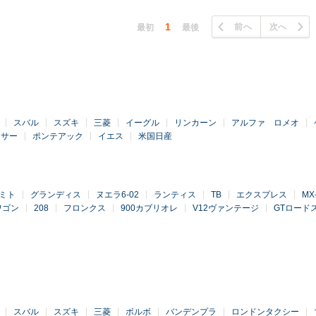
1
前へ
次へ
最初
最後
スバル
スズキ
三菱
イーグル
リンカーン
アルファ ロメオ
ンサー
ポンテアック
イエス
米国日産
ミト
グランディス
ヌエラ6-02
ランティス
TB
エクスプレス
MX
ワゴン
208
フロンクス
900カブリオレ
V12ヴァンテージ
GTロード
スバル
スズキ
三菱
ボルボ
バンデンプラ
ロンドンタクシー