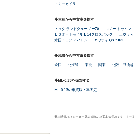
トミーカイラ
◆車種から中古車を探す
トヨタ ランドクルーザー70
ルノー トゥイン
ＤＳオートモビル DS4クロスバック
三菱 アイ
米国トヨタ アバロン
アウディ Q8 e-tron
◆地域から中古車を探す
全国
北海道
東北
関東
北陸・甲信越
◆ML-6.1Sを売却する
ML-6.1Sの車買取・車査定
新車時価格はメーカー発表当時の車両本体価格です。また