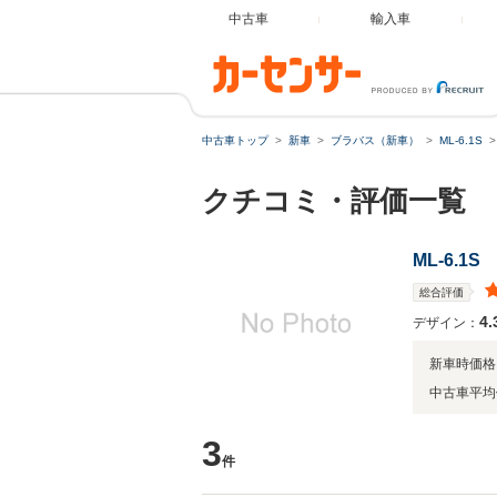
中古車
輸入車
中古車トップ
新車
ブラバス（新車）
ML-6.1S
クチコミ・評価一覧
ML-6.1S
総合評価
4.
デザイン：
新車時価格
中古車平均
3
件