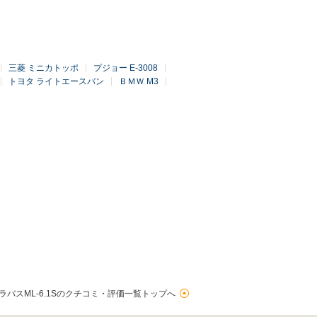
三菱 ミニカトッポ
プジョー E-3008
トヨタ ライトエースバン
ＢＭＷ M3
ラバスML-6.1Sのクチコミ・評価一覧トップへ