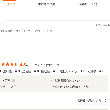
カタログ
中古車販売店
保険/ローン/他
ブラバス ML-
ML-6.1Sの口コミ・クチコミ・評価・評判一覧
4.3
点
クチコミ件数：3件
3
4.3
4.0
4.0
4.0
4.0
走行性：
居住性：
積載性：
運転しやすさ：
維持費：
-
-
：
万円
中古車掲載台数：
台
-
-
価格：
万円
掲載されている店舗：
店舗