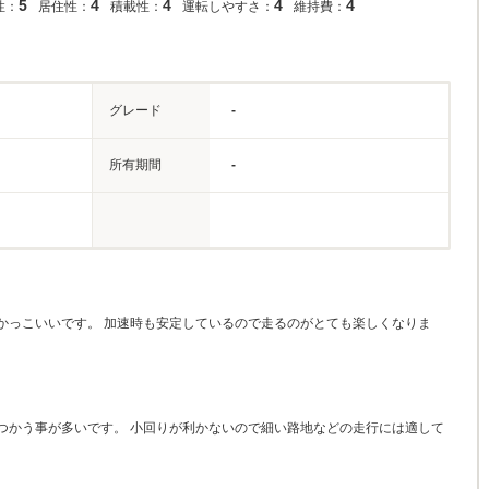
5
4
4
4
4
性：
居住性：
積載性：
運転しやすさ：
維持費：
グレード
-
所有期間
-
かっこいいです。 加速時も安定しているので走るのがとても楽しくなりま
つかう事が多いです。 小回りが利かないので細い路地などの走行には適して