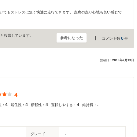
ていてもストレスは無く快適に走行できます。 座席の座り心地も良い感じで
」と投票しています。
参考になった
0
コメント数
件
投稿日：
2013年2月13日
4
4
4
4
4
-
性：
居住性：
積載性：
運転しやすさ：
維持費：
グレード
-