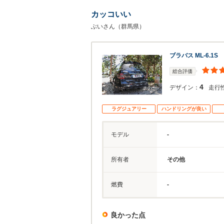
カッコいい
ぶいさん（群馬県）
ブラバス ML-6.1S
総合評価
4
デザイン：
走行
ラグジュアリー
ハンドリングが良い
モデル
-
所有者
その他
燃費
-
良かった点