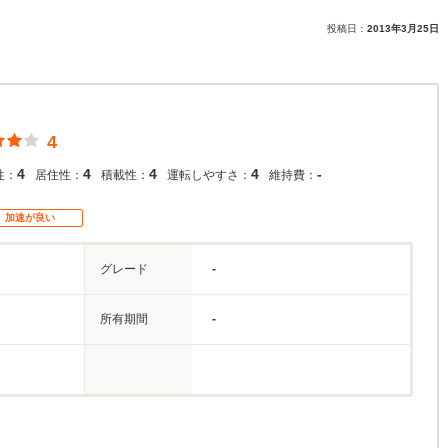
投稿日：
2013年3月25日
4
4
4
4
4
-
性：
居住性：
積載性：
運転しやすさ：
維持費：
加速が良い
グレード
-
所有期間
-