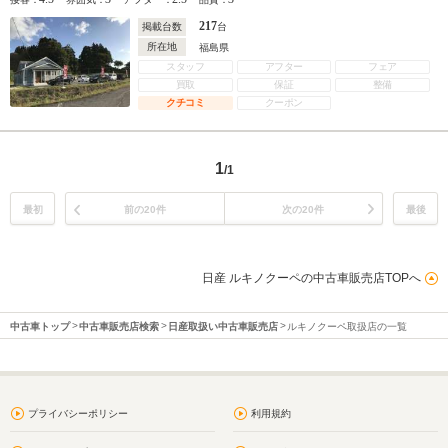
217
掲載台数
台
所在地
福島県
スタッフ
アフター
フェア
買取
保証
整備
クチコミ
クーポン
1
/1
最初
前の20件
次の20件
最後
日産 ルキノクーペの中古車販売店TOPへ
中古車トップ
中古車販売店検索
日産取扱い中古車販売店
ルキノクーペ取扱店の一覧
プライバシーポリシー
利用規約