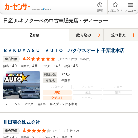
履歴
お気に入り
メニュー
日産 ルキノクーペの中古車販売店・ディーラー
2
絞り込み
並べ替え
店舗
ＢＡＫＵＹＡＳＵ ＡＵＴＯ バクヤスオート 千葉北本店
4.8
（クチコミ件数：
945
件）
総合評価
4.9
4.8
4.6
4.6
接客：
雰囲気：
アフター：
品質：
273
掲載台数
台
所在地
千葉県
スタッフ
アフター
フェア
買取
保証
整備
クチコミ
クーポン
カーセンサーアフター保証車
購入プラン付き車両
川田商会株式会社
4
（クチコミ件数：
2
件）
総合評価
4.5
3
2.5
3
接客：
雰囲気：
アフター：
品質：