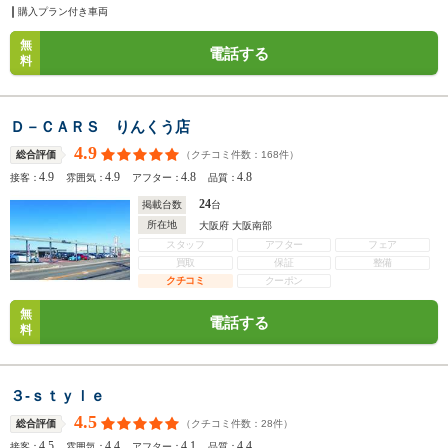
購入プラン付き車両
無
電話する
料
Ｄ－ＣＡＲＳ りんくう店
4.9
（クチコミ件数：
168
件）
総合評価
4.9
4.9
4.8
4.8
接客：
雰囲気：
アフター：
品質：
24
掲載台数
台
所在地
大阪府 大阪南部
スタッフ
アフター
フェア
買取
保証
整備
クチコミ
クーポン
無
電話する
料
３‐ｓｔｙｌｅ
4.5
（クチコミ件数：
28
件）
総合評価
4.5
4.4
4.1
4.4
接客：
雰囲気：
アフター：
品質：