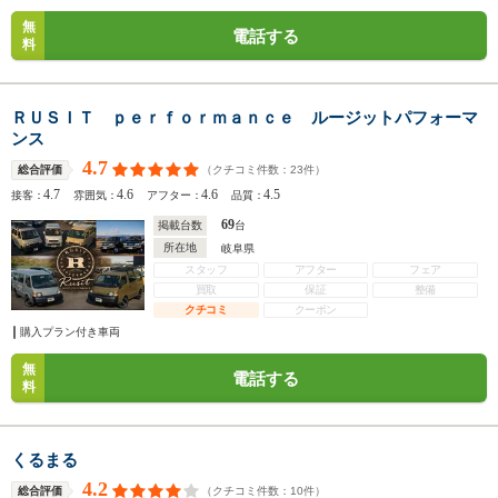
無
電話する
料
ＲＵＳＩＴ ｐｅｒｆｏｒｍａｎｃｅ ルージットパフォーマ
ンス
4.7
（クチコミ件数：
23
件）
総合評価
4.7
4.6
4.6
4.5
接客：
雰囲気：
アフター：
品質：
69
掲載台数
台
所在地
岐阜県
スタッフ
アフター
フェア
買取
保証
整備
クチコミ
クーポン
購入プラン付き車両
無
電話する
料
くるまる
4.2
（クチコミ件数：
10
件）
総合評価