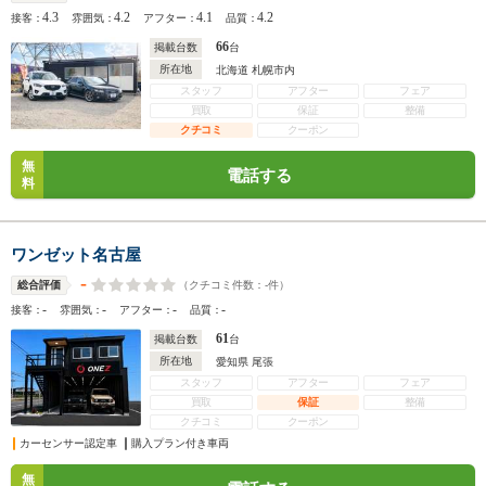
4.3
4.2
4.1
4.2
接客：
雰囲気：
アフター：
品質：
66
掲載台数
台
所在地
北海道 札幌市内
スタッフ
アフター
フェア
買取
保証
整備
クチコミ
クーポン
無
電話する
料
ワンゼット名古屋
-
（クチコミ件数：
-
件）
総合評価
-
-
-
-
接客：
雰囲気：
アフター：
品質：
61
掲載台数
台
所在地
愛知県 尾張
スタッフ
アフター
フェア
買取
保証
整備
クチコミ
クーポン
カーセンサー認定車
購入プラン付き車両
無