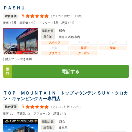
ＰＡＳＨＵ
5
（クチコミ件数：
311
件）
総合評価
4.9
4.9
4.9
4.9
接客：
雰囲気：
アフター：
品質：
39
掲載台数
台
所在地
北海道 札幌市内
スタッフ
アフター
フェア
買取
保証
整備
クチコミ
クーポン
購入プラン付き車両
無
電話する
料
ＴＯＰ ＭＯＵＮＴＡＩＮ トップマウンテン ＳＵＶ・クロカ
ン・キャンピングカー専門店
5
（クチコミ件数：
29
件）
総合評価
5
5
5
4.9
接客：
雰囲気：
アフター：
品質：
39
掲載台数
台
所在地
岐阜県