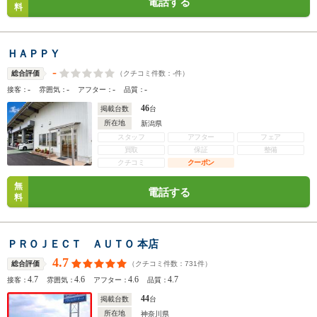
電話する
料
ＨＡＰＰＹ
-
（クチコミ件数：
-
件）
総合評価
-
-
-
-
接客：
雰囲気：
アフター：
品質：
46
掲載台数
台
所在地
新潟県
スタッフ
アフター
フェア
買取
保証
整備
クチコミ
クーポン
無
電話する
料
ＰＲＯＪＥＣＴ ＡＵＴＯ 本店
4.7
（クチコミ件数：
731
件）
総合評価
4.7
4.6
4.6
4.7
接客：
雰囲気：
アフター：
品質：
44
掲載台数
台
所在地
神奈川県