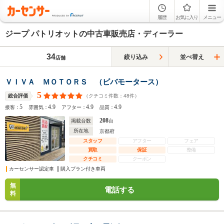
履歴
お気に入り
メニュー
ジープ パトリオットの中古車販売店・ディーラー
34
絞り込み
並べ替え
店舗
ＶＩＶＡ ＭＯＴＯＲＳ （ビバモータース）
5
（クチコミ件数：
48
件）
総合評価
5
4.9
4.9
4.9
接客：
雰囲気：
アフター：
品質：
208
掲載台数
台
所在地
京都府
スタッフ
アフター
フェア
買取
保証
整備
クチコミ
クーポン
カーセンサー認定車
購入プラン付き車両
無
電話する
料