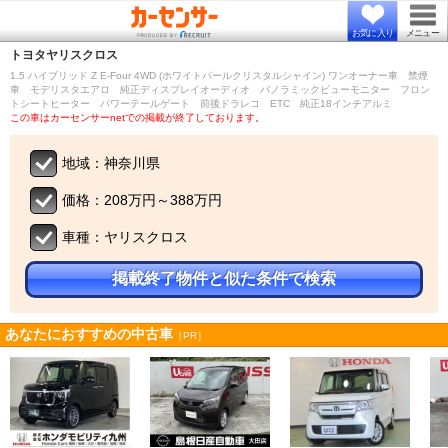
お気に入り
メニュー
トヨタ
ヤリスクロス
1.5 ハイブリッド Z E-Four 4WD (ホワイトパールクリスタルシャイン) ワンオーナー車 禁煙
車 モデリスタエアロ 純正ディスプレイオーディオ パノラミックビューモニター フロン
トシートヒーター パワーテールゲート 前後ドラレコ ETC 純正18インチアルミ
この車はカーセンサーnetでの掲載が終了しております。
地域：神奈川県
価格：208万円～388万円
車種：ヤリスクロス
掲載終了物件と似た条件で検索
あなたにおすすめの中古車
［PR］