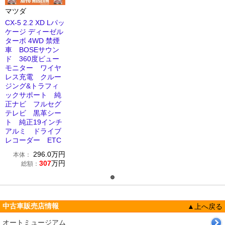
マツダ
CX-5 2.2 XD Lパッ
ケージ ディーゼル
ターボ 4WD 禁煙
車 BOSEサウン
ド 360度ビュー
モニター ワイヤ
レス充電 クルー
ジング&トラフィ
ックサポート 純
正ナビ フルセグ
テレビ 黒革シー
ト 純正19インチ
アルミ ドライブ
レコーダー ETC
296.0
万円
本体：
307
万円
総額：
中古車販売店情報
▲上へ戻る
オートミュージアム