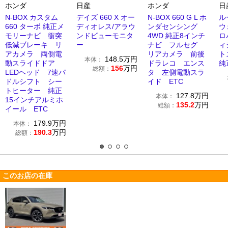
ホンダ
日産
ホンダ
日
N-BOX カスタム
デイズ 660 X オー
N-BOX 660 G L ホ
ル
660 ターボ 純正メ
ディオレス/アラウ
ンダセンシング
ウ
モリーナビ 衝突
ンドビューモニタ
4WD 純正8インチ
ロ
低減ブレーキ リ
ー
ナビ フルセグ
ィ
アカメラ 両側電
リアカメラ 前後
ト
148.5
万円
本体：
動スライドドア
ドラレコ エンス
純
156
万円
総額：
LEDヘッド 7速パ
タ 左側電動スラ
ドルシフト シー
イド ETC
トヒーター 純正
127.8
万円
本体：
15インチアルミホ
135.2
万円
総額：
イール ETC
179.9
万円
本体：
190.3
万円
総額：
このお店の在庫