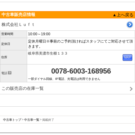
中古車販売店情報
▲上へ戻る
株式会社Ｌｕｆｔ
10:00～19:00
営業時間
定休月曜日※事前のご予約頂ければスタッフにてご対応させて頂
定休日
きます。
岐阜県美濃市生櫛１３３
住所
0078-6003-168956
電話
一部ダイヤル回線、IP電話、光電話は利用できません
この販売店の在庫一覧
中古車トップ
中古車一覧
掲載終了