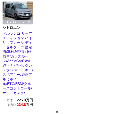
シトロエン
ベルランゴ サーフ
エディション バイ
リップカール ディ
ーゼルターボ 鑑定
済/車検2年/特別仕
様車/ガラスルー
フ/AppleCarPlay/
純正ナビ/バックカ
メラ/スマートキー/
スペアキー/純正ア
ルミホイー
ル/ETC/BSM/クル
ーズコントロール/
サイドカメラ/
225.0
万円
本体：
234.8
万円
総額：