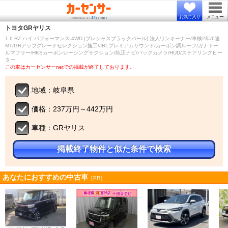
お気に入り
メニュー
トヨタ
GRヤリス
1.6 RZ ハイ パフォーマンス 4WD (プレシャスブラックパール) 法人ワンオーナー/車検2年/6速
MT/GRアップグレードセレクション施工/JBLプレミアムサウンド/カーボン調ルーフ/ガナドー
ルマフラー/HKSカーボンレーシングサクション/純正ナビ/バックカメラ/HUD/ステアリングヒー
ター
この車はカーセンサーnetでの掲載が終了しております。
地域：岐阜県
価格：237万円～442万円
車種：GRヤリス
掲載終了物件と似た条件で検索
あなたにおすすめの中古車
［PR］