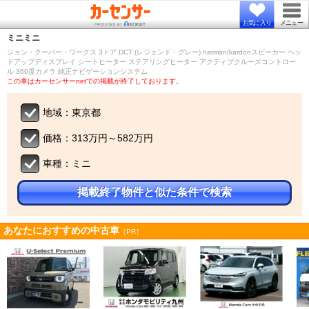
お気に入り
メニュー
ミニ
ミニ
ジョン・クーパー・ワークス 3ドア DCT (レジェンド・グレー) harman/kardonスピーカー ヘッ
ドアップディスプレイ シートヒーター ステアリングヒーター アクティブクルーズコントロー
ル 360度カメラ 純正ナビゲーションシステム
この車はカーセンサーnetでの掲載が終了しております。
地域：東京都
価格：313万円～582万円
車種：ミニ
掲載終了物件と似た条件で検索
あなたにおすすめの中古車
［PR］