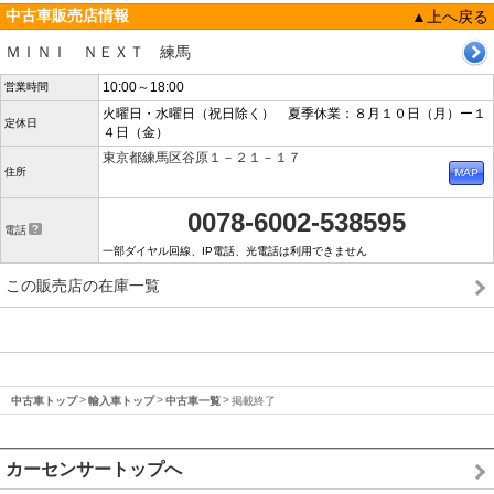
中古車販売店情報
▲上へ戻る
ＭＩＮＩ ＮＥＸＴ 練馬
10:00～18:00
営業時間
火曜日・水曜日（祝日除く） 夏季休業：８月１０日（月）ー１
定休日
４日（金）
東京都練馬区谷原１－２１－１７
住所
0078-6002-538595
電話
一部ダイヤル回線、IP電話、光電話は利用できません
この販売店の在庫一覧
中古車トップ
輸入車トップ
中古車一覧
掲載終了
カーセンサートップへ