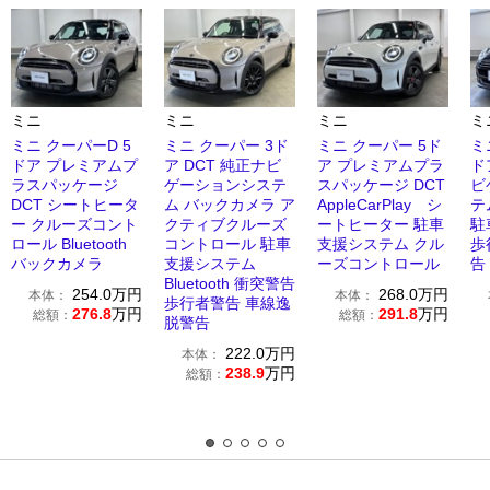
ミニ
ミニ
ミニ
ミ
ミニ クーパーD 5
ミニ クーパー 3ド
ミニ クーパー 5ド
ミ
ドア プレミアムプ
ア DCT 純正ナビ
ア プレミアムプラ
ド
ラスパッケージ
ゲーションシステ
スパッケージ DCT
ビ
DCT シートヒータ
ム バックカメラ ア
AppleCarPlay シ
テ
ー クルーズコント
クティブクルーズ
ートヒーター 駐車
駐
ロール Bluetooth
コントロール 駐車
支援システム クル
歩
バックカメラ
支援システム
ーズコントロール
告 
Bluetooth 衝突警告
254.0
万円
268.0
万円
本体：
本体：
歩行者警告 車線逸
276.8
万円
291.8
万円
総額：
総額：
脱警告
222.0
万円
本体：
238.9
万円
総額：