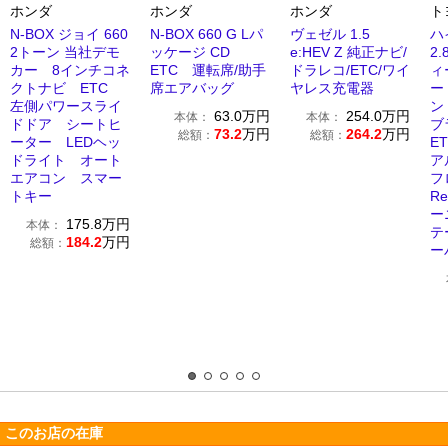
ホンダ
ホンダ
ホンダ
ト
N-BOX ジョイ 660
N-BOX 660 G Lパ
ヴェゼル 1.5
ハ
2トーン 当社デモ
ッケージ CD
e:HEV Z 純正ナビ/
2.
カー 8インチコネ
ETC 運転席/助手
ドラレコ/ETC/ワイ
ィ
クトナビ ETC
席エアバッグ
ヤレス充電器
ー
左側パワースライ
ン
63.0
万円
254.0
万円
本体：
本体：
ドドア シートヒ
ブ
73.2
万円
264.2
万円
総額：
総額：
ーター LEDヘッ
E
ドライト オート
ア
エアコン スマー
フ
トキー
R
ー
175.8
万円
本体：
テ
184.2
万円
総額：
ー
このお店の在庫