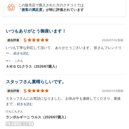
この販売店で購入された方のクチコミでは
「
接客の満足度
」が特に評価されています
いつもありがとう御座います！
5
総合評価
2026/07/31投稿
いつも丁寧な対応して頂いて、 ありがとうございます。 皆さんフレンドリ
ー…
続きを読む
ｍｒ．ｊさん
ＡＭＧ CLクラス（2026/07購入）
スタッフさん素晴らしいです。
5
総合評価
2026/07/15投稿
スタッフさんにお世話になりました。 お休み中も連絡してくださり、最後
まで…
続きを読む
けんにんさん
ランボルギーニ ウルス（2026/07購入）
お店からの返信あり