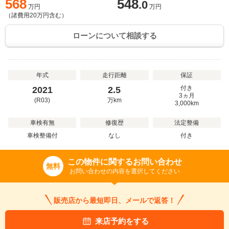
568
548
.0
万円
万円
（諸費用
20
万円含む）
ローンについて相談する
年式
走行距離
保証
付き
2021
2.5
3ヵ月
(R03)
万
km
3,000km
車検有無
修復歴
法定整備
車検整備付
なし
付き
この物件に関するお問い合わせ
無料
お問い合わせの内容を選択してください
販売店から最短即日、メールで返答！
来店予約をする