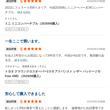
5
総合評価
2026/06/23投稿
2022にフェラーリ458イタリア、今回2026/6にミニクーパーJCWコンバー
チブル…
続きを読む
Ｋｏｈさん
ミニ ミニコンバーチブル（2026/06購入）
お店からの返信あり
一生ここで買います。
5
総合評価
2026/06/23投稿
社会人1年目からお世話になって6年目です。今回が4台目です。毎回癖のあ
る注…
続きを読む
ラヂオネーム：英国車大好きっ子さん
トヨタ クラウンクロスオーバー2.5 G アドバンスト レザー パッケージ E-
Four 4WD （2026/06購入）
お店からの返信あり
安心して購入できました
5
総合評価
2025/06/30投稿
欲しかったR8が格安で買えたことに感謝します。 遠隔地のため試乗等でき