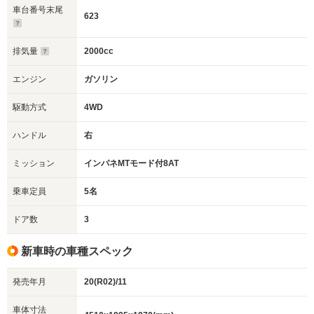
車台番号末尾
623
排気量
2000cc
エンジン
ガソリン
駆動方式
4WD
ハンドル
右
ミッション
インパネMTモード付8AT
乗車定員
5名
ドア数
3
新車時の車種スペック
発売年月
20(R02)/11
車体寸法