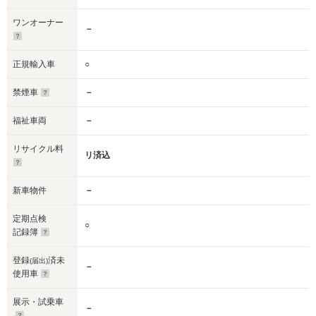
ワンオーナー
－
正規輸入車
○
禁煙車
－
福祉車両
－
リサイクル料
リ済込
新車物件
－
定期点検
○
記録簿
登録
済未
(届出)
－
使用車
展示・試乗車
－