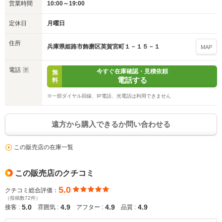
営業時間
10:00～19:00
いいえ
はい
定休日
月曜日
住所
兵庫県姫路市飾磨区英賀宮町１－１５－１
MAP
電話
今すぐ在庫確認・見積依頼
無
電話する
料
※一部ダイヤル回線、IP電話、光電話は利用できません
遠方から購入できるか問い合わせる
この販売店の在庫一覧
この販売店のクチコミ
5.0
クチコミ総合評価：
（投稿数72件）
5.0
4.9
4.9
4.9
接客 :
雰囲気 :
アフター :
品質 :