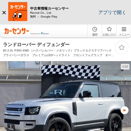
中古車情報カーセンサー
アプリで開く
Recruit Co., Ltd.
無料 － Google Play
履歴
お気に入り
メニュー
ランドローバー ディフェンダー
90 2.0L P300 4WD （ハクバシルバー・メタリック）ブラックエクステリアパック
プライバシーガラス プレミアムLEDヘッドライト フロントフォグランプ オート
ハイビームアシスト 純正オプション22インチAW フルサイズスペアホイール コ
ントラストルーフ
1/33