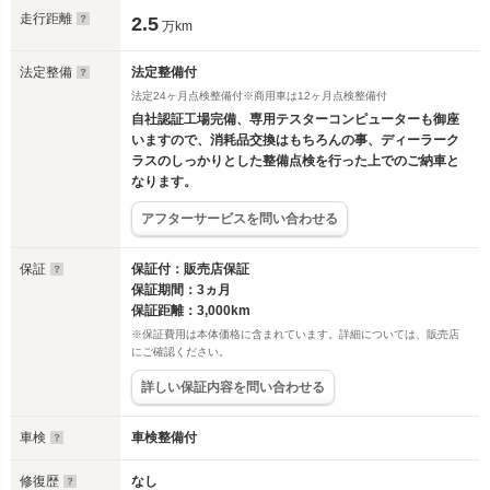
走行距離
2.5
万km
法定整備
法定整備付
法定24ヶ月点検整備付※商用車は12ヶ月点検整備付
自社認証工場完備、専用テスターコンピューターも御座
いますので、消耗品交換はもちろんの事、ディーラーク
ラスのしっかりとした整備点検を行った上でのご納車と
なります。
アフターサービスを問い合わせる
保証
保証付：販売店保証
保証期間：3ヵ月
保証距離：3,000km
※保証費用は本体価格に含まれています。詳細については、販売店
にご確認ください。
詳しい保証内容を問い合わせる
車検
車検整備付
修復歴
なし