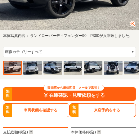
本体写真内容：
ランドローバーディフェンダー90 P300が入庫致しました。
販売店から最短即日、メールで返答！
無
在庫確認・見積依頼をする
料
無
無
車両状態を確認する
来店予約をする
料
料
支払総額(税込)
本体価格(税込)