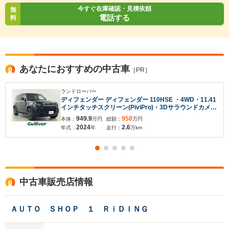
今すぐ在庫確認・見積依頼
無
電話する
料
あなたにおすすめの中古車
［PR］
ランドローバー
ディフェンダー ディフェンダー 110HSE ・4WD・11.41
インチタッチスクリーン(PiviPro)・3Dサラウンドカメラ
&クリアサイトグラウンドビュー・寒冷地仕様・スライ
949.9
958
本体：
万円
総額：
万円
ディングパノラミックルーフ・エアサスペンション・マ
2024
2.6
年式：
年
走行：
万km
トリックス製LED
中古車販売店情報
入力途中の情報を保存しますか？
※次回問い合わせをする際に自動入力されます
ＡＵＴＯ ＳＨＯＰ １ ＲｉＤＩＮＧ
※保存された情報は
90
日で破棄されます