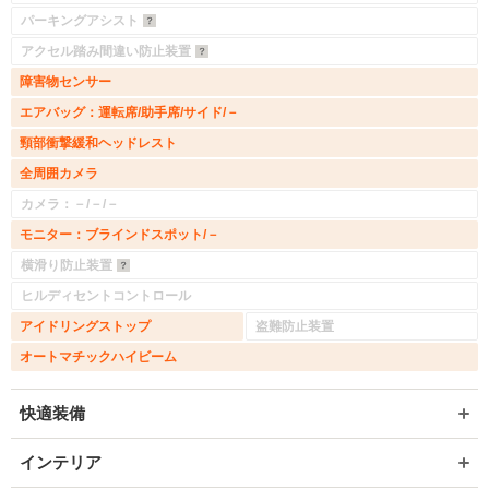
パーキングアシスト
アクセル踏み間違い防止装置
障害物センサー
エアバッグ：運転席/助手席/サイド/－
頸部衝撃緩和ヘッドレスト
全周囲カメラ
カメラ：－/－/－
モニター：ブラインドスポット/－
横滑り防止装置
ヒルディセントコントロール
アイドリングストップ
盗難防止装置
オートマチックハイビーム
快適装備
インテリア