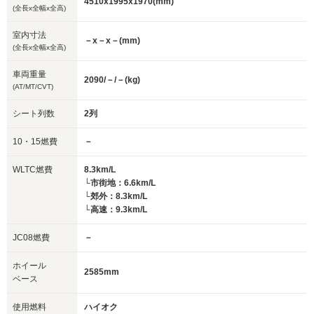
4510x1995x1970(mm)
(全長x全幅x全高)
室内寸法
－x－x－(mm)
(全長x全幅x全高)
車両重量
2090/－/－(kg)
(AT/MT/CVT)
シート列数
2列
10・15燃費
－
WLTC燃費
8.3km/L
└市街地：6.6km/L
└郊外：8.3km/L
└高速：9.3km/L
JC08燃費
－
ホイール
2585mm
ベース
使用燃料
ハイオク